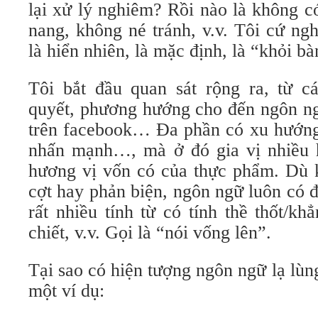
lại xử lý nghiêm? Rồi nào là không 
nang, không né tránh, v.v. Tôi cứ ng
là hiển nhiên, là mặc định, là “khỏi b
Tôi bắt đầu quan sát rộng ra, từ cá
quyết, phương hướng cho đến ngôn ng
trên facebook… Đa phần có xu hướng 
nhấn mạnh…, mà ở đó gia vị nhiều 
hương vị vốn có của thực phẩm. Dù k
cợt hay phản biện, ngôn ngữ luôn có 
rất nhiều tính từ có tính thề thốt/kh
chiết, v.v. Gọi là “nói vống lên”.
Tại sao có hiện tượng ngôn ngữ lạ lùn
một ví dụ: