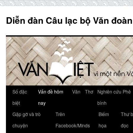
Skip
to
Diễn đàn Câu lạc bộ Văn đoàn
content
Số đặc
Vấn đề hôm
Văn
Thơ
Nghiên cứu Phê
biệt
nay
bình
Gặp gỡ và trò
Trên
Biếm
Thư 
chuyện
Facebook/Minds
họa
đọc