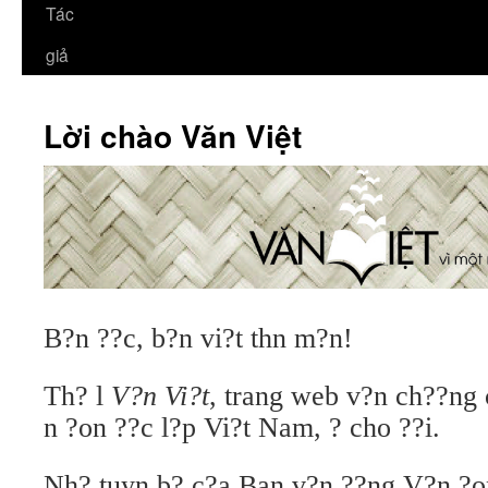
Tác
giả
Lời chào Văn Việt
B?n ??c, b?n vi?t thn m?n!
Th? l
V?n Vi?t
, trang web v?n ch??ng
n ?on ??c l?p Vi?t Nam, ? cho ??i.
Nh? tuyn b? c?a Ban v?n ??ng V?n ?o