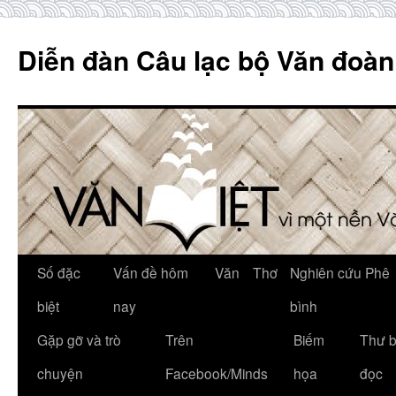
Skip
to
Diễn đàn Câu lạc bộ Văn đoàn
content
Số đặc
Vấn đề hôm
Văn
Thơ
Nghiên cứu Phê
biệt
nay
bình
Gặp gỡ và trò
Trên
Biếm
Thư 
chuyện
Facebook/Minds
họa
đọc