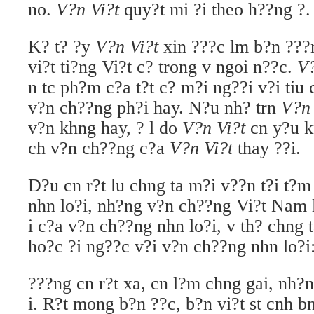
no.
V?n Vi?t
quy?t mi ?i theo h??ng ?.
K? t? ?y
V?n Vi?t
xin ???c lm b?n ???
vi?t ti?ng Vi?t c? trong v ngoi n??c.
V?
n tc ph?m c?a t?t c? m?i ng??i v?i tiu c
v?n ch??ng ph?i hay. N?u nh? trn
V?n 
v?n khng hay, ? l do
V?n Vi?t
cn y?u k
ch v?n ch??ng c?a
V?n Vi?t
thay ??i.
D?u cn r?t lu chng ta m?i v??n t?i t?
nhn lo?i, nh?ng v?n ch??ng Vi?t Nam 
i c?a v?n ch??ng nhn lo?i, v th? chng 
ho?c ?i ng??c v?i v?n ch??ng nhn lo?i
???ng cn r?t xa, cn l?m chng gai, nh?
i. R?t mong b?n ??c, b?n vi?t st cnh b