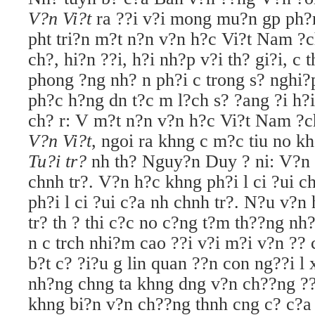
V?n Vi?t
ra ??i v?i mong mu?n gp ph?n
pht tri?n m?t n?n v?n h?c Vi?t Nam ?c
ch?, hi?n ??i, h?i nh?p v?i th? gi?i, c t
phong ?ng nh? n ph?i c trong s? nghi?
ph?c h?ng dn t?c m l?ch s? ?ang ?i h?
ch? r: V m?t n?n v?n h?c Vi?t Nam ?ch
V?n Vi?t
, ngoi ra khng c m?c tiu no k
Tu?i tr?
nh th? Nguy?n Duy ? ni: V?n 
chnh tr?. V?n h?c khng ph?i l ci ?ui c
ph?i l ci ?ui c?a nh chnh tr?. N?u v?n 
tr? th ? thi c?c no c?ng t?m th??ng nh
n c trch nhi?m cao ??i v?i m?i v?n ??
b?t c? ?i?u g lin quan ??n con ng??i l x
nh?ng chng ta khng dng v?n ch??ng ??
khng bi?n v?n ch??ng thnh cng c? c?a c