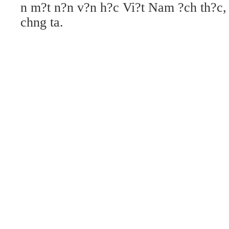
n m?t n?n v?n h?c Vi?t Nam ?ch th?c
chng ta.