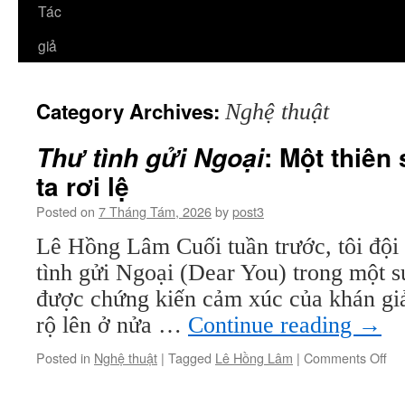
Tác
giả
Category Archives:
Nghệ thuật
: Một thiên
Thư tình gửi Ngoại
ta rơi lệ
Posted on
7 Tháng Tám, 2026
by
post3
Lê Hồng Lâm Cuối tuần trước, tôi độ
tình gửi Ngoại (Dear You) trong một su
được chứng kiến cảm xúc của khán giả
rộ lên ở nửa …
Continue reading
→
on
Posted in
Nghệ thuật
|
Tagged
Lê Hồng Lâm
|
Comments Off
Th
tìn