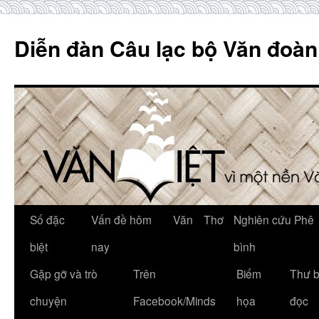
Skip
to
Diễn đàn Câu lạc bộ Văn đoàn
content
Số đặc
Vấn đề hôm
Văn
Thơ
Nghiên cứu Phê
biệt
nay
bình
Gặp gỡ và trò
Trên
Biếm
Thư 
chuyện
Facebook/Minds
họa
đọc