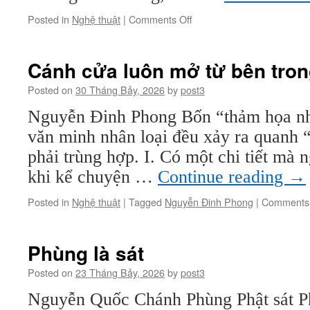
on
Posted in
Nghệ thuật
|
Comments Off
Từ
ký
ức
Cánh cửa luôn mở từ bên tro
của
phố
Posted on
30 Tháng Bảy, 2026
by
post3
đến
Nguyễn Đinh Phong Bốn “thảm họa nhâ
ký
ức
văn minh nhân loại đều xảy ra quanh 
của
phải trùng hợp. I. Có một chi tiết mà 
con
người
khi kể chuyện …
Continue reading
→
Posted in
Nghệ thuật
|
Tagged
Nguyễn Đinh Phong
|
Comments 
Phùng là sát
Posted on
23 Tháng Bảy, 2026
by
post3
Nguyễn Quốc Chánh Phùng Phật sát Ph