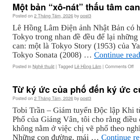
gửi
Một bản “xô-nát” thấu tâm can
Ng
Mộ
Posted on
2 Tháng Tám, 2026
by
post3
thi
Lê Hồng Lâm Điện ảnh Nhật Bản có ha
sử
gia
Tokyo trong nhan đề đều để lại những
đìn
can: một là Tokyo Story (1953) của Ya
khi
ta
Tokyo Sonata (2008) …
Continue rea
rơi
lệ
on
Posted in
Nghệ thuật
|
Tagged
Lê Hồng Lâm
|
Comments Off
Mộ
bả
“xô
Từ ký ức của phố đến ký ức c
nát
thấ
Posted on
2 Tháng Tám, 2026
by
post3
tâ
Tobi Trần – Giám tuyển Độc lập Khi từ
ca
Phố của Giáng Vân, tôi cho rằng điều 
không nằm ở việc chị vẽ phố theo ngh
Những con đường, mái …
Continue r