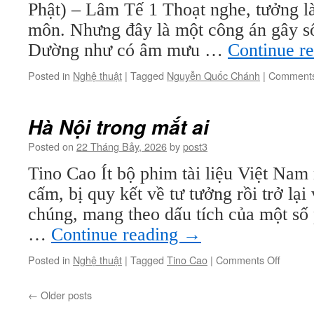
Phật) – Lâm Tế 1 Thoạt nghe, tưởng là
môn. Nhưng đây là một công án gây số
Dường như có âm mưu …
Continue r
Posted in
Nghệ thuật
|
Tagged
Nguyễn Quốc Chánh
|
Comments
Hà Nội trong mắt ai
Posted on
22 Tháng Bảy, 2026
by
post3
Tino Cao Ít bộ phim tài liệu Việt Nam
cấm, bị quy kết về tư tưởng rồi trở lại
chúng, mang theo dấu tích của một số
…
Continue reading
→
on
Posted in
Nghệ thuật
|
Tagged
Tino Cao
|
Comments Off
Hà
Nội
←
Older posts
trong