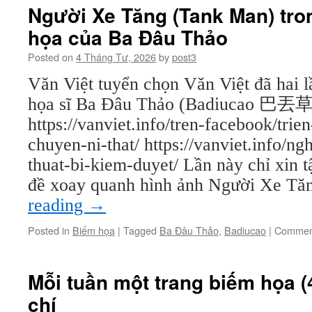
Người Xe Tăng (Tank Man) tro
họa của Ba Đâu Thảo
Posted on
4 Tháng Tư, 2026
by
post3
Văn Việt tuyển chọn Văn Việt đã hai l
họa sĩ Ba Đâu Thảo (Badiucao 巴丟草
https://vanviet.info/tren-facebook/tri
chuyen-ni-that/ https://vanviet.info/ng
thuat-bi-kiem-duyet/ Lần này chỉ xin 
đề xoay quanh hình ảnh Người Xe Tă
reading
→
Posted in
Biếm họa
|
Tagged
Ba Đâu Thảo
,
Badiucao
|
Comment
Mỗi tuần một trang biếm họa (
chí