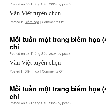
Posted on
30 Tháng Sáu, 2024
by
post3
Văn Việt tuyển chọn
on
Posted in
Biếm họa
|
Comments Off
Mỗi
tuần
một
Mỗi tuần một trang biếm họa (
trang
chí
biếm
họa
Posted on
23 Tháng Sáu, 2024
by
post3
(42):
Tự
Văn Việt tuyển chọn
do
báo
on
Posted in
Biếm họa
|
Comments Off
chí
Mỗi
tuần
một
Mỗi tuần một trang biếm họa (
trang
chí
biếm
họa
Posted on
16 Tháng Sáu, 2024
by
post3
(41):