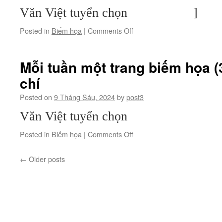
Tự
Văn Việt tuyển chọn 
do
báo
on
Posted in
Biếm họa
|
Comments Off
chí
Mỗi
tuần
một
Mỗi tuần một trang biếm họa (
trang
chí
biếm
họa
Posted on
9 Tháng Sáu, 2024
by
post3
(40):
Tự
Văn Việt tuyển chọn
do
báo
on
Posted in
Biếm họa
|
Comments Off
chí
Mỗi
tuần
←
Older posts
một
trang
biếm
họa
(39):
Tự