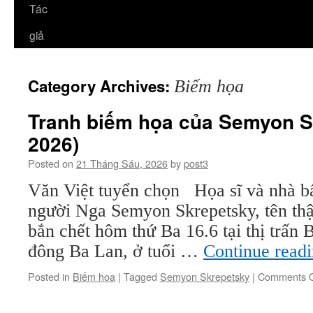
Tác
giả
Category Archives:
Biếm họa
Tranh biếm họa của Semyon S
2026)
Posted on
21 Tháng Sáu, 2026
by
post3
Văn Việt tuyển chọn Họa sĩ và nhà bất
người Nga Semyon Skrepetsky, tên thật
bắn chết hôm thứ Ba 16.6 tại thị trấn 
đông Ba Lan, ở tuổi …
Continue read
Posted in
Biếm họa
|
Tagged
Semyon Skrepetsky
|
Comments O