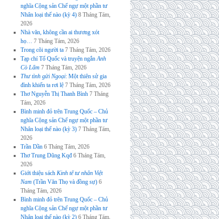
nghĩa Cộng sản Chế ngự một phần tư
Nhân loại thế nào (kỳ 4)
8 Tháng Tám,
2026
Nhà văn, không cần ai thương xót
họ…
7 Tháng Tám, 2026
Trong cõi người ta
7 Tháng Tám, 2026
Tạp chí Tổ Quốc và truyện ngắn
Anh
Cò Lấm
7 Tháng Tám, 2026
Thư tình gửi Ngoại
: Một thiên sử gia
đình khiến ta rơi lệ
7 Tháng Tám, 2026
Thơ Nguyễn Thị Thanh Bình
7 Tháng
Tám, 2026
Bình minh đỏ trên Trung Quốc – Chủ
nghĩa Cộng sản Chế ngự một phần tư
Nhân loại thế nào (kỳ 3)
7 Tháng Tám,
2026
Trần Dần
6 Tháng Tám, 2026
Thơ Trung Dũng Kqđ
6 Tháng Tám,
2026
Giới thiệu sách
Kinh tế tư nhân Việt
Nam
(Trần Văn Thọ và đồng sự)
6
Tháng Tám, 2026
Bình minh đỏ trên Trung Quốc – Chủ
nghĩa Cộng sản Chế ngự một phần tư
Nhân loại thế nào (kỳ 2)
6 Tháng Tám,