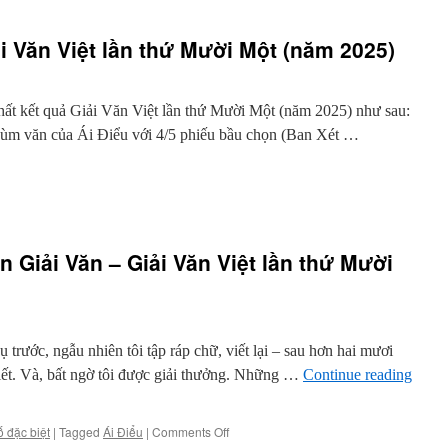
i Văn Việt lần thứ Mười Một (năm 2025)
hất kết quả Giải Văn Việt lần thứ Mười Một (năm 2025) như sau:
hùm văn của Ái Điểu với 4/5 phiếu bầu chọn (Ban Xét …
ng
n Giải Văn – Giải Văn Việt lần thứ Mười
trước, ngẫu nhiên tôi tập ráp chữ, viết lại – sau hơn hai mươi
i
iết. Và, bất ngờ tôi được giải thưởng. Những …
Continue reading
m
)
on
ố đặc biệt
|
Tagged
Ái Điểu
|
Comments Off