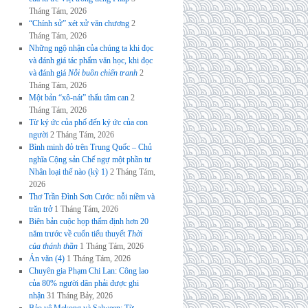
Tháng Tám, 2026
“Chính sử” xét xử văn chương
2
Tháng Tám, 2026
Những ngộ nhận của chúng ta khi đọc
và đánh giá tác phẩm văn học, khi đọc
và đánh giá
Nỗi buồn chiến tranh
2
Tháng Tám, 2026
Một bản “xô-nát” thấu tâm can
2
Tháng Tám, 2026
Từ ký ức của phố đến ký ức của con
người
2 Tháng Tám, 2026
Bình minh đỏ trên Trung Quốc – Chủ
nghĩa Cộng sản Chế ngự một phần tư
Nhân loại thế nào (kỳ 1)
2 Tháng Tám,
2026
Thơ Trần Đình Sơn Cước: nỗi niềm và
trăn trở
1 Tháng Tám, 2026
Biên bản cuộc họp thẩm định hơn 20
năm trước về cuốn tiểu thuyết
Thời
của thánh thần
1 Tháng Tám, 2026
Án văn (4)
1 Tháng Tám, 2026
Chuyên gia Phạm Chi Lan: Công lao
của 80% người dân phải được ghi
nhận
31 Tháng Bảy, 2026