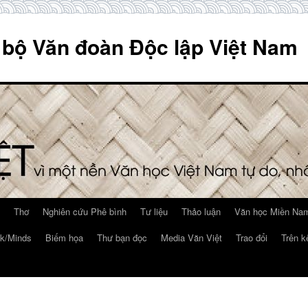
 bộ Văn đoàn Độc lập Việt Nam
Thơ
Nghiên cứu Phê bình
Tư liệu
Thảo luận
Văn học Miền Nam
k/Minds
Biếm họa
Thư bạn đọc
Media Văn Việt
Trao đổi
Trên k