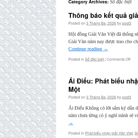
Category Archives:
Số đặc biệt
Thông báo kết quả giả
Posted on
3 Tháng Ba, 2026
by
post3
Hội đồng Giải Văn Việt đã thống n
Giải Văn năm nay được trao cho c
Continue reading
→
on
Posted in
Số đặc biệt
|
Comments Off
Thô
báo
kết
Ái Điểu: Phát biểu nhậ
quả
giải
Một
Văn
Posted on
3 Tháng Ba, 2026
by
post3
Việt
lần
Ái Điểu Không có lời sấm ký dẫn dụ 
thứ
Mườ
năm chưa từng có ý nghĩ mình sẽ v
Một
→
(nă
2025
Posted in
Phát biểu nhận giải Văn Việt
,
S