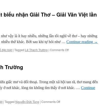
Ái
Điểu
Điểu:
Không
 biểu nhận Giải Thơ – Giải Văn Việt lần
khóc
trước
bàn
viết
như vậy là ít hay nhiều, những lần tôi nghĩ về thơ – hay những
ơn nhiều thứ khác. Bởi sau khi tự hỏi như …
Continue reading
→
on
ố đặc biệt
|
Tagged
Lê Thanh Trường
|
Comments Off
Lê
Thanh
Trường:
nh Trường
Phát
biểu
nhận
Giải
 giấc mơ và đối thoại. Trong một xã hội tan rã, thơ mang đến
Thơ
ấy ở nơi khác, lòng tin không tìm thấy ở nơi khác. …
Continue
–
Giải
Văn
on
ệt
|
Tagged
Nguyễn Đức Tùng
|
Comments Off
Việt
Giới
lần