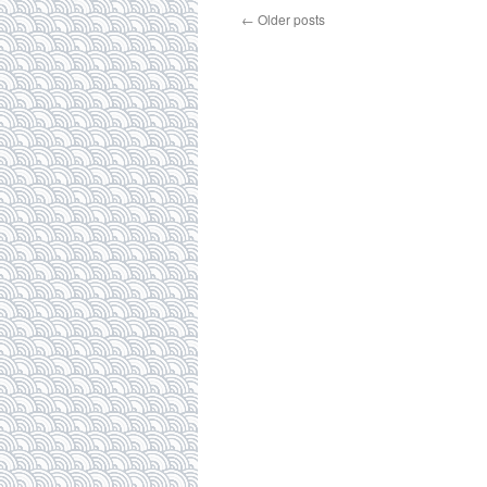
←
Older posts