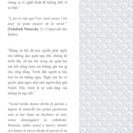
chúng ta có nghệ thuật để không chết vì
sự thật.”
“L’art et rien que l’art, nous avons l’art
pour ne point mourir de la vérité.”
(
Friedrich
Nietzsche
,
Le Crépuscule des
Idoles
)
.
“Mạng xã hội đã trao quyền phát ngôn
cho những đạo quân ngu dốt, những kẻ
trước đây chỉ tán dóc trong các quán bar
sau khi uống rượu mà không gây hại gì
cho cộng đồng. Trước đây người ta bảo
bọn họ im miệng ngay. Ngày nay họ có
quyền phát ngôn như một người đoạt giải
Nobel. Đây chính là sự xâm lăng của
những kẻ ngu dốt.”
“Social media danno diritto di parola a
legioni di imbecilli che prima parlavano
solo al
bar dopo un bicchiere di vino,
senza danneggiare la collettività.
Venivano subito messi a
tacere, mentre
ora hanno lo stesso diritto di parola di un