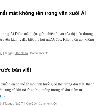
Ái
Điểu:
Phát
ất mát không tên trong văn xuôi Ái
biểu
nhận
Giải
Văn
–
ương Ái Điểu xuất hiện, giữa nhiều ồn ào của thị hiếu đương
Giải
Văn
, truyện-kịch… đặc biệt thu hút người đọc. Không ồn ào, không
Việt
lần
thứ
on
ệt
|
Tagged
Bảo Chân
|
Comments Off
Mười
Nhịp
Một
điệu
của
rước bàn viết
những
mất
mát
không
ất hiện có thể từ một tình huống có thật trong đời thật, thành
tên
iết, cũng có khi tới từ những tưởng tượng đã âm thầm mai
trong
văn
ng
→
xuôi
on
ệt
|
Tagged
Ngô Thị Kim Cúc
|
Comments Off
Ái