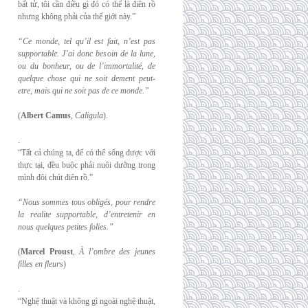
bất tử, tôi cần điều gì đó có thể là điên rồ
nhưng không phải của thế giới này.”
“Ce monde, tel qu’il est fait, n’est pas
supportable. J’ai donc besoin de la lune,
ou du
bonheur, ou de l’immortalité, de
quelque chose qui ne soit dement peut-
etre, mais qui
ne soit pas de ce monde.”
(
Albert Camus
,
Caligula
).
.
“Tất cả chúng ta, để có thể sống được với
thực tại, đều buộc phải nuôi dưỡng trong
mình đôi chút điên rồ.”
“Nous sommes tous obligés, pour rendre
la realite supportable, d’entretenir en
nous
quelques petites folies.”
(
Marcel Proust
,
À l’ombre des jeunes
filles en fleurs
)
.
“Nghệ thuật và không gì ngoài nghệ thuật,