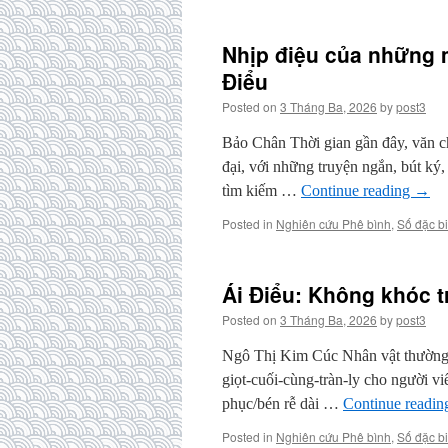
Nhịp điệu của những m
Điểu
Posted on
3 Tháng Ba, 2026
by
post3
Bảo Chân Thời gian gần đây, văn ch
đại, với những truyện ngắn, bút ký
tìm kiếm …
Continue reading
→
Posted in
Nghiên cứu Phê bình
,
Số đặc bi
Ái Điểu: Không khóc t
Posted on
3 Tháng Ba, 2026
by
post3
Ngô Thị Kim Cúc Nhân vật thường xu
giọt-cuối-cùng-tràn-ly cho người v
phục/bén rễ dài …
Continue readi
Posted in
Nghiên cứu Phê bình
,
Số đặc bi