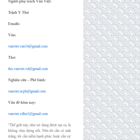
Người phụ trách Văn Việt:
Trịnh Y Thư
Emails:
Văn:
vanviet.van14@gmail.com
Thơ:
tho.vanviet.vd@gmail.com
Nghiên cứu – Phê bình:
vanviet.ncpb@gmail.com
Vấn đề hôm nay:
vanviet.vdhn1@gmail.com
“Thế giới này, như nó đang được tạo ra, là
không chịu đựng nổi. Nên tôi cần có mặt
trăng, tôi cần niềm hạnh phúc hoặc cần sự