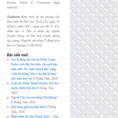
Premio Nobel. È l’invasione
degli
imbecilli.”
(
Umberto Eco
,
trích từ bài phỏng vấn
thực hiện tại Đại học Turin (Ý), ngày 10
tháng 6
năm 2015, ngay sau khi U. Eco
nhận học vị Tiến sĩ danh dự ngành
Truyền thông và
Văn hoá truyền thông
đại chúng. Nguyên văn tiếng Ý đăng trên
báo La Stampa
11.06.2015
)
Bài viết mới
Sau lễ động thổ Dự án Kênh Funan
Techo cách đây hai năm, cần một tầm
nhìn mới: Từ “một công trình” sang
“một hệ thống” thủy văn ảnh hưởng
trên toàn lưu vực
8 Tháng Tám, 2026
(Lại) đọc Đinh Thanh Huyền: Khi thơ
muốn nhiều hơn thơ
8 Tháng Tám,
2026
Người Việt còn nói tiếng Việt không?
8 Tháng Tám, 2026
Đối thoại giữa hai tấm hình
8 Tháng
Tám, 2026
Bình minh đỏ trên Trung Quốc – Chủ