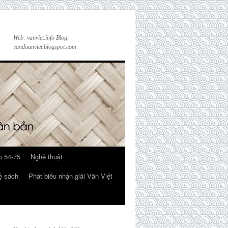
Web: vanviet.info Blog:
vandoanviet.blogspot.com
 54-75
Nghệ thuật
ệ sách
Phát biểu nhận giải Văn Việt