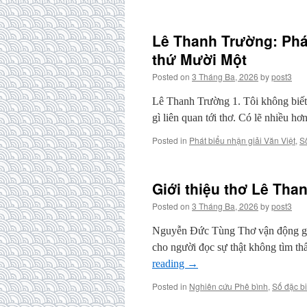
Lê Thanh Trường: Phát
thứ Mười Một
Posted on
3 Tháng Ba, 2026
by
post3
Lê Thanh Trường 1. Tôi không biết 
gì liên quan tới thơ. Có lẽ nhiều h
Posted in
Phát biểu nhận giải Văn Việt
,
S
Giới thiệu thơ Lê Tha
Posted on
3 Tháng Ba, 2026
by
post3
Nguyễn Đức Tùng Thơ vận động giữa
cho người đọc sự thật không tìm th
reading
→
Posted in
Nghiên cứu Phê bình
,
Số đặc bi