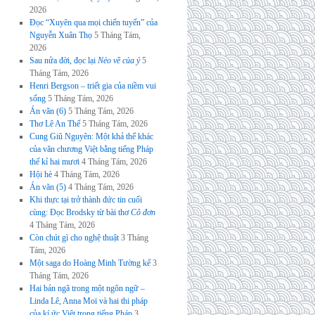
2026
Đọc “Xuyên qua mọi chiến tuyến” của
Nguyễn Xuân Thọ
5 Tháng Tám,
2026
Sau nửa đời, đọc lại
Nẻo về của ý
5
Tháng Tám, 2026
Henri Bergson – triết gia của niềm vui
sống
5 Tháng Tám, 2026
Án văn (6)
5 Tháng Tám, 2026
Thơ Lê An Thế
5 Tháng Tám, 2026
Cung Giũ Nguyên: Một khả thể khác
của văn chương Việt bằng tiếng Pháp
thế kỉ hai mươi
4 Tháng Tám, 2026
Hội hè
4 Tháng Tám, 2026
Án văn (5)
4 Tháng Tám, 2026
Khi thực tại trở thành đức tin cuối
cùng: Đọc Brodsky từ bài thơ
Cô đơn
4 Tháng Tám, 2026
Còn chút gì cho nghệ thuật
3 Tháng
Tám, 2026
Một saga do Hoàng Minh Tường kể
3
Tháng Tám, 2026
Hai bản ngã trong một ngôn ngữ –
Linda Lê, Anna Moï và hai thi pháp
của kí ức Việt trong tiếng Pháp
3