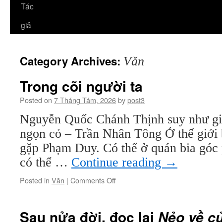
Tác
giả
Category Archives:
Văn
Trong cõi người ta
Posted on
7 Tháng Tám, 2026
by
post3
Nguyễn Quốc Chánh Thịnh suy như giọ
ngọn cỏ – Trần Nhân Tông Ở thế giới
gặp Phạm Duy. Có thể ở quán bia góc
có thể …
Continue reading
→
on
Posted in
Văn
|
Comments Off
Trong
cõi
người
Sau nửa đời, đọc lại
Nẻo về c
ta