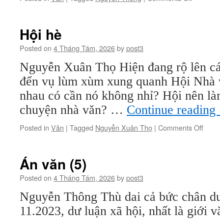
Án
văn
(6)
Hội hè
Posted on
4 Tháng Tám, 2026
by
post3
Nguyễn Xuân Thọ Hiện đang rộ lên các
đến vụ lùm xùm xung quanh Hội Nhà v
nhau có cần nó không nhỉ? Hội nên làm
chuyện nhà văn? …
Continue reading
on
Posted in
Văn
|
Tagged
Nguyễn Xuân Thọ
|
Comments Off
Hội
hè
Án văn (5)
Posted on
4 Tháng Tám, 2026
by
post3
Nguyễn Thông Thù dai cả bức chân d
11.2023, dư luận xã hội, nhất là giới v