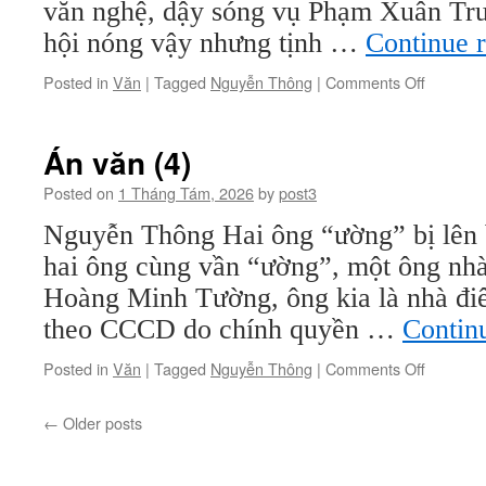
văn nghệ, dậy sóng vụ Phạm Xuân Trư
hội nóng vậy nhưng tịnh …
Continue 
on
Posted in
Văn
|
Tagged
Nguyễn Thông
|
Comments Off
Án
văn
(5)
Án văn (4)
Posted on
1 Tháng Tám, 2026
by
post3
Nguyễn Thông Hai ông “ường” bị lên
hai ông cùng vần “ường”, một ông nh
Hoàng Minh Tường, ông kia là nhà đi
theo CCCD do chính quyền …
Contin
on
Posted in
Văn
|
Tagged
Nguyễn Thông
|
Comments Off
Án
văn
←
Older posts
(4)