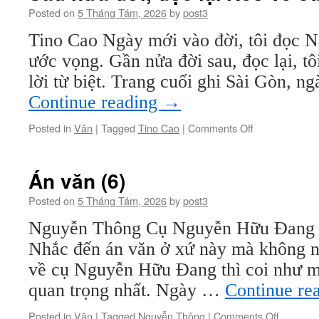
Posted on
5 Tháng Tám, 2026
by
post3
Tino Cao Ngày mới vào đời, tôi đọc N
ước vọng. Gần nửa đời sau, đọc lại, tô
lời từ biệt. Trang cuối ghi Sài Gòn, 
Continue reading
→
on
Posted in
Văn
|
Tagged
Tino Cao
|
Comments Off
Sau
nửa
đời,
Án văn (6)
đọc
lại
Posted on
5 Tháng Tám, 2026
by
post3
Nẻo
Nguyễn Thông Cụ Nguyễn Hữu Đang và
về
của
Nhắc đến án văn ở xứ này mà không nó
ý
về cụ Nguyễn Hữu Đang thì coi như m
quan trọng nhất. Ngày …
Continue re
on
Posted in
Văn
|
Tagged
Nguyễn Thông
|
Comments Off