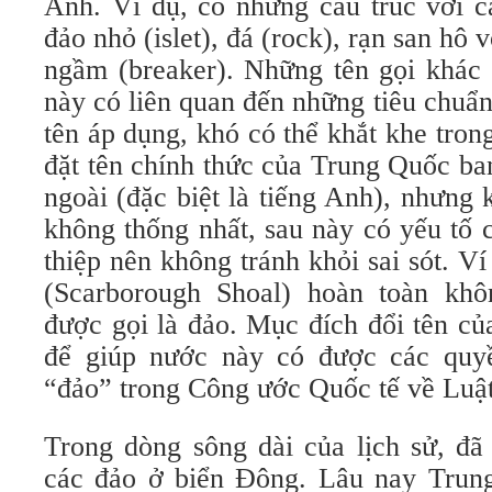
Anh. Ví dụ, có những cấu trúc với c
đảo nhỏ (islet), đá (rock), rạn san hô
ngầm (breaker). Những tên gọi khác 
này có liên quan đến những tiêu chuẩn
tên áp dụng, khó có thể khắt khe trong
đặt tên chính thức của Trung Quốc ba
ngoài (đặc biệt là tiếng Anh), nhưng k
không thống nhất, sau này có yếu tố c
thiệp nên không tránh khỏi sai sót. 
(Scarborough Shoal) hoàn toàn khô
được gọi là đảo. Mục đích đổi tên củ
để giúp nước này có được các quyề
“đảo” trong Công ước Quốc tế về Luật
Trong dòng sông dài của lịch sử, đã
các đảo ở biển Đông. Lâu nay Trun