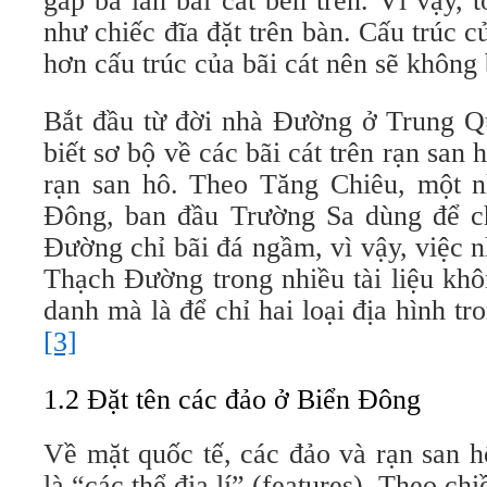
gấp ba lần bãi cát bên trên. Vì vậy, 
như chiếc đĩa đặt trên bàn. Cấu trúc c
hơn cấu trúc của bãi cát nên sẽ không 
Bắt đầu từ đời nhà Đường ở Trung Q
biết sơ bộ về các bãi cát trên rạn san
rạn san hô. Theo Tăng Chiêu, một nh
Đông, ban đầu Trường Sa dùng để ch
Đường chỉ bãi đá ngầm, vì vậy, việc 
Thạch Đường trong nhiều tài liệu khô
danh mà là để chỉ hai loại địa hình t
[3]
1.2 Đặt tên các đảo ở Biển Đông
Về mặt quốc tế, các đảo và rạn san 
là “các thể địa lí” (features). Theo ch