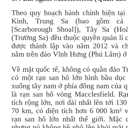
Theo quy hoạch hành chính hiện tại
Kinh, Trung Sa (bao gồm cả
[Scarborough Shoal]), Tây Sa (H
(Trường Sa) đều thuộc quyền quản lí 
được thành lập vào năm 2012 và ch
nằm trên đảo Vĩnh Hưng (Phú Lâm) ở
Về mặt quốc tế, không có quần đảo T
có một rạn san hô lớn hình bầu dục
xuống tây nam ở phía đông nam của q
là rạn san hô vòng Macclesfield. Rạ
tích rộng lớn, nơi dài nhất lên tới 13
70 km, có diện tích hơn 6 000 km² v
rạn san hô lớn nhất thế giới. Mặc 
nhưng nó không hề nhô lên khỏi mặt n