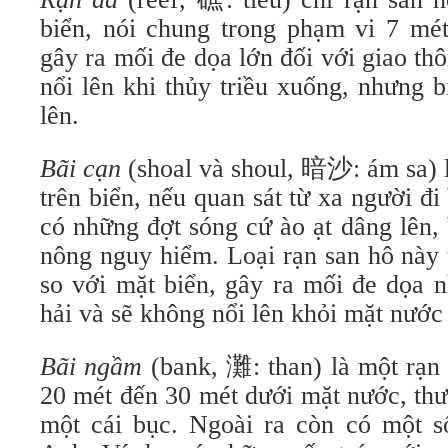
biển, nói chung trong phạm vi 7 mét
gây ra mối đe dọa lớn đối với giao th
nổi lên khi thủy triều xuống, nhưng b
lên.
Bãi cạn
(shoal và shoul, 暗沙: ám sa) 
trên biển, nếu quan sát từ xa người đi
có những đợt sóng cứ ào ạt dâng lên,
nông nguy hiểm. Loại rạn san hô này
so với mặt biển, gây ra mối đe dọa n
hải và sẽ không nổi lên khỏi mặt nước 
Bãi ngầm
(bank, 灘: than) là một rạn 
20 mét đến 30 mét dưới mặt nước, th
một cái bục. Ngoài ra còn có một số