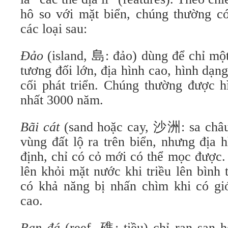
hô so với mặt biển, chúng thường có
các loại sau:
Đảo
(island, 島: đảo) dùng để chỉ một
tương đối lớn, địa hình cao, hình dạn
cối phát triển. Chúng thường được h
nhất 3000 năm.
Bãi cát
(sand hoặc cay, 沙洲: sa châu
vùng đất lộ ra trên biển, nhưng địa 
định, chỉ có cỏ mới có thể mọc được.
lên khỏi mặt nước khi triều lên bình
có khả năng bị nhấn chìm khi có gió
cao.
Rạn đá
(reef, 礁: tiều) chỉ rạn san