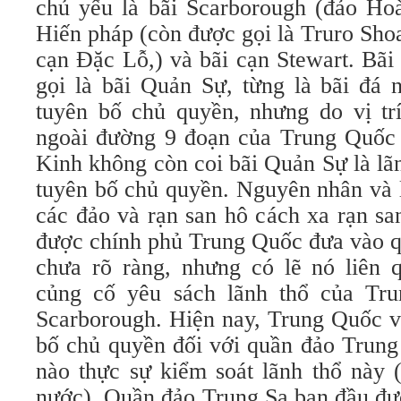
chủ yếu là bãi Scarborough (đảo H
Hiến pháp (còn được gọi là Truro Shoa
cạn Đặc Lỗ,) và bãi cạn Stewart. Bã
gọi là bãi Quản Sự, từng là bãi đ
tuyên bố chủ quyền, nhưng do vị tr
ngoài đường 9 đoạn của Trung Quốc
Kinh không còn coi bãi Quản Sự là l
tuyên bố chủ quyền. Nguyên nhân và l
các đảo và rạn san hô cách xa rạn sa
được chính phủ Trung Quốc đưa vào q
chưa rõ ràng, nhưng có lẽ nó liên
củng cố yêu sách lãnh thổ của Tru
Scarborough. Hiện nay, Trung Quốc v
bố chủ quyền đối với quần đảo Trung
nào thực sự kiểm soát lãnh thổ này 
nước). Quần đảo Trung Sa ban đầu đượ