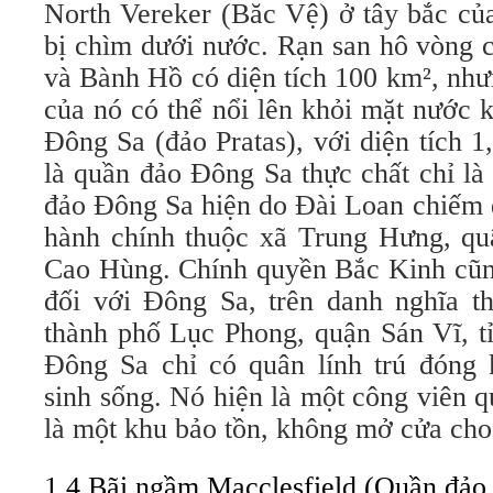
North Vereker (Băc Vệ) ở tây bắc củ
bị chìm dưới nước. Rạn san hô vòng 
và Bành Hồ có diện tích 100 km², như
của nó có thể nổi lên khỏi mặt nước kh
Đông Sa (đảo Pratas), với diện tích 1
là quần đảo Đông Sa thực chất chỉ l
đảo Đông Sa hiện do Đài Loan chiếm đ
hành chính thuộc xã Trung Hưng, qu
Cao Hùng. Chính quyền Bắc Kinh cũn
đối với Đông Sa, trên danh nghĩa th
thành phố Lục Phong, quận Sán Vĩ, 
Đông Sa chỉ có quân lính trú đóng
sinh sống. Nó hiện là một công viên 
là một khu bảo tồn, không mở cửa cho
1.4 Bãi ngầm Macclesfield (Quần đảo