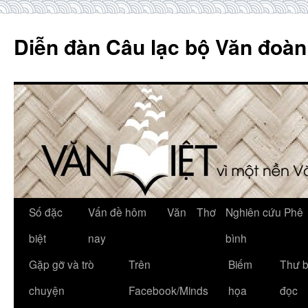
Skip
to
Diễn đàn Câu lạc bộ Văn đoàn
content
Số đặc
Vấn đề hôm
Văn
Thơ
Nghiên cứu Phê
biệt
nay
bình
Gặp gỡ và trò
Trên
Biếm
Thư 
chuyện
Facebook/Minds
họa
đọc