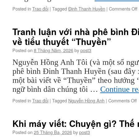
Posted in
Trao đổi
|
Tagged
Đinh Thanh Huyền
|
Comments Off
Tranh luận với nhà phê bình 
về tiểu thuyết “Thuyền”
Posted on
8 Tháng Năm, 2026
by
post3
Nguyễn Hồng Anh Tôi (và một số ngườ
phê bình Đinh Thanh Huyền (sau đây x
một bài viết về “Thuyền” theo hướng 
ngữ bình dân chúng tôi …
Continue r
o
Posted in
Trao đổi
|
Tagged
Nguyễn Hồng Anh
|
Comments Off
T
l
v
Khi máy viết: Chuyện gì? Thế
n
p
Posted on
25 Tháng Ba, 2026
by
post3
b