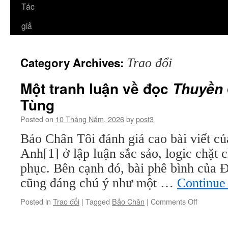
Tác
giả
Category Archives:
Trao đổi
Một tranh luận về đọc
Thuyền
Tùng
Posted on
10 Tháng Năm, 2026
by
post3
Bảo Chân Tôi đánh giá cao bài viết 
Anh[1] ở lập luận sắc sảo, logic chặt 
phục. Bên cạnh đó, bài phê bình của
cũng đáng chú ý như một …
Continue
on
Posted in
Trao đổi
|
Tagged
Bảo Chân
|
Comments Off
Một
tranh