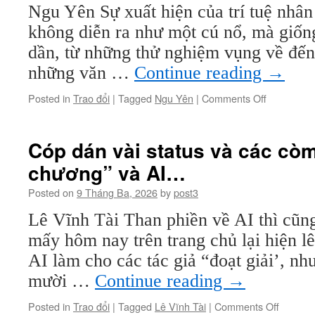
Ngu Yên Sự xuất hiện của trí tuệ nhân
Đ
không diễn ra như một cú nổ, mà giốn
dần, từ những thử nghiệm vụng về đến
v
t
những văn …
Continue reading
→
t
“
on
Posted in
Trao đổi
|
Tagged
Ngu Yên
|
Comments Off
Khi
máy
viết:
Cóp dán vài status và các cò
Chuyện
chương” và AI…
gì?
Thế
Posted on
9 Tháng Ba, 2026
by
post3
nào?
Lê Vĩnh Tài Than phiền về AI thì cũng
mấy hôm nay trên trang chủ lại hiện lên
AI làm cho các tác giả “đoạt giải’, n
mười …
Continue reading
→
on
Posted in
Trao đổi
|
Tagged
Lê Vĩnh Tài
|
Comments Off