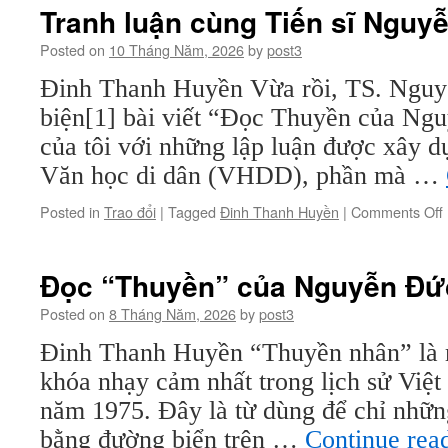
luận
Tranh luận cùng Tiến sĩ Nguy
về
đọc
Posted on
10 Tháng Năm, 2026
by
post3
Thuyền
Đinh Thanh Huyền Vừa rồi, TS. Ngu
của
Nguyễn
biện[1] bài viết “Đọc Thuyền của Ng
Đức
của tôi với những lập luận được xây dự
Tùng
Văn học di dân (VHDD), phần mà …
Posted in
Trao đổi
|
Tagged
Đinh Thanh Huyền
|
Comments Off
Đọc “Thuyền” của Nguyễn Đứ
s
Posted on
8 Tháng Năm, 2026
by
post3
Đinh Thanh Huyền “Thuyền nhân” là 
khóa nhạy cảm nhất trong lịch sử Việt
năm 1975. Đây là từ dùng để chỉ nhữn
bằng đường biển trên …
Continue rea