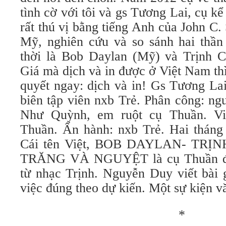
tình cờ với tôi và gs Tương Lai, cụ k
rất thú vị bằng tiếng Anh của John C.
Mỹ, nghiên cứu và so sánh hai thầ
thời là Bob Daylan (Mỹ) và Trịnh 
Giá mà dịch và in được ở Việt Nam thì
quyết ngay: dịch và in! Gs Tương La
biên tập viên nxb Trẻ. Phân công: ng
Như Quỳnh, em ruột cụ Thuần. Vi
Thuần. Ấn hành: nxb Trẻ. Hai tháng 
Cái tên Việt, BOB DAYLAN- TR
TRĂNG VÀ NGUYỆT là cụ Thuần đặt
từ nhạc Trịnh. Nguyễn Duy viết bài 
việc đúng theo dự kiến. Một sự kiện v
*