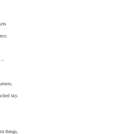
kets
ence.
s –
.
urners,
tached sky.
rst things,