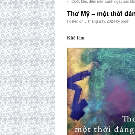
←
Cuốc kêu, đêm năm canh ngày sáu k
Thơ Mỹ – một thời đán
Posted on
5 Tháng Bảy, 2024
by
post4
Khế Iêm