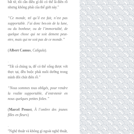
bất tử, tôi cần điều gì đó có thể là điên rồ
nhưng không phải của thế giới này.”
“Ce monde, tel qu’il est fait, n’est pas
supportable. J’ai donc besoin de la lune,
ou du
bonheur, ou de l’immortalité, de
quelque chose qui ne soit dement peut-
etre, mais qui
ne soit pas de ce monde.”
(
Albert Camus
,
Caligula
).
.
“Tất cả chúng ta, để có thể sống được với
thực tại, đều buộc phải nuôi dưỡng trong
mình đôi chút điên rồ.”
“Nous sommes tous obligés, pour rendre
la realite supportable, d’entretenir en
nous
quelques petites folies.”
(
Marcel Proust
,
À l’ombre des jeunes
filles en fleurs
)
.
“Nghệ thuật và không gì ngoài nghệ thuật,