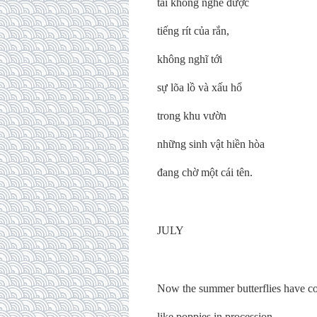
tai không nghe được
tiếng rít của rắn,
không nghĩ tới
sự lõa lồ và xấu hổ
trong khu vườn
những sinh vật hiền hòa
đang chờ một cái tên.
JULY
Now the summer butterflies have 
like poppies in procession