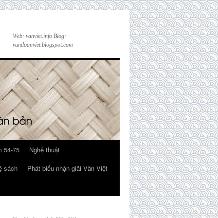
Web: vanviet.info Blog:
vandoanviet.blogspot.com
 54-75
Nghệ thuật
ệ sách
Phát biểu nhận giải Văn Việt