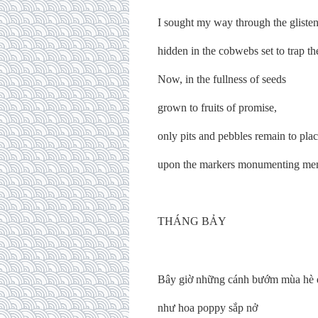
I sought my way through the gliste
hidden in the cobwebs set to trap th
Now, in the fullness of seeds
grown to fruits of promise,
only pits and pebbles remain to pla
upon the markers monumenting me
THÁNG BẢY
Bây giờ những cánh bướm mùa hè 
như hoa poppy sắp nở