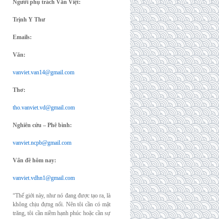
Người phụ trách Văn Việt:
Trịnh Y Thư
Emails:
Văn:
vanviet.van14@gmail.com
Thơ:
tho.vanviet.vd@gmail.com
Nghiên cứu – Phê bình:
vanviet.ncpb@gmail.com
Vấn đề hôm nay:
vanviet.vdhn1@gmail.com
“Thế giới này, như nó đang được tạo ra, là
không chịu đựng nổi. Nên tôi cần có mặt
trăng, tôi cần niềm hạnh phúc hoặc cần sự