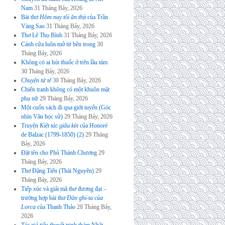
Nam
31 Tháng Bảy, 2026
Bài thơ
Hôm nay tôi ăn thịt
của Trần
Vàng Sao
31 Tháng Bảy, 2026
Thơ Lê Thọ Bình
31 Tháng Bảy, 2026
Cánh cửa luôn mở từ bên trong
30
Tháng Bảy, 2026
Không có ai hút thuốc ở trên lầu tám
30 Tháng Bảy, 2026
Chuyện tử tế
30 Tháng Bảy, 2026
Chiến tranh không có một khuôn mặt
phụ nữ
29 Tháng Bảy, 2026
Một cuốn sách đi qua giới tuyến (Góc
nhìn Văn học sử)
29 Tháng Bảy, 2026
Truyện
Kiệt tác giấu kín
của Honoré
de Balzac (1799-1850) (2)
29 Tháng
Bảy, 2026
Đặt tên cho Phủ Thành Chương
29
Tháng Bảy, 2026
Thơ Đặng Tiến (Thái Nguyên)
29
Tháng Bảy, 2026
Tiếp xúc và giải mã thơ đương đại –
trường hợp bài thơ
Đàn ghi-ta của
Lorca
của Thanh Thảo
28 Tháng Bảy,
2026