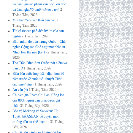
và đánh giá tác phẩm văn học, khi đọc
và đánh giá
Nỗi buồn chiến tranh
2
Tháng Tám, 2026
Một bản “xô-nát” thấu tâm can
2
Tháng Tám, 2026
Từ ký ức của phố đến ký ức của con
người
2 Tháng Tám, 2026
Bình minh đỏ trên Trung Quốc – Chủ
nghĩa Cộng sản Chế ngự một phần tư
Nhân loại thế nào (kỳ 1)
2 Tháng Tám,
2026
Thơ Trần Đình Sơn Cước: nỗi niềm và
trăn trở
1 Tháng Tám, 2026
Biên bản cuộc họp thẩm định hơn 20
năm trước về cuốn tiểu thuyết
Thời
của thánh thần
1 Tháng Tám, 2026
Án văn (4)
1 Tháng Tám, 2026
Chuyên gia Phạm Chi Lan: Công lao
của 80% người dân phải được ghi
nhận
31 Tháng Bảy, 2026
Bảo vệ Mekong và Salween: Từ
Tuyên bố ASEAN về quyền môi
trường đến cơ chế thực thi
31 Tháng
Bảy, 2026
Chuyến du hành của Hoàng đế An