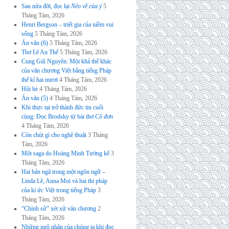
Sau nửa đời, đọc lại
Nẻo về của ý
5
Tháng Tám, 2026
Henri Bergson – triết gia của niềm vui
sống
5 Tháng Tám, 2026
Án văn (6)
5 Tháng Tám, 2026
Thơ Lê An Thế
5 Tháng Tám, 2026
Cung Giũ Nguyên: Một khả thể khác
của văn chương Việt bằng tiếng Pháp
thế kỉ hai mươi
4 Tháng Tám, 2026
Hội hè
4 Tháng Tám, 2026
Án văn (5)
4 Tháng Tám, 2026
Khi thực tại trở thành đức tin cuối
cùng: Đọc Brodsky từ bài thơ
Cô đơn
4 Tháng Tám, 2026
Còn chút gì cho nghệ thuật
3 Tháng
Tám, 2026
Một saga do Hoàng Minh Tường kể
3
Tháng Tám, 2026
Hai bản ngã trong một ngôn ngữ –
Linda Lê, Anna Moï và hai thi pháp
của kí ức Việt trong tiếng Pháp
3
Tháng Tám, 2026
“Chính sử” xét xử văn chương
2
Tháng Tám, 2026
Những ngộ nhận của chúng ta khi đọc