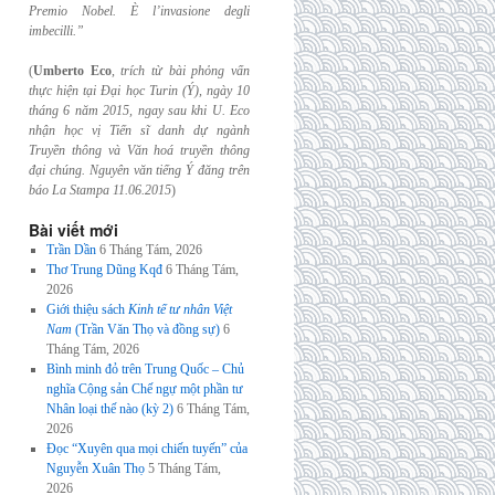
Premio Nobel. È l’invasione
degli
imbecilli.”
(
Umberto Eco
,
trích từ bài phỏng vấn
thực hiện tại Đại học Turin (Ý), ngày 10
tháng 6
năm 2015, ngay sau khi U. Eco
nhận học vị Tiến sĩ danh dự ngành
Truyền thông và
Văn hoá truyền thông
đại chúng. Nguyên văn tiếng Ý đăng trên
báo La Stampa
11.06.2015
)
Bài viết mới
Trần Dần
6 Tháng Tám, 2026
Thơ Trung Dũng Kqđ
6 Tháng Tám,
2026
Giới thiệu sách
Kinh tế tư nhân Việt
Nam
(Trần Văn Thọ và đồng sự)
6
Tháng Tám, 2026
Bình minh đỏ trên Trung Quốc – Chủ
nghĩa Cộng sản Chế ngự một phần tư
Nhân loại thế nào (kỳ 2)
6 Tháng Tám,
2026
Đọc “Xuyên qua mọi chiến tuyến” của
Nguyễn Xuân Thọ
5 Tháng Tám,
2026