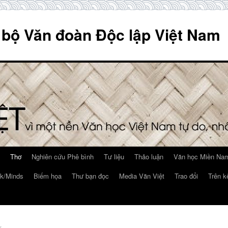
 bộ Văn đoàn Độc lập Việt Nam
Thơ
Nghiên cứu Phê bình
Tư liệu
Thảo luận
Văn học Miền Nam
k/Minds
Biếm họa
Thư bạn đọc
Media Văn Việt
Trao đổi
Trên k