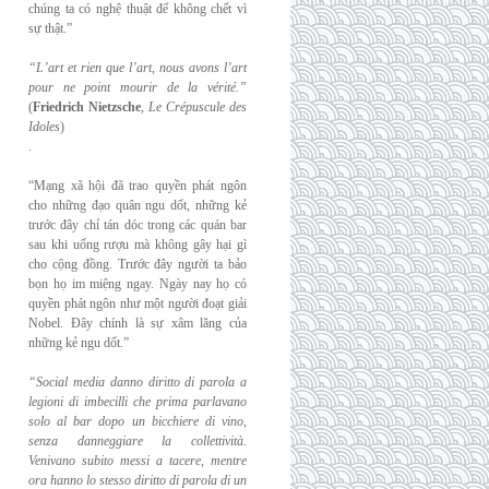
chúng ta có nghệ thuật để không chết vì
sự thật.”
“L’art et rien que l’art, nous avons l’art
pour ne point mourir de la vérité.”
(
Friedrich
Nietzsche
,
Le Crépuscule des
Idoles
)
.
“Mạng xã hội đã trao quyền phát ngôn
cho những đạo quân ngu dốt, những kẻ
trước đây chỉ tán dóc trong các quán bar
sau khi uống rượu mà không gây hại gì
cho cộng đồng. Trước đây người ta bảo
bọn họ im miệng ngay. Ngày nay họ có
quyền phát ngôn như một người đoạt giải
Nobel. Đây chính là sự xâm lăng của
những kẻ ngu dốt.”
“Social media danno diritto di parola a
legioni di imbecilli che prima parlavano
solo al
bar dopo un bicchiere di vino,
senza danneggiare la collettività.
Venivano subito messi a
tacere, mentre
ora hanno lo stesso diritto di parola di un