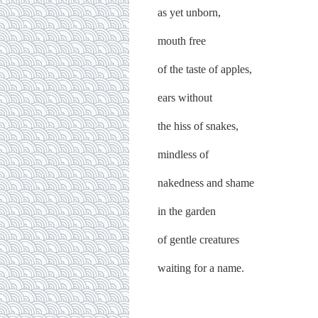
as yet unborn,
mouth free
of the taste of apples,
ears without
the hiss of snakes,
mindless of
nakedness and shame
in the garden
of gentle creatures
waiting for a name.