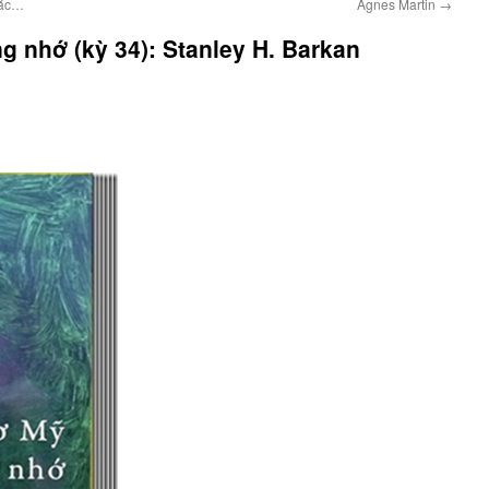
hắc…
Agnes Martin
→
g nhớ (kỳ 34): Stanley H. Barkan