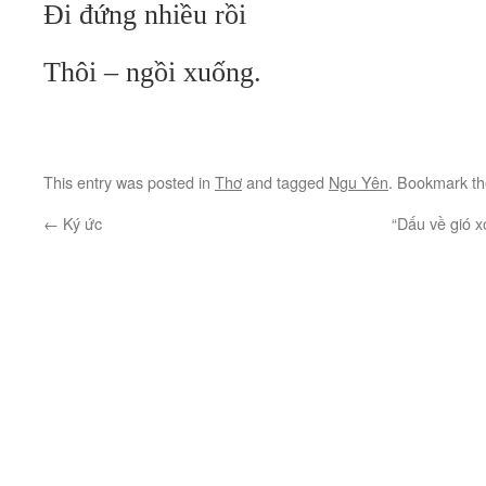
Đi đứng nhiều rồi
Thôi – ngồi xuống.
This entry was posted in
Thơ
and tagged
Ngu Yên
. Bookmark t
←
Ký ức
“Dấu về gió x