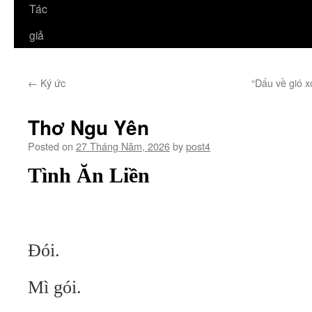
Tác
giả
←
Ký ức
“Dấu về gió x
Thơ Ngu Yên
Posted on
27 Tháng Năm, 2026
by
post4
Tình Ăn Liền
Đói.
Mì gói.