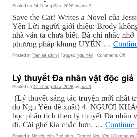
Posted on
24 Tháng Sáu, 2026
by
post3
Save the Cat! Writes a Novel của Jess
Yên Lời người giới thiệu: Brody không
nhà văn ta chưa biết. Bà chỉ nhắc nhở
phương pháp khung UYỂN …
Contin
on
Posted in
Trên kệ sách
|
Tagged
Ngu Yên
|
Comments Off
Giới
thiệu:
Cứu
Lý thuyết Đa nhân vật độc giả 
chú
mèo!
Posted on
17 Tháng Sáu, 2026
by
post3
Viết
(Lý thuyết sáng tác truyện mới nhất t
tiểu
thuyết
do Ngu Yên đề xuất) 4. NGƯỜI KHÁ
học phân tích theo lý thuyết Đa nhân v
đi. Cái ghế kia chắc hơn. …
Continue
Posted in
Nghiên cứu Phê bình
|
Tagged
Ngu Yên
|
Comments O