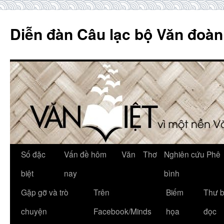
Skip
to
Diễn đàn Câu lạc bộ Văn đoàn
content
Số đặc
Vấn đề hôm
Văn
Thơ
Nghiên cứu Phê
biệt
nay
bình
Gặp gỡ và trò
Trên
Biếm
Thư 
chuyện
Facebook/Minds
họa
đọc