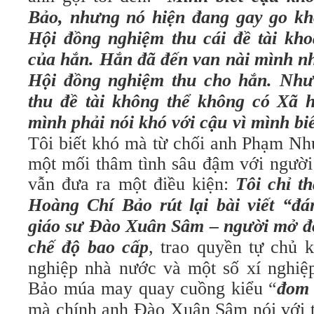
Bảo, nhưng nó hiện đang gay go kh
Hội đồng nghiệm thu cái đề tài kh
của hắn. Hắn đã đến van nài mình nh
Hội đồng nghiệm thu cho hắn. Nh
thu đề tài không thể không có Xã 
mình phải nói khó với cậu vì mình bi
Tôi biết khó mà từ chối anh Phạm Nh
một mối thâm tình sâu đậm với người
vẫn đưa ra một điều kiện:
Tôi chỉ t
Hoàng Chí Bảo rút lại bài viết “đ
giáo sư Đào Xuân Sâm – người mở đ
chế độ bao cấp
, trao quyền tự chủ 
nghiệp nhà nước và một số xí nghiệ
Bảo múa may quay cuồng kiểu “
đom 
mà chính anh Đào Xuân Sâm nói với t