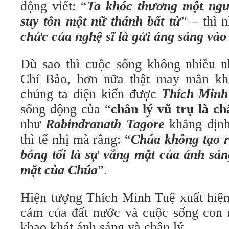
động viết: “
Ta khóc thương một ngư
suy tôn một nữ thánh bất tử
” – thì 
chức của nghệ sĩ là gửi áng sáng vào 
Dù sao thì cuộc sống không nhiều 
Chí Bảo, hơn nữa thật may mắn khi
chúng ta diện kiến được
Thích Minh
sống động của “
chân lý vũ trụ là c
như
Rabindranath Tagore
khẳng định
thì tế nhị mà rằng: “
Chúa không tạo r
bóng tối
là sự vắng mặt của ánh sán
mặt
của
Chúa
”.
Hiện tượng Thích Minh Tuệ xuất hiện
cảm của đất nước và cuộc sống con
khao khát ánh sáng và chân lý.