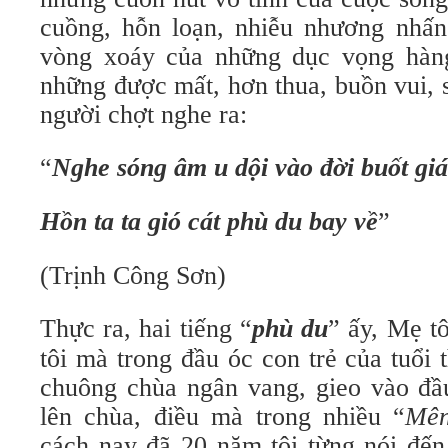
cuồng, hỗn loạn, nhiễu nhương nhấ
vòng xoáy của những dục vọng hàn
những được mất, hơn thua, buồn vui, 
người chợt nghe ra:
“
Nghe sóng âm u dội vào đời buốt giá
Hồn ta ta gió cát phù du bay về
”
(Trịnh Công Sơn)
Thực ra, hai tiếng “
phù du
” ấy, Mẹ tô
tôi mà trong đầu óc con trẻ của tuổi 
chuông chùa ngân vang, gieo vào đầ
lên chùa, điều mà trong nhiều “
Mên
cách nay đã 20 năm tôi từng nói đến