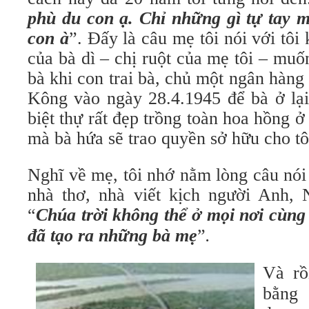
phù du con ạ. Chỉ những gì tự tay 
con à
”. Đấy là câu mẹ tôi nói với tôi k
của bà dì – chị ruột của mẹ tôi – muốn
bà khi con trai bà, chủ một ngân hàn
Kông vào ngày 28.4.1945 để bà ở lại
biệt thự rất đẹp trồng toàn hoa hồng
mà bà hứa sẽ trao quyền sở hữu cho tô
Nghĩ về mẹ, tôi nhớ nằm lòng câu nói
nhà thơ, nhà viết kịch người Anh,
“
Chúa trời không thể ở mọi nơi cùng 
đã tạo ra những bà mẹ
”
.
Và rồ
bằng 