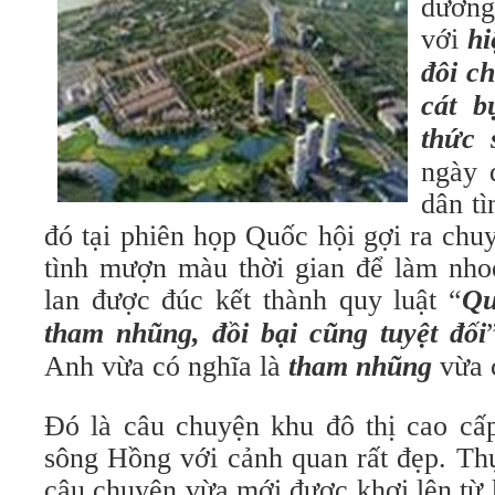
dương
với
hi
đôi ch
cát b
thức 
ngày 
dân tì
đó tại phiên họp Quốc hội gợi ra chu
tình mượn màu thời gian để làm nhoè
lan được đúc kết thành quy luật “
Qu
tham nhũng, đồi bại cũng tuyệt đối
Anh vừa có nghĩa là
tham nhũng
vừa 
Đó là câu chuyện khu đô thị cao cấp
sông Hồng với cảnh quan rất đẹp. Thực
câu chuyện vừa mới được khơi lên từ