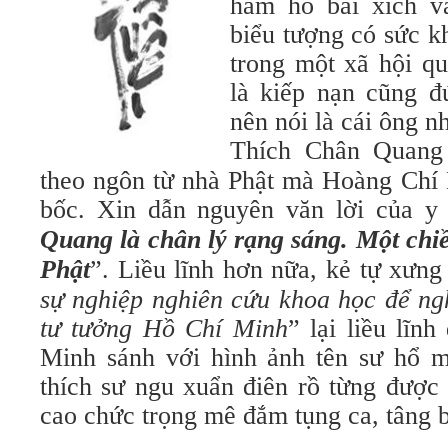
hàm hồ bài xích 
biểu tượng có sức k
trong một xã hội q
là kiếp nạn cũng 
nên nói là cái ông n
Thích Chân Quan
theo ngôn từ nhà Phật mà Hoàng Chí
bốc. Xin dẫn nguyên văn lời của y
Quang là chân lý rạng sáng. Một chiề
Phật
”. Liều lĩnh hơn nữa, kẻ tự xưng 
sự nghiệp nghiên cứu khoa học để ng
tư tưởng Hồ Chí Minh
” lại liều lĩn
Minh sánh với hình ảnh tên sư hổ m
thích sư ngu xuẩn điên rồ từng được
cao chức trọng mê đắm tụng ca, tâng b