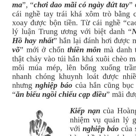
ma
”, “
chơi dao mãi có ngày đứt tay
”
cái nghề tay trái khá xôm trò bằng 
xoay được bộn tiền. Từ cái nghề “ca
lý luận Trung ương với biệt danh “
N
Hồ hay nhất
” hắn lại đánh hơi được 
võ
” mới ở chốn
thiền môn
mà danh t
thật chảy vào túi hắn khá xuôi chèo m
môi múa mép, lên bổng xuống trầ
nhanh chóng khuynh loát được nhiề
nhưng
nghiệp báo
của hắn cũng bục r
“
ăn biếu ngồi chiếu cạp điều
” mãi đư
Kiếp nạn
của Hoàng
nhiệm vụ quản lý g
với
nghiệp báo
của 