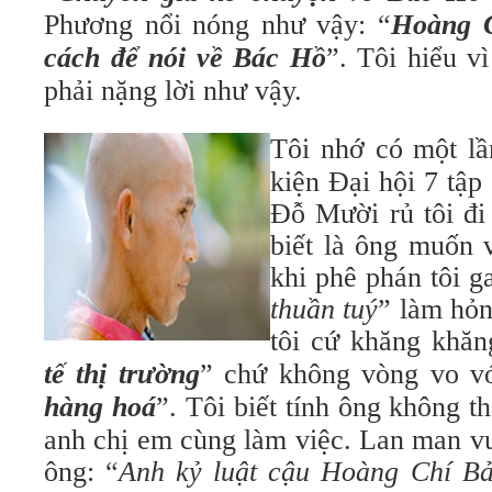
Phương nổi nóng như vậy: “
Hoàng C
cách để nói về Bác Hồ
”. Tôi hiểu v
phải nặng lời như vậy.
Tôi nhớ có một l
kiện Đại hội 7 tập
Đỗ Mười rủ tôi đi
biết là ông muốn 
khi phê phán tôi ga
thuần tuý
” làm hỏn
tôi cứ khăng khăng
tế thị trường
” chứ không vòng vo vớ
hàng hoá
”. Tôi biết tính ông không t
anh chị em cùng làm việc. Lan man vu
ông: “
Anh kỷ luật cậu Hoàng Chí Bả