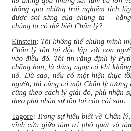
nó thông qua những sai lầm cả lớn v
thông qua những trải nghiệm tích lũ
được soi sáng của chúng ta – bằng
chúng ta có thể biết Chân lý?
Einstein
:
Tôi không thể chứng minh m
Chân lý tồn tại độc lập với con ngườ
vào điều đó. Tôi tin rằng định lý Py
chẳng hạn, là đúng ngay cả khi không
nó. Dù sao, nếu có một hiện thực tồ
người, thì cũng có một Chân lý tương 
cũng theo cách lý giải đó, phủ nhận sự
theo phủ nhận sự tồn tại của cái sau
.
Tagore
:
Trong sự hiểu biết về Chân lý
vĩnh cửu giữa tâm trí phổ quát và tâm