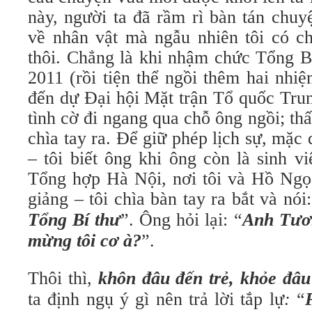
này, người ta đã rầm rì bàn tán chuy
về nhân vật mà ngẫu nhiên tôi có ch
thôi. Chẳng là khi nhậm chức Tổng B
2011 (rồi tiện thể ngồi thêm hai nhi
đến dự Đại hội Mặt trận Tổ quốc Trun
tình cờ đi ngang qua chỗ ông ngồi; thấ
chìa tay ra. Để giữ phép lịch sự, mặc 
– tôi biết ông khi ông còn là sinh 
Tổng hợp Hà Nội, nơi tôi và Hồ Ngọ
giảng – tôi chìa bàn tay ra bắt và nói:
Tổng Bí thư
”. Ông hỏi lại: “
Anh Tươ
mừng tôi cơ à?
”.
Thôi thì,
khôn đâu đến trẻ, khỏe đâu
ta định ngụ ý gì nên trả lời tắp lự
:
“