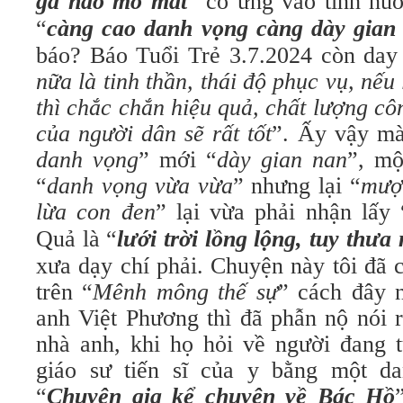
gà nào mổ mắt
” có ứng vào tình hu
“
càng cao danh vọng càng dày gian
báo? Báo Tuổi Trẻ 3.7.2024 còn day 
nữa là tinh thần, thái độ phục vụ, nếu
thì chắc chắn hiệu quả, chất lượng cô
của người dân sẽ rất tốt
”. Ấy vậy mà
danh vọng
” mới “
dày gian nan
”, mộ
“
danh vọng vừa vừa
” nhưng lại “
mượ
lừa con đen
” lại vừa phải nhận lấy 
Quả là “
lưới trời lồng lộng, tuy thưa
xưa dạy chí phải. Chuyện này tôi đã 
trên “
Mênh mông thế sự
” cách đây 
anh Việt Phương thì đã phẫn nộ nói r
nhà anh, khi họ hỏi về người đang t
giáo sư tiến sĩ của y bằng một da
“
Chuyên gia kể chuyện về Bác Hồ