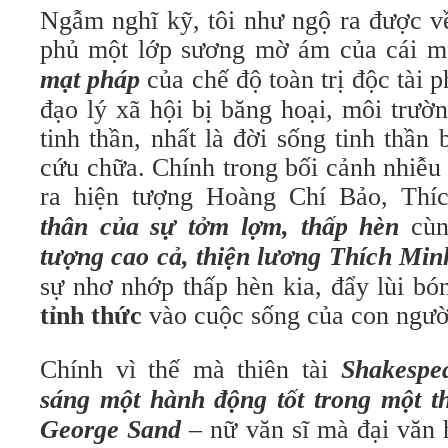
Ngẫm nghĩ kỹ, tôi như ngộ ra được v
phủ một lớp sương mờ ám của cái mà
mạt pháp
của chế độ toàn trị độc tài 
đạo lý xã hội bị băng hoại, môi trườ
tinh thần, nhất là đời sống tinh thầ
cứu chữa. Chính trong bối cảnh nhiễu
ra hiện tượng Hoàng Chí Bảo, Th
thân của sự tởm lợm, thấp hèn
cùn
tượng cao cả, thiện lương Thích Min
sự nhơ nhớp thấp hèn kia, đẩy lùi bó
tỉnh thức
vào cuộc sống của con ngườ
Chính vì thế mà thiên tài
Shakespe
sáng một hành động tốt trong một t
George Sand
– nữ văn sĩ mà đại văn 