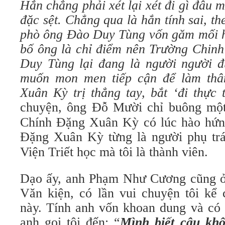
Hắn chẳng phải xét lại xét đi gì đâu m
đặc sệt. Chẳng qua là hắn tính sai, th
phò ông Đào Duy Tùng vốn găm mối 
bố ông là chỉ điểm nên Trường Chinh 
Duy Tùng lại đang là người người đ
muốn mon men tiếp cận để làm thân
Xuân Kỳ trị thẳng tay, bắt ‘đi thực 
chuyện, ông Đỗ Mười chỉ buông một 
Chính Đặng Xuân Kỳ có lúc hào hứng 
Đặng Xuân Kỳ từng là người phụ tr
Viện Triết học mà tôi là thành viên.
Dạo ấy, anh Phạm Như Cương cũng ở
Văn kiện, có lần vui chuyện tôi kể
này. Tính anh vốn khoan dung và có
anh gọi tôi đến: “
Mình biết cậu kh