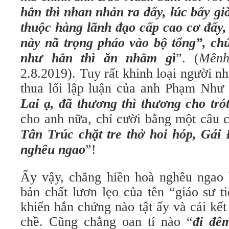
hắn thì nhan nhản ra đấy, lúc bấy gi
thuộc hàng lãnh đạo cấp cao cơ đấy,
này nã trọng pháo vào bộ tổng”, chứ
như hắn thì ăn nhằm gì
”. (
Mênh
2.8.2019). Tuy rất khinh loại người n
thua lối lập luận của anh Phạm Như
Lai ạ, đã thương thì thương cho tró
cho anh nữa, chỉ cười bằng một câu c
Tân Trúc chặt tre thở hoi hóp, Gái
nghêu ngao
”!
Ấy vậy, chẳng hiền hoà nghêu ngao 
bản chất lươn lẹo của tên “giáo sư t
khiến hắn chứng nào tật ấy và cái kết
chề. Cũng chẳng oan tí nào “
đi đê