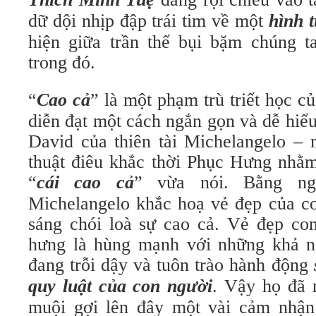
dữ dội nhịp đập trái tim về một
hình 
hiện giữa trần thế bụi bặm chúng t
trong đó.
“
Cao cả
” là một phạm trù triết học 
diễn đạt một cách ngắn gọn và dễ hiể
David của thiên tài Michelangelo – 
thuật điêu khắc thời Phục Hưng nhằm
“
cái cao cả
” vừa nói. Bằng ng
Michelangelo khắc hoạ vẻ đẹp của co
sáng chói loà sự cao cả. Vẻ đẹp con
hưng là hùng mạnh với những khả n
đang trỗi dậy và tuôn trào hành động
quy luật của con người
. Vậy họ đã 
muội gợi lên đây một vài cảm nhận