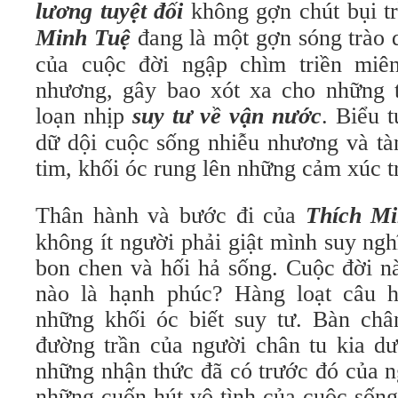
lương tuyệt đối
không gợn chút bụi t
Minh Tuệ
đang là một gợn sóng trào d
của cuộc đời ngập chìm triền miên
nhương, gây bao xót xa cho những t
loạn nhịp
suy tư về vận nước
. Biểu 
dữ dội cuộc sống nhiễu nhương và tàn
tim, khối óc rung lên những cảm xúc t
Thân hành và bước đi của
Thích M
không ít người phải giật mình suy ng
bon chen và hối hả sống. Cuộc đời n
nào là hạnh phúc? Hàng loạt câu h
những khối óc biết suy tư. Bàn châ
đường trần của người chân tu kia d
những nhận thức đã có trước đó của n
những cuốn hút vô tình của cuộc sốn