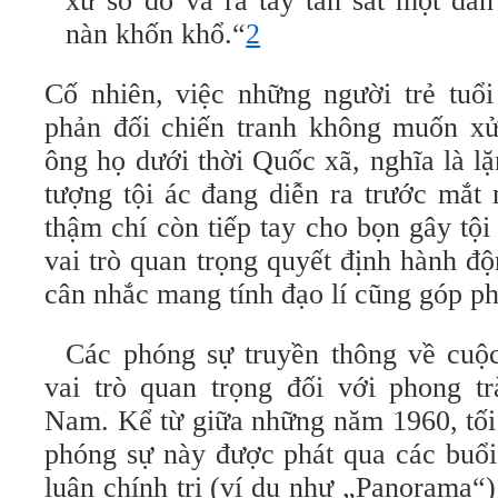
xứ sở đó và ra tay tàn sát một dâ
nàn khốn khổ.“
2
Cố nhiên, việc những người trẻ tuổi
phản đối chiến tranh không muốn x
ông họ dưới thời Quốc xã, nghĩa là l
tượng tội ác đang diễn ra trước mắt
thậm chí còn tiếp tay cho bọn gây tội
vai trò quan trọng quyết định hành đ
cân nhắc mang tính đạo lí cũng góp p
Các phóng sự truyền thông về cuộ
vai trò quan trọng đối với phong tr
Nam. Kể từ giữa những năm 1960, tối 
phóng sự này được phát qua các buổi 
luận chính trị (ví dụ như „Panorama“)