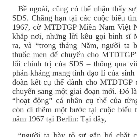
Bề ngoài, cũng có thể nhận thấy s
SDS. Chẳng hạn tại các cuộc biểu tì
1967, cờ MTDTGP Miền Nam Việt N
khắp nơi, những lời kêu gọi binh sĩ
ra, và “trong tháng Năm, người ta b
thuốc men để chuyển cho MTDTGP”
lối chính trị của SDS – thông qua v
phản kháng mang tính đạo lí của sinh
đoàn kết cụ thể dành cho MTDTGP đ
chuyển sang một giai đoạn mới. Đó là
“hoạt động” cá nhân cụ thể của từn
còn đi thêm một bước tại cuộc biểu 
năm 1967 tại Berlin: Tại đây,
“người ta bày tỏ sự gắn bó chặt 