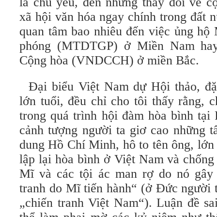
là chủ yếu, đến những thay đổi về cộ
xã hội văn hóa ngay chính trong đất 
quan tâm bao nhiêu đến việc ủng hộ 
phóng (MTDTGP) ở Miền Nam hay
Cộng hòa (VNDCCH) ở miền Bắc.
Đại biểu Việt Nam dự Hội thảo, đặc
lớn tuổi, đều chỉ cho tôi thấy rằng, 
trong quá trình hội đàm hòa bình tại
cảnh tượng người ta giơ cao những t
dung Hồ Chí Minh, hô to tên ông, lớn
lập lại hòa bình ở Việt Nam và chống
Mĩ và các tội ác man rợ do nó gây 
tranh do Mĩ tiến hành“ (ở Đức người 
„chiến tranh Việt Nam“). Luận đề sai