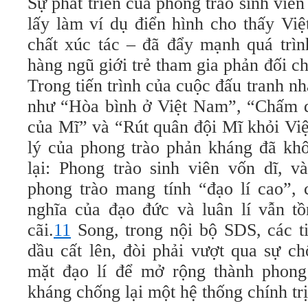
Sự phát triển của phong trào sinh viên
lấy làm ví dụ điển hình cho thấy Việ
chất xúc tác – đã đẩy mạnh quá trìn
hàng ngũ giới trẻ tham gia phản đối ch
Trong tiến trình của cuộc đấu tranh n
như “Hòa bình ở Việt Nam”, “Chấm 
của Mĩ” và “Rút quân đội Mĩ khỏi Vi
lý của phong trào phản kháng đã kh
lại: Phong trào sinh viên vốn dĩ, v
phong trào mang tính “đạo lí cao”,
nghĩa của đạo đức và luân lí vẫn tồ
cãi.
11
Song, trong nội bộ SDS, các t
dầu cất lên, đòi phải vượt qua sự c
mặt đạo lí để mở rộng thành phong 
kháng chống lại một hệ thống chính trị