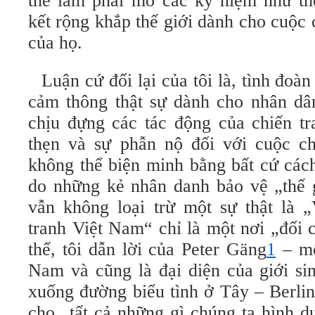
thể làm phai mờ các kỷ niệm như th
kết rộng khắp thế giới dành cho cuộc 
của họ.
Luận cứ đối lại của tôi là, tình đoà
cảm thông thật sự dành cho nhân d
chịu đựng các tác động của chiến tr
thẹn và sự phẫn nộ đối với cuộc ch
không thể biện minh bằng bất cứ các
do những kẻ nhân danh bảo vệ „thế g
vẫn không loại trừ một sự thật là 
tranh Việt Nam“ chỉ là một nơi „đối 
thể, tôi dẫn lời của Peter Gäng
1
– mộ
Nam và cũng là đại diện của giới si
xuống đường biểu tình ở Tây – Berlin
cho „tất cả những gì chúng ta hình d