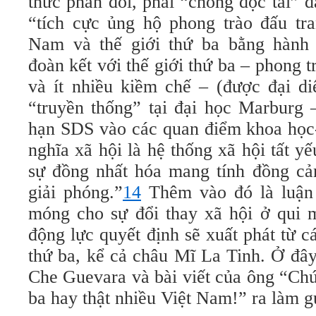
thức phản đối, phái “chống độc tài” 
“tích cực ủng hộ phong trào đấu tra
Nam và thế giới thứ ba bằng hành 
đoàn kết với thế giới thứ ba – phong 
và ít nhiều kiềm chế – (được đại di
“truyền thống” tại đại học Marburg 
hạn SDS vào các quan điểm khoa học-
nghĩa xã hội là hệ thống xã hội tất 
sự đồng nhất hóa mang tính đồng cả
giải phóng.”
14
Thêm vào đó là luận 
móng cho sự đổi thay xã hội ở qui m
động lực quyết định sẽ xuất phát từ c
thứ ba, kể cả châu Mĩ La Tinh. Ở đây
Che Guevara và bài viết của ông “Chú
ba hay thật nhiều Việt Nam!” ra làm 