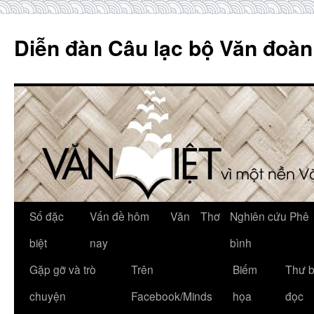
Skip
to
Diễn đàn Câu lạc bộ Văn đoàn
content
Số đặc
Vấn đề hôm
Văn
Thơ
Nghiên cứu Phê
biệt
nay
bình
Gặp gỡ và trò
Trên
Biếm
Thư 
chuyện
Facebook/Minds
họa
đọc