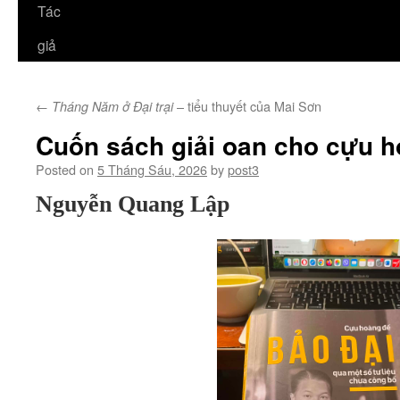
Tác
giả
←
– tiểu thuyết của Mai Sơn
Tháng Năm ở Đại trại
Cuốn sách giải oan cho cựu 
Posted on
5 Tháng Sáu, 2026
by
post3
Nguyễn Quang Lập