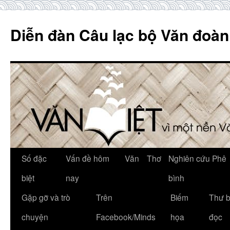
Skip
to
Diễn đàn Câu lạc bộ Văn đoàn
content
Số đặc
Vấn đề hôm
Văn
Thơ
Nghiên cứu Phê
biệt
nay
bình
Gặp gỡ và trò
Trên
Biếm
Thư 
chuyện
Facebook/Minds
họa
đọc