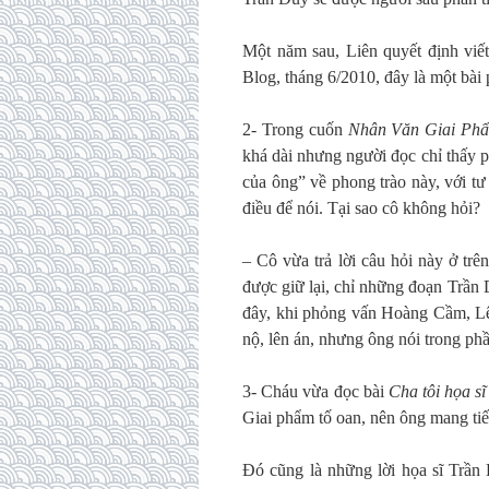
Một năm sau, Liên quyết định viết
Blog, tháng 6/2010, đây là một bài 
2- Trong cuốn
Nhân Văn Giai Phẩ
khá dài nhưng người đọc chỉ thấy ph
của ông” về phong trào này, với t
điều để nói. Tại sao cô không hỏi?
– Cô vừa trả lời câu hỏi này ở tr
được giữ lại, chỉ những đoạn Trần
đây, khi phỏng vấn Hoàng Cầm, Lê
nộ, lên án, nhưng ông nói trong phầ
3- Cháu vừa đọc bài
Cha tôi họa s
Giai phẩm tố oan, nên ông mang tiến
Đó cũng là những lời họa sĩ Trần 