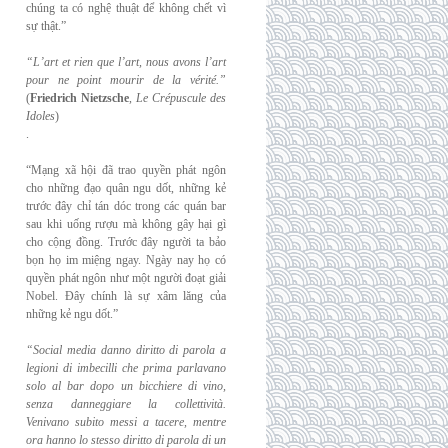
chúng ta có nghệ thuật để không chết vì
sự thật.”
“L’art et rien que l’art, nous avons l’art
pour ne point mourir de la vérité.”
(
Friedrich
Nietzsche
,
Le Crépuscule des
Idoles
)
.
“Mạng xã hội đã trao quyền phát ngôn
cho những đạo quân ngu dốt, những kẻ
trước đây chỉ tán dóc trong các quán bar
sau khi uống rượu mà không gây hại gì
cho cộng đồng. Trước đây người ta bảo
bọn họ im miệng ngay. Ngày nay họ có
quyền phát ngôn như một người đoạt giải
Nobel. Đây chính là sự xâm lăng của
những kẻ ngu dốt.”
“Social media danno diritto di parola a
legioni di imbecilli che prima parlavano
solo al
bar dopo un bicchiere di vino,
senza danneggiare la collettività.
Venivano subito messi a
tacere, mentre
ora hanno lo stesso diritto di parola di un