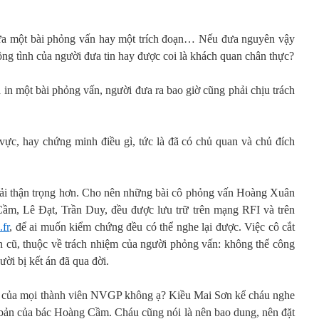
ưa một bài phỏng vấn hay một trích đoạn… Nếu đưa nguyên vậy
đồng tình của người đưa tin hay được coi là khách quan chân thực?
 in một bài phỏng vấn, người đưa ra bao giờ cũng phải chịu trách
vực, hay chứng minh điều gì, tức là đã có chủ quan và chủ đích
phải thận trọng hơn. Cho nên những bài cô phỏng vấn Hoàng Xuân
, Lê Đạt, Trần Duy, đều được lưu trữ trên mạng RFI và trên
.fr
, để ai muốn kiểm chứng đều có thể nghe lại được. Việc cô cắt
n cũ, thuộc về trách nhiệm của người phỏng vấn: không thể công
ời bị kết án đã qua đời.
m của mọi thành viên NVGP không ạ? Kiều Mai Sơn kể cháu nghe
 bản của bác Hoàng Cầm. Cháu cũng nói là nên bao dung, nên đặt