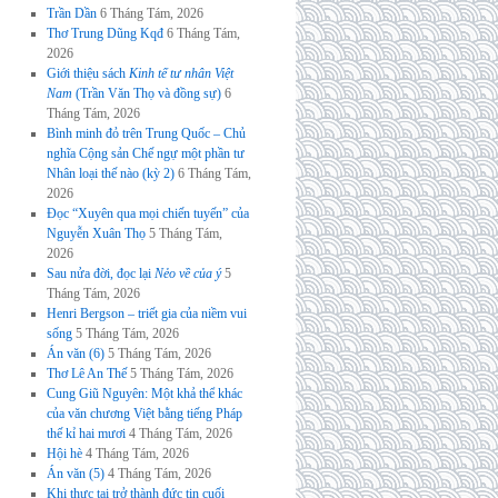
Trần Dần
6 Tháng Tám, 2026
Thơ Trung Dũng Kqđ
6 Tháng Tám,
2026
Giới thiệu sách
Kinh tế tư nhân Việt
Nam
(Trần Văn Thọ và đồng sự)
6
Tháng Tám, 2026
Bình minh đỏ trên Trung Quốc – Chủ
nghĩa Cộng sản Chế ngự một phần tư
Nhân loại thế nào (kỳ 2)
6 Tháng Tám,
2026
Đọc “Xuyên qua mọi chiến tuyến” của
Nguyễn Xuân Thọ
5 Tháng Tám,
2026
Sau nửa đời, đọc lại
Nẻo về của ý
5
Tháng Tám, 2026
Henri Bergson – triết gia của niềm vui
sống
5 Tháng Tám, 2026
Án văn (6)
5 Tháng Tám, 2026
Thơ Lê An Thế
5 Tháng Tám, 2026
Cung Giũ Nguyên: Một khả thể khác
của văn chương Việt bằng tiếng Pháp
thế kỉ hai mươi
4 Tháng Tám, 2026
Hội hè
4 Tháng Tám, 2026
Án văn (5)
4 Tháng Tám, 2026
Khi thực tại trở thành đức tin cuối