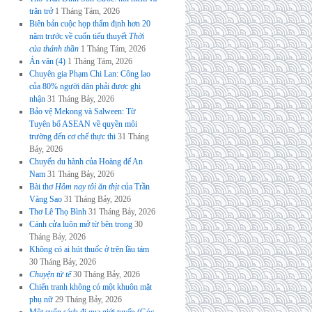
trăn trở
1 Tháng Tám, 2026
Biên bản cuộc họp thẩm định hơn 20
năm trước về cuốn tiểu thuyết
Thời
của thánh thần
1 Tháng Tám, 2026
Án văn (4)
1 Tháng Tám, 2026
Chuyên gia Phạm Chi Lan: Công lao
của 80% người dân phải được ghi
nhận
31 Tháng Bảy, 2026
Bảo vệ Mekong và Salween: Từ
Tuyên bố ASEAN về quyền môi
trường đến cơ chế thực thi
31 Tháng
Bảy, 2026
Chuyến du hành của Hoàng đế An
Nam
31 Tháng Bảy, 2026
Bài thơ
Hôm nay tôi ăn thịt
của Trần
Vàng Sao
31 Tháng Bảy, 2026
Thơ Lê Thọ Bình
31 Tháng Bảy, 2026
Cánh cửa luôn mở từ bên trong
30
Tháng Bảy, 2026
Không có ai hút thuốc ở trên lầu tám
30 Tháng Bảy, 2026
Chuyện tử tế
30 Tháng Bảy, 2026
Chiến tranh không có một khuôn mặt
phụ nữ
29 Tháng Bảy, 2026