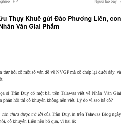
t nghiệp THPT
Người tập bay
→
ứu Thụy Khuê gửi Đào Phương Liên, con
 Nhân Văn Giai Phẩm
iện thư hỏi cô một số vấn đề về NVGP mà cô chép lại dưới đây, và
t.
họa sĩ Trần Duy có một bài trên Talawas viết về Nhân Văn Giai
 phản hồi thì cô khuyên không nên viết. Lý do vì sao hả cô?
 còn chưa được trả lời
của Trần Duy, in trên Talawas Blog ngày
ỏi, cô khuyên Liên nên bỏ qua, vì hai lẽ: