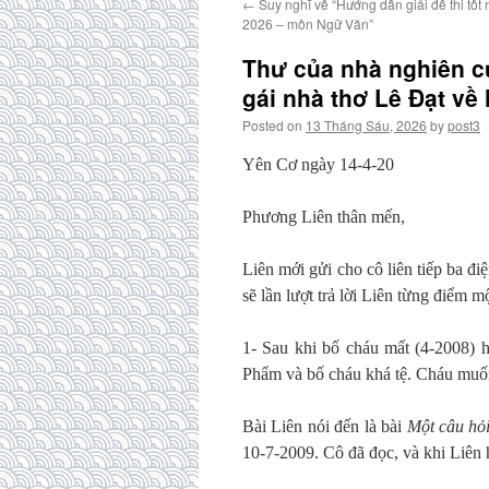
←
Suy nghĩ về “Hướng dẫn giải đề thi tố
2026 – môn Ngữ Văn”
Thư của nhà nghiên c
gái nhà thơ Lê Đạt về
Posted on
13 Tháng Sáu, 2026
by
post3
Yên Cơ ngày 14-4-20
Phương Liên thân mến,
Liên mới gửi cho cô liên tiếp ba đ
sẽ lần lượt trả lời Liên từng điểm mộ
1- Sau khi bố cháu mất (4-2008) 
Phẩm và bố cháu khá tệ. Cháu muốn
Bài Liên nói đến là bài
Một câu hỏi
10-7-2009. Cô đã đọc, và khi Liên h