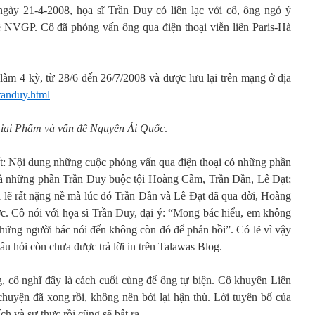
ngày 21-4-2008, họa sĩ Trần Duy có liên lạc với cô, ông ngỏ ý
ề NVGP. Cô đã phỏng vấn ông qua điện thoại viễn liên Paris-Hà
làm 4 kỳ, từ 28/6 đến 26/7/2008 và được lưu lại trên mạng ở địa
tranduy.html
iai Phẩm và vấn đề Nguyễn Ái Quốc
.
t: Nội dung những cuộc phỏng vấn qua điện thoại có những phần
 là những phần Trần Duy buộc tội Hoàng Cầm, Trần Dần, Lê Đạt;
i lẽ rất nặng nề mà lúc đó Trần Dần và Lê Đạt đã qua đời, Hoàng
ợc. Cô nói với họa sĩ Trần Duy, đại ý: “Mong bác hiểu, em không
những người bác nói đến không còn đó để phản hồi”. Có lẽ vì vậy
u hỏi còn chưa được trả lời in trên Talawas Blog.
g, cô nghĩ đây là cách cuối cùng để ông tự biện. Cô khuyên Liên
 chuyện đã xong rồi, không nên bới lại hận thù. Lời tuyên bố của
h và sự thực rồi cũng sẽ bật ra.