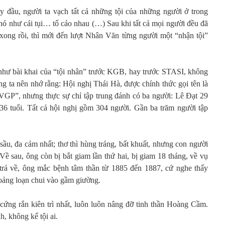
y đầu, người ta vạch tất cả những tội của những người ở trong
nó như cái tụi… tố cáo nhau (…) Sau khi tất cả mọi người đều đã
xong rồi, thì mới đến lượt Nhân Văn từng người một “nhận tội”
như bài khai của “tội nhân” trước KGB, hay trước STASI, không
úng ta nên nhớ rằng: Hội nghị Thái Hà, được chính thức gọi tên là
VGP”, nhưng thực sự chỉ tập trung đánh có ba người: Lê Đạt 29
6 tuổi. Tất cả hội nghị gồm 304 người. Gần ba trăm người tập
ầu, đa cảm nhất; thơ thì hùng tráng, bất khuất, nhưng con người
 Về sau, ông còn bị bắt giam lần thứ hai, bị giam 18 tháng, về vụ
rả về, ông mắc bệnh tâm thần từ 1885 đến 1887, cứ nghe thấy
hoảng loạn chui vào gầm giường.
cứng rắn kiên trì nhất, luôn luôn nâng đỡ tinh thần Hoàng Cầm.
h, không kể tội ai.