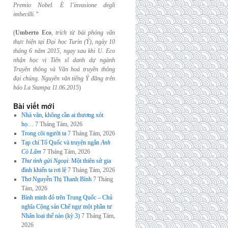
Premio Nobel. È l’invasione
degli
imbecilli.”
(
Umberto Eco
,
trích từ bài phỏng vấn
thực hiện tại Đại học Turin (Ý), ngày 10
tháng 6
năm 2015, ngay sau khi U. Eco
nhận học vị Tiến sĩ danh dự ngành
Truyền thông và
Văn hoá truyền thông
đại chúng. Nguyên văn tiếng Ý đăng trên
báo La Stampa
11.06.2015
)
Bài viết mới
Nhà văn, không cần ai thương xót
họ…
7 Tháng Tám, 2026
Trong cõi người ta
7 Tháng Tám, 2026
Tạp chí Tổ Quốc và truyện ngắn
Anh
Cò Lấm
7 Tháng Tám, 2026
Thư tình gửi Ngoại
: Một thiên sử gia
đình khiến ta rơi lệ
7 Tháng Tám, 2026
Thơ Nguyễn Thị Thanh Bình
7 Tháng
Tám, 2026
Bình minh đỏ trên Trung Quốc – Chủ
nghĩa Cộng sản Chế ngự một phần tư
Nhân loại thế nào (kỳ 3)
7 Tháng Tám,
2026