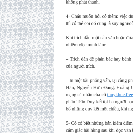
không phát thanh.
4- Cháu muốn hỏi cô thêm: việc đ
thì có thể coi đó cũng là suy nghĩ/
Khi trích dẫn một câu văn hoặc đưa
nhiệm việc mình làm:
– Trích dẫn để phản bác hay bênh 
của người trích.
– In một bài phỏng vấn, lại càng 
Hãn, Nguyễn Hữu Đang, Hoàng Cầm
mạng cá nhân của cô
thuykhue.free
phần Trần Duy kết tội ba người bạ
bố những quy kết một chiều, khi ngư
5- Cô có biết những bản kiểm điể
cảm giác hãi hùng sau khi đọc văn