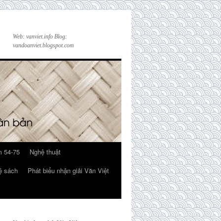
Web: vanviet.info Blog:
vandoanviet.blogspot.com
 54-75
Nghệ thuật
ệ sách
Phát biểu nhận giải Văn Việt