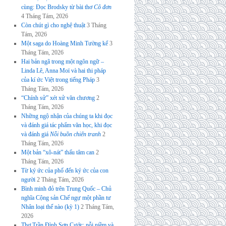
cùng: Đọc Brodsky từ bài thơ
Cô đơn
4 Tháng Tám, 2026
Còn chút gì cho nghệ thuật
3 Tháng
Tám, 2026
Một saga do Hoàng Minh Tường kể
3
Tháng Tám, 2026
Hai bản ngã trong một ngôn ngữ –
Linda Lê, Anna Moï và hai thi pháp
của kí ức Việt trong tiếng Pháp
3
Tháng Tám, 2026
“Chính sử” xét xử văn chương
2
Tháng Tám, 2026
Những ngộ nhận của chúng ta khi đọc
và đánh giá tác phẩm văn học, khi đọc
và đánh giá
Nỗi buồn chiến tranh
2
Tháng Tám, 2026
Một bản “xô-nát” thấu tâm can
2
Tháng Tám, 2026
Từ ký ức của phố đến ký ức của con
người
2 Tháng Tám, 2026
Bình minh đỏ trên Trung Quốc – Chủ
nghĩa Cộng sản Chế ngự một phần tư
Nhân loại thế nào (kỳ 1)
2 Tháng Tám,
2026
Thơ Trần Đình Sơn Cước: nỗi niềm và