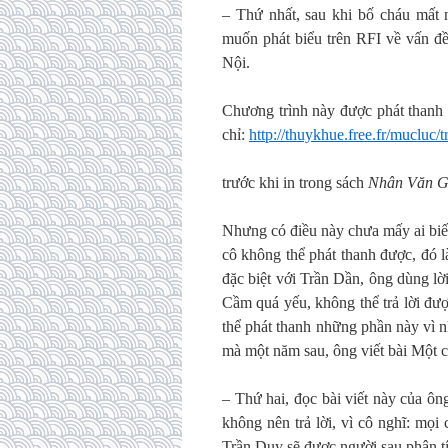
– Thứ nhất, sau khi bố cháu mất 
muốn phát biểu trên RFI về vấn đ
Nội.
Chương trình này được phát thanh 
chỉ:
http://thuykhue.free.fr/mucluc/
trước khi in trong sách
Nhân Văn G
Nhưng có điều này chưa mấy ai biế
cô không thể phát thanh được, đó
đặc biệt với Trần Dần, ông dùng lờ
Cầm quá yếu, không thể trả lời đư
thể phát thanh những phần này vì 
mà một năm sau, ông viết bài Một câ
– Thứ hai, đọc bài viết này của ôn
không nên trả lời, vì cô nghĩ: mọi
Trần Duy sẽ được người sau phân tíc