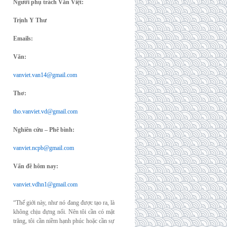
Người phụ trách Văn Việt:
Trịnh Y Thư
Emails:
Văn:
vanviet.van14@gmail.com
Thơ:
tho.vanviet.vd@gmail.com
Nghiên cứu – Phê bình:
vanviet.ncpb@gmail.com
Vấn đề hôm nay:
vanviet.vdhn1@gmail.com
“Thế giới này, như nó đang được tạo ra, là
không chịu đựng nổi. Nên tôi cần có mặt
trăng, tôi cần niềm hạnh phúc hoặc cần sự