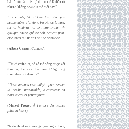
bất tử, tôi cần điều gì đó có thể là điên rồ
nhưng không phải của thế giới này.”
“Ce monde, tel qu’il est fait, n’est pas
supportable. J’ai donc besoin de la lune,
ou du
bonheur, ou de l’immortalité, de
quelque chose qui ne soit dement peut-
etre, mais qui
ne soit pas de ce monde.”
(
Albert Camus
,
Caligula
).
.
“Tất cả chúng ta, để có thể sống được với
thực tại, đều buộc phải nuôi dưỡng trong
mình đôi chút điên rồ.”
“Nous sommes tous obligés, pour rendre
la realite supportable, d’entretenir en
nous
quelques petites folies.”
(
Marcel Proust
,
À l’ombre des jeunes
filles en fleurs
)
.
“Nghệ thuật và không gì ngoài nghệ thuật,