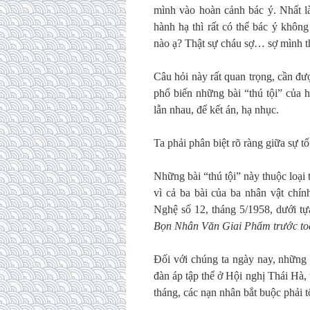
mình vào hoàn cảnh bác ý. Nhất là
hành hạ thì rất có thể bác ý khô
nào ạ? Thật sự cháu sợ… sợ mình t
Câu hỏi này rất quan trọng, cần đ
phổ biến những bài “thú tội” của
lẫn nhau, để kết án, hạ nhục.
Ta phải phân biệt rõ ràng giữa sự t
Những bài “thú tội” này thuộc loại 
vì cả ba bài của ba nhân vật ch
Nghệ số 12, tháng 5/1958, dưới tự
Bọn Nhân Văn Giai Phẩm trước to
Đối với chúng ta ngày nay, những b
đàn áp tập thể ở Hội nghị Thái Hà,
tháng, các nạn nhân bắt buộc phải tố