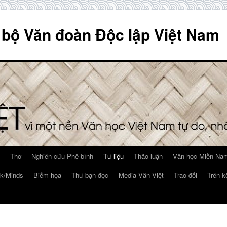
 bộ Văn đoàn Độc lập Việt Nam
Thơ
Nghiên cứu Phê bình
Tư liệu
Thảo luận
Văn học Miền Nam
k/Minds
Biếm họa
Thư bạn đọc
Media Văn Việt
Trao đổi
Trên k