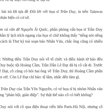
 bài trả lời tựa đề
Đôi lời với họa sĩ Trần Duy
, in trên Talawas
phản biện có cơ sở.
m và vấn đề Nguyễn Ái Quốc
, phần phỏng vấn họa sĩ Trần Duy
ần lý lịch trích ngang của họa sĩ chứ không thấy “tiếng nói riêng
ư cách là Thư ký toà soạn báo Nhân Văn, chắc ông cũng có nhiều
ên: Những điều Trần Duy nói về tổ chức và điều hành tờ báo đều
 Duy buộc tội Hoàng Cầm, Trần Dần Lê Đạt đã bị cô cắt đi. Trước
 Đạt, cô cũng có hỏi hai ông về Trần Duy, thì Hoàng Cầm phẫn
n off. Còn Lê Đạt chỉ bảo: tệ lắm, nhắc đến làm gì.
ĩ Trần Duy
của Trần Yên Nguyên, có vẻ họa sĩ bị nhóm Nhân văn
g “phản bội, gián điệp”. Sự thật thế nào cô có biết không?
Duy nói với cô qua điện thoại viễn liên Paris-Hà Nội, nhưng cô