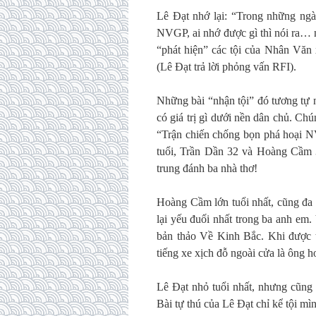
Lê Đạt nhớ lại: “Trong những ngà
NVGP, ai nhớ được gì thì nói ra… 
“phát hiện” các tội của Nhân Văn 
(Lê Đạt trả lời phỏng vấn RFI).
Những bài “nhận tội” đó tương tự 
có giá trị gì dưới nền dân chủ. Ch
“Trận chiến chống bọn phá hoại N
tuổi, Trần Dần 32 và Hoàng Cầm 3
trung đánh ba nhà thơ!
Hoàng Cầm lớn tuổi nhất, cũng đa s
lại yếu đuối nhất trong ba anh em.
bản thảo Về Kinh Bắc. Khi được t
tiếng xe xịch đỗ ngoài cửa là ông 
Lê Đạt nhỏ tuổi nhất, nhưng cũng 
Bài tự thú của Lê Đạt chỉ kể tội mìn