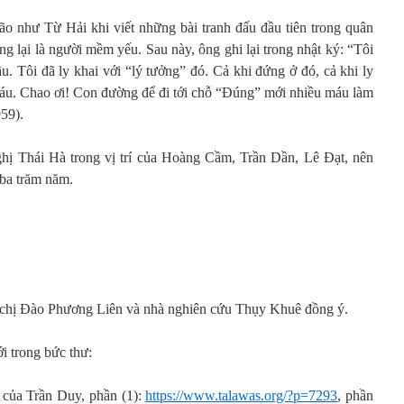
o như Từ Hải khi viết những bài tranh đấu đầu tiên trong quân
ng lại là người mềm yếu. Sau này, ông ghi lại trong nhật ký: “Tôi
 Tôi đã ly khai với “lý tưởng” đó. Cả khi đứng ở đó, cả khi ly
 máu. Chao ơi! Con đường để đi tới chỗ “Đúng” mới nhiều máu làm
59).
hị Thái Hà trong vị trí của Hoàng Cầm, Trần Dần, Lê Đạt, nên
 ba trăm năm.
c chị Đào Phương Liên và nhà nghiên cứu Thụy Khuê đồng ý.
i trong bức thư:
của Trần Duy, phần (1):
https://www.talawas.org/?p=7293
, phần