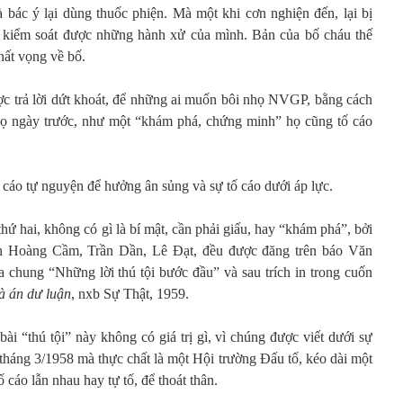
 bác ý lại dùng thuốc phiện. Mà một khi cơn nghiện đến, lại bị
ng kiểm soát được những hành xử của mình. Bản của bố cháu thế
hất vọng về bố.
ược trả lời dứt khoát, để những ai muốn bôi nhọ NVGP, bằng cách
 họ ngày trước, như một “khám phá, chứng minh” họ cũng tố cáo
ố cáo tự nguyện để hưởng ân sủng và sự tố cáo dưới áp lực.
thứ hai, không có gì là bí mật, cần phải giấu, hay “khám phá”, bởi
ính Hoàng Cầm, Trần Dần, Lê Đạt, đều được đăng trên báo Văn
a chung “Những lời thú tội bước đầu” và sau trích in trong cuốn
à án dư luận
, nxb Sự Thật, 1959.
ài “thú tội” này không có giá trị gì, vì chúng được viết dưới sự
 tháng 3/1958 mà thực chất là một Hội trường Đấu tố, kéo dài một
 cáo lẫn nhau hay tự tố, để thoát thân.