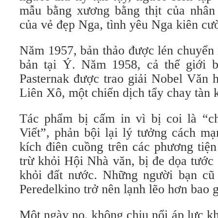
mẫu bằng xương bằng thịt của nhân 
của vẻ đẹp Nga, tình yêu Nga kiên cư
Năm 1957, bản thảo được lén chuyển 
bản tại Ý. Năm 1958, cả thế giới b
Pasternak được trao giải Nobel Văn 
Liên Xô, một chiến dịch tẩy chay tàn 
Tác phẩm bị cấm in vì bị coi là “
Viết”, phản bội lại lý tưởng cách mạ
kích điên cuồng trên các phương tiện
trừ khỏi Hội Nhà văn, bị đe dọa tước
khỏi đất nước. Những người bạn cũ
Peredelkino trở nên lạnh lẽo hơn bao g
Một ngày nọ, không chịu nổi áp lực k