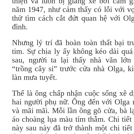
thiện và luôn bị giằng xé bởi cảm g
năm 1947, như cảm thấy có lỗi với vợ
thử tìm cách cắt đứt quan hệ với Ol
đình.
Nhưng lý trí đã hoàn toàn thất bại t
tim. Sự chia ly ấy không kéo dài qu
sau, người ta lại thấy nhà văn lớ
“trồng cây si” trước cửa nhà Olga, k
làn mưa tuyết.
Thế là ông chấp nhận cuộc sống xê dị
hai người phụ nữ. Ông đến với Olga m
và mãi mãi. Mỗi lần ông gõ cửa, bà l
áo choàng lụa màu tím thẫm. Chi tiế
này sau này đã trở thành một chi tiế