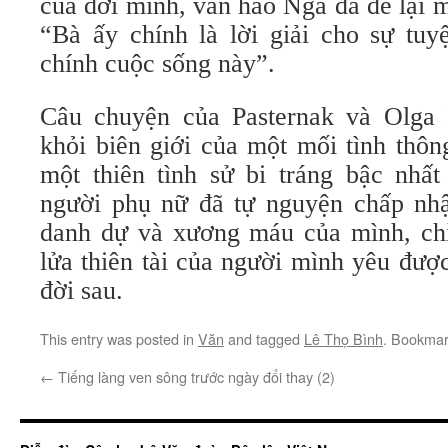
của đời mình, văn hào Nga đã để lại mộ
“Bà ấy chính là lời giải cho sự tuyệ
chính cuộc sống này”.
Câu chuyện của Pasternak và Olga 
khỏi biên giới của một mối tình thôn
một thiên tình sử bi tráng bậc nhấ
người phụ nữ đã tự nguyện chấp nhậ
danh dự và xương máu của mình, ch
lửa thiên tài của người mình yêu đư
đời sau.
This entry was posted in
Văn
and tagged
Lê Thọ Bình
. Bookmar
←
Tiếng làng ven sông trước ngày đổi thay (2)