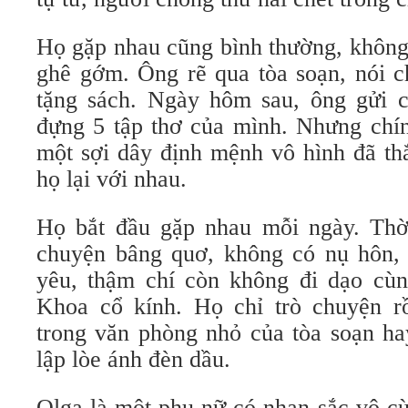
Họ gặp nhau cũng bình thường, không 
ghê gớm. Ông rẽ qua tòa soạn, nói c
tặng sách. Ngày hôm sau, ông gửi 
đựng 5 tập thơ của mình. Nhưng chín
một sợi dây định mệnh vô hình đã thắ
họ lại với nhau.
Họ bắt đầu gặp nhau mỗi ngày. Thời
chuyện bâng quơ, không có nụ hôn, 
yêu, thậm chí còn không đi dạo cù
Khoa cổ kính. Họ chỉ trò chuyện r
trong văn phòng nhỏ của tòa soạn ha
lập lòe ánh đèn dầu.
Olga là một phụ nữ có nhan sắc vô cù