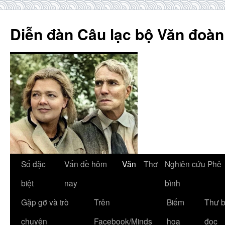
Skip
to
Diễn đàn Câu lạc bộ Văn đoàn
content
Số đặc
Vấn đề hôm
Văn
Thơ
Nghiên cứu Phê
biệt
nay
bình
Gặp gỡ và trò
Trên
Biếm
Thư 
chuyện
Facebook/Minds
họa
đọc