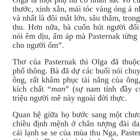
thước, xinh xắn, mái tóc vàng óng ả 
và nhất là đôi mắt lớn, sâu thẳm, tro
thu. Hơn nữa, bà cuốn hút người đối
nói êm dịu, ấm áp mà Pasternak từng
cho người ốm”.
Thơ của Pasternak thì Olga đã thuộc
phổ thông. Bà đã dự các buổi nói chu
ông, rất khâm phục tài năng của ông
kích chất “
man
” (sự nam tính đầy c
triệu người mê này ngoài đời thực.
Quan hệ giữa họ bước sang một chư
chiều định mệnh ở chân tượng đài da
cái lạnh se se của mùa thu Nga, Past