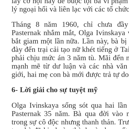
lấy cơ hội này để buộc tội bà vi phạ
lý ngoại hối và liên lạc với các tổ chứ
Tháng 8 năm 1960, chỉ chưa đầy
Pasternak nhắm mắt, Olga Ivinskaya v
bắt giam một lần nữa. Lần này, bà bị
đày đến trại cải tạo nữ khét tiếng ở T
phải chịu mức án 3 năm tù. Mãi đến 
mạnh mẽ từ dư luận và các nhà văn c
giới, hai mẹ con bà mới được trả tự do
6- Lời giải cho sự tuyệt mỹ
Olga Ivinskaya sống sót qua hai lần
Pasternak 35 năm. Bà qua đời vào 
trong sự cô độc nhưng thanh thản. Tr