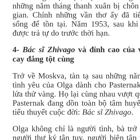
những năm tháng thanh xuân bị chôn 
gian. Chính những vần thơ ấy đã t
sống để tồn tại. Năm 1953, sau khi 
được trả tự do trước thời hạn.
4-
Bác sĩ Zhivago
và đỉnh cao của v
cay đắng tột cùng
Trở về Moskva, tàn tạ sau những nă
tình yêu của Olga dành cho Pasterna
lửa thử vàng. Họ lại cùng nhau vượt 
Pasternak đang dồn toàn bộ tâm huyế
tiểu thuyết cuộc đời:
Bác sĩ Zhivago
.
Olga không chỉ là người tình, bà trở
người thư ký tận tụy, người biên tập