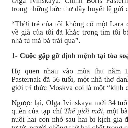
Olga Ivinskaya. Chính Boris Paster
trong những bức thư đầy huyết lệ gửi 
“Thời trẻ của tôi không có một Lara
về già của tôi đã khắc trong tim tôi
nhà tù mà bà trải qua”.
1- Cuộc gặp gỡ định mệnh tại tòa s
Họ quen nhau vào mùa thu năm 1
Pasternak đã 56 tuổi, một nhà thơ dan
giới trí thức Moskva coi là một “kinh 
Ngược lại, Olga Ivinskaya mới 34 tuổi
quèn của tạp chí
Thế giới mới
, một bà
nuôi hai con nhỏ sau hai bi kịch gia
tự tử, người chồng thứ hai chết trong c