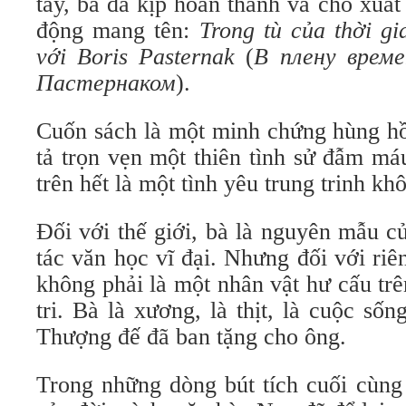
tay, bà đã kịp hoàn thành và cho xuấ
động mang tên:
Trong tù của thời g
với Boris Pasternak
(
В плену време
Пастернаком
).
Cuốn sách là một minh chứng hùng hồ
tả trọn vẹn một thiên tình sử đẫm m
trên hết là một tình yêu trung trinh kh
Đối với thế giới, bà là nguyên mẫu c
tác văn học vĩ đại. Nhưng đối với riê
không phải là một nhân vật hư cấu tr
tri. Bà là xương, là thịt, là cuộc s
Thượng đế đã ban tặng cho ông.
Trong những dòng bút tích cuối cùng