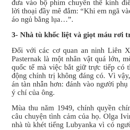
đưa vào bộ phim chuyển thể kinh đ
lời thoại đầy mê đắm: “Khi em ngã và
áo ngủ bằng lụa…”.
3- Nhà tù khốc liệt và giọt máu rơi 
Đối với các cơ quan an ninh Liên Xô
Pasternak là một nhân vật quá lớn, m
quốc tế mà việc bắt giữ trực tiếp có
động chính trị không đáng có. Vì vậ
án tàn nhẫn hơn: đánh vào người phụ
ý chí của ông.
Mùa thu năm 1949, chính quyền chín
câu chuyện tình cảm của họ. Olga Ivi
nhà tù khét tiếng Lubyanka vì có ngư