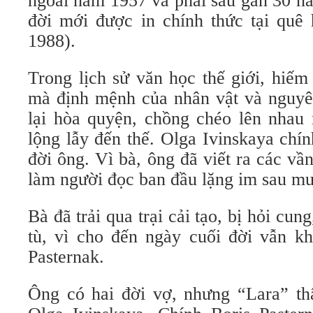
ngoài năm 1957 và phải sau gần 30 n
đời mới được in chính thức tại qu
1988).
Trong lịch sử văn học thế giới, hiế
mà định mệnh của nhân vật và nguyê
lại hòa quyện, chồng chéo lên nhau
lộng lẫy đến thế. Olga Ivinskaya chín
đời ông. Vì bà, ông đã viết ra các vầ
làm người đọc ban đầu lặng im sau mu
Bà đã trải qua trại cải tạo, bị hỏi cung
tù, vì cho đến ngày cuối đời vẫn kh
Pasternak.
Ông có hai đời vợ, nhưng “Lara” thậ