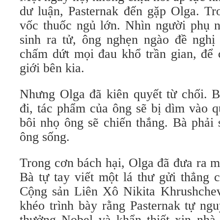
dư luận, Pasternak đến gặp Olga. Tr
vốc thuốc ngủ lớn. Nhìn người phụ 
sinh ra tử, ông nghẹn ngào đề nghị
chấm dứt mọi đau khổ trần gian, để 
giới bên kia.
Nhưng Olga đã kiên quyết từ chối. B
đi, tác phẩm của ông sẽ bị dìm vào 
bôi nhọ ông sẽ chiến thắng. Bà phải 
ông sống.
Trong cơn bách hại, Olga đã đưa ra m
Bà tự tay viết một lá thư gửi thẳng
Cộng sản Liên Xô Nikita Khrushchev
khéo trình bày rằng Pasternak tự ngu
thưởng Nobel và khẩn thiết xin nhà 