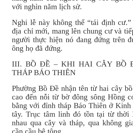
với nghìn năm lịch sử.
Nghi lễ này không thể “tái định cư.
địa chỉ mới, mang lên chung cư và tiế
người thực hiện nó đang đứng trên 
ông họ đã đứng.
III. BỒ ĐỀ – KHI HAI CÂY BỒ
THÁP BÁO THIÊN
Phường Bồ Đề nhận tên từ hai cây bồ
cao đến nỗi từ bờ đông sông Hồng có
bằng với đỉnh tháp Báo Thiên ở Kinh
tây. Trục tâm linh đó tồn tại từ thờ
nhau qua cây và tháp, qua không gia
cần cầu bê tông.