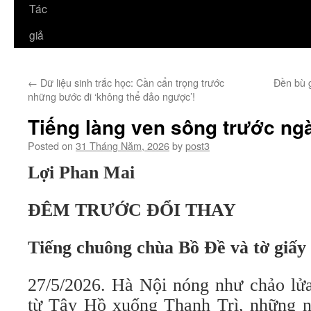
Tác
giả
←
Dữ liệu sinh trắc học: Cần cẩn trọng trước
Đền bù 
những bước đi ‘không thể đảo ngược’!
Tiếng làng ven sông trước ngà
Posted on
31 Tháng Năm, 2026
by
post3
Lợi Phan Mai
ĐÊM TRƯỚC ĐỔI THAY
Tiếng chuông chùa Bồ Đề và tờ giấy
27/5/2026. Hà Nội nóng như chảo lử
từ Tây Hồ xuống Thanh Trì, những ng