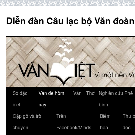
Skip
to
Diễn đàn Câu lạc bộ Văn đoàn
content
Số đặc
Vấn đề hôm
Văn
Thơ
Nghiên cứu Phê
biệt
nay
bình
Gặp gỡ và trò
Trên
Biếm
Thư 
chuyện
Facebook/Minds
họa
đọc