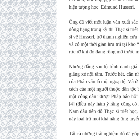
hiện tượng học, Edmund Husserl.
Ông đã viết một luận văn xuất sắc
đồng hạng trong kỳ thi Thạc sĩ triế
sĩ về Husserl, trở thành nghiên c
và có một thời gian lưu trú tại kho
rực rỡ khi đó đang rộng mở trước m
Nhưng đằng sau lộ trình danh giá 
giằng xé nội tâm. Trước hết, cần 
của Pháp vẫn là một ngoại lệ. Và ở
cách của một người thuộc dân tộc b
một công dân “được Pháp bảo hộ” (
[4] (điều này hàm ý rằng cũng có 
Nam đầu tiên đỗ Thạc sĩ triết học
này loại trừ mọi khả năng ứng tuyển
Tất cả những trải nghiệm đó đã góp