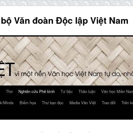
 bộ Văn đoàn Độc lập Việt Nam
Thơ
Nghiên cứu Phê bình
Tư liệu
Thảo luận
Văn học Miền Nam
k/Minds
Biếm họa
Thư bạn đọc
Media Văn Việt
Trao đổi
Trên k