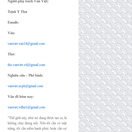
Người phụ trách Văn Việt:
Trịnh Y Thư
Emails:
Văn:
vanviet.van14@gmail.com
Thơ:
tho.vanviet.vd@gmail.com
Nghiên cứu – Phê bình:
vanviet.ncpb@gmail.com
Vấn đề hôm nay:
vanviet.vdhn1@gmail.com
“Thế giới này, như nó đang được tạo ra, là
không chịu đựng nổi. Nên tôi cần có mặt
trăng, tôi cần niềm hạnh phúc hoặc cần sự