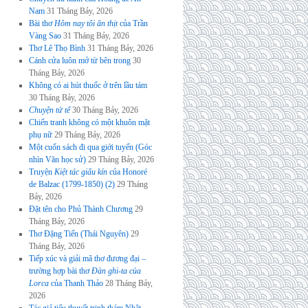
Nam
31 Tháng Bảy, 2026
Bài thơ
Hôm nay tôi ăn thịt
của Trần
Vàng Sao
31 Tháng Bảy, 2026
Thơ Lê Thọ Bình
31 Tháng Bảy, 2026
Cánh cửa luôn mở từ bên trong
30
Tháng Bảy, 2026
Không có ai hút thuốc ở trên lầu tám
30 Tháng Bảy, 2026
Chuyện tử tế
30 Tháng Bảy, 2026
Chiến tranh không có một khuôn mặt
phụ nữ
29 Tháng Bảy, 2026
Một cuốn sách đi qua giới tuyến (Góc
nhìn Văn học sử)
29 Tháng Bảy, 2026
Truyện
Kiệt tác giấu kín
của Honoré
de Balzac (1799-1850) (2)
29 Tháng
Bảy, 2026
Đặt tên cho Phủ Thành Chương
29
Tháng Bảy, 2026
Thơ Đặng Tiến (Thái Nguyên)
29
Tháng Bảy, 2026
Tiếp xúc và giải mã thơ đương đại –
trường hợp bài thơ
Đàn ghi-ta của
Lorca
của Thanh Thảo
28 Tháng Bảy,
2026