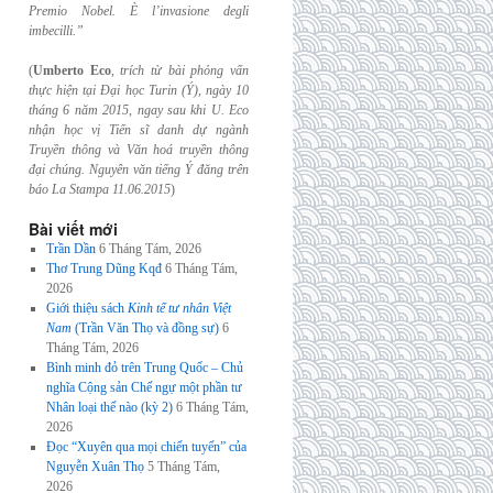
Premio Nobel. È l’invasione
degli
imbecilli.”
(
Umberto Eco
,
trích từ bài phỏng vấn
thực hiện tại Đại học Turin (Ý), ngày 10
tháng 6
năm 2015, ngay sau khi U. Eco
nhận học vị Tiến sĩ danh dự ngành
Truyền thông và
Văn hoá truyền thông
đại chúng. Nguyên văn tiếng Ý đăng trên
báo La Stampa
11.06.2015
)
Bài viết mới
Trần Dần
6 Tháng Tám, 2026
Thơ Trung Dũng Kqđ
6 Tháng Tám,
2026
Giới thiệu sách
Kinh tế tư nhân Việt
Nam
(Trần Văn Thọ và đồng sự)
6
Tháng Tám, 2026
Bình minh đỏ trên Trung Quốc – Chủ
nghĩa Cộng sản Chế ngự một phần tư
Nhân loại thế nào (kỳ 2)
6 Tháng Tám,
2026
Đọc “Xuyên qua mọi chiến tuyến” của
Nguyễn Xuân Thọ
5 Tháng Tám,
2026