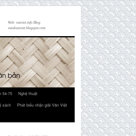
Web: vanviet.info Blog:
vandoanviet.blogspot.com
 54-75
Nghệ thuật
ệ sách
Phát biểu nhận giải Văn Việt