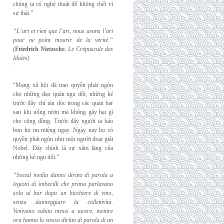
chúng ta có nghệ thuật để không chết vì
sự thật.”
“L’art et rien que l’art, nous avons l’art
pour ne point mourir de la vérité.”
(
Friedrich
Nietzsche
,
Le Crépuscule des
Idoles
)
.
“Mạng xã hội đã trao quyền phát ngôn
cho những đạo quân ngu dốt, những kẻ
trước đây chỉ tán dóc trong các quán bar
sau khi uống rượu mà không gây hại gì
cho cộng đồng. Trước đây người ta bảo
bọn họ im miệng ngay. Ngày nay họ có
quyền phát ngôn như một người đoạt giải
Nobel. Đây chính là sự xâm lăng của
những kẻ ngu dốt.”
“Social media danno diritto di parola a
legioni di imbecilli che prima parlavano
solo al
bar dopo un bicchiere di vino,
senza danneggiare la collettività.
Venivano subito messi a
tacere, mentre
ora hanno lo stesso diritto di parola di un