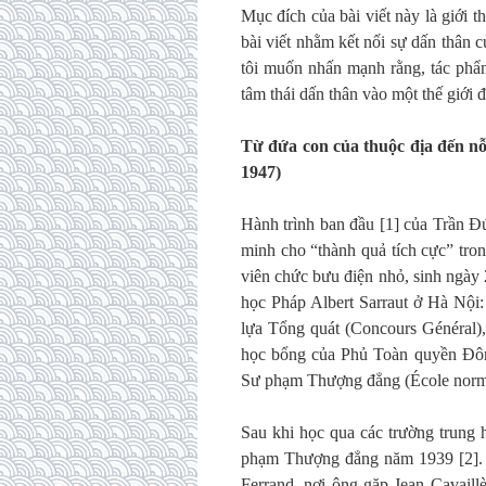
Mục đích của bài viết này là giới 
bài viết nhằm kết nối sự dấn thân 
tôi muốn nhấn mạnh rằng, tác phẩm
tâm thái dấn thân vào một thế giới
Từ đứa con của thuộc địa đến nỗ
1947)
Hành trình ban đầu [1] của Trần Đ
minh cho “thành quả tích cực” tro
viên chức bưu điện nhỏ, sinh ngày 
học Pháp Albert Sarraut ở Hà Nội: 
lựa Tổng quát (Concours Général)
học bổng của Phủ Toàn quyền Đôn
Sư phạm Thượng đẳng (École norma
Sau khi học qua các trường trung 
phạm Thượng đẳng năm 1939 [2]. 
Ferrand, nơi ông gặp Jean Cavaill