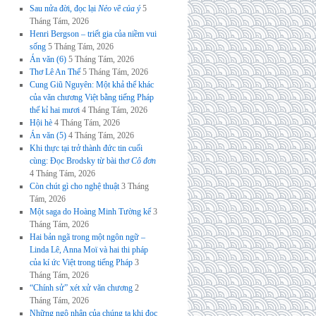
Sau nửa đời, đọc lại
Nẻo về của ý
5
Tháng Tám, 2026
Henri Bergson – triết gia của niềm vui
sống
5 Tháng Tám, 2026
Án văn (6)
5 Tháng Tám, 2026
Thơ Lê An Thế
5 Tháng Tám, 2026
Cung Giũ Nguyên: Một khả thể khác
của văn chương Việt bằng tiếng Pháp
thế kỉ hai mươi
4 Tháng Tám, 2026
Hội hè
4 Tháng Tám, 2026
Án văn (5)
4 Tháng Tám, 2026
Khi thực tại trở thành đức tin cuối
cùng: Đọc Brodsky từ bài thơ
Cô đơn
4 Tháng Tám, 2026
Còn chút gì cho nghệ thuật
3 Tháng
Tám, 2026
Một saga do Hoàng Minh Tường kể
3
Tháng Tám, 2026
Hai bản ngã trong một ngôn ngữ –
Linda Lê, Anna Moï và hai thi pháp
của kí ức Việt trong tiếng Pháp
3
Tháng Tám, 2026
“Chính sử” xét xử văn chương
2
Tháng Tám, 2026
Những ngộ nhận của chúng ta khi đọc