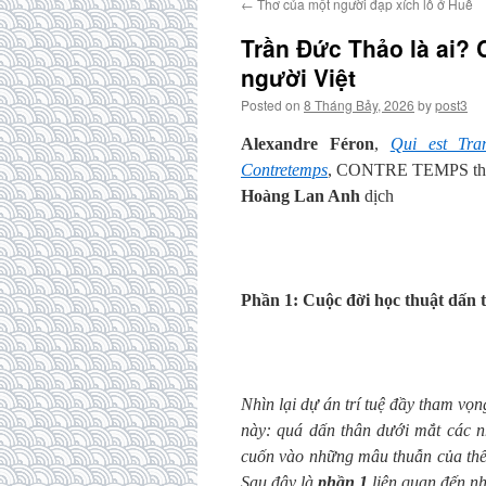
←
Thơ của một người đạp xích lô ở Huế
Trần Đức Thảo là ai? 
người Việt
Posted on
8 Tháng Bảy, 2026
by
post3
Alexandre Féron
,
Qui est Tra
Contretemps
, CONTRE TEMPS thá
Hoàng Lan Anh
dịch
Phần 1: Cuộc đời học thuật dấn 
Nhìn lại dự án trí tuệ đầy tham vọ
này: quá dấn thân dưới mắt các nh
cuốn vào những mâu thuẫn của thế
Sau đây là
phần 1
liên quan đến nh