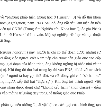
 về “phương pháp hiện tượng học ở Husserl” [3] và đỗ thủ khoa
t học (Agrégation) năm 1943. Sau đó, ông bắt đầu làm luận án tiến
ứu viên tại CNRS (Trung tâm Nghiên cứu Khoa học Quốc gia Pháp)
 “Lưu trữ Husserl” ở Louvain. Một sự nghiệp triết học và học thuật
ắt ông.
(
cursus honorum
) này, người ta chỉ có thể đoán được những sự
nhớ rằng việc người Việt Nam tiếp cận được nền giáo dục cao cấp
 mọi giai đoạn của hành trình, ông không ngừng bị nhắc nhở về tư
ị trị. Khi ông đỗ thứ hai trong kỳ thi vào ENS, đó là với tư cách
như người ta hay gọi thời đó), và với dòng ghi chú “số hai bis”
một người xếp thứ hai “thực sự”). Khi ông trở thành người Việt
, ông nhận được dòng chữ “không xếp hạng” (non classé) – điều
 vào một vị trí giảng dạy trong hệ thống giáo dục Pháp.
 phần tạo nên những “quái vật” (theo cách gọi của chính ông) tạo