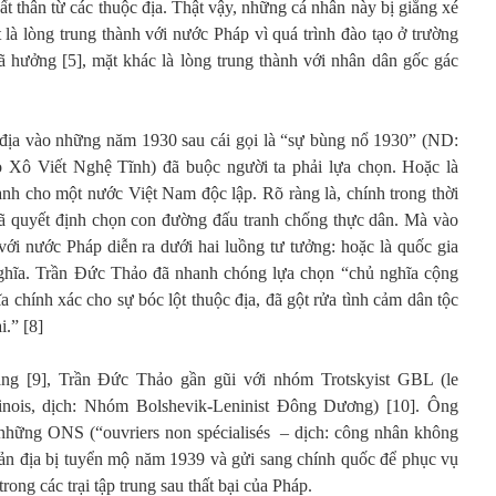
uất thân từ các thuộc địa. Thật vậy, những cá nhân này bị giằng xé
 là lòng trung thành với nước Pháp vì quá trình đào tạo ở trường
 hưởng [5], mặt khác là lòng trung thành với nhân dân gốc gác
 địa vào những năm 1930 sau cái gọi là “sự bùng nổ 1930” (ND:
 Xô Viết Nghệ Tĩnh) đã buộc người ta phải lựa chọn. Hoặc là
anh cho một nước Việt Nam độc lập. Rõ ràng là, chính trong thời
đã quyết định chọn con đường đấu tranh chống thực dân. Mà vào
ới nước Pháp diễn ra dưới hai luồng tư tưởng: hoặc là quốc gia
nghĩa. Trần Đức Thảo đã nhanh chóng lựa chọn “chủ nghĩa cộng
a chính xác cho sự bóc lột thuộc địa, đã gột rửa tình cảm dân tộc
i.” [8]
ng [9], Trần Đức Thảo gần gũi với nhóm Trotskyist GBL (le
hinois, dịch: Nhóm Bolshevik-Leninist Đông Dương) [10]. Ông
 những ONS (“ouvriers non spécialisés – dịch: công nhân không
ản địa bị tuyển mộ năm 1939 và gửi sang chính quốc để phục vụ
 trong các trại tập trung sau thất bại của Pháp.