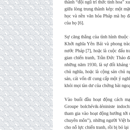
thành “đội ngũ trí thức tinh hoa” x
giữa lòng trung thành kép: một mặt
học và nền văn hóa Pháp mà họ đã
của họ [6].
Sự căng thẳng của tình hình thuộc
Khởi nghĩa Yên Bái và phong trào
nước Pháp [7], hoặc là cuộc đấu tr
gian chiến tranh, Trần Đức Thảo 
những năm 1930, là sự đối kháng v
chủ nghĩa, hoặc là cộng sản chủ 
sản, cái vốn dĩ cung cấp một ý nghĩ
khỏi mọi tàn dư của chứng bài ngoạ
Vào buổi đầu hoạt động cách mạ
Groupe bolchévik-léniniste indoc
tham gia vào hoạt động hướng tới
chuyên môn”), những người Việt b
cho nỗ lực chiến tranh, rồi bị bỏ lại