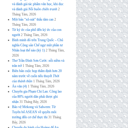
và đánh giá tác phẩm văn học, khi đọc
và đánh giá
Nỗi buồn chiến tranh
2
Tháng Tám, 2026
Một bản “xô-nát” thấu tâm can
2
Tháng Tám, 2026
Từ ký ức của phố đến ký ức của con
người
2 Tháng Tám, 2026
Bình minh đỏ trên Trung Quốc – Chủ
nghĩa Cộng sản Chế ngự một phần tư
Nhân loại thế nào (kỳ 1)
2 Tháng Tám,
2026
Thơ Trần Đình Sơn Cước: nỗi niềm và
trăn trở
1 Tháng Tám, 2026
Biên bản cuộc họp thẩm định hơn 20
năm trước về cuốn tiểu thuyết
Thời
của thánh thần
1 Tháng Tám, 2026
Án văn (4)
1 Tháng Tám, 2026
Chuyên gia Phạm Chi Lan: Công lao
của 80% người dân phải được ghi
nhận
31 Tháng Bảy, 2026
Bảo vệ Mekong và Salween: Từ
Tuyên bố ASEAN về quyền môi
trường đến cơ chế thực thi
31 Tháng
Bảy, 2026
Chuyến du hành của Hoàng đế An