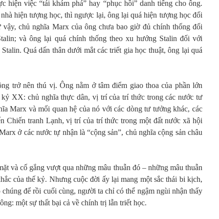
c hiện việc “tái khám phá” hay “phục hồi” danh tiếng cho ông.
nhà hiện tượng học, thì ngược lại, ông lại quá hiện tượng học đối
ư vậy, chủ nghĩa Marx của ông chưa bao giờ đủ chính thống đối
alin; và ông lại quá chính thống theo xu hướng Stalin đối với
talin. Quá dấn thân dưới mắt các triết gia học thuật, ông lại quá
ông trở nên thú vị. Ông nằm ở tâm điểm giao thoa của phần lớn
ỷ XX: chủ nghĩa thực dân, vị trí của trí thức trong các nước tư
ghĩa Marx và mối quan hệ của nó với các dòng tư tưởng khác, các
n Chiến tranh Lạnh, vị trí của trí thức trong một đất nước xã hội
 Marx ở các nước tự nhận là “cộng sản”, chủ nghĩa cộng sản châu
 mặt và cố gắng vượt qua những mâu thuẫn đó – những mâu thuẫn
khắc của thế kỷ. Nhưng cuộc đời ấy lại mang một sắc thái bi kịch,
chúng để rồi cuối cùng, người ta chỉ có thể ngậm ngùi nhận thấy
ông: một sự thất bại cả về chính trị lẫn triết học.