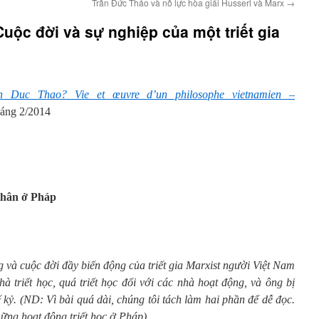
Trần Đức Thảo và nỗ lực hòa giải Husserl và Marx
→
Cuộc đời và sự nghiệp của một triết gia
n Duc Thao? Vie et œuvre d’un philosophe vietnamien –
ng 2/2014
thân ở Pháp
ng và cuộc đời đầy biến động của triết gia Marxist người Việt Nam
à triết học, quá triết học đối với các nhà hoạt động, và ông bị
 kỷ.
(ND: Vì bài quá dài, chúng tôi tách làm hai phần để dễ đọc.
ững hoạt động triết học ở Pháp).