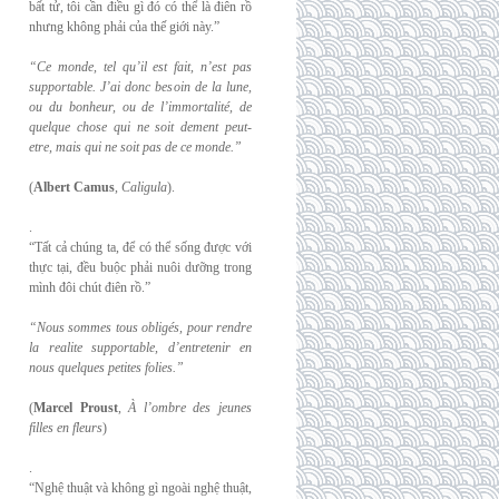
bất tử, tôi cần điều gì đó có thể là điên rồ
nhưng không phải của thế giới này.”
“Ce monde, tel qu’il est fait, n’est pas
supportable. J’ai donc besoin de la lune,
ou du
bonheur, ou de l’immortalité, de
quelque chose qui ne soit dement peut-
etre, mais qui
ne soit pas de ce monde.”
(
Albert Camus
,
Caligula
).
.
“Tất cả chúng ta, để có thể sống được với
thực tại, đều buộc phải nuôi dưỡng trong
mình đôi chút điên rồ.”
“Nous sommes tous obligés, pour rendre
la realite supportable, d’entretenir en
nous
quelques petites folies.”
(
Marcel Proust
,
À l’ombre des jeunes
filles en fleurs
)
.
“Nghệ thuật và không gì ngoài nghệ thuật,