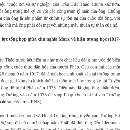
thiệu “cuộc đời và sự nghiệp” của Trần Đức Thảo. Chính xác hơn,
của ông trong thế kỷ 20 với các công trình lý luận của ông. Chúng
 của ông là sản phẩm từ chính sự tồn tại của cuộc đời ông, với
 đặc thù mà ông phải đối mặt với những mâu thuẫn tự thân của nó.
 lực tổng hợp giữa chủ nghĩa Marx và hiện tượng học (1917-
ức Thảo trước hết hiện ra như một chất liệu đáng mơ ước để biện
ng công cuộc thực dân hóa của người Pháp. Cậu con trai của một
26 tháng 9 năm 1917, đã là một học sinh xuất sắc tại trường trung
đoạt giải khuyến khích thứ hai môn triết học trong kỳ thi Tuyển
, ông đỗ tú tài Pháp năm 1935. Điều này đã giúp ông nhận được
g Dương vào năm 1936 để sang Pháp chuẩn bị thi vào Trường
le supérieure – ENS).
học Louis-le-Grand và Henri IV, ông trúng tuyển vào Trường Sư
Sự sụp đổ của nước Pháp năm 1940 đã đưa ông đến Clermont-
ès, người đã giúp ông khám phá ra tác phẩm của người sáng lập