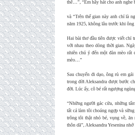
thế…”, “Em hãy hát cho anh nghe 
và “Trên thế gian này anh chỉ là 
năm 1925, không lâu trước khi ông 
Hai bài thơ đầu tiên được viết chỉ
với nhau theo dòng thời gian. Ng
nhiên chú ý đến một đàn mèo rất đô
mèo…”
Sau chuyến đi dạo, ông rủ em gái đ
trong đời Aleksandra được bước ch
đời. Lúc ấy, cô bé rất ngượng ngùn
“Những người gác cửa, những tấm 
tất cả làm tôi choáng ngợp và sững
trông tôi thật nhỏ bé, vụng về, 
thôn dã”, Aleksandra Yesenina nhớ l