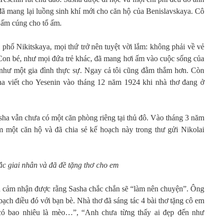
é đã mang lại luồng sinh khí mới cho căn hộ của Benislavskaya. Cô
ự ấm cúng cho tổ ấm.
n phố Nikitskaya, mọi thứ trở nên tuyệt vời lắm: không phải về vẻ
 Con bé, như mọi đứa trẻ khác, đã mang hơi ấm vào cuộc sống của
 như một gia đình thực sự. Ngay cả tôi cũng đằm thắm hơn. Còn
ina viết cho Yesenin vào tháng 12 năm 1924 khi nhà thơ đang ở
Sasha vẫn chưa có một căn phòng riêng tại thủ đô. Vào tháng 3 năm
 một căn hộ và đã chia sẻ kế hoạch này trong thư gửi Nikolai
sắc giai nhân và đã đề tặng thơ cho em
n cảm nhận được rằng Sasha chắc chắn sẽ “làm nên chuyện”. Ông
bạch điều đó với bạn bè. Nhà thơ đã sáng tác 4 bài thơ tặng cô em
 có bao nhiêu là mèo…”, “Anh chưa từng thấy ai đẹp đến như