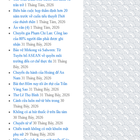
trăn trở
1 Tháng Tám, 2026
Biên bản cuộc họp thẩm định hơn 20
năm trước về cuốn tiểu thuyết
Thời
của thánh thần
1 Tháng Tám, 2026
Án văn (4)
1 Tháng Tám, 2026
Chuyên gia Phạm Chi Lan: Công lao
của 80% người dân phải được ghi
nhận
31 Tháng Bảy, 2026
Bảo vệ Mekong và Salween: Từ
Tuyên bố ASEAN về quyền môi
trường đến cơ chế thực thi
31 Tháng
Bảy, 2026
Chuyến du hành của Hoàng đế An
Nam
31 Tháng Bảy, 2026
Bài thơ
Hôm nay tôi ăn thịt
của Trần
Vàng Sao
31 Tháng Bảy, 2026
Thơ Lê Thọ Bình
31 Tháng Bảy, 2026
Cánh cửa luôn mở từ bên trong
30
Tháng Bảy, 2026
Không có ai hút thuốc ở trên lầu tám
30 Tháng Bảy, 2026
Chuyện tử tế
30 Tháng Bảy, 2026
Chiến tranh không có một khuôn mặt
phụ nữ
29 Tháng Bảy, 2026