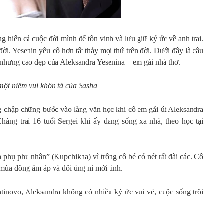
g hiến cả cuộc đời mình để tôn vinh và lưu giữ ký ức về anh trai.
đời. Yesenin yêu cô hơn tất thảy mọi thứ trên đời. Dưới đây là câu
 nhưng cao đẹp của Aleksandra Yesenina – em gái nhà thơ.
 một niềm vui khôn tả của Sasha
ng chập chững bước vào làng văn học khi cô em gái út Aleksandra
àng trai 16 tuổi Sergei khi ấy đang sống xa nhà, theo học tại
phụ phu nhân” (Kupchikha) vì trông cô bé có nét rất đài các. Cô
 mùa đông ấm áp và đôi ủng nỉ mới tinh.
ntinovo, Aleksandra không có nhiều ký ức vui vẻ, cuộc sống trôi