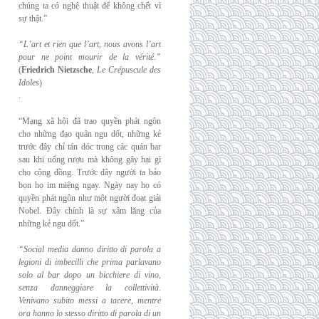
chúng ta có nghệ thuật để không chết vì
sự thật.”
“L’art et rien que l’art, nous avons l’art
pour ne point mourir de la vérité.”
(
Friedrich
Nietzsche
,
Le Crépuscule des
Idoles
)
.
“Mạng xã hội đã trao quyền phát ngôn
cho những đạo quân ngu dốt, những kẻ
trước đây chỉ tán dóc trong các quán bar
sau khi uống rượu mà không gây hại gì
cho cộng đồng. Trước đây người ta bảo
bọn họ im miệng ngay. Ngày nay họ có
quyền phát ngôn như một người đoạt giải
Nobel. Đây chính là sự xâm lăng của
những kẻ ngu dốt.”
“Social media danno diritto di parola a
legioni di imbecilli che prima parlavano
solo al
bar dopo un bicchiere di vino,
senza danneggiare la collettività.
Venivano subito messi a
tacere, mentre
ora hanno lo stesso diritto di parola di un