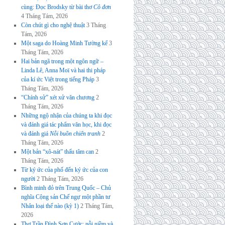
cùng: Đọc Brodsky từ bài thơ
Cô đơn
4 Tháng Tám, 2026
Còn chút gì cho nghệ thuật
3 Tháng
Tám, 2026
Một saga do Hoàng Minh Tường kể
3
Tháng Tám, 2026
Hai bản ngã trong một ngôn ngữ –
Linda Lê, Anna Moï và hai thi pháp
của kí ức Việt trong tiếng Pháp
3
Tháng Tám, 2026
“Chính sử” xét xử văn chương
2
Tháng Tám, 2026
Những ngộ nhận của chúng ta khi đọc
và đánh giá tác phẩm văn học, khi đọc
và đánh giá
Nỗi buồn chiến tranh
2
Tháng Tám, 2026
Một bản “xô-nát” thấu tâm can
2
Tháng Tám, 2026
Từ ký ức của phố đến ký ức của con
người
2 Tháng Tám, 2026
Bình minh đỏ trên Trung Quốc – Chủ
nghĩa Cộng sản Chế ngự một phần tư
Nhân loại thế nào (kỳ 1)
2 Tháng Tám,
2026
Thơ Trần Đình Sơn Cước: nỗi niềm và