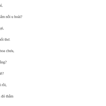
ỉ,
ấm nỗi u hoài?
ại,
ổi thơ.
 hoa chưa,
rắng?
lẽ?
 rồi,
m đỏ thẫm