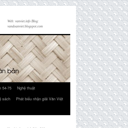
Web: vanviet.info Blog:
vandoanviet.blogspot.com
 54-75
Nghệ thuật
ệ sách
Phát biểu nhận giải Văn Việt