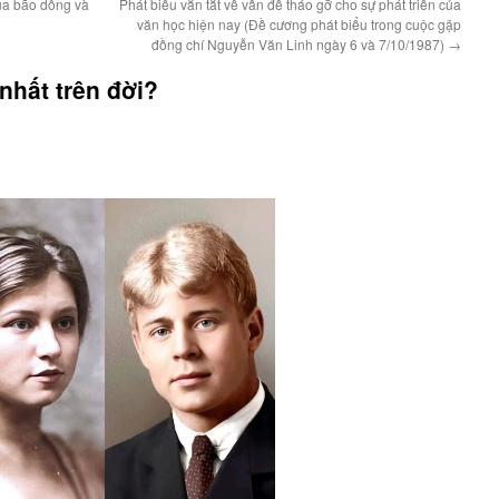
ua bão dông và
Phát biểu vắn tắt về vấn đề tháo gỡ cho sự phát triển của
văn học hiện nay (Đề cương phát biểu trong cuộc gặp
đồng chí Nguyễn Văn Linh ngày 6 và 7/10/1987)
→
nhất trên đời?