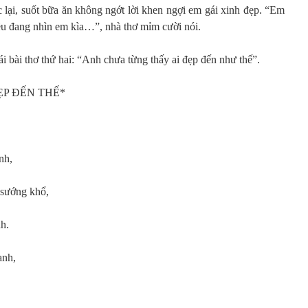
 lại, suốt bữa ăn không ngớt lời khen ngợi em gái xinh đẹp. “Em
ều đang nhìn em kìa…”, nhà thơ mỉm cười nói.
i bài thơ thứ hai: “Anh chưa từng thấy ai đẹp đến như thế”.
ẸP ĐẾN THẾ*
nh,
 sướng khổ,
h.
anh,