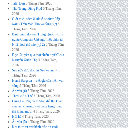
Trần Dần
6 Tháng Tám, 2026
Thơ Trung Dũng Kqđ
6 Tháng Tám,
2026
Giới thiệu sách
Kinh tế tư nhân Việt
Nam
(Trần Văn Thọ và đồng sự)
6
Tháng Tám, 2026
Bình minh đỏ trên Trung Quốc – Chủ
nghĩa Cộng sản Chế ngự một phần tư
Nhân loại thế nào (kỳ 2)
6 Tháng Tám,
2026
Đọc “Xuyên qua mọi chiến tuyến” của
Nguyễn Xuân Thọ
5 Tháng Tám,
2026
Sau nửa đời, đọc lại
Nẻo về của ý
5
Tháng Tám, 2026
Henri Bergson – triết gia của niềm vui
sống
5 Tháng Tám, 2026
Án văn (6)
5 Tháng Tám, 2026
Thơ Lê An Thế
5 Tháng Tám, 2026
Cung Giũ Nguyên: Một khả thể khác
của văn chương Việt bằng tiếng Pháp
thế kỉ hai mươi
4 Tháng Tám, 2026
Hội hè
4 Tháng Tám, 2026
Án văn (5)
4 Tháng Tám, 2026
Khi thực tại trở thành đức tin cuối