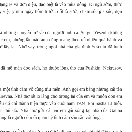
lặng lẽ và đơn điệu, đặc biệt là vào mùa đông. Đi ngủ sớm, thức
 việc y như ngày hôm trước: đốt lò sưởi, chăm sóc gia súc, dọn
là những chuyến trở về của người anh cả. Sergei Yesenin không
c em, nhưng lần nào anh cũng mang theo rất nhiều quà bánh và
lấy lại. Nhờ vậy, trong ngôi nhà của gia đình Yesenin đã hình
 đã mê mẩn đọc sách, họ thuộc lòng thơ của Pushkin, Nekrasov,
a một tình cảm vô cùng trìu mến. Anh gọi em bằng những cái tên
urevna. Nhà thơ rất lo lắng cho tương lai của em và muốn đón em
u đó chỉ thành hiện thực vào cuối năm 1924, khi Sasha 13 tuổi.
n thủ đô. Nhà thơ gửi cả hai em gái sống tại nhà của Galina
ũng là người có mối quan hệ tình cảm sâu sắc với ông.
Yesenin rất chu đáo. Sasha được đi học và mọi chi phí đều do anh