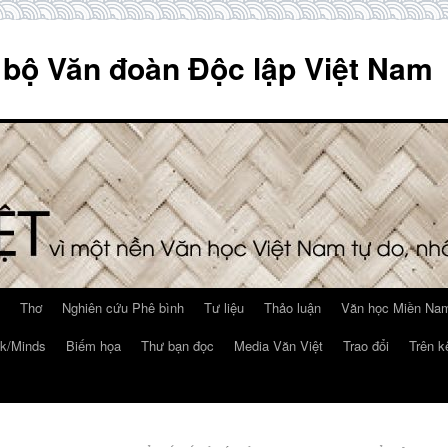
 bộ Văn đoàn Độc lập Việt Nam
Thơ
Nghiên cứu Phê bình
Tư liệu
Thảo luận
Văn học Miền Nam
k/Minds
Biếm họa
Thư bạn đọc
Media Văn Việt
Trao đổi
Trên k