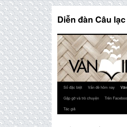
Skip
to
Diễn đàn Câu lạc
content
Số đặc biệt
Vấn đề hôm nay
Văn
Gặp gỡ và trò chuyện
Trên Faceboo
Tác giả