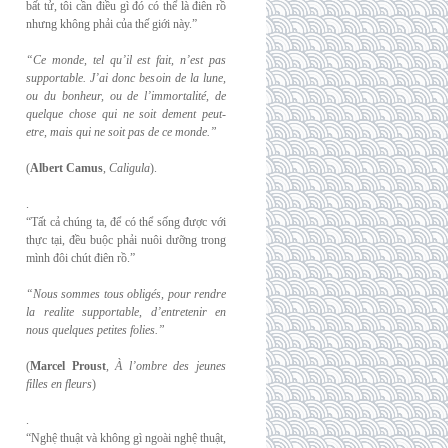
bất tử, tôi cần điều gì đó có thể là điên rồ
nhưng không phải của thế giới này.”
“Ce monde, tel qu’il est fait, n’est pas
supportable. J’ai donc besoin de la lune,
ou du
bonheur, ou de l’immortalité, de
quelque chose qui ne soit dement peut-
etre, mais qui
ne soit pas de ce monde.”
(
Albert Camus
,
Caligula
).
.
“Tất cả chúng ta, để có thể sống được với
thực tại, đều buộc phải nuôi dưỡng trong
mình đôi chút điên rồ.”
“Nous sommes tous obligés, pour rendre
la realite supportable, d’entretenir en
nous
quelques petites folies.”
(
Marcel Proust
,
À l’ombre des jeunes
filles en fleurs
)
.
“Nghệ thuật và không gì ngoài nghệ thuật,