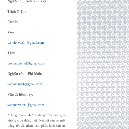
Người phụ trách Văn Việt:
Trịnh Y Thư
Emails:
Văn:
vanviet.van14@gmail.com
Thơ:
tho.vanviet.vd@gmail.com
Nghiên cứu – Phê bình:
vanviet.ncpb@gmail.com
Vấn đề hôm nay:
vanviet.vdhn1@gmail.com
“Thế giới này, như nó đang được tạo ra, là
không chịu đựng nổi. Nên tôi cần có mặt
trăng, tôi cần niềm hạnh phúc hoặc cần sự