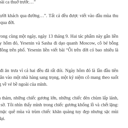
bài ca thuở trước…”
người khách qua đường…”. Tất cả đều được viết vào đầu mùa thu
qua đời.
 trong cùng một ngày, ngày 13 tháng 9. Hai tác phẩm này gắn liền
ày hôm đó, Yesenin và Sasha đi dạo quanh Moscow, cô bé bỗng
ng trên phố. Yesenin liền viết bài “Ôi trên đời có bao nhiêu là
i ăn trưa vì cả hai đều đã rất đói. Ngày hôm đó là lần đầu tiên
ân vào một nhà hàng sang trọng, một kỷ niệm cô mang theo suốt
g về vẻ bề ngoài của mình.
thảm, những chiếc gương lớn, những chiếc đèn chùm lấp lánh,
 sờ. Tôi nhìn thấy mình trong chiếc gương khổng lồ và chết lặng:
ăn mặc quê mùa và trùm chiếc khăn quàng tuy đẹp nhưng sặc mùi
ại.