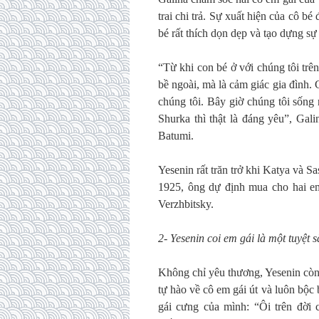
trai chi trả. Sự xuất hiện của cô b
bé rất thích dọn dẹp và tạo dựng s
“Từ khi con bé ở với chúng tôi trê
bề ngoài, mà là cảm giác gia đình.
chúng tôi. Bây giờ chúng tôi sống
Shurka thì thật là đáng yêu”, Gal
Batumi.
Yesenin rất trăn trở khi Katya và 
1925, ông dự định mua cho hai em
Verzhbitsky.
2- Yesenin coi em gái là một tuyệt 
Không chỉ yêu thương, Yesenin cò
tự hào về cô em gái út và luôn bộc 
gái cưng của mình: “Ôi trên đời