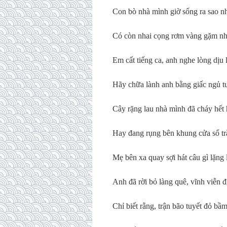
Con bò nhà mình giờ sống ra sao nh
Có còn nhai cọng rơm vàng gặm nh
Em cất tiếng ca, anh nghe lòng dịu l
Hãy chữa lành anh bằng giấc ngủ tu
Cây rặng lau nhà mình đã cháy hết
Hay đang rụng bên khung cửa sổ t
Mẹ bên xa quay sợi hát câu gì lặng 
Anh đã rời bỏ làng quê, vĩnh viễn đi
Chỉ biết rằng, trận bão tuyết đỏ bầ