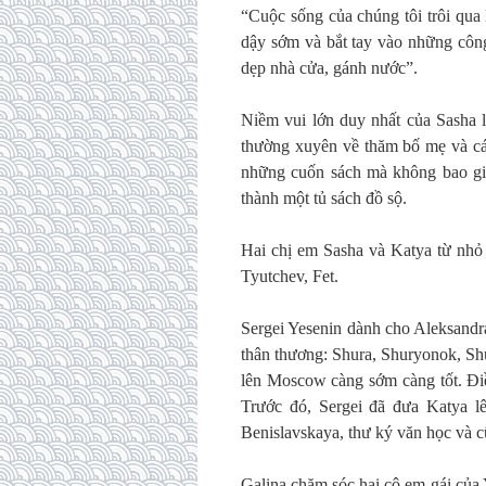
“Cuộc sống của chúng tôi trôi qua 
dậy sớm và bắt tay vào những công
dẹp nhà cửa, gánh nước”.
Niềm vui lớn duy nhất của Sasha 
thường xuyên về thăm bố mẹ và cá
những cuốn sách mà không bao giờ 
thành một tủ sách đồ sộ.
Hai chị em Sasha và Katya từ nhỏ
Tyutchev, Fet.
Sergei Yesenin dành cho Aleksandr
thân thương: Shura, Shuryonok, Sh
lên Moscow càng sớm càng tốt. Điề
Trước đó, Sergei đã đưa Katya lê
Benislavskaya, thư ký văn học và c
Galina chăm sóc hai cô em gái của 