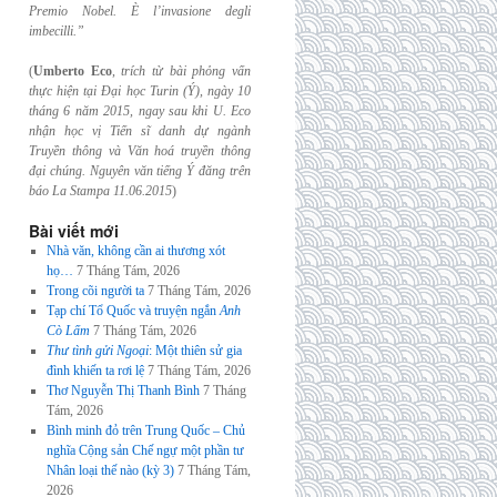
Premio Nobel. È l’invasione
degli
imbecilli.”
(
Umberto Eco
,
trích từ bài phỏng vấn
thực hiện tại Đại học Turin (Ý), ngày 10
tháng 6
năm 2015, ngay sau khi U. Eco
nhận học vị Tiến sĩ danh dự ngành
Truyền thông và
Văn hoá truyền thông
đại chúng. Nguyên văn tiếng Ý đăng trên
báo La Stampa
11.06.2015
)
Bài viết mới
Nhà văn, không cần ai thương xót
họ…
7 Tháng Tám, 2026
Trong cõi người ta
7 Tháng Tám, 2026
Tạp chí Tổ Quốc và truyện ngắn
Anh
Cò Lấm
7 Tháng Tám, 2026
Thư tình gửi Ngoại
: Một thiên sử gia
đình khiến ta rơi lệ
7 Tháng Tám, 2026
Thơ Nguyễn Thị Thanh Bình
7 Tháng
Tám, 2026
Bình minh đỏ trên Trung Quốc – Chủ
nghĩa Cộng sản Chế ngự một phần tư
Nhân loại thế nào (kỳ 3)
7 Tháng Tám,
2026