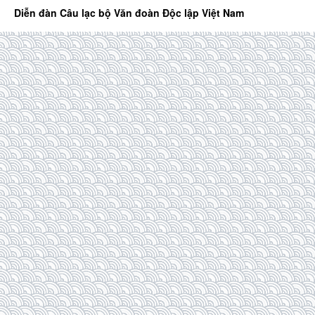
Diễn đàn Câu lạc bộ Văn đoàn Độc lập Việt Nam