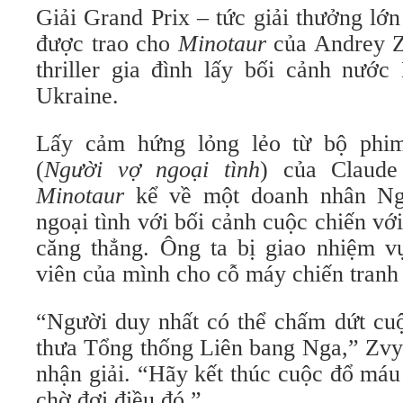
Giải Grand Prix – tức giải thưởng lớ
được trao cho
Minotaur
của Andrey Z
thriller gia đình lấy bối cảnh nước
Ukraine.
Lấy cảm hứng lỏng lẻo từ bộ ph
(
Người vợ ngoại tình
) của Claude
Minotaur
kể về một doanh nhân Ng
ngoại tình với bối cảnh cuộc chiến vớ
căng thẳng. Ông ta bị giao nhiệm 
viên của mình cho cỗ máy chiến tranh 
“Người duy nhất có thể chấm dứt cuộc
thưa Tổng thống Liên bang Nga,” Zvya
nhận giải. “Hãy kết thúc cuộc đổ máu
chờ đợi điều đó.”