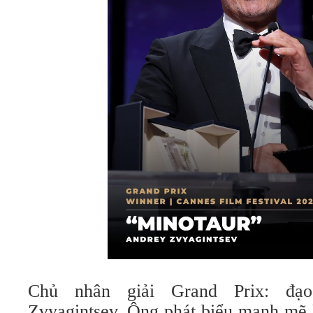
Chủ nhân giải Grand Prix: đạ
Zvyagintsev. Ông phát biểu mạnh mẽ 