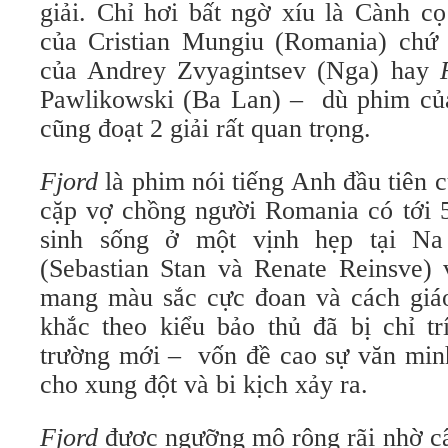
giải. Chỉ hơi bất ngờ xíu là Cành c
của Cristian Mungiu (Romania) chứ
của Andrey Zvyagintsev (Nga) hay
Pawlikowski (Ba Lan) – dù phim của 
cũng đoạt 2 giải rất quan trọng.
Fjord
là phim nói tiếng Anh đầu tiên 
cặp vợ chồng người Romania có tới 
sinh sống ở một vịnh hẹp tại N
(Sebastian Stan và Renate Reinsve) 
mang màu sắc cực đoan và cách giá
khắc theo kiểu bảo thủ đã bị chỉ tr
trường mới – vốn đề cao sự văn min
cho xung đột và bi kịch xảy ra.
Fjord
được ngưỡng mộ rộng rãi nhờ câ