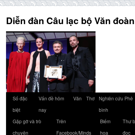
Skip
to
Diễn đàn Câu lạc bộ Văn đoàn
content
Số đặc
Vấn đề hôm
Văn
Thơ
Nghiên cứu Phê
biệt
nay
bình
Gặp gỡ và trò
Trên
Biếm
Thư 
chuyện
Facebook/Minds
họa
đọc