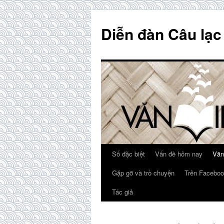
Skip
to
Diễn đàn Câu lạc
content
Số đặc biệt
Vấn đề hôm nay
Văn
Gặp gỡ và trò chuyện
Trên Faceboo
Tác giả