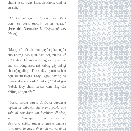
chúng ta có nghệ thuật để không chết vì
sự thật.”
“L’art et rien que l’art, nous avons l’art
pour ne point mourir de la vérité.”
(
Friedrich
Nietzsche
,
Le Crépuscule des
Idoles
)
.
“Mạng xã hội đã trao quyền phát ngôn
cho những đạo quân ngu dốt, những kẻ
trước đây chỉ tán dóc trong các quán bar
sau khi uống rượu mà không gây hại gì
cho cộng đồng. Trước đây người ta bảo
bọn họ im miệng ngay. Ngày nay họ có
quyền phát ngôn như một người đoạt giải
Nobel. Đây chính là sự xâm lăng của
những kẻ ngu dốt.”
“Social media danno diritto di parola a
legioni di imbecilli che prima parlavano
solo al
bar dopo un bicchiere di vino,
senza danneggiare la collettività.
Venivano subito messi a
tacere, mentre
ora hanno lo stesso diritto di parola di un