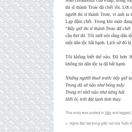
Jean Giraudoux của Pháp, trong mộ
thi sĩ thành Troie đã chết rồi. Lờ
người thi sĩ thành Troie, vì anh ta 
Lạp đâm chết. Trong khi màn đang 
“
Bây giờ thi sĩ thành Troie đã chết 
câu thơ đó. Tôi mới nói rằng dân t
một dân tộc bất hạnh. Lịch sử đó là 
Tôi không biết thế nào. Đã hơn 3
không tin dân tộc ta đã bất hạnh.
Những người thuở trước bây giờ l
Trong dã sử nào như bóng mây
Trong trí nhớ nào như tiếng hát
Hỡi ôi, trời đất lạnh tình thay.
This entry was posted in
Văn
and tagged
←
Nghe
Bài hát trong giấc mơ
của Tuấn 