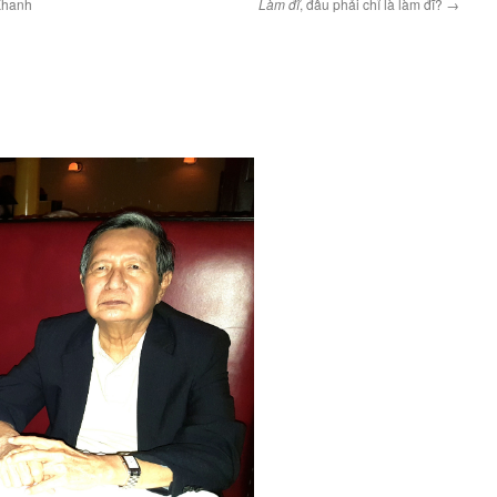
Khanh
Làm đĩ
, đâu phải chỉ là làm đĩ?
→