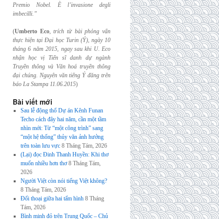
Premio Nobel. È l’invasione
degli
imbecilli.”
(
Umberto Eco
,
trích từ bài phỏng vấn
thực hiện tại Đại học Turin (Ý), ngày 10
tháng 6
năm 2015, ngay sau khi U. Eco
nhận học vị Tiến sĩ danh dự ngành
Truyền thông và
Văn hoá truyền thông
đại chúng. Nguyên văn tiếng Ý đăng trên
báo La Stampa
11.06.2015
)
Bài viết mới
Sau lễ động thổ Dự án Kênh Funan
Techo cách đây hai năm, cần một tầm
nhìn mới: Từ “một công trình” sang
“một hệ thống” thủy văn ảnh hưởng
trên toàn lưu vực
8 Tháng Tám, 2026
(Lại) đọc Đinh Thanh Huyền: Khi thơ
muốn nhiều hơn thơ
8 Tháng Tám,
2026
Người Việt còn nói tiếng Việt không?
8 Tháng Tám, 2026
Đối thoại giữa hai tấm hình
8 Tháng
Tám, 2026
Bình minh đỏ trên Trung Quốc – Chủ