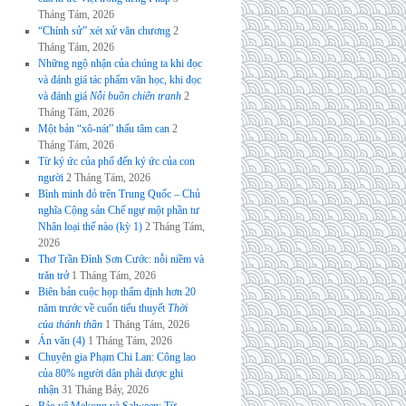
Tháng Tám, 2026
“Chính sử” xét xử văn chương
2
Tháng Tám, 2026
Những ngộ nhận của chúng ta khi đọc
và đánh giá tác phẩm văn học, khi đọc
và đánh giá
Nỗi buồn chiến tranh
2
Tháng Tám, 2026
Một bản “xô-nát” thấu tâm can
2
Tháng Tám, 2026
Từ ký ức của phố đến ký ức của con
người
2 Tháng Tám, 2026
Bình minh đỏ trên Trung Quốc – Chủ
nghĩa Cộng sản Chế ngự một phần tư
Nhân loại thế nào (kỳ 1)
2 Tháng Tám,
2026
Thơ Trần Đình Sơn Cước: nỗi niềm và
trăn trở
1 Tháng Tám, 2026
Biên bản cuộc họp thẩm định hơn 20
năm trước về cuốn tiểu thuyết
Thời
của thánh thần
1 Tháng Tám, 2026
Án văn (4)
1 Tháng Tám, 2026
Chuyên gia Phạm Chi Lan: Công lao
của 80% người dân phải được ghi
nhận
31 Tháng Bảy, 2026