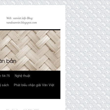
Web: vanviet.info Blog:
vandoanviet.blogspot.com
 54-75
Nghệ thuật
ệ sách
Phát biểu nhận giải Văn Việt