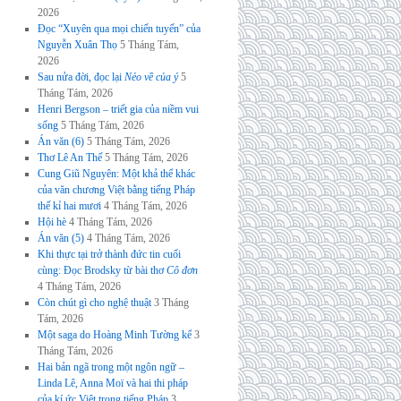
2026
Đọc “Xuyên qua mọi chiến tuyến” của
Nguyễn Xuân Thọ
5 Tháng Tám,
2026
Sau nửa đời, đọc lại
Nẻo về của ý
5
Tháng Tám, 2026
Henri Bergson – triết gia của niềm vui
sống
5 Tháng Tám, 2026
Án văn (6)
5 Tháng Tám, 2026
Thơ Lê An Thế
5 Tháng Tám, 2026
Cung Giũ Nguyên: Một khả thể khác
của văn chương Việt bằng tiếng Pháp
thế kỉ hai mươi
4 Tháng Tám, 2026
Hội hè
4 Tháng Tám, 2026
Án văn (5)
4 Tháng Tám, 2026
Khi thực tại trở thành đức tin cuối
cùng: Đọc Brodsky từ bài thơ
Cô đơn
4 Tháng Tám, 2026
Còn chút gì cho nghệ thuật
3 Tháng
Tám, 2026
Một saga do Hoàng Minh Tường kể
3
Tháng Tám, 2026
Hai bản ngã trong một ngôn ngữ –
Linda Lê, Anna Moï và hai thi pháp
của kí ức Việt trong tiếng Pháp
3