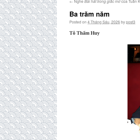
←
Nghe
Bài hát trong giấc mơ
của Tuấn 
Ba trăm năm
Posted on
4 Tháng Sáu, 2026
by
post3
Tô Thẩm Huy