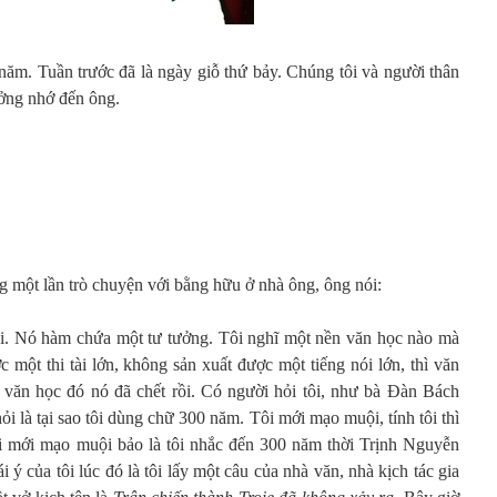
năm. Tuần trước đã là ngày giỗ thứ bảy. Chúng tôi và người thân
ưởng nhớ đến ông.
 một lần trò chuyện với bằng hữu ở nhà ông, ông nói:
tôi. Nó hàm chứa một tư tưởng. Tôi nghĩ một nền văn học nào mà
một thi tài lớn, không sản xuất được một tiếng nói lớn, thì văn
ái văn học đó nó đã chết rồi. Có người hỏi tôi, như bà Đàn Bách
ỏi là tại sao tôi dùng chữ 300 năm. Tôi mới mạo muội, tính tôi thì
tôi mới mạo muội bảo là tôi nhắc đến 300 năm thời Trịnh Nguyễn
i ý của tôi lúc đó là tôi lấy một câu của nhà văn, nhà kịch tác gia