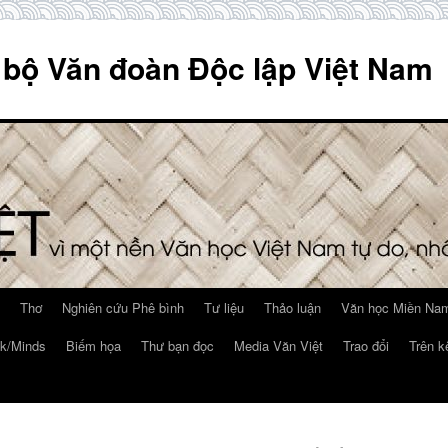
 bộ Văn đoàn Độc lập Việt Nam
Thơ
Nghiên cứu Phê bình
Tư liệu
Thảo luận
Văn học Miền Nam
k/Minds
Biếm họa
Thư bạn đọc
Media Văn Việt
Trao đổi
Trên k