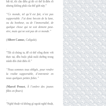
bất tử, tôi cần điều gì đó có thể là điên rồ
nhưng không phải của thế giới này.”
“Ce monde, tel qu’il est fait, n’est pas
supportable. J’ai donc besoin de la lune,
ou du
bonheur, ou de l’immortalité, de
quelque chose qui ne soit dement peut-
etre, mais qui
ne soit pas de ce monde.”
(
Albert Camus
,
Caligula
).
.
“Tất cả chúng ta, để có thể sống được với
thực tại, đều buộc phải nuôi dưỡng trong
mình đôi chút điên rồ.”
“Nous sommes tous obligés, pour rendre
la realite supportable, d’entretenir en
nous
quelques petites folies.”
(
Marcel Proust
,
À l’ombre des jeunes
filles en fleurs
)
.
“Nghệ thuật và không gì ngoài nghệ thuật,