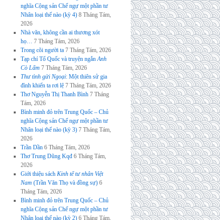
nghĩa Cộng sản Chế ngự một phần tư
Nhân loại thế nào (kỳ 4)
8 Tháng Tám,
2026
Nhà văn, không cần ai thương xót
họ…
7 Tháng Tám, 2026
Trong cõi người ta
7 Tháng Tám, 2026
Tạp chí Tổ Quốc và truyện ngắn
Anh
Cò Lấm
7 Tháng Tám, 2026
Thư tình gửi Ngoại
: Một thiên sử gia
đình khiến ta rơi lệ
7 Tháng Tám, 2026
Thơ Nguyễn Thị Thanh Bình
7 Tháng
Tám, 2026
Bình minh đỏ trên Trung Quốc – Chủ
nghĩa Cộng sản Chế ngự một phần tư
Nhân loại thế nào (kỳ 3)
7 Tháng Tám,
2026
Trần Dần
6 Tháng Tám, 2026
Thơ Trung Dũng Kqđ
6 Tháng Tám,
2026
Giới thiệu sách
Kinh tế tư nhân Việt
Nam
(Trần Văn Thọ và đồng sự)
6
Tháng Tám, 2026
Bình minh đỏ trên Trung Quốc – Chủ
nghĩa Cộng sản Chế ngự một phần tư
Nhân loại thế nào (kỳ 2)
6 Tháng Tám,