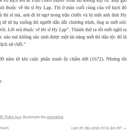
t vở kịch tên là
Trận chiến thành Troie đã không xảy ra
. Bây giờ
i nói thuộc về thi sĩ Hy Lạp. Thì ở màn cuối cùng của vở kịch đó
là thi sĩ mà, anh đi lơ ngơ trong trận chiến và bị một anh lính Hy
từ từ hạ xuống thì người dẫn dắt chương trình, ông ta mới nói:
rồi. Lời nói thuộc về thi sĩ Hy Lạp
”. Thành thử ra tôi mới nghĩ ra
ộc nào mà không sản sinh được một tài năng mới thì dân tộc đó là
lịch sử chết.”
00 năm từ khi cuộc phân tranh ấy chấm dứt (1672). Nhưng tôi
ạc
Tô Thẩm Huy
. Bookmark the
permalink
.
Khanh
Làm đĩ
, đâu phải chỉ là làm đĩ?
→