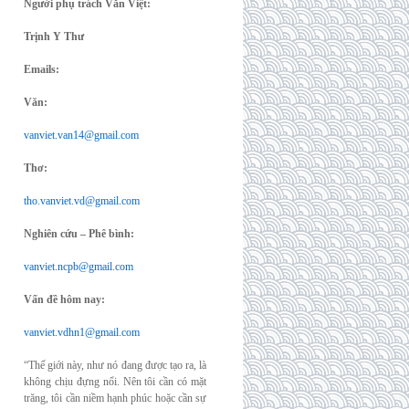
Người phụ trách Văn Việt:
Trịnh Y Thư
Emails:
Văn:
vanviet.van14@gmail.com
Thơ:
tho.vanviet.vd@gmail.com
Nghiên cứu – Phê bình:
vanviet.ncpb@gmail.com
Vấn đề hôm nay:
vanviet.vdhn1@gmail.com
“Thế giới này, như nó đang được tạo ra, là
không chịu đựng nổi. Nên tôi cần có mặt
trăng, tôi cần niềm hạnh phúc hoặc cần sự