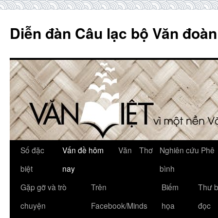
Skip
to
Diễn đàn Câu lạc bộ Văn đoàn
content
Số đặc
Vấn đề hôm
Văn
Thơ
Nghiên cứu Phê
biệt
nay
bình
Gặp gỡ và trò
Trên
Biếm
Thư 
chuyện
Facebook/Minds
họa
đọc