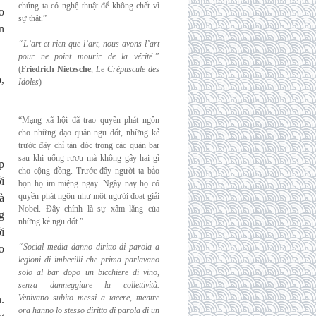
chúng ta có nghệ thuật để không chết vì
o
sự thật.”
n
“L’art et rien que l’art, nous avons l’art
pour ne point mourir de la vérité.”
(
Friedrich
Nietzsche
,
Le Crépuscule des
,
Idoles
)
.
“Mạng xã hội đã trao quyền phát ngôn
cho những đạo quân ngu dốt, những kẻ
trước đây chỉ tán dóc trong các quán bar
sau khi uống rượu mà không gây hại gì
p
cho cộng đồng. Trước đây người ta bảo
i
bọn họ im miệng ngay. Ngày nay họ có
quyền phát ngôn như một người đoạt giải
à
Nobel. Đây chính là sự xâm lăng của
g
những kẻ ngu dốt.”
i
“Social media danno diritto di parola a
o
legioni di imbecilli che prima parlavano
solo al
bar dopo un bicchiere di vino,
senza danneggiare la collettività.
Venivano subito messi a
tacere, mentre
.
ora hanno lo stesso diritto di parola di un