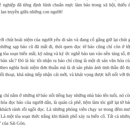
 nghiệp đã từng định hình chuẩn mực làm báo trong xã hội, thiếu đ
lan truyền giữa những con người!
với chút hoài niệm của người yêu di sản và đang cố gắng giữ lại chút g
 những sạp báo cũ đã mất đi, thói quen đọc tờ báo cũng chỉ còn ở lớ
g tòa soạn biến mất, kỹ năng và ký ức nghề báo tan vào nền tảng số, th
bản sắc? Đó là lúc tôi nhận ra báo chí cũng là một di sản văn hóa củ
heo nghĩa hoài niệm đơn thuần mà là di sản phản ánh tinh thần đô thị
đối thoại, khả năng tiếp nhận cái mới, và khát vọng được kết nối với th
g chỉ nằm ở những tờ báo nổi tiếng hay những nhà báo tên tuổi, nó cò
óa đọc báo của người dân, là quán cà phê, tiệm làm tóc giữ lại tờ bá
 khách rảnh rỗi ngồi đọc. Là những phóng viên chạy xe trong đêm mư
 Là một tòa soạn thức trắng khi thành phố xảy ra biến cố. Tất cả nhữn
” của Sài Gòn.