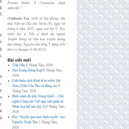
g
Premio Nobel. È l’invasione
degli
g
imbecilli.”
ò
(
Umberto Eco
,
trích từ bài phỏng vấn
thực hiện tại Đại học Turin (Ý), ngày 10
tháng 6
năm 2015, ngay sau khi U. Eco
nhận học vị Tiến sĩ danh dự ngành
n
Truyền thông và
Văn hoá truyền thông
h
đại chúng. Nguyên văn tiếng Ý đăng trên
g
báo La Stampa
11.06.2015
)
c
Bài viết mới
Trần Dần
6 Tháng Tám, 2026
Thơ Trung Dũng Kqđ
6 Tháng Tám,
2026
i
Giới thiệu sách
Kinh tế tư nhân Việt
,
Nam
(Trần Văn Thọ và đồng sự)
6
y
Tháng Tám, 2026
Bình minh đỏ trên Trung Quốc – Chủ
n
nghĩa Cộng sản Chế ngự một phần tư
c
Nhân loại thế nào (kỳ 2)
6 Tháng Tám,
t
2026
Đọc “Xuyên qua mọi chiến tuyến” của
á
Nguyễn Xuân Thọ
5 Tháng Tám,
2026