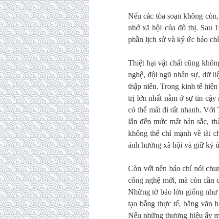
Nếu các tòa soạn không còn,
nhớ xã hội của đô thị. Sau 
phần lịch sử và ký ức báo chí
Thiệt hại vật chất cũng khôn
nghệ, đội ngũ nhân sự, dữ li
thập niên. Trong kinh tế hiện
trị lớn nhất nằm ở sự tin c
có thể mất đi rất nhanh. Với
lẫn đến mức mất bản sắc, th
không thể chỉ mạnh về tài c
ảnh hưởng xã hội và giữ ký 
Còn với nền báo chí nói chu
công nghệ mới, mà còn cần c
Những tờ báo lớn giống như 
tạo bằng thực tế, bằng văn h
Nếu những thương hiệu ấy mất