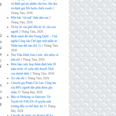
và đánh giá tác phẩm văn học, khi đọc
i
và đánh giá
Nỗi buồn chiến tranh
2
Tháng Tám, 2026
Một bản “xô-nát” thấu tâm can
2
Tháng Tám, 2026
Từ ký ức của phố đến ký ức của con
người
2 Tháng Tám, 2026
ì
Bình minh đỏ trên Trung Quốc – Chủ
nghĩa Cộng sản Chế ngự một phần tư
p
Nhân loại thế nào (kỳ 1)
2 Tháng Tám,
ì
2026
a
Thơ Trần Đình Sơn Cước: nỗi niềm và
trăn trở
1 Tháng Tám, 2026
:
Biên bản cuộc họp thẩm định hơn 20
ế
năm trước về cuốn tiểu thuyết
Thời
của thánh thần
1 Tháng Tám, 2026
Án văn (4)
1 Tháng Tám, 2026
Chuyên gia Phạm Chi Lan: Công lao
n
của 80% người dân phải được ghi
o
nhận
31 Tháng Bảy, 2026
Bảo vệ Mekong và Salween: Từ
a
Tuyên bố ASEAN về quyền môi
g
trường đến cơ chế thực thi
31 Tháng
Bảy, 2026
Chuyến du hành của Hoàng đế An