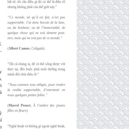
bất tử, tôi cần điều gì đó có thể là điên rồ
nhưng không phải của thế giới này.”
“Ce monde, tel qu’il est fait, n’est pas
supportable. J’ai donc besoin de la lune,
ou du
bonheur, ou de l’immortalité, de
quelque chose qui ne soit dement peut-
etre, mais qui
ne soit pas de ce monde.”
.
(
Albert Camus
,
Caligula
).
–
.
“Tất cả chúng ta, để có thể sống được với
thực tại, đều buộc phải nuôi dưỡng trong
y
mình đôi chút điên rồ.”
,
“Nous sommes tous obligés, pour rendre
h
la realite supportable, d’entretenir en
à
nous
quelques petites folies.”
(
Marcel Proust
,
À l’ombre des jeunes
filles en fleurs
)
ỷ
í
.
“Nghệ thuật và không gì ngoài nghệ thuật,
n