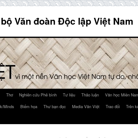
 bộ Văn đoàn Độc lập Việt Nam
Thơ
Nghiên cứu Phê bình
Tư liệu
Thảo luận
Văn học Miền Nam
k/Minds
Biếm họa
Thư bạn đọc
Media Văn Việt
Trao đổi
Trên k