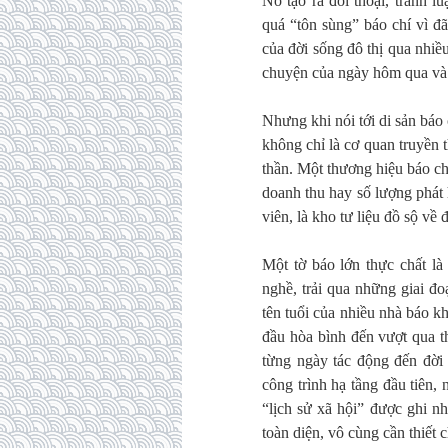
Nó tạo ra đối thoại, tranh 
quá “tôn sùng” báo chí vì đã
của đời sống đô thị qua nhiều
chuyện của ngày hôm qua và
Nhưng khi nói tới di sản báo 
không chỉ là cơ quan truyền t
thần. Một thương hiệu báo c
doanh thu hay số lượng phát h
viên, là kho tư liệu đồ sộ về
Một tờ báo lớn thực chất là
nghề, trải qua những giai đ
tên tuổi của nhiều nhà báo k
đầu hòa bình đến vượt qua t
từng ngày tác động đến đời 
công trình hạ tầng đầu tiên
“lịch sử xã hội” được ghi nh
toàn diện, vô cùng cần thiết 