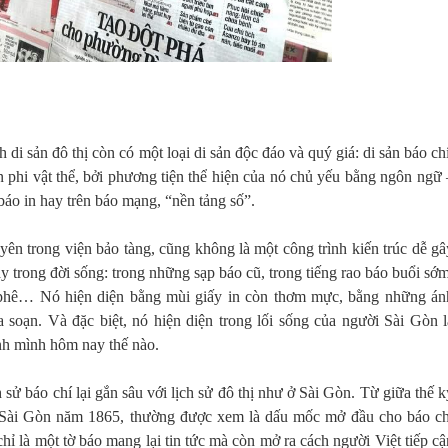
h di sản đô thị còn có một loại di sản độc đáo và quý giá: di sản báo chí
n phi vật thể, bởi phương tiện thể hiện của nó chủ yếu bằng ngôn ngữ 
báo in hay trên báo mạng, “nền tảng số”.
ên trong viện bảo tàng, cũng không là một công trình kiến trúc dễ gâ
y trong đời sống: trong những sạp báo cũ, trong tiếng rao báo buổi sớm
 phê… Nó hiện diện bằng mùi giấy in còn thơm mực, bằng những án
 soạn. Và đặc biệt, nó hiện diện trong lối sống của người Sài Gòn l
nh mình hôm nay thế nào.
 sử báo chí lại gắn sâu với lịch sử đô thị như ở Sài Gòn. Từ giữa thế k
i Sài Gòn năm 1865, thường được xem là dấu mốc mở đầu cho báo ch
 là một tờ báo mang lại tin tức mà còn mở ra cách người Việt tiếp cậ