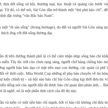
, đưa đời sống xã hội, thương mại, học thuật và quảng cáo bước và
i. Từ đó, có thể nói, Sài Gòn dần trở thành một “thủ phủ báo chí”, đế
tính đặc trưng “văn Bắc báo Nam”.
 một “di sản sống” (living heritage), do đất và người Sài Gòn sáng tạo
n thích ứng với đời sống đương đại.
cần đi trên đường thành phố là có thể cảm nhận nhịp sống báo chí khắ
nh miền Tây lúc trời còn chưa rạng sáng, người chở hàng chồng báo mớ
hững người bán báo dạo có mặt trên mọi con đường, các quán cà phê l
o đổi về thời cuộc. Mùa World Cup những tờ phụ bản chuyên về tin bón
ự kiện chính trị – xã hội nào báo chí Sài Gòn cũng kịp thời đưa tin vớ
 nhiều tiếng nói của người dân đã được báo chí quan tâm phản ánh… Bá
ỉ là nghề, nó là một phần tính cách của đô thị này.
ần và luôn có một nền báo chí mạnh, bởi vì báo chí không chỉ đưa tin