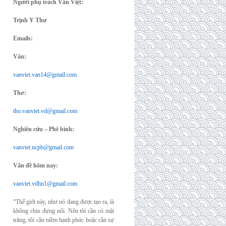
Người phụ trách Văn Việt:
Trịnh Y Thư
Emails:
Văn:
vanviet.van14@gmail.com
Thơ:
tho.vanviet.vd@gmail.com
Nghiên cứu – Phê bình:
vanviet.ncpb@gmail.com
Vấn đề hôm nay:
vanviet.vdhn1@gmail.com
“Thế giới này, như nó đang được tạo ra, là
không chịu đựng nổi. Nên tôi cần có mặt
trăng, tôi cần niềm hạnh phúc hoặc cần sự