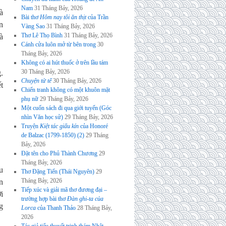
Nam
31 Tháng Bảy, 2026
à
Bài thơ
Hôm nay tôi ăn thịt
của Trần
n
Vàng Sao
31 Tháng Bảy, 2026
Thơ Lê Thọ Bình
31 Tháng Bảy, 2026
à
Cánh cửa luôn mở từ bên trong
30
Tháng Bảy, 2026
Không có ai hút thuốc ở trên lầu tám
30 Tháng Bảy, 2026
.
Chuyện tử tế
30 Tháng Bảy, 2026
t
Chiến tranh không có một khuôn mặt
phụ nữ
29 Tháng Bảy, 2026
Một cuốn sách đi qua giới tuyến (Góc
nhìn Văn học sử)
29 Tháng Bảy, 2026
Truyện
Kiệt tác giấu kín
của Honoré
de Balzac (1799-1850) (2)
29 Tháng
Bảy, 2026
Đặt tên cho Phủ Thành Chương
29
Tháng Bảy, 2026
u
Thơ Đặng Tiến (Thái Nguyên)
29
Tháng Bảy, 2026
n
Tiếp xúc và giải mã thơ đương đại –
i
trường hợp bài thơ
Đàn ghi-ta của
g
Lorca
của Thanh Thảo
28 Tháng Bảy,
2026