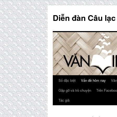
Skip
to
Diễn đàn Câu lạc
content
Số đặc biệt
Vấn đề hôm nay
Văn
Gặp gỡ và trò chuyện
Trên Faceboo
Tác giả