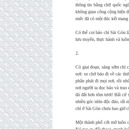
thông tin bằng chữ quốc ngữ
không gian công cộng hiện đạ
mức đã có một đúc kết mang 
Có thể coi báo chí Sài Gòn là
lưu truyền, thực hành và luô
2.
Có giai đoạn, sáng sớm chỉ 
nơi: xe chở báo đi về các tỉ
phân phát đi mọi nơi, rồi n
nơi người ta đọc báo và tra
đá đắt hơn tôm tươi! Bất cứ s
nhiều góc nhìn độc đáo, rất
chí ở Sài Gòn chưa bao giờ ch
Một thành phố cởi mở luôn c