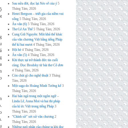
Sau nửa đời, đọc lại
Nẻo về của ý
5
Tháng Tám, 2026
ộ
Henri Bergson – triết gia của niềm vui
t
sống
5 Tháng Tám, 2026
Án văn (6)
5 Tháng Tám, 2026
Thơ Lê An Thế
5 Tháng Tám, 2026
Cung Giũ Nguyên: Một khả thể khác
g
của văn chương Việt bằng tiếng Pháp
u
thế kỉ hai mươi
4 Tháng Tám, 2026
Hội hè
4 Tháng Tám, 2026
á
Án văn (5)
4 Tháng Tám, 2026
g
Khi thực tại trở thành đức tin cuối
a
cùng: Đọc Brodsky từ bài thơ
Cô đơn
4 Tháng Tám, 2026
n
Còn chút gì cho nghệ thuật
3 Tháng
o
Tám, 2026
Một saga do Hoàng Minh Tường kể
3
Tháng Tám, 2026
Hai bản ngã trong một ngôn ngữ –
n
Linda Lê, Anna Moï và hai thi pháp
.
của kí ức Việt trong tiếng Pháp
3
Tháng Tám, 2026
o
“Chính sử” xét xử văn chương
2
.
Tháng Tám, 2026
u
Những ngộ nhận của chúng ta khi đọc