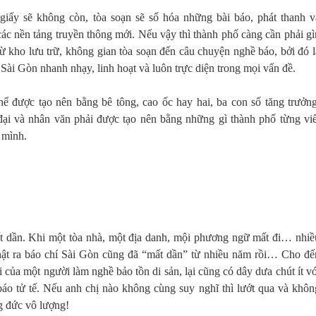
 giấy sẽ không còn, tòa soạn sẽ số hóa những bài báo, phát thanh v
các nền tảng truyền thông mới. Nếu vậy thì thành phố càng cần phải gì
ừ kho lưu trữ, không gian tòa soạn đến câu chuyện nghề báo, bởi đó l
 Sài Gòn nhanh nhạy, linh hoạt và luôn trực diện trong mọi vấn đề.
hể được tạo nên bằng bê tông, cao ốc hay hai, ba con số tăng trưởng
ại và nhân văn phải được tạo nên bằng những gì thành phố từng viế
 mình.
t dần. Khi một tòa nhà, một địa danh, mội phương ngữ mất đi… nhiề
hật ra báo chí Sài Gòn cũng đã “mất dần” từ nhiều năm rồi… Cho đế
i của một người làm nghề bảo tồn di sản, lại cũng có dây dưa chút ít vớ
áo tử tế. Nếu anh chị nào không cùng suy nghĩ thì lướt qua và khôn
ng đức vô lượng!