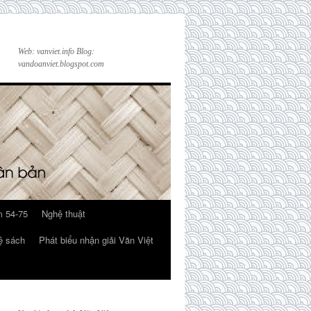
Web: vanviet.info Blog:
vandoanviet.blogspot.com
 54-75
Nghệ thuật
ệ sách
Phát biểu nhận giải Văn Việt