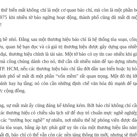
 thứ biến mất không chỉ là một cơ quan báo chí, mà còn là một phần b
1975 khi nhiều tờ báo ngừng hoạt động, thành phố cũng đã mất đi mộ
!
g hề nhỏ. Đằng sau một thương hiệu báo chí là hệ thống tòa soạn, côn
ệu, quan hệ bạn đọc và cả giá trị thương hiệu được gây dựng qua nhiề
 đại, thương hiệu chính là tài sản. Một tờ báo có uy tín cao nhiều khi gi
ậy mà công chúng dành cho nó, thứ cần rất nhiều năm để tạo dựng nhưn
 TP. HCM, nếu các thương hiệu báo chí lâu đời dần tan biến hoặc bị hò
ành phố sẽ mất đi một phần “vốn mềm” rất quan trọng. Một đô thị lớ
hính hay hạ tầng; nó còn cần những định chế văn hóa đủ mạnh để tạ
ức cộng đồng.
ng, sự mất mát ấy cũng đáng kể không kém. Bởi báo chí không chỉ cầ
ác thương hiệu có chiều sâu lịch sử để duy trì chuẩn mực nghề nghiệp
các “trường học nghề” tự nhiên, nơi nhiều thế hệ phóng viên được đà
óa tòa soạn, bằng áp lực phải giữ uy tín của một thương hiệu lâu năm
 đi, báo chí có thể vẫn còn các nền tảng thông tin mới, nhưng sẽ thiế