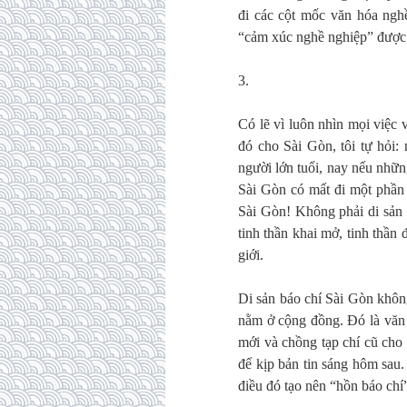
đi các cột mốc văn hóa nghề
“cảm xúc nghề nghiệp” được 
3.
Có lẽ vì luôn nhìn mọi việc 
đó cho Sài Gòn, tôi tự hỏi:
người lớn tuổi, nay nếu nhữn
Sài Gòn có mất đi một phần 
Sài Gòn! Không phải di sản t
tinh thần khai mở, tinh thần 
giới.
Di sản báo chí Sài Gòn khôn
nằm ở cộng đồng. Đó là văn h
mới và chồng tạp chí cũ cho
để kịp bản tin sáng hôm sau.
điều đó tạo nên “hồn báo chí