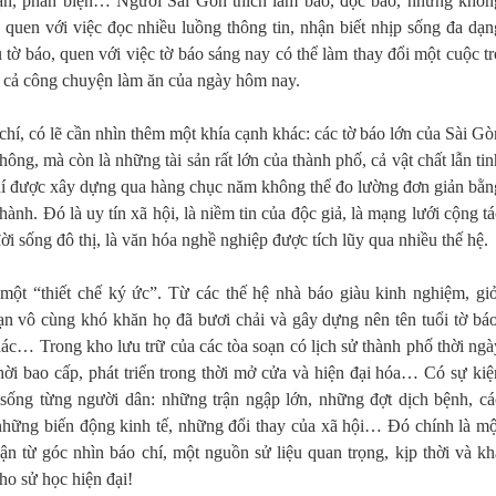
luận, phản biện… Người Sài Gòn thích làm báo, đọc báo, nhưng khôn
 quen với việc đọc nhiều luồng thông tin, nhận biết nhịp sống đa dạn
 tờ báo, quen với việc tờ báo sáng nay có thể làm thay đổi một cuộc tr
 cả công chuyện làm ăn của ngày hôm nay.
chí, có lẽ cần nhìn thêm một khía cạnh khác: các tờ báo lớn của Sài Gò
hông, mà còn là những tài sản rất lớn của thành phố, cả vật chất lẫn tin
hí được xây dựng qua hàng chục năm không thể đo lường đơn giản bằn
ành. Đó là uy tín xã hội, là niềm tin của độc giả, là mạng lưới cộng tá
 đời sống đô thị, là văn hóa nghề nghiệp được tích lũy qua nhiều thế hệ.
 một “thiết chế ký ức”. Từ các thế hệ nhà báo giàu kinh nghiệm, giỏ
oạn vô cùng khó khăn họ đã bươi chải và gây dựng nên tên tuổi tờ báo
hác… Trong kho lưu trữ của các tòa soạn có lịch sử thành phố thời ngà
hời bao cấp, phát triển trong thời mở cửa và hiện đại hóa… Có sự kiệ
sống từng người dân: những trận ngập lớn, những đợt dịch bệnh, cá
, những biến động kinh tế, những đổi thay của xã hội… Đó chính là mộ
ận từ góc nhìn báo chí, một nguồn sử liệu quan trọng, kịp thời và kh
cho sử học hiện đại!