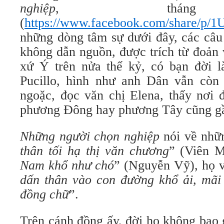
nghiệp
, tháng 
(
https://www.facebook.com/share/p/1
những dòng tâm sự dưới đây, các câu
không dẫn nguồn, được trích từ đoản 
xứ Ý trên nửa thế kỷ, có bạn đời l
Pucillo, hình như anh Dân vẫn còn
ngoặc, đọc văn chị Elena, thấy nơi 
phương Đông hay phương Tây cũng gầ
Những người chọn nghiệp
nói về nhữn
thân tối hạ thị văn chương
” (Viên M
Nam khổ như chó
” (Nguyễn Vỹ), họ 
dấn thân vào con đường khổ ải, mãi
đồng chữ
”.
Trên cánh đồng ấy, đời họ không bao 