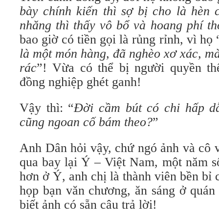
bày chính kiến thì sợ bị cho là hèn 
nhăng thì thấy vô bổ và hoang phí th
bao giờ có tiền gọi là rủng rỉnh, vì họ 
là một món hàng, đã nghèo xơ xác, mà
rác
”! Vừa có thể bị người quyền th
đồng nghiệp ghét ganh!
Vậy thì: “
Đời cầm bút có chi hấp d
cũng ngoan cố bám theo?
”
Anh Dân hỏi vậy, chứ ngó ảnh và cô v
qua bay lại Ý – Việt Nam, một năm s
hơn ở Ý, anh chị là thành viên bền b
họp bạn văn chương, ăn sáng ở quán 
biết ảnh có sẵn câu trả lời!