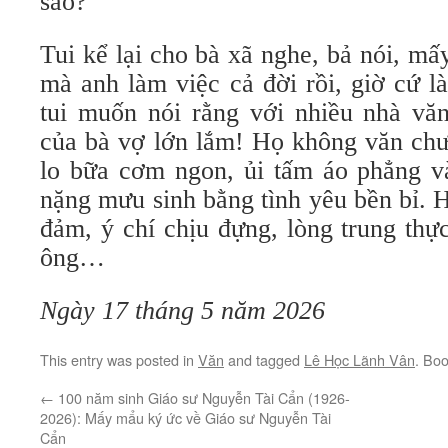
sao?
Tui kể lại cho bà xã nghe, bả nói, mấ
mà anh làm việc cả đời rồi, giờ cứ l
tui muốn nói rằng với nhiều nhà vă
của bà vợ lớn lắm! Họ không văn c
lo bữa cơm ngon, ủi tấm áo phẳng và
nặng mưu sinh bằng tình yêu bền bỉ.
đảm, ý chí chịu đựng, lòng trung th
ông…
Ngày 17 tháng 5 năm 2026
This entry was posted in
Văn
and tagged
Lê Học Lãnh Vân
. Bo
←
100 năm sinh Giáo sư Nguyễn Tài Cẩn (1926-
2026): Mấy mẩu ký ức về Giáo sư Nguyễn Tài
Cẩn