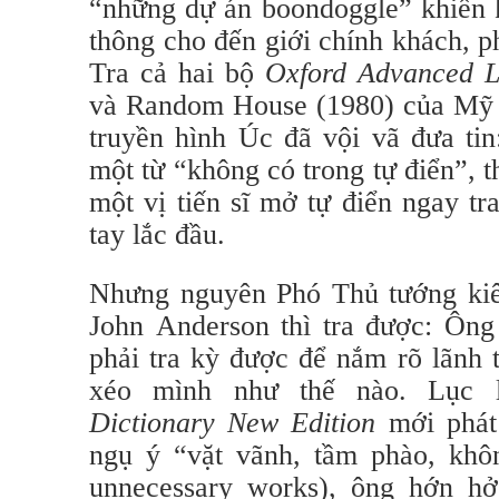
“những dự án boondoggle” khiến k
thông cho đến giới chính khách, p
Tra cả hai bộ
Oxford Advanced L
và Random House (1980) của Mỹ c
truyền hình Úc đã vội vã đưa tin
một từ “không có trong tự điển”, 
một vị tiến sĩ mở tự điển ngay t
tay lắc đầu.
Nhưng nguyên Phó Thủ tướng ki
John Anderson thì tra được: Ông
phải tra kỳ được để nắm rõ lãnh
xéo mình như thế nào. Lục
Dictionary
New Edition
mới phát
ngụ ý “vặt vãnh, tầm phào, không
unnecessary works), ông hớn hở 