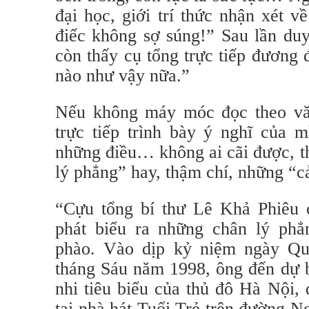
đại học, giới trí thức nhận xét 
điếc không sợ súng!” Sau lần duy
còn thấy cụ tổng trực tiếp đương
nào như vậy nữa.”
Nếu không máy móc đọc theo vă
trực tiếp trình bày ý nghĩ của 
những điều… không ai cãi được, th
lý phẳng” hay, thậm chí, những “
“Cựu tổng bí thư Lê Khả Phiêu c
phát biểu ra những chân lý ph
phào. Vào dịp kỷ niệm ngày Qu
tháng Sáu năm 1998, ông đến dự b
nhi tiêu biểu của thủ đô Hà Nội,
tại nhà hát Tuổi Trẻ trên đường 