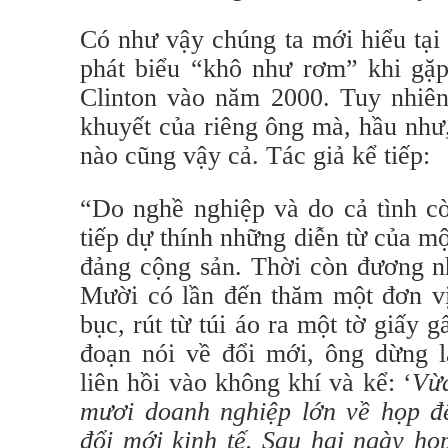
Có như vậy chúng ta mới hiểu tại
phát biểu “khô như rơm” khi gặp
Clinton vào năm 2000. Tuy nhiên
khuyết của riêng ông mà, hầu như
nào cũng vậy cả. Tác giả kể tiếp:
“Do nghề nghiệp và do cả tình cờ,
tiếp dự thính những diễn từ của m
đảng cộng sản. Thời còn đương n
Mười có lần đến thăm một đơn vị
bục, rút từ túi áo ra một tờ giấy 
đoạn nói về đổi mới, ông dừng l
liên hồi vào không khí và kể: ‘
Vừa
mươi doanh nghiệp lớn về họp 
đổi mới kinh tế. Sau hai ngày họ