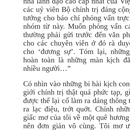
nhà lãnh đạo cao cấp nhất của Vi
các uỷ viên Bộ chính trị đảng cộn
tướng cho báo chí phỏng vấn trực
nhóm từ này. Muốn phỏng vấn cá
thường phải gửi trước đến văn p
cho các chuyên viên ở đó rà duyệ
cho ‘đương sự’. Tóm lại, những
hoàn toàn là những màn kịch đ
nhiều người…”
Có nhìn vào những bi hài kịch con
giới chính trị thật quá phức tạp, g
được thế lại cố làm ra dáng thông
ra lạc điệu, trớt quớt. Chính nh
giấc mơ của tôi về một quê hương 
nên đơn giản vô cùng. Tôi mơ ư