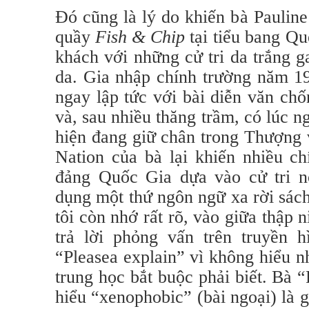
Đó cũng là lý do khiến bà Pauline
quầy
Fish & Chip
tại tiểu bang Q
khách với những cử tri da trắng 
da. Gia nhập chính trường năm 1
ngay lập tức với bài diễn văn ch
và, sau nhiều thăng trầm, có lúc ngồ
hiện đang giữ chân trong Thượng 
Nation của bà lại khiến nhiều ch
đảng Quốc Gia dựa vào cử tri nô
dụng một thứ ngôn ngữ xa rời sách
tôi còn nhớ rất rõ, vào giữa thập 
trả lời phỏng vấn trên truyền h
“Pleasea explain” vì không hiểu 
trung học bắt buộc phải biết. Bà 
hiểu “xenophobic” (bài ngoại) là g