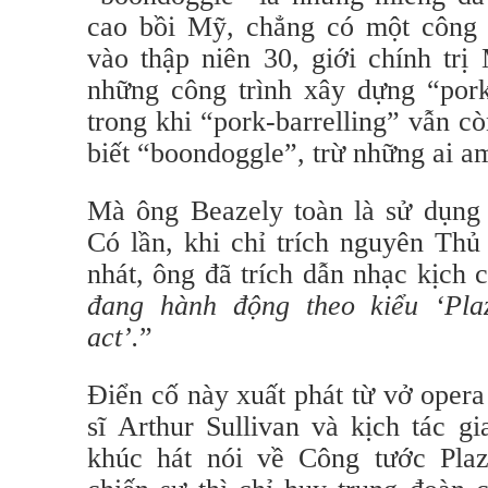
cao bồi Mỹ, chẳng có một công d
vào thập niên 30, giới chính trị
những công trình xây dựng “pork 
trong khi “pork-barrelling” vẫn còn
biết “boondoggle”, trừ những ai a
Mà ông Beazely toàn là sử dụng 
Có lần, khi chỉ trích nguyên Th
nhát, ông đã trích dẫn nhạc kịch c
đang hành động theo kiểu ‘Plaz
act’.
”
Điển cố này xuất phát từ vở oper
sĩ Arthur Sullivan và kịch tác gi
khúc hát nói về Công tước Plaz