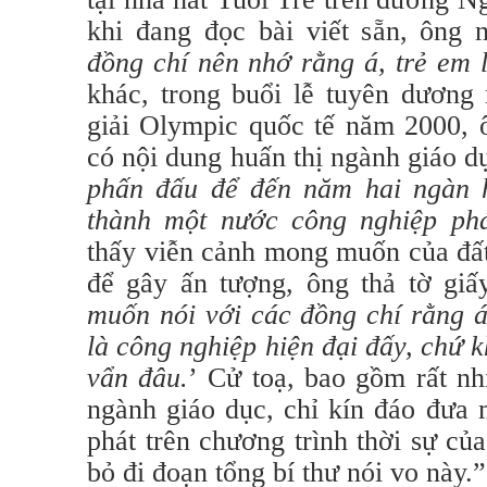
khi đang đọc bài viết sẵn, ông 
đồng chí nên nhớ rằng á, trẻ em l
khác, trong buổi lễ tuyên dương
giải Olympic quốc tế năm 2000, 
có nội dung huấn thị ngành giáo d
phấn đấu để đến năm hai ngàn h
thành một nước công nghiệp phá
thấy viễn cảnh mong muốn của đất
để gây ấn tượng, ông thả tờ giấ
muốn nói với các đồng chí rằng á
là công nghiệp hiện đại đấy, chứ 
vẩn đâu.
’ Cử toạ, bao gồm rất nh
ngành giáo dục, chỉ kín đáo đưa 
phát trên chương trình thời sự củ
bỏ đi đoạn tổng bí thư nói vo này.”