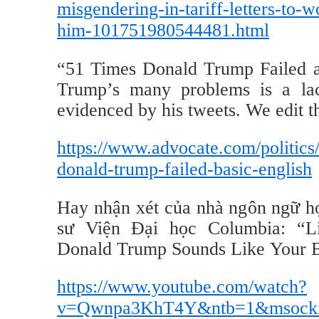
misgendering-in-tariff-letters-to-w
him-101751980544481.html
“51 Times Donald Trump Failed a
Trump’s many problems is a lack
evidenced by his tweets. We edit 
https://www.advocate.com/politics
donald-trump-failed-basic-english
Hay nhận xét của nhà ngôn ngữ h
sư Viện Đại học Columbia: “Lin
Donald Trump Sounds Like Your B
https://www.youtube.com/watch?
v=Qwnpa3KhT4Y&ntb=1&msockid