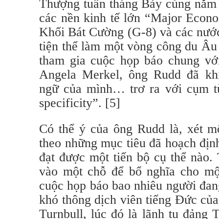
Thượng tuần tháng Bảy cùng năm 
các nền kinh tế lớn “Major Eco
Khối Bát Cường (G-8) và các nước 
tiện thể làm một vòng công du Âu
tham gia cuộc họp báo chung v
Angela Merkel, ông Rudd đã kh
ngữ của mình… trơ ra với cụm từ
specificity”. [5]
Có thể ý của ông Rudd là, xét mộ
theo những mục tiêu đã hoạch địn
đạt được một tiến bộ cụ thể nào. 
vào một chỗ để bổ nghĩa cho mộ
cuộc họp báo bao nhiêu người đan
khó thông dịch viên tiếng Đức củ
Turnbull, lúc đó là lãnh tụ đảng 