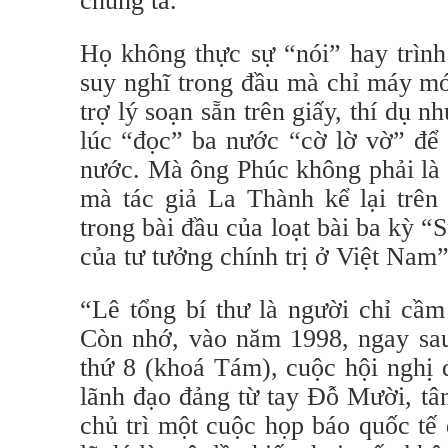
chúng ta.
Họ không thực sự “nói” hay trìn
suy nghĩ trong đầu mà chỉ máy m
trợ lý soạn sẵn trên giấy, thí dụ
lúc “đọc” ba nước “cờ lờ vờ” để 
nước. Mà ông Phúc không phải là 
mà tác giả La Thành kể lại trên
trong bài đầu của loạt bài ba kỳ 
của tư tưởng chính trị ở Việt Nam”
“Lê tổng bí thư là người chỉ cầ
Còn nhớ, vào năm 1998, ngay sau
thứ 8 (khoá Tám), cuộc hội nghị 
lãnh đạo đảng từ tay Đỗ Mười, tâ
chủ trì một cuộc họp báo quốc tế 