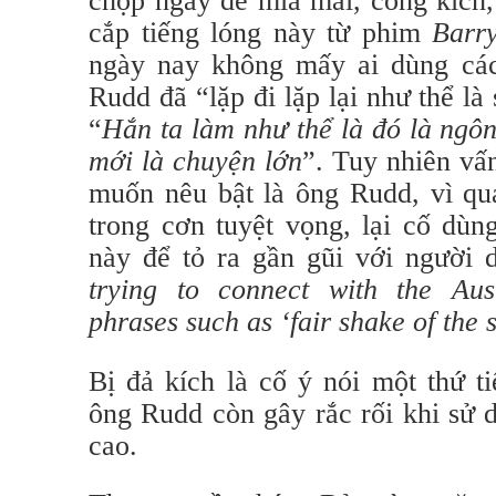
chộp ngay để mỉa mai, công kích,
cắp tiếng lóng này từ phim
Barr
ngày nay không mấy ai dùng các
Rudd đã “lặp đi lặp lại như thể là
“
Hắn ta làm như thể là đó là ngô
mới là chuyện lớn
”.
Tuy nhiên vấ
muốn nêu bật là ông Rudd, vì qu
trong cơn tuyệt vọng, lại cố dùn
này để tỏ ra gần gũi với người 
trying to connect with the Aus
phrases such as ‘fair shake of the 
Bị đả kích là cố ý nói một thứ t
ông Rudd còn gây rắc rối khi sử
cao.