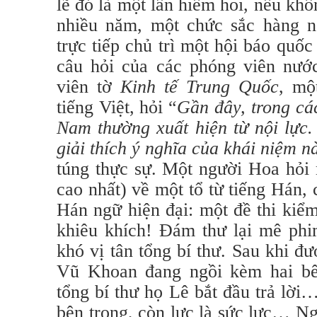
lẽ đó là một lần hiếm hoi, nếu khôn
nhiều năm, một chức sắc hàng 
trực tiếp chủ trì một hội báo quốc 
câu hỏi của các phóng viên nướ
viên tờ
Kinh tế Trung Quốc
, mộ
tiếng Việt, hỏi “
Gần đây, trong các
Nam thường xuất hiện từ nội lực.
giải thích ý nghĩa của khái niệm n
túng thực sự. Một người Hoa hỏi 
cao nhất) về một tổ từ tiếng Hán, c
Hán ngữ hiện đại: một đề thi kiể
khiêu khích! Đám thư lại mê phi
khó vị tân tổng bí thư. Sau khi
Vũ Khoan đang ngồi kèm hai bê
tổng bí thư họ Lê bắt đầu trả lời…
bên trong, còn lực là sức lực… N