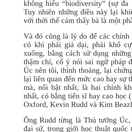
không hiểu “biodiversity” (sự đa 
Tuy nhiên những điều này lại khiế
với thời thế cảm thấy bà là một ph
Và đó cũng là lý do để các chính 
có khi phải giả dại, phải khổ c
xuống, bằng cách sử dụng những 
thậm chí, cố ý nói sai ngữ pháp đ
Úc nên tôi, thỉnh thoảng, lại chứn
lại liên quan đến mức cao hay sự t
mà, nổi bật nhất, là hai chính k
nhất, có bằng tiến sĩ hay cao học
Oxford, Kevin Rudd và Kim Beazle
Ông Rudd từng là Thủ tướng Úc, 
đại sứ, trong giới học thuật quốc