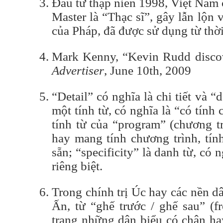
Đâu từ thập niên 1998, Việt Nam
Master là “Thạc sĩ”, gây lẫn lộn
của Pháp, đã được sử dụng từ thờ
Mark Kenny, “Kevin Rudd disco
Advertiser
, June 10th, 2009
“Detail” có nghĩa là chi tiết và 
một tính từ, có nghĩa là “có tính 
tính từ của “program” (chương tr
hay mang tính chương trình, tính
sẵn; “specificity” là danh từ, có n
riêng biệt.
Trong chính trị Úc hay các nền d
Ấn, từ “ghế trước / ghế sau” (fr
trạng những dân biểu có chân ha