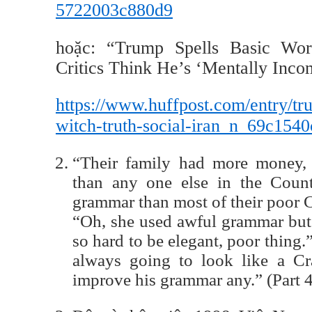
5722003c880d9
hoặc: “Trump Spells Basic Wo
Critics Think He’s ‘Mentally Inco
https://www.huffpost.com/entry/tr
witch-truth-social-iran_n_69c15
“Their family had more money, 
than any one else in the Count
grammar than most of their poor C
“Oh, she used awful grammar but 
so hard to be elegant, poor thing.”
always going to look like a Cr
improve his grammar any.” (Part 4