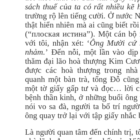
sách thuế của ta có rất nhiều kẽ 
trường rộ lên tiếng cười. Ở nước 
thật hiển nhiên mà ai cũng biết rồ
(“плоская истина”). Một cán bộ n
với tôi, nhận xét: ‘
Ông Mười cứ r
nhảm.
’ Đến nỗi, một lần vào dịp
thăm đại lão hoà thượng Kim Cươ
được các hoà thượng trong nhà 
quanh một bàn trà, tổng Đỗ cũng 
một tờ giấy gấp tư và đọc… lời
bệnh thần kinh, ở những buổi ông 
nói vo sa đà, người ta bố trí ngư
ông quay trở lại với tập giấy nhắc 
Là người quan tâm đến chính trị, 