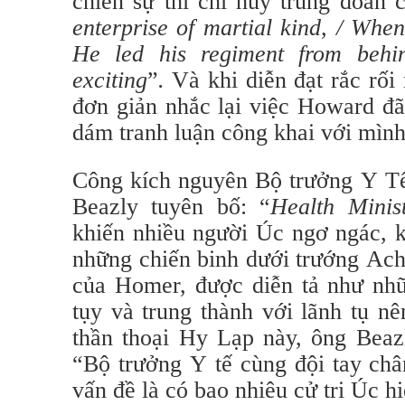
chiến sự thì chỉ huy trung đoàn 
enterprise of martial kind, / When
He led his regiment from behi
exciting
”
.
Và khi diễn đạt rắc rối
đơn giản nhắc lại việc Howard đã
dám tranh luận công khai với mình 
Công kích nguyên Bộ trưởng Y Tế
Beazly tuyên bố: “
Health Minis
khiến nhiều người Úc ngơ ngác, 
những chiến binh dưới trướng Achi
của Homer, được diễn tả như nhữ
tụy và trung thành với lãnh tụ nê
thần thoại Hy Lạp này, ông Beaz
“Bộ trưởng Y tế cùng đội tay ch
vấn đề là có bao nhiêu cử tri Úc h