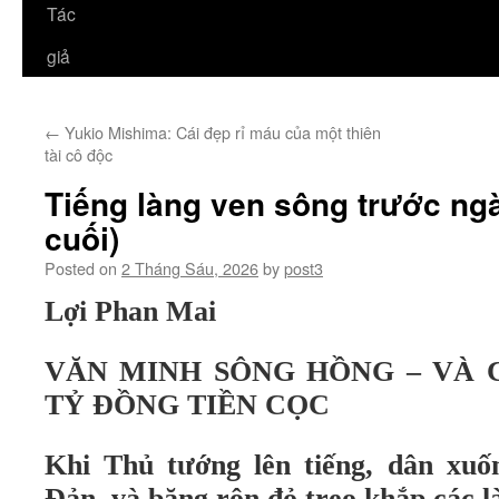
Tác
giả
←
Yukio Mishima: Cái đẹp rỉ máu của một thiên
tài cô độc
Tiếng làng ven sông trước ngà
cuối)
Posted on
2 Tháng Sáu, 2026
by
post3
Lợi Phan Mai
VĂN MINH SÔNG HỒNG – VÀ CÁ
TỶ ĐỒNG TIỀN CỌC
Khi Thủ tướng lên tiếng, dân xu
Đản, và băng rôn đỏ treo khắp các l