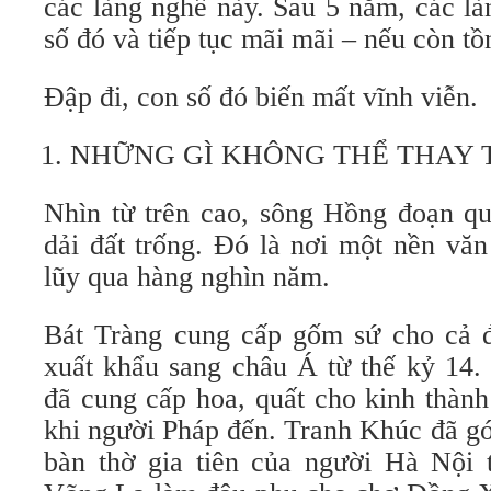
các làng nghề này. Sau 5 năm, các là
số đó và tiếp tục mãi mãi – nếu còn tồn
Đập đi, con số đó biến mất vĩnh viễn.
NHỮNG GÌ KHÔNG THỂ THAY 
Nhìn từ trên cao, sông Hồng đoạn q
dải đất trống. Đó là nơi một nền văn
lũy qua hàng nghìn năm.
Bát Tràng cung cấp gốm sứ cho cả 
xuất khẩu sang châu Á từ thế kỷ 14.
đã cung cấp hoa, quất cho kinh thàn
khi người Pháp đến. Tranh Khúc đã g
bàn thờ gia tiên của người Hà Nội t