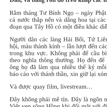
Rằm tháng Tư Bính Ngọ – ngày Phật
cả nước thắp nến và dâng hoa tại cá
đoạn qua Tây Hồ có một điều khác diễ
Người dân các làng Hải Bối, Tứ Liê
hội, màu thành kính – lần lượt đến cá
trong khu vực. Không phải để cầu bì
theo nghĩa thông thường. Họ đến để
ông họ đã làm qua nhiều thế kỷ mỗi 
báo cáo với thánh thần, xin giữ lại xó
Và được quay film, livestream…
Đây không phải mê tín. Đây là ngôn 
Việt ven sông Hồng khi đối mặt với đ