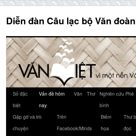
Skip
to
Diễn đàn Câu lạc bộ Văn đoàn
content
Số đặc
Vấn đề hôm
Văn
Thơ
Nghiên cứu Phê
biệt
nay
bình
Gặp gỡ và trò
Trên
Biếm
Thư 
chuyện
Facebook/Minds
họa
đọc