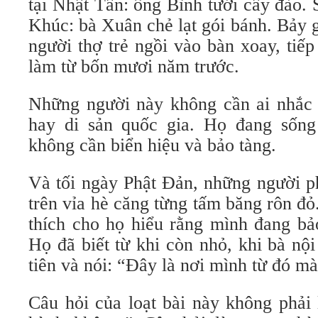
tại Nhật Tân: ông Bình tưới cây đào. 
Khúc: bà Xuân chẻ lạt gói bánh. Bảy g
người thợ trẻ ngồi vào bàn xoay, tiế
làm từ bốn mươi năm trước.
Những người này không cần ai nhắc h
hay di sản quốc gia. Họ đang sống
không cần biển hiệu và bảo tàng.
Và tối ngày Phật Đản, những người p
trên vỉa hè căng từng tấm băng rôn đỏ
thích cho họ hiểu rằng mình đang bảo
Họ đã biết từ khi còn nhỏ, khi bà nộ
tiên và nói: “Đây là nơi mình từ đó mà
Câu hỏi của loạt bài này không phải 