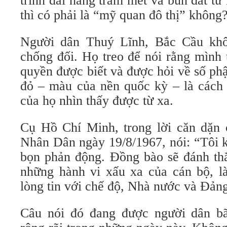
trình dài hàng trăm mét và bùn đất t
thì có phải là “mỹ quan đô thị” không
Người dân Thuý Lĩnh, Bắc Cầu khô
chống đối. Họ treo để nói rằng mình 
quyền được biết và được hỏi về số ph
đỏ – màu của nền quốc kỳ – là cách 
của họ nhìn thấy được từ xa.
Cụ Hồ Chí Minh, trong lời căn dặn 
Nhân Dân ngày 19/8/1967, nói: “Tôi 
bọn phản động. Đồng bào sẽ đánh thắ
những hành vi xấu xa của cán bộ, 
lòng tin với chế độ, Nhà nước và Đản
Câu nói đó đang được người dân bã