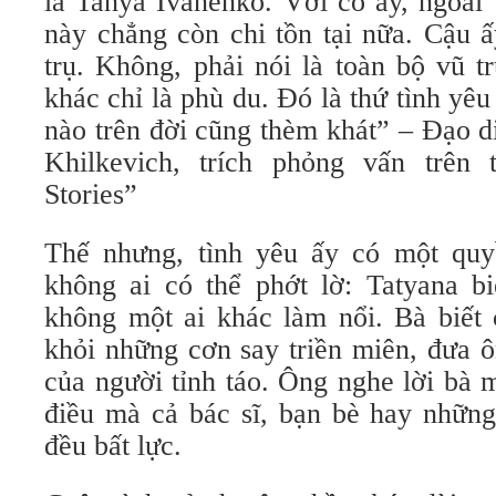
là Tanya Ivanenko. Với cô ấy, ngoài 
này chẳng còn chi tồn tại nữa. Cậu 
trụ. Không, phải nói là toàn bộ vũ t
khác chỉ là phù du. Đó là thứ tình yê
nào trên đời cũng thèm khát” – Đạo 
Khilkevich, trích phỏng vấn trên 
Stories”
Thế nhưng, tình yêu ấy có một quy
không ai có thể phớt lờ: Tatyana b
không một ai khác làm nổi. Bà biết 
khỏi những cơn say triền miên, đưa ôn
của người tỉnh táo. Ông nghe lời bà 
điều mà cả bác sĩ, bạn bè hay những
đều bất lực.