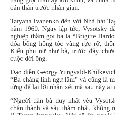
nấng giọt máu ấy lớn khôn, và chưa ba
oán thán trước nhân gian.
Tatyana Ivanenko đến với Nhà hát Ta
năm 1960. Ngay lập tức, Vysotsky đ
nghiệp thầm gọi bà là “Brigitte Bard
đóa bồng hồng tóc vàng rực rỡ, thôn
Kiểu phụ nữ như bà, trước đây chưa 
cuộc đời ông.
Đạo diễn Georgy Yungvald-Khilkevich
“Ba chàng lính ngự lâm” và cũng là mộ
từng để lại lời nhận xét mà sau này ai
“Người đàn bà duy nhất yêu Vysots
chân thành và sâu thẳm nhất, không n