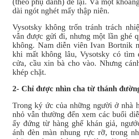
(theo phụ danh) để lại. Và một khoả
dài ngót nghét mấy thập niên.
Vysotsky không trốn tránh trách nhi
vẫn được gửi đi, nhưng một lần ghé q
không. Nam diễn viên Ivan Bortnik nh
khi mất không lâu, Vysotsky có tìm 
cửa, cầu xin bà cho vào. Nhưng cánh
khép chặt.
2- Chỉ được nhìn cha từ thánh đườn
Trong ký ức của những người ở nhà h
nhỏ vẫn thường đến xem các buổi diễ
ấy đứng từ hàng ghế khán giả, ngướ
ánh đèn màn nhung rực rỡ, trong nh