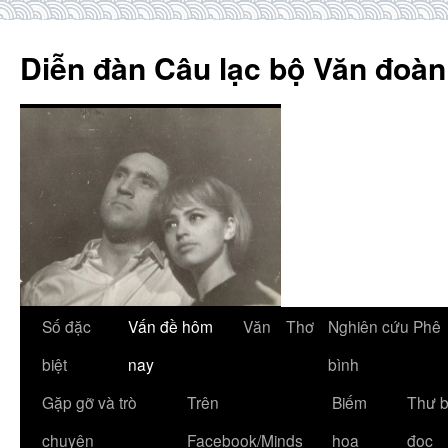
Skip
to
Diễn đàn Câu lạc bộ Văn đoàn
content
Số đặc
Vấn đề hôm
Văn
Thơ
Nghiên cứu Phê
biệt
nay
bình
Gặp gỡ và trò
Trên
Biếm
Thư 
chuyện
Facebook/Minds
họa
đọc