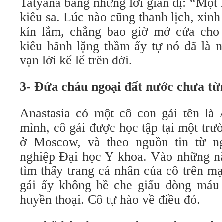
Tatyana bằng những lời giản dị: “Một
kiêu sa. Lúc nào cũng thanh lịch, xin
kín lắm, chẳng bao giờ mở cửa cho 
kiêu hãnh lặng thầm ấy tự nó đã là m
vạn lời kể lể trên đời.
3- Đứa cháu ngoại đất nước chưa từ
Anastasia có một cô con gái tên là
mình, cô gái được học tập tại một tr
ở Moscow, và theo nguồn tin từ ng
nghiệp Đại học Y khoa. Vào những nă
tìm thấy trang cá nhân của cô trên m
gái ấy không hề che giấu dòng máu
huyền thoại. Cô tự hào về điều đó.