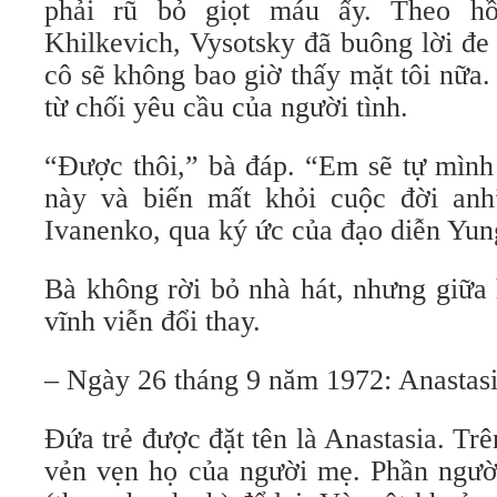
phải rũ bỏ giọt máu ấy. Theo hồ
Khilkevich, Vysotsky đã buông lời đe
cô sẽ không bao giờ thấy mặt tôi nữa
từ chối yêu cầu của người tình.
“Được thôi,” bà đáp. “Em sẽ tự mình
này và biến mất khỏi cuộc đời anh
Ivanenko, qua ký ức của đạo diễn Yun
Bà không rời bỏ nhà hát, nhưng giữa 
vĩnh viễn đổi thay.
– Ngày 26 tháng 9 năm 1972: Anastasi
Đứa trẻ được đặt tên là Anastasia. Trê
vẻn vẹn họ của người mẹ. Phần người