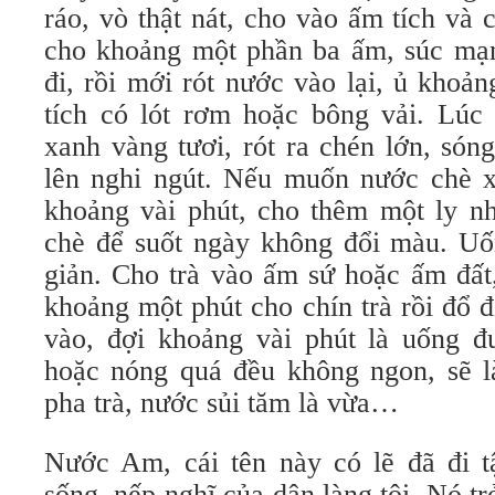
ráo, vò thật nát, cho vào ấm tích và
cho khoảng một phần ba ấm, súc mạn
đi, rồi mới rót nước vào lại, ủ khoả
tích có lót rơm hoặc bông vải. Lú
xanh vàng tươi, rót ra chén lớn, són
lên nghi ngút. Nếu muốn nước chè xa
khoảng vài phút, cho thêm một ly n
chè để suốt ngày không đổi màu. U
giản. Cho trà vào ấm sứ hoặc ấm đất,
khoảng một phút cho chín trà rồi đổ đ
vào, đợi khoảng vài phút là uống 
hoặc nóng quá đều không ngon, sẽ là
pha trà, nước sủi tăm là vừa…
Nước Am, cái tên này có lẽ đã đi t
sống, nếp nghĩ của dân làng tôi. Nó tr