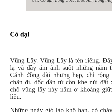
bài:
Cỏ dại
,
Làng Cóc
,
Nước Am
,
Làng Ma
Cỏ dại
Vũng Lầy. Vũng Lầy là tên riêng. Đâ
lạ và đầy ám ảnh suốt những năm t
Cánh đồng dài nhưng hẹp, chỉ rộng
chân đi, dốc dần từ cồn khe núi đất
chỗ vũng lầy này nằm ở khoảng giữ
liêu.
Những ngày gió lào khô hạn, cỏ chá