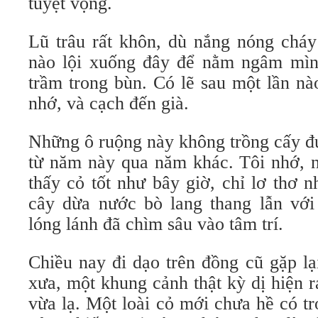
tuyệt vọng.
Lũ trâu rất khôn, dù nắng nóng chá
nào lội xuống đây để nằm ngâm mình
trầm trong bùn. Có lẽ sau một lần nào
nhớ, và cạch đến già.
Những ô ruộng này không trồng cấy đư
từ năm này qua năm khác. Tôi nhớ,
thấy cỏ tốt như bây giờ, chỉ lơ thơ 
cây dừa nước bò lang thang lẫn với
lóng lánh đã chìm sâu vào tâm trí.
Chiều nay đi dạo trên đồng cũ gặp l
xưa, một khung cảnh thật kỳ dị hiện 
vừa lạ. Một loài cỏ mới chưa hề có t