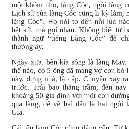
một khóm nhỏ, làng Cóc, ngôi làng 
Lịch sử của làng Cóc cũng li kỳ lắm, n
làng Cóc”. Họ nói to đến nỗi lúc nà
hết sức mà gọi nhau. Không biết từ b
thành ngữ “tiếng Làng Cóc” để chỉ
thường ấy.
Ngày xưa, bên kia sông là làng May, 
thế nào, có 5 ông đã mang vợ con bỏ 
này, dựng nhà, lập ấp. Chuyện xảy r
trước. Trải bao thăng trầm, đến nay
khoảng 50 gia đình với một con đườn
qua làng, để về hai đầu là hai ngôi 
Gia.
Cái tên làng Cóc cũng đáng yêu. Từ kh