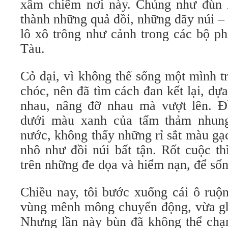
xâm chiếm nơi này. Chúng như đùn lê
thành những quả đồi, những dãy núi –
lô xô trông như cảnh trong các bộ p
Tàu.
Cỏ dại, vì không thể sống một mình t
chóc, nên đã tìm cách đan kết lại, d
nhau, nâng đỡ nhau mà vượt lên. Đ
dưới màu xanh của tấm thảm nhung
nước, không thấy những rỉ sắt màu gạ
nhô như đồi núi bất tận. Rốt cuộc th
trên những đe dọa và hiểm nạn, để sốn
Chiều nay, tôi bước xuống cái ô ruộn
vùng mênh mông chuyển động, vừa ghê
Nhưng lần này bùn đã không thể ch