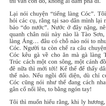
thì vẫn còn đó, không ai dám phá đi.
Lại nói chuyện “tiếng làng Cóc”. Tôi
hỏi các cụ, rằng tại sao dân mình lại 
bảo “do nước”. Nước ở đây nặng, nê
quanh chân núi này nào là Tào Sơn, 
làng Áng… đâu có chỗ nào nói to như
Cóc. Người ta còn chế ra câu chuyện
Cóc kêu gà về cho ăn mà gà làng T
Trúc cách một con sông, một cánh đồ
đê nữa thì mới tới! Kể thế để thấy d
thế nào. Nếu ngồi đối diện, dù chỉ c
Cóc cũng nói như thể đang cách nha
gân cổ nổi lên, to bằng ngón tay!
Tôi thì muốn hiểu rằng, khi ly hương