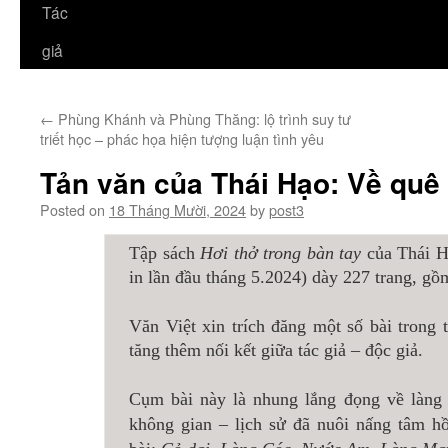
Tác
giả
←
Phùng Khánh và Phùng Thăng: lộ trình suy tư
triết học – phác họa hiện tượng luận tình yêu
Tản văn của Thái Hạo: Về qu
Posted on
18 Tháng Mười, 2024
by
post3
Tập sách
Hơi thở trong bàn tay
của Thái 
in lần đầu tháng 5.2024) dày 227 trang, gồm
Văn Việt xin trích đăng một số bài trong t
tăng thêm nối kết giữa tác giả – độc giả.
Cụm bài này là nhung lắng đọng về làng
không gian – lịch sử đã nuôi nấng tâm hồ