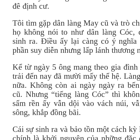
đê định cư.
Tôi tìm gặp dân làng May cũ và trò ch
họ không nói to như dân làng Cóc,
sinh ra. Điều ấy lại càng có ý nghĩa
phần suy diễn nhưng lấp lánh thương n
Kể từ ngày 5 ông mang theo gia đình 
trải đến nay đã mười mấy thế hệ. Là
nữa. Không còn ai ngày ngày ra bến
cũ. Nhưng “tiếng làng Cóc” thì khôn
sấm rền ấy vẫn dội vào vách núi, vẫ
sông, khắp đồng bãi.
Cái sự sinh ra và bảo tồn một cách kỳ
chính là khởi nguyên của những đặc 