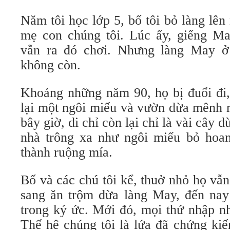
Năm tôi học lớp 5, bố tôi bỏ làng lê
mẹ con chúng tôi. Lúc ấy, giếng Ma
vẫn ra đó chơi. Nhưng làng May ở 
không còn.
Khoảng những năm 90, họ bị đuổi đi,
lại một ngôi miếu và vườn dừa mênh
bây giờ, di chỉ còn lại chỉ là vài cây 
nhà trông xa như ngôi miếu bỏ hoa
thành ruộng mía.
Bố và các chú tôi kể, thuở nhỏ họ vẫ
sang ăn trộm dừa làng May, đến nay t
trong ký ức. Mới đó, mọi thứ nhập n
Thế hệ chúng tôi là lứa đã chứng kiế