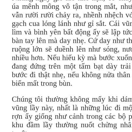
úa mênh mông vô tận trong mắt, nh
vẫn rười rười chảy ra, nhềnh nhệch 
gạch cua lóng lánh như gỉ sắt. Cái v
lìm và bình yên bất động ấy sẽ lập t
bàn tay lên mà day nhẹ. Cứ day như th
ruộng lớn sẽ duềnh lên như sóng, nư
nhiều hơn. Nếu hiếu kỳ mà bước xuống
đang đứng trên một tấm bạt dày trải
bước đi thật nhẹ, nếu không nửa thân
biến mất trong bùn.
Chúng tôi thường không mấy khi dám
vũng lầy này, nhất là những lúc đi m
rợn ấy giống như cảnh trong các bộ 
khu đầm lầy thường nuốt chửng nhân