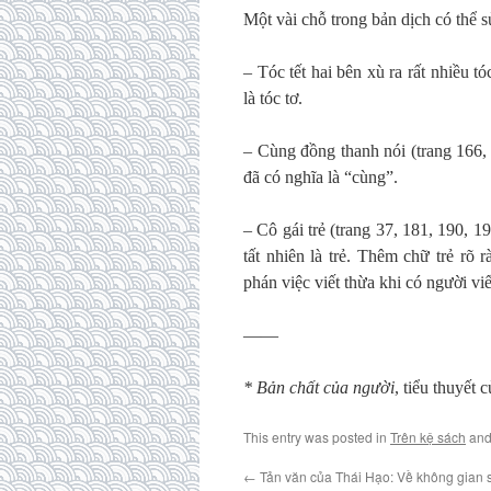
Một vài chỗ trong bản dịch có thể 
– Tóc tết hai bên xù ra rất nhiều tó
là tóc tơ.
– Cùng đồng thanh nói (trang 166,
đã có nghĩa là “cùng”.
– Cô gái trẻ (trang 37, 181, 190, 19
tất nhiên là trẻ. Thêm chữ trẻ rõ
phán việc viết thừa khi có người viết
——
* Bản chất của người
, tiểu thuyế
This entry was posted in
Trên kệ sách
and
←
Tản văn của Thái Hạo: Về không gian 