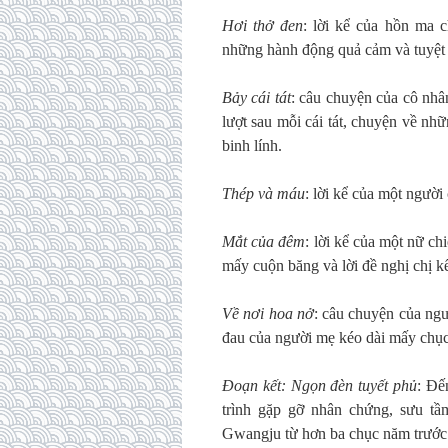
Hơi thở đen
: lời kể của hồn ma 
những hành động quả cảm và tuyệt 
Bảy cái tát
: câu chuyện của cô nhân
lượt sau mỗi cái tát, chuyện về nh
binh lính.
Thép và máu
: lời kể của một người 
Mắt của đêm
: lời kể của một nữ c
mấy cuộn băng và lời đề nghị chị kể
Về nơi hoa nở
: câu chuyện của ngườ
đau của người mẹ kéo dài mấy chụ
Đoạn kết: Ngọn đèn tuyết phủ
: Đế
trình gặp gỡ nhân chứng, sưu tầm
Gwangju từ hơn ba chục năm trước