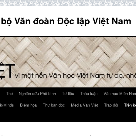
 bộ Văn đoàn Độc lập Việt Nam
Thơ
Nghiên cứu Phê bình
Tư liệu
Thảo luận
Văn học Miền Nam
k/Minds
Biếm họa
Thư bạn đọc
Media Văn Việt
Trao đổi
Trên k