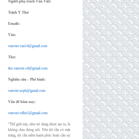
Người phụ trách Văn Việt:
Trịnh Y Thư
Emails:
Văn:
vanviet.van14@gmail.com
Thơ:
tho.vanviet.vd@gmail.com
Nghiên cứu – Phê bình:
vanviet.ncpb@gmail.com
Vấn đề hôm nay:
vanviet.vdhn1@gmail.com
“Thế giới này, như nó đang được tạo ra, là
không chịu đựng nổi. Nên tôi cần có mặt
trăng, tôi cần niềm hạnh phúc hoặc cần sự