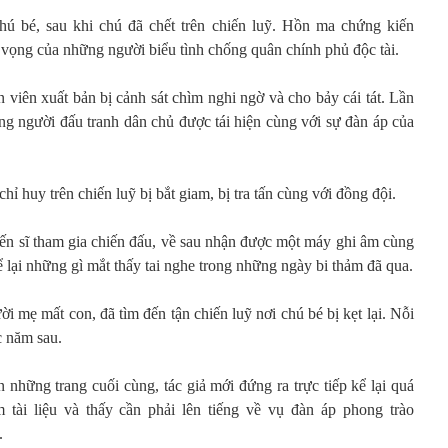
chú bé, sau khi chú đã chết trên chiến luỹ. Hồn ma chứng kiến
vọng của những người biểu tình chống quân chính phủ độc tài.
 viên xuất bản bị cảnh sát chìm nghi ngờ và cho bảy cái tát. Lần
ững người đấu tranh dân chủ được tái hiện cùng với sự đàn áp của
chỉ huy trên chiến luỹ bị bắt giam, bị tra tấn cùng với đồng đội.
hiến sĩ tham gia chiến đấu, về sau nhận được một máy ghi âm cùng
 lại những gì mắt thấy tai nghe trong những ngày bi thảm đã qua.
i mẹ mất con, đã tìm đến tận chiến luỹ nơi chú bé bị kẹt lại. Nỗi
c năm sau.
n những trang cuối cùng, tác giả mới đứng ra trực tiếp kể lại quá
 tài liệu và thấy cần phải lên tiếng về vụ đàn áp phong trào
.