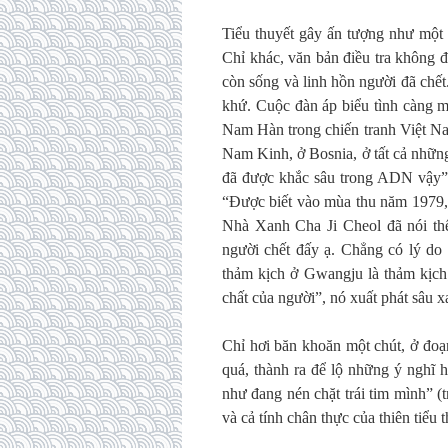
Tiểu thuyết gây ấn tượng như một
Chỉ khác, văn bản điều tra không đ
còn sống và linh hồn người đã chế
khứ. Cuộc đàn áp biểu tình càng m
Nam Hàn trong chiến tranh Việt Na
Nam Kinh, ở Bosnia, ở tất cả những
đã được khắc sâu trong ADN vậy” 
“Được biết vào mùa thu năm 1979,
Nhà Xanh Cha Ji Cheol đã nói thế
người chết đấy ạ. Chẳng có lý do
thảm kịch ở Gwangju là thảm kịch
chất của người”, nó xuất phát sâu x
Chỉ hơi băn khoăn một chút, ở đoạn
quá, thành ra để lộ những ý nghĩ h
như đang nén chặt trái tim mình” 
và cả tính chân thực của thiên tiểu 