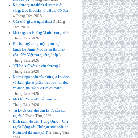
Khi thực tại trở thành đức tin cuối
cùng: Đọc Brodsky từ bài thơ
Cô đơn
4 Tháng Tám, 2026
Còn chút gì cho nghệ thuật
3 Tháng
Tám, 2026
Một saga do Hoàng Minh Tường kể
3
Tháng Tám, 2026
Hai bản ngã trong một ngôn ngữ –
Linda Lê, Anna Moï và hai thi pháp
của kí ức Việt trong tiếng Pháp
3
Tháng Tám, 2026
“Chính sử” xét xử văn chương
2
Tháng Tám, 2026
Những ngộ nhận của chúng ta khi đọc
và đánh giá tác phẩm văn học, khi đọc
và đánh giá
Nỗi buồn chiến tranh
2
Tháng Tám, 2026
Một bản “xô-nát” thấu tâm can
2
Tháng Tám, 2026
Từ ký ức của phố đến ký ức của con
người
2 Tháng Tám, 2026
Bình minh đỏ trên Trung Quốc – Chủ
nghĩa Cộng sản Chế ngự một phần tư
Nhân loại thế nào (kỳ 1)
2 Tháng Tám,