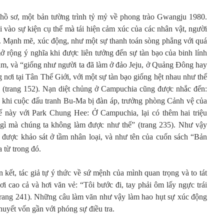
 hồ sơ, một bản tường trình tỷ mỷ về phong trào Gwangju 1980.
i vào sự kiện cụ thể mà tái hiện cảm xúc của các nhân vật, người
t. Mạnh mẽ, xúc động, như một sự thanh toán sòng phẳng với quá
ở rộng ý nghĩa khi được liên tưởng đến sự tàn bạo của binh lính
m, và “giống như người ta đã làm ở đảo Jeju, ở Quảng Đông hay
 nơi tại Tân Thế Giới, với một sự tàn bạo giống hệt nhau như thể
(trang 152). Nạn diệt chủng ở Campuchia cũng được nhắc đến:
 khi cuộc đấu tranh Bu-Ma bị đàn áp, trưởng phòng Cảnh vệ của
 này với Park Chung Hee: Ở Campuchia, lại có thêm hai triệu
 gì mà chúng ta không làm được như thế” (trang 235). Như vậy
 được khảo sát ở tầm nhân loại, và như tên của cuốn sách “Bản
a từ trong đó.
 kết, tác giả tự ý thức về sứ mệnh của mình quan trọng và to tát
ơi cao cả và hơi văn vẻ: “Tôi bước đi, tay phải ôm lấy ngực trái
(trang 241). Những câu làm văn như vậy làm hao hụt sự xúc động
thuyết vốn gần với phóng sự điều tra.