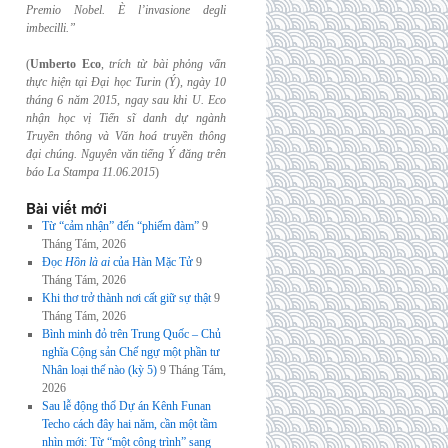
Premio Nobel. È l’invasione
degli
imbecilli.”
(
Umberto Eco
,
trích từ bài phỏng vấn
thực hiện tại Đại học Turin (Ý), ngày 10
tháng 6
năm 2015, ngay sau khi U. Eco
nhận học vị Tiến sĩ danh dự ngành
Truyền thông và
Văn hoá truyền thông
đại chúng. Nguyên văn tiếng Ý đăng trên
báo La Stampa
11.06.2015
)
Bài viết mới
Từ “cảm nhận” đến “phiếm đàm”
9
Tháng Tám, 2026
Đọc
Hồn là ai
của Hàn Mặc Tử
9
Tháng Tám, 2026
Khi thơ trở thành nơi cất giữ sự thật
9
Tháng Tám, 2026
Bình minh đỏ trên Trung Quốc – Chủ
nghĩa Cộng sản Chế ngự một phần tư
Nhân loại thế nào (kỳ 5)
9 Tháng Tám,
2026
Sau lễ động thổ Dự án Kênh Funan
Techo cách đây hai năm, cần một tầm
nhìn mới: Từ “một công trình” sang