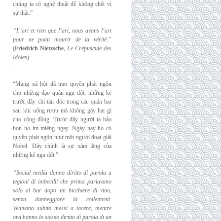
chúng ta có nghệ thuật để không chết vì
sự thật.”
“L’art et rien que l’art, nous avons l’art
pour ne point mourir de la vérité.”
(
Friedrich
Nietzsche
,
Le Crépuscule des
Idoles
)
.
“Mạng xã hội đã trao quyền phát ngôn
cho những đạo quân ngu dốt, những kẻ
trước đây chỉ tán dóc trong các quán bar
sau khi uống rượu mà không gây hại gì
cho cộng đồng. Trước đây người ta bảo
bọn họ im miệng ngay. Ngày nay họ có
quyền phát ngôn như một người đoạt giải
Nobel. Đây chính là sự xâm lăng của
những kẻ ngu dốt.”
“Social media danno diritto di parola a
legioni di imbecilli che prima parlavano
solo al
bar dopo un bicchiere di vino,
senza danneggiare la collettività.
Venivano subito messi a
tacere, mentre
ora hanno lo stesso diritto di parola di un