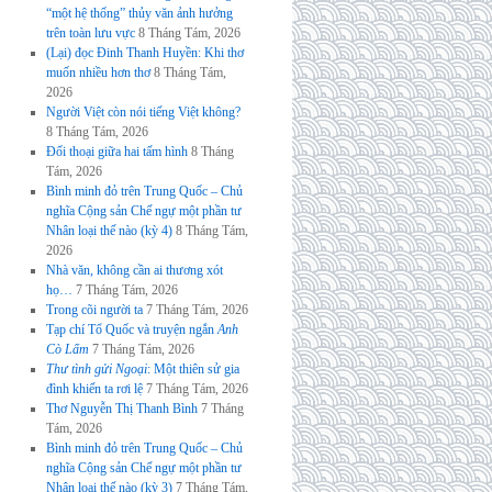
“một hệ thống” thủy văn ảnh hưởng
trên toàn lưu vực
8 Tháng Tám, 2026
(Lại) đọc Đinh Thanh Huyền: Khi thơ
muốn nhiều hơn thơ
8 Tháng Tám,
2026
Người Việt còn nói tiếng Việt không?
8 Tháng Tám, 2026
Đối thoại giữa hai tấm hình
8 Tháng
Tám, 2026
Bình minh đỏ trên Trung Quốc – Chủ
nghĩa Cộng sản Chế ngự một phần tư
Nhân loại thế nào (kỳ 4)
8 Tháng Tám,
2026
Nhà văn, không cần ai thương xót
họ…
7 Tháng Tám, 2026
Trong cõi người ta
7 Tháng Tám, 2026
Tạp chí Tổ Quốc và truyện ngắn
Anh
Cò Lấm
7 Tháng Tám, 2026
Thư tình gửi Ngoại
: Một thiên sử gia
đình khiến ta rơi lệ
7 Tháng Tám, 2026
Thơ Nguyễn Thị Thanh Bình
7 Tháng
Tám, 2026
Bình minh đỏ trên Trung Quốc – Chủ
nghĩa Cộng sản Chế ngự một phần tư
Nhân loại thế nào (kỳ 3)
7 Tháng Tám,