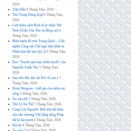
2026
Trần Dần
6 Tháng Tám, 2026
Thơ Trung Dũng Kqđ
6 Tháng Tám,
2026
Giới thiệu sách
Kinh tế tư nhân Việt
Nam
(Trần Văn Thọ và đồng sự)
6
Tháng Tám, 2026
Bình minh đỏ trên Trung Quốc – Chủ
nghĩa Cộng sản Chế ngự một phần tư
Nhân loại thế nào (kỳ 2)
6 Tháng Tám,
2026
Đọc “Xuyên qua mọi chiến tuyến” của
Nguyễn Xuân Thọ
5 Tháng Tám,
2026
Sau nửa đời, đọc lại
Nẻo về của ý
5
Tháng Tám, 2026
Henri Bergson – triết gia của niềm vui
sống
5 Tháng Tám, 2026
Án văn (6)
5 Tháng Tám, 2026
Thơ Lê An Thế
5 Tháng Tám, 2026
Cung Giũ Nguyên: Một khả thể khác
của văn chương Việt bằng tiếng Pháp
thế kỉ hai mươi
4 Tháng Tám, 2026
Hội hè
4 Tháng Tám, 2026
Án văn (5)
4 Tháng Tám, 2026