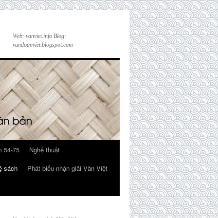
Web: vanviet.info Blog:
vandoanviet.blogspot.com
 54-75
Nghệ thuật
ệ sách
Phát biểu nhận giải Văn Việt