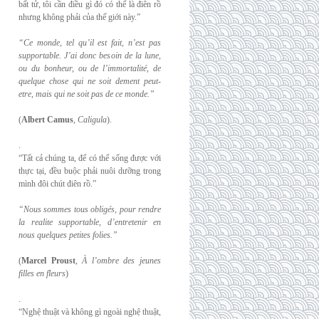
bất tử, tôi cần điều gì đó có thể là điên rồ
nhưng không phải của thế giới này.”
“Ce monde, tel qu’il est fait, n’est pas
supportable. J’ai donc besoin de la lune,
ou du
bonheur, ou de l’immortalité, de
quelque chose qui ne soit dement peut-
etre, mais qui
ne soit pas de ce monde.”
(
Albert Camus
,
Caligula
).
.
“Tất cả chúng ta, để có thể sống được với
thực tại, đều buộc phải nuôi dưỡng trong
mình đôi chút điên rồ.”
“Nous sommes tous obligés, pour rendre
la realite supportable, d’entretenir en
nous
quelques petites folies.”
(
Marcel Proust
,
À l’ombre des jeunes
filles en fleurs
)
.
“Nghệ thuật và không gì ngoài nghệ thuật,