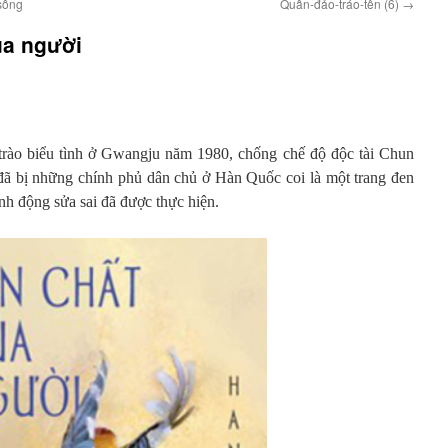
sống
Quần-đảo-tráo-tên (6)
→
ủa người
 trào biểu tình ở Gwangju năm 1980, chống chế độ độc tài Chun
ã bị những chính phủ dân chủ ở Hàn Quốc coi là một trang đen
ành động sửa sai đã được thực hiện.