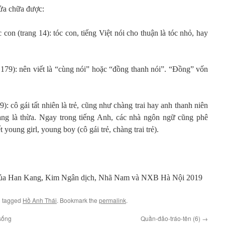
sửa chữa được:
c con (trang 14): tóc con, tiếng Việt nói cho thuận là tóc nhỏ, hay
 179): nên viết là “cùng nói” hoặc “đồng thanh nói”. “Đồng” vốn
9): cô gái tất nhiên là trẻ, cũng như chàng trai hay anh thanh niên
 ràng là thừa. Ngay trong tiếng Anh, các nhà ngôn ngữ cũng phê
 young girl, young boy (cô gái trẻ, chàng trai trẻ).
t của Han Kang, Kim Ngân dịch, Nhã Nam và NXB Hà Nội 2019
 tagged
Hồ Anh Thái
. Bookmark the
permalink
.
sống
Quần-đảo-tráo-tên (6)
→