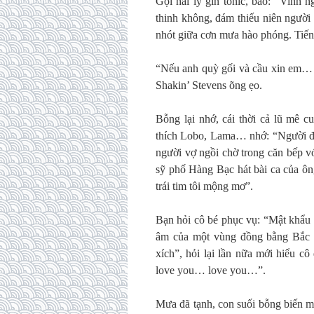
Gọi hai ly gin tonic, bảo: “Vinh 
thinh không, đám thiếu niên người 
nhót giữa cơn mưa hào phóng. Tiến
“Nếu anh quỳ gối và cầu xin em… 
Shakin’ Stevens õng ẹo.
Bỗng lại nhớ, cái thời cả lũ mê 
thích Lobo, Lama… nhớ: “Người đàn
người vợ ngồi chờ trong căn bếp vớ
sỹ phố Hàng Bạc hát bài ca của ôn
trái tim tôi mộng mơ”.
Bạn hỏi cô bé phục vụ: “Mật khẩu w
âm của một vùng đồng bằng Bắc b
xích”, hỏi lại lần nữa mới hiểu cô
love you… love you…”.
Mưa đã tạnh, con suối bỗng biến m