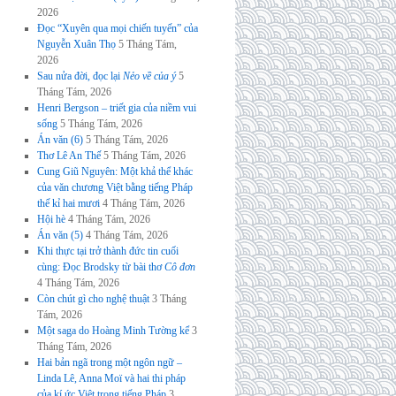
2026
Đọc “Xuyên qua mọi chiến tuyến” của
Nguyễn Xuân Thọ
5 Tháng Tám,
2026
Sau nửa đời, đọc lại
Nẻo về của ý
5
Tháng Tám, 2026
Henri Bergson – triết gia của niềm vui
sống
5 Tháng Tám, 2026
Án văn (6)
5 Tháng Tám, 2026
Thơ Lê An Thế
5 Tháng Tám, 2026
Cung Giũ Nguyên: Một khả thể khác
của văn chương Việt bằng tiếng Pháp
thế kỉ hai mươi
4 Tháng Tám, 2026
Hội hè
4 Tháng Tám, 2026
Án văn (5)
4 Tháng Tám, 2026
Khi thực tại trở thành đức tin cuối
cùng: Đọc Brodsky từ bài thơ
Cô đơn
4 Tháng Tám, 2026
Còn chút gì cho nghệ thuật
3 Tháng
Tám, 2026
Một saga do Hoàng Minh Tường kể
3
Tháng Tám, 2026
Hai bản ngã trong một ngôn ngữ –
Linda Lê, Anna Moï và hai thi pháp
của kí ức Việt trong tiếng Pháp
3