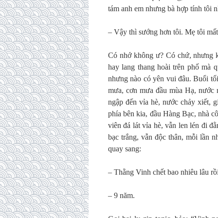
tám anh em nhưng bà hợp tính tôi nhấ
– Vậy thì sướng hơn tôi. Mẹ tôi m
Có nhớ không ư? Có chứ, nhưng kh
hay lang thang hoài trên phố mà q
nhưng nào có yên vui đâu. Buổi tối
mưa, cơn mưa đầu mùa Hạ, nước nh
ngập đến vỉa hè, nước chảy xiết, 
phía bên kia, đầu Hàng Bạc, nhà c
viên đá lát vỉa hè, vẫn len lén đi đ
bạc trắng, vẫn độc thân, mỗi lần n
quay sang:
– Thằng Vinh chết bao nhiêu lâu rồ
– 9 năm.