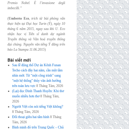
Premio Nobel. È l’invasione
degli
imbecilli.”
(
Umberto Eco
,
trích từ bài phỏng vấn
thực hiện tại Đại học Turin (Ý), ngày 10
tháng 6
năm 2015, ngay sau khi U. Eco
nhận học vị Tiến sĩ danh dự ngành
Truyền thông và
Văn hoá truyền thông
đại chúng. Nguyên văn tiếng Ý đăng trên
báo La Stampa
11.06.2015
)
Bài viết mới
Sau lễ động thổ Dự án Kênh Funan
Techo cách đây hai năm, cần một tầm
nhìn mới: Từ “một công trình” sang
“một hệ thống” thủy văn ảnh hưởng
trên toàn lưu vực
8 Tháng Tám, 2026
(Lại) đọc Đinh Thanh Huyền: Khi thơ
muốn nhiều hơn thơ
8 Tháng Tám,
2026
Người Việt còn nói tiếng Việt không?
8 Tháng Tám, 2026
Đối thoại giữa hai tấm hình
8 Tháng
Tám, 2026
Bình minh đỏ trên Trung Quốc – Chủ