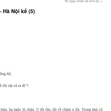
Tôi ngạc nhiên và vinh dự
→
 Hà Nội kể (5)
đồng hồ.
rồi vật vã ra đi”?
chán, ba ngày là chán. U tôi ốm, tôi về chăm u tôi. Trong nhà có