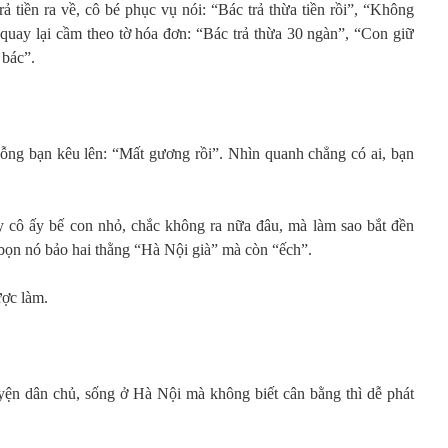
rả tiền ra về, cô bé phục vụ nói: “Bác trả thừa tiền rồi”, “Không
 quay lại cầm theo tờ hóa đơn: “Bác trả thừa 30 ngàn”, “Con giữ
 bác”.
ỗng bạn kêu lên: “Mất gương rồi”. Nhìn quanh chẳng có ai, bạn
hấy cô ấy bế con nhỏ, chắc không ra nữa đâu, mà làm sao bắt đền
bọn nó bảo hai thằng “Hà Nội già” mà còn “ếch”.
ược làm.
uyện dân chủ, sống ở Hà Nội mà không biết cân bằng thì dễ phát