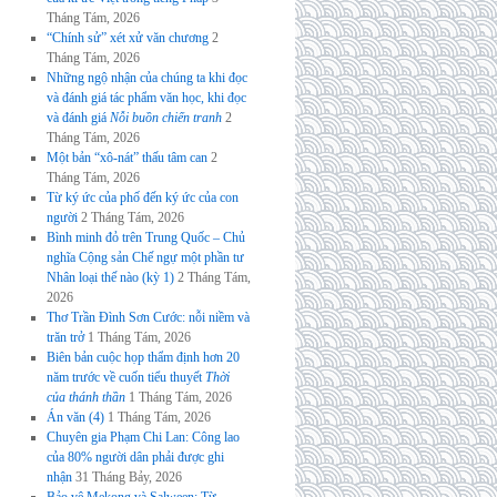
Tháng Tám, 2026
“Chính sử” xét xử văn chương
2
Tháng Tám, 2026
Những ngộ nhận của chúng ta khi đọc
và đánh giá tác phẩm văn học, khi đọc
và đánh giá
Nỗi buồn chiến tranh
2
Tháng Tám, 2026
Một bản “xô-nát” thấu tâm can
2
Tháng Tám, 2026
Từ ký ức của phố đến ký ức của con
người
2 Tháng Tám, 2026
Bình minh đỏ trên Trung Quốc – Chủ
nghĩa Cộng sản Chế ngự một phần tư
Nhân loại thế nào (kỳ 1)
2 Tháng Tám,
2026
Thơ Trần Đình Sơn Cước: nỗi niềm và
trăn trở
1 Tháng Tám, 2026
Biên bản cuộc họp thẩm định hơn 20
năm trước về cuốn tiểu thuyết
Thời
của thánh thần
1 Tháng Tám, 2026
Án văn (4)
1 Tháng Tám, 2026
Chuyên gia Phạm Chi Lan: Công lao
của 80% người dân phải được ghi
nhận
31 Tháng Bảy, 2026