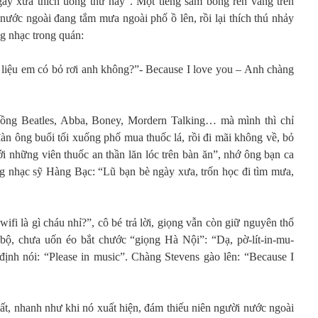
ngày xưa thích uống thứ này”. Một tiếng sấm bỗng rền vang trên
nước ngoài đang tắm mưa ngoài phố ồ lên, rồi lại thích thú nhảy
g nhạc trong quán:
liệu em có bỏ rơi anh không?”- Because I love you – Anh chàng
cuồng Beatles, Abba, Boney, Mordern Talking… mà mình thì chỉ
 ông buổi tối xuống phố mua thuốc lá, rồi đi mãi không về, bỏ
i những viên thuốc an thần lăn lóc trên bàn ăn”, nhớ ông bạn ca
g nhạc sỹ Hàng Bạc: “Lũ bạn bè ngày xưa, trốn học đi tìm mưa,
ifi là gì cháu nhỉ?”, cô bé trả lời, giọng vẫn còn giữ nguyên thổ
ộ, chưa uốn éo bắt chước “giọng Hà Nội”: “Dạ, pờ-lít-in-mu-
 định nói: “Please in music”. Chàng Stevens gào lên: “Because I
ất, nhanh như khi nó xuất hiện, đám thiếu niên người nước ngoài