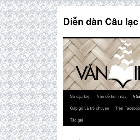
Skip
to
Diễn đàn Câu lạc
content
Số đặc biệt
Vấn đề hôm nay
Văn
Gặp gỡ và trò chuyện
Trên Faceboo
Tác giả