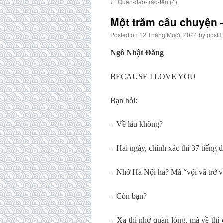
←
Quần-đảo-tráo-tên (4)
Một trăm câu chuyện –
Posted on
12 Tháng Mười, 2024
by
post3
Ngô Nhật Đăng
BECAUSE I LOVE YOU
Bạn hỏi:
– Về lâu không?
– Hai ngày, chính xác thì 37 tiếng 
– Nhớ Hà Nội hả? Mà “vội vã trở về 
– Còn bạn?
– Xa thì nhớ quặn lòng, mà về thì 