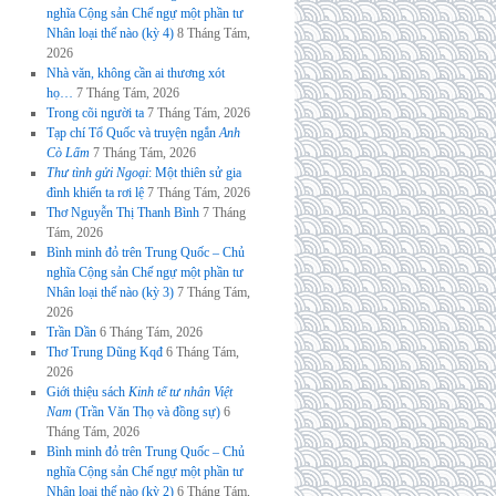
nghĩa Cộng sản Chế ngự một phần tư
Nhân loại thế nào (kỳ 4)
8 Tháng Tám,
2026
Nhà văn, không cần ai thương xót
họ…
7 Tháng Tám, 2026
Trong cõi người ta
7 Tháng Tám, 2026
Tạp chí Tổ Quốc và truyện ngắn
Anh
Cò Lấm
7 Tháng Tám, 2026
Thư tình gửi Ngoại
: Một thiên sử gia
đình khiến ta rơi lệ
7 Tháng Tám, 2026
Thơ Nguyễn Thị Thanh Bình
7 Tháng
Tám, 2026
Bình minh đỏ trên Trung Quốc – Chủ
nghĩa Cộng sản Chế ngự một phần tư
Nhân loại thế nào (kỳ 3)
7 Tháng Tám,
2026
Trần Dần
6 Tháng Tám, 2026
Thơ Trung Dũng Kqđ
6 Tháng Tám,
2026
Giới thiệu sách
Kinh tế tư nhân Việt
Nam
(Trần Văn Thọ và đồng sự)
6
Tháng Tám, 2026
Bình minh đỏ trên Trung Quốc – Chủ
nghĩa Cộng sản Chế ngự một phần tư
Nhân loại thế nào (kỳ 2)
6 Tháng Tám,