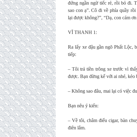
đứng ngần ngừ tiếc rẻ, rồi bỏ đi. T
sao con ạ”. Cô đi về phía quầy rồi
lại được không?”, “Dạ, con cám ơn
VĨ THANH 1:
Ra lấy xe đậu gần ngõ Phất Lộc, b
tiếp:
– Tôi trả tiền trông xe trước vì t
được. Bạn đừng kể với ai nhé, kẻo 
– Không sao đâu, mai lại có việc đ
Bạn nêu ý kiến:
– Về tôi, châm điếu cigar, bàn ch
điên lắm.