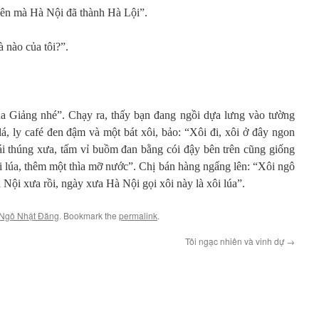
iên mà Hà Nội đã thành Hà Lội”.
 nào của tôi?”.
a Giảng nhé”. Chạy ra, thấy bạn đang ngồi dựa lưng vào tường
 lá, ly café đen đậm và một bát xôi, bảo: “Xôi đi, xôi ở đây ngon
cái thúng xưa, tấm vỉ buồm đan bằng cói đậy bên trên cũng giống
i lúa, thêm một thìa mỡ nước”. Chị bán hàng ngẩng lên: “Xôi ngô
Nội xưa rồi, ngày xưa Hà Nội gọi xôi này là xôi lúa”.
Ngô Nhật Đăng
. Bookmark the
permalink
.
Tôi ngạc nhiên và vinh dự
→