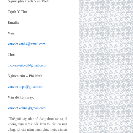
Người phụ trách Văn Việt:
Trịnh Y Thư
Emails:
Văn:
vanviet.van14@gmail.com
Thơ:
tho.vanviet.vd@gmail.com
Nghiên cứu – Phê bình:
vanviet.ncpb@gmail.com
Vấn đề hôm nay:
vanviet.vdhn1@gmail.com
“Thế giới này, như nó đang được tạo ra, là
không chịu đựng nổi. Nên tôi cần có mặt
trăng, tôi cần niềm hạnh phúc hoặc cần sự