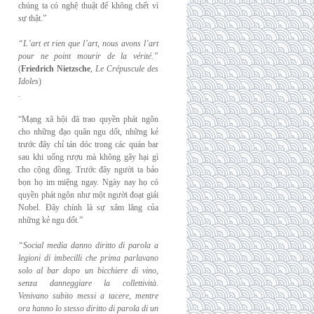
chúng ta có nghệ thuật để không chết vì
sự thật.”
“L’art et rien que l’art, nous avons l’art
pour ne point mourir de la vérité.”
(
Friedrich
Nietzsche
,
Le Crépuscule des
Idoles
)
.
“Mạng xã hội đã trao quyền phát ngôn
cho những đạo quân ngu dốt, những kẻ
trước đây chỉ tán dóc trong các quán bar
sau khi uống rượu mà không gây hại gì
cho cộng đồng. Trước đây người ta bảo
bọn họ im miệng ngay. Ngày nay họ có
quyền phát ngôn như một người đoạt giải
Nobel. Đây chính là sự xâm lăng của
những kẻ ngu dốt.”
“Social media danno diritto di parola a
legioni di imbecilli che prima parlavano
solo al
bar dopo un bicchiere di vino,
senza danneggiare la collettività.
Venivano subito messi a
tacere, mentre
ora hanno lo stesso diritto di parola di un