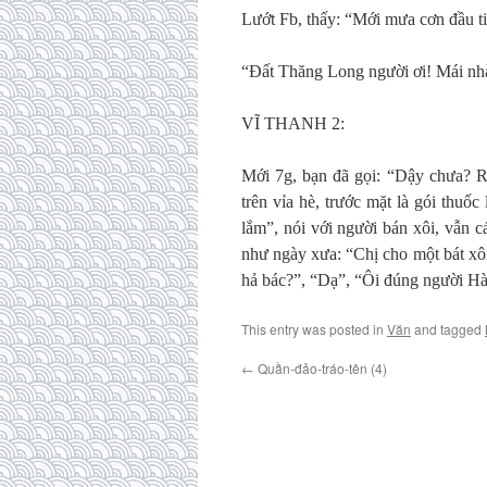
Lướt Fb, thấy: “Mới mưa cơn đầu t
“Đất Thăng Long người ơi! Mái nhà
VĨ THANH 2:
Mới 7g, bạn đã gọi: “Dậy chưa? R
trên vỉa hè, trước mặt là gói thuốc
lắm”, nói với người bán xôi, vẫn 
như ngày xưa: “Chị cho một bát xô
hả bác?”, “Dạ”, “Ôi đúng người Hà 
This entry was posted in
Văn
and tagged
←
Quần-đảo-tráo-tên (4)