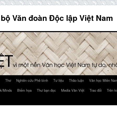
 bộ Văn đoàn Độc lập Việt Nam
Thơ
Nghiên cứu Phê bình
Tư liệu
Thảo luận
Văn học Miền Nam
k/Minds
Biếm họa
Thư bạn đọc
Media Văn Việt
Trao đổi
Trên k