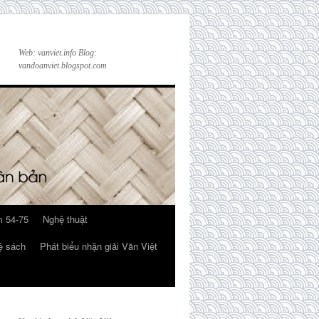
Web: vanviet.info Blog:
vandoanviet.blogspot.com
 54-75
Nghệ thuật
ệ sách
Phát biểu nhận giải Văn Việt