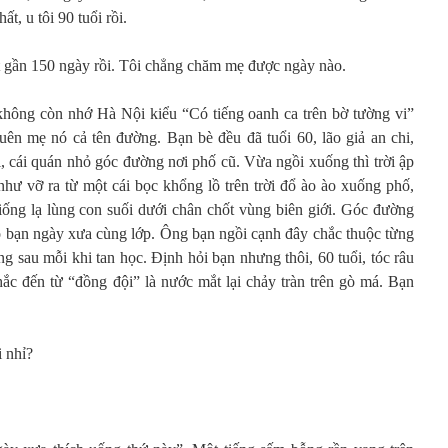
t, u tôi 90 tuổi rồi.
ất gần 150 ngày rồi. Tôi chẳng chăm mẹ được ngày nào.
ông còn nhớ Hà Nội kiểu “Có tiếng oanh ca trên bờ tường vi”
uên mẹ nó cả tên đường. Bạn bè đều đã tuổi 60, lão giả an chi,
, cái quán nhỏ góc đường nơi phố cũ. Vừa ngồi xuống thì trời ập
ư vỡ ra từ một cái bọc khổng lồ trên trời đổ ào ào xuống phố,
giống lạ lùng con suối dưới chân chốt vùng biên giới. Góc đường
ô bạn ngày xưa cùng lớp. Ông bạn ngồi cạnh đây chắc thuộc từng
ằng sau mỗi khi tan học. Định hỏi bạn nhưng thôi, 60 tuổi, tóc râu
hắc đến từ “đồng đội” là nước mắt lại chảy tràn trên gò má. Bạn
i nhỉ?