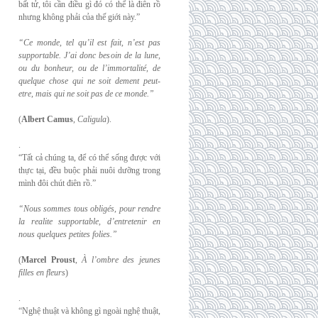
bất tử, tôi cần điều gì đó có thể là điên rồ
nhưng không phải của thế giới này.”
“Ce monde, tel qu’il est fait, n’est pas
supportable. J’ai donc besoin de la lune,
ou du
bonheur, ou de l’immortalité, de
quelque chose qui ne soit dement peut-
etre, mais qui
ne soit pas de ce monde.”
(
Albert Camus
,
Caligula
).
.
“Tất cả chúng ta, để có thể sống được với
thực tại, đều buộc phải nuôi dưỡng trong
mình đôi chút điên rồ.”
“Nous sommes tous obligés, pour rendre
la realite supportable, d’entretenir en
nous
quelques petites folies.”
(
Marcel Proust
,
À l’ombre des jeunes
filles en fleurs
)
.
“Nghệ thuật và không gì ngoài nghệ thuật,