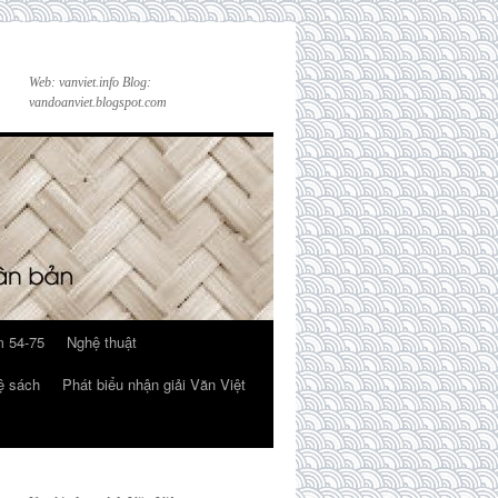
Web: vanviet.info Blog:
vandoanviet.blogspot.com
 54-75
Nghệ thuật
ệ sách
Phát biểu nhận giải Văn Việt