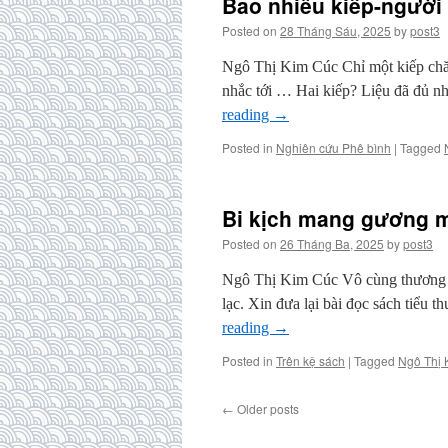
Bao nhiêu kiếp-ngườ
Posted on
28 Tháng Sáu, 2025
by
post3
Ngô Thị Kim Cúc Chỉ một kiếp chăn
nhắc tới … Hai kiếp? Liệu đã đủ n
reading
→
Posted in
Nghiên cứu Phê bình
|
Tagged
Bi kịch mang gương m
Posted on
26 Tháng Ba, 2025
by
post3
Ngô Thị Kim Cúc Vô cùng thương ti
lạc. Xin đưa lại bài đọc sách tiểu t
reading
→
Posted in
Trên kệ sách
|
Tagged
Ngô Thị 
←
Older posts