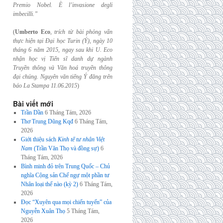
Premio Nobel. È l’invasione
degli
imbecilli.”
(
Umberto Eco
,
trích từ bài phỏng vấn
thực hiện tại Đại học Turin (Ý), ngày 10
tháng 6
năm 2015, ngay sau khi U. Eco
nhận học vị Tiến sĩ danh dự ngành
Truyền thông và
Văn hoá truyền thông
đại chúng. Nguyên văn tiếng Ý đăng trên
báo La Stampa
11.06.2015
)
Bài viết mới
Trần Dần
6 Tháng Tám, 2026
Thơ Trung Dũng Kqđ
6 Tháng Tám,
2026
Giới thiệu sách
Kinh tế tư nhân Việt
Nam
(Trần Văn Thọ và đồng sự)
6
Tháng Tám, 2026
Bình minh đỏ trên Trung Quốc – Chủ
nghĩa Cộng sản Chế ngự một phần tư
Nhân loại thế nào (kỳ 2)
6 Tháng Tám,
2026
Đọc “Xuyên qua mọi chiến tuyến” của
Nguyễn Xuân Thọ
5 Tháng Tám,
2026