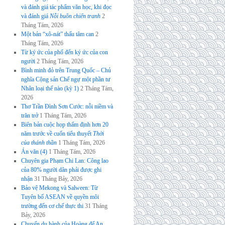
và đánh giá tác phẩm văn học, khi đọc
và đánh giá
Nỗi buồn chiến tranh
2
Tháng Tám, 2026
Một bản “xô-nát” thấu tâm can
2
Tháng Tám, 2026
Từ ký ức của phố đến ký ức của con
người
2 Tháng Tám, 2026
Bình minh đỏ trên Trung Quốc – Chủ
nghĩa Cộng sản Chế ngự một phần tư
Nhân loại thế nào (kỳ 1)
2 Tháng Tám,
2026
Thơ Trần Đình Sơn Cước: nỗi niềm và
trăn trở
1 Tháng Tám, 2026
Biên bản cuộc họp thẩm định hơn 20
năm trước về cuốn tiểu thuyết
Thời
của thánh thần
1 Tháng Tám, 2026
Án văn (4)
1 Tháng Tám, 2026
Chuyên gia Phạm Chi Lan: Công lao
của 80% người dân phải được ghi
nhận
31 Tháng Bảy, 2026
Bảo vệ Mekong và Salween: Từ
Tuyên bố ASEAN về quyền môi
trường đến cơ chế thực thi
31 Tháng
Bảy, 2026
Chuyến du hành của Hoàng đế An