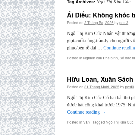
Tag Archives:
Ngô Thị Kim Cúc
Ái Điểu: Không khóc t
Posted on
3 Tháng Ba, 2026
by
post3
Ngô Thị Kim Cúc Nhân vật thường xu
giọt-cuối-cùng-tràn-ly cho người v
phục/bén rễ dài …
Continue readi
Posted in
Nghiên cứu Phê bình
,
Số đặc bi
Hữu Loan, Xuân Sách 
Posted on
31 Tháng Mười, 2025
by
post3
Ngô Thị Kim Cúc Có hai bài thơ ph
được hát công khai trước 1975: N
Continue reading
→
Posted in
Văn
|
Tagged
Ngô Thị Kim Cúc