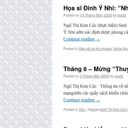
Họa sĩ Đinh Ý Nhi: “Nh
Posted on
10 Tháng Tám, 2025
by
post3
Ngô Thị Kim Cúc (thực hiện) Sinh 
Ý Nhi sớm xác định được phong các
Continue reading
→
Posted in
Gặp gỡ và trò chuyện
,
Nghệ thu
Tháng 6 – Mừng “Thu
Posted on
3 Tháng Bảy, 2025
by
post3
Ngô Thị Kim Cúc Thông tin về tiể
mạng/trên các quầy sách khiến chún
Continue reading
→
Posted in
Văn
|
Tagged
Ngô Thị Kim Cúc