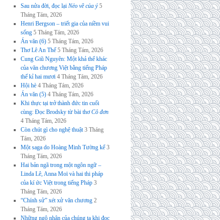
Sau nửa đời, đọc lại
Nẻo về của ý
5
Tháng Tám, 2026
Henri Bergson – triết gia của niềm vui
sống
5 Tháng Tám, 2026
Án văn (6)
5 Tháng Tám, 2026
Thơ Lê An Thế
5 Tháng Tám, 2026
Cung Giũ Nguyên: Một khả thể khác
của văn chương Việt bằng tiếng Pháp
thế kỉ hai mươi
4 Tháng Tám, 2026
Hội hè
4 Tháng Tám, 2026
Án văn (5)
4 Tháng Tám, 2026
Khi thực tại trở thành đức tin cuối
cùng: Đọc Brodsky từ bài thơ
Cô đơn
4 Tháng Tám, 2026
Còn chút gì cho nghệ thuật
3 Tháng
Tám, 2026
Một saga do Hoàng Minh Tường kể
3
Tháng Tám, 2026
Hai bản ngã trong một ngôn ngữ –
Linda Lê, Anna Moï và hai thi pháp
của kí ức Việt trong tiếng Pháp
3
Tháng Tám, 2026
“Chính sử” xét xử văn chương
2
Tháng Tám, 2026
Những ngộ nhận của chúng ta khi đọc