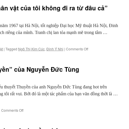
Xuân
ân vật của tôi không đi ra từ đâu cả”
Sách
…
và
hai
năm 1967 tại Hà Nội, tốt nghiệp Đại học Mỹ thuật Hà Nội, Đinh
bài
h riêng của mình. Tranh chị lan tỏa mạnh mẽ trong tâm …
thơ
“vượt
biên”
on
ật
|
Tagged
Ngô Thị Kim Cúc
,
Đinh Ý Nhi
|
Comments Off
…
Họa
sĩ
Đinh
yền” của Nguyễn Đức Tùng
Ý
Nhi:
“Nhân
vật
u thuyết Thuyền của anh Nguyễn Đức Tùng đang hot trên
của
g tôi rất vui. Bởi đó là một tác phẩm của bạn văn đồng thời là …
tôi
không
đi
on
|
Comments Off
ra
Tháng
từ
6
đâu
–
cả”