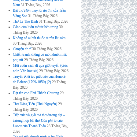
Nam
31 Tháng Bảy, 2026
Bài thơ
Hôm nay tôi ăn thịt
của Trần
Vàng Sao
31 Tháng Bảy, 2026
Thơ Lê Thọ Bình
31 Tháng Bảy, 2026
Cánh cửa luôn mở từ bên trong
30
Tháng Bảy, 2026
Không có ai hút thuốc ở trên lầu tám
30 Tháng Bảy, 2026
Chuyện tử tế
30 Tháng Bảy, 2026
Chiến tranh không có một khuôn mặt
phụ nữ
29 Tháng Bảy, 2026
Một cuốn sách đi qua giới tuyến (Góc
nhìn Văn học sử)
29 Tháng Bảy, 2026
Truyện
Kiệt tác giấu kín
của Honoré
de Balzac (1799-1850) (2)
29 Tháng
Bảy, 2026
Đặt tên cho Phủ Thành Chương
29
Tháng Bảy, 2026
Thơ Đặng Tiến (Thái Nguyên)
29
Tháng Bảy, 2026
Tiếp xúc và giải mã thơ đương đại –
trường hợp bài thơ
Đàn ghi-ta của
Lorca
của Thanh Thảo
28 Tháng Bảy,
2026