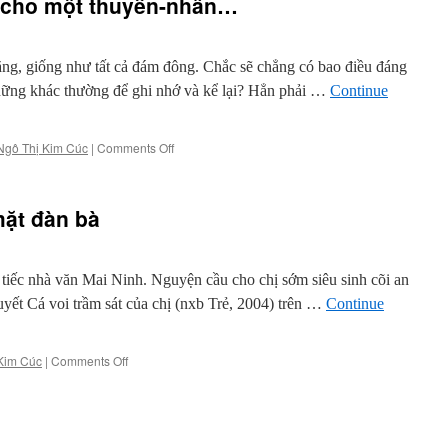
i cho một thuyền-nhân…
Mừng
“Thuyền”
của
Nguyễn
g, giống như tất cả đám đông. Chắc sẽ chẳng có bao điều đáng
Đức
hững khác thường để ghi nhớ và kể lại? Hẳn phải …
Continue
Tùng
on
Ngô Thị Kim Cúc
|
Comments Off
Bao
nhiêu
kiếp-
ặt đàn bà
người
cho
một
thuyền-
ếc nhà văn Mai Ninh. Nguyện cầu cho chị sớm siêu sinh cõi an
nhân…
huyết Cá voi trầm sát của chị (nxb Trẻ, 2004) trên …
Continue
on
Kim Cúc
|
Comments Off
Bi
kịch
mang
gương