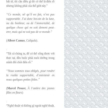
bất tử, tôi cần điều gì đó có thể là điên rồ
nhưng không phải của thế giới này.”
“Ce monde, tel qu’il est fait, n’est pas
supportable. J’ai donc besoin de la lune,
ou du
bonheur, ou de l’immortalité, de
quelque chose qui ne soit dement peut-
etre, mais qui
ne soit pas de ce monde.”
(
Albert Camus
,
Caligula
).
.
“Tất cả chúng ta, để có thể sống được với
thực tại, đều buộc phải nuôi dưỡng trong
mình đôi chút điên rồ.”
“Nous sommes tous obligés, pour rendre
la realite supportable, d’entretenir en
nous
quelques petites folies.”
(
Marcel Proust
,
À l’ombre des jeunes
filles en fleurs
)
.
“Nghệ thuật và không gì ngoài nghệ thuật,