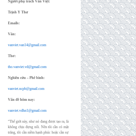
Người phụ trách Văn Việt:
Trịnh Y Thư
Emails:
Văn:
vanviet.van14@gmail.com
Thơ:
tho.vanviet.vd@gmail.com
Nghiên cứu – Phê bình:
vanviet.ncpb@gmail.com
Vấn đề hôm nay:
vanviet.vdhn1@gmail.com
“Thế giới này, như nó đang được tạo ra, là
không chịu đựng nổi. Nên tôi cần có mặt
trăng, tôi cần niềm hạnh phúc hoặc cần sự