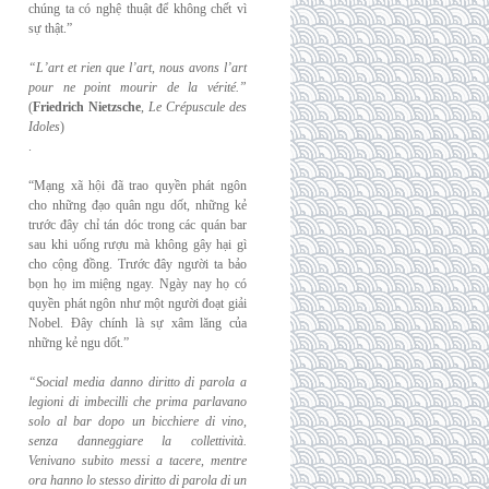
chúng ta có nghệ thuật để không chết vì
sự thật.”
“L’art et rien que l’art, nous avons l’art
pour ne point mourir de la vérité.”
(
Friedrich
Nietzsche
,
Le Crépuscule des
Idoles
)
.
“Mạng xã hội đã trao quyền phát ngôn
cho những đạo quân ngu dốt, những kẻ
trước đây chỉ tán dóc trong các quán bar
sau khi uống rượu mà không gây hại gì
cho cộng đồng. Trước đây người ta bảo
bọn họ im miệng ngay. Ngày nay họ có
quyền phát ngôn như một người đoạt giải
Nobel. Đây chính là sự xâm lăng của
những kẻ ngu dốt.”
“Social media danno diritto di parola a
legioni di imbecilli che prima parlavano
solo al
bar dopo un bicchiere di vino,
senza danneggiare la collettività.
Venivano subito messi a
tacere, mentre
ora hanno lo stesso diritto di parola di un