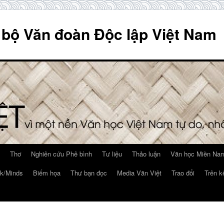
 bộ Văn đoàn Độc lập Việt Nam
Thơ
Nghiên cứu Phê bình
Tư liệu
Thảo luận
Văn học Miền Nam
k/Minds
Biếm họa
Thư bạn đọc
Media Văn Việt
Trao đổi
Trên k