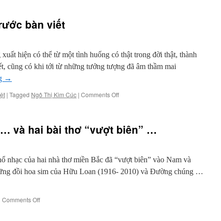
rước bàn viết
ất hiện có thể từ một tình huống có thật trong đời thật, thành
iết, cũng có khi tới từ những tưởng tượng đã âm thầm mai
ng
→
on
ệt
|
Tagged
Ngô Thị Kim Cúc
|
Comments Off
Ái
Điểu:
Không
… và hai bài thơ “vượt biên” …
khóc
trước
bàn
viết
ổ nhạc của hai nhà thơ miền Bắc đã “vượt biên” vào Nam và
hững đồi hoa sim của Hữu Loan (1916- 2010) và Đường chúng …
on
|
Comments Off
Hữu
Loan,