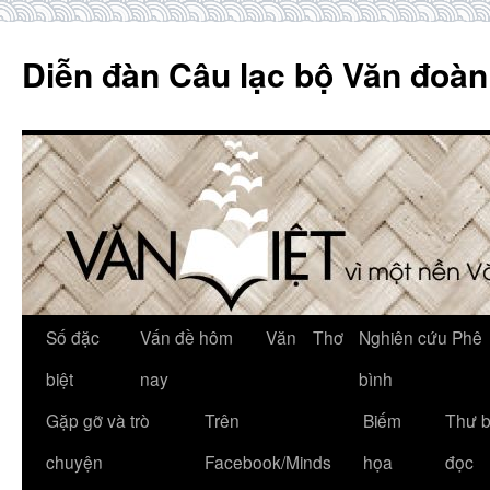
Skip
to
Diễn đàn Câu lạc bộ Văn đoàn
content
Số đặc
Vấn đề hôm
Văn
Thơ
Nghiên cứu Phê
biệt
nay
bình
Gặp gỡ và trò
Trên
Biếm
Thư 
chuyện
Facebook/Minds
họa
đọc