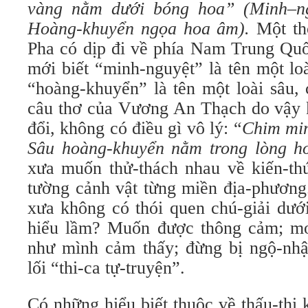
vàng nằm dưới bóng hoa”
(Minh
–
n
Hoàng-khuyển ngọa hoa âm
)
.
Một th
Pha có dịp đi về phía Nam Trung Qu
mới biết “minh-nguyệt” là tên một loa
“hoàng-khuyển” là tên một loài sâu, c
câu thơ của Vương An Thạch do vậy kh
đổi, không có điều gì vô lý: “
Chim minh
Sâu hoàng-khuyển nằm trong lòng
xưa muốn thử-thách nhau về kiến-thứ
tường cảnh vật từng miền địa-phương.
xưa không có thói quen chú-giải dưới 
hiểu lầm? Muốn được thông cảm; mo
như mình cảm thấy; đừng bị ngộ-nhậ
lối “thi-ca tự-truyện”.
Có những hiểu biết thuộc về thấu-th