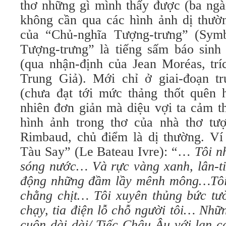
thơ những gì mình thấy được (ba ngàn
không cần qua các hình ảnh dị thườ
của “Chủ-nghĩa Tượng-trưng” (Sym
Tượng-trưng” là tiếng sấm báo sinh 
(qua nhận-định của Jean Moréas, trí
Trung Giả). Mới chỉ ở giai-đoạn t
(chưa đạt tới mức thảng thốt quên
nhiên đơn giản mà diệu vợi ta cảm t
hình ảnh trong thơ của nhà thơ tươ
Rimbaud, chủ điểm là dị thường. Vi
Tàu Say” (Le Bateau Ivre): “…
Tôi nh
sóng nước…
Và rực vàng xanh, lân-
động những đầm lầy mênh mông…Tôi c
chằng chịt… Tôi xuyên thủng bức tươ
chạy, tia điện lỗ chỗ người tôi… Nhữ
cuộn dài dài/ Tiếc Châu Âu với lan c