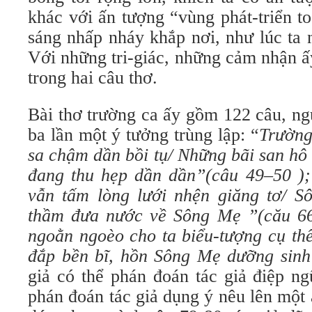
khác với ấn tượng “vùng phát-triển t
sáng nhấp nháy khắp nơi, như lúc ta
Với những tri-giác, những cảm nhận ấ
trong hai câu thơ.
Bài thơ trường ca ấy gồm 122 câu, ngườ
ba lần một ý tưởng trùng lập: “
Trường
sa chậm dần bồi tụ/ Những bãi san hô 
đang thu hẹp dần dần”
(
câu
49
–
50 )
;
vẫn tấm lòng lưới nhện giăng tơ/ S
thầm đưa nước về Sông Mẹ ”
(
cău
6
ngoằn ngoèo cho ta biểu-tượng cụ thê
đ
ắp bền bĩ, hồn Sông Mẹ dưỡng sin
giả có thể phán đoán tác giả điệp ngư
phán đoán tác giả dụng ý nêu lên một 