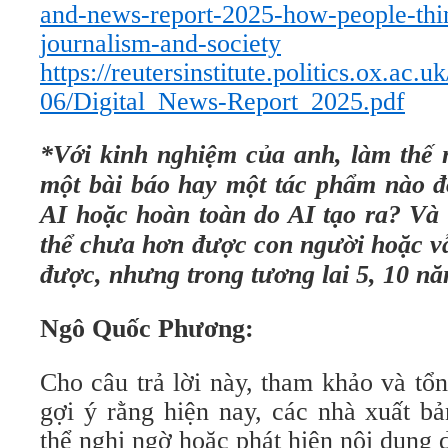
and-news-report-2025-how-people-thin
journalism-and-society
https://reutersinstitute.politics.ox.ac.uk
06/Digital_News-Report_2025.pdf
*Với kinh nghiệm của anh, làm thế 
một bài báo hay một tác phẩm nào đó
AI hoặc hoàn toàn do AI tạo ra? Và 
thể chưa hơn được con người hoặc vẫ
được, nhưng trong tương lai 5, 10 nă
Ngô Quốc Phương:
Cho câu trả lời này, tham khảo và tổ
gợi ý rằng hiện nay, các nhà xuất bả
thể nghi ngờ hoặc phát hiện nội dung 