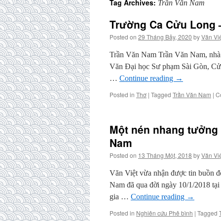
Tag Archives:
Trần Văn Nam
Trường Ca Cửu Long 
Posted on
29 Tháng Bảy, 2020
by
Văn Vi
Trần Văn Nam Trần Văn Nam, nhà th
Văn Đại học Sư phạm Sài Gòn, Cử 
…
Continue reading
→
Posted in
Thơ
|
Tagged
Trần Văn Nam
|
C
Một nén nhang tưởng 
Nam
Posted on
13 Tháng Một, 2018
by
Văn Vi
Văn Việt vừa nhận được tin buồn đ
Nam đã qua đời ngày 10/1/2018 tại
gia …
Continue reading
→
Posted in
Nghiên cứu Phê bình
|
Tagged