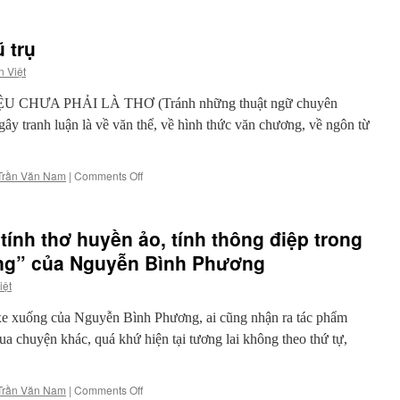
Một
nén
nhang
ũ trụ
tưởng
nhớ
n Việt
nhà
nghiên
ỆU CHƯA PHẢI LÀ THƠ (Tránh những thuật ngữ chuyên
cứu
gây tranh luận là về văn thể, về hình thức văn chương, về ngôn từ
văn
học
Trần
on
Trần Văn Nam
|
Comments Off
Văn
Thơ
Nam
với
đề
 tính thơ huyền ảo, tính thông điệp trong
tài
vật
ống” của Nguyễn Bình Phương
lý
iệt
vũ
trụ
xe xuống của Nguyễn Bình Phương, ai cũng nhận ra tác phẩm
qua chuyện khác, quá khứ hiện tại tương lai không theo thứ tự,
on
Trần Văn Nam
|
Comments Off