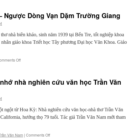
– Ngược Dòng Vạn Dặm Trường Giang
ệt
ơ nhà biên khảo, sinh năm 1939 tại Bến Tre, tốt nghiệp khoa
nhân giáo khoa Triết học Tây phương Đại học Văn Khoa. Giáo
on
omments Off
Trường
Ca
Cửu
nhớ nhà nghiên cứu văn học Trần Văn
Long
–
Ngược
ệt
Dòng
Vạn
ột ngột từ Hoa Kỳ: Nhà nghiên cứu văn học-nhà thơ Trần Văn
Dặm
Trường
 California, hưởng thọ 79 tuổi. Tác giả Trần Văn Nam mới tham
Giang
on
Trần Văn Nam
|
Comments Off