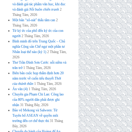
và đánh giá tác phẩm văn học, khi đọc
và đánh giá
Nỗi buồn chiến tranh
2
Tháng Tám, 2026
Một bản “xô-nát” thấu tâm can
2
Tháng Tám, 2026
Từ ký ức của phố đến ký ức của con
người
2 Tháng Tám, 2026
Bình minh đỏ trên Trung Quốc – Chủ
nghĩa Cộng sản Chế ngự một phần tư
Nhân loại thế nào (kỳ 1)
2 Tháng Tám,
2026
Thơ Trần Đình Sơn Cước: nỗi niềm và
trăn trở
1 Tháng Tám, 2026
Biên bản cuộc họp thẩm định hơn 20
năm trước về cuốn tiểu thuyết
Thời
của thánh thần
1 Tháng Tám, 2026
Án văn (4)
1 Tháng Tám, 2026
Chuyên gia Phạm Chi Lan: Công lao
của 80% người dân phải được ghi
nhận
31 Tháng Bảy, 2026
Bảo vệ Mekong và Salween: Từ
Tuyên bố ASEAN về quyền môi
trường đến cơ chế thực thi
31 Tháng
Bảy, 2026
Chuyến du hành của Hoàng đế An