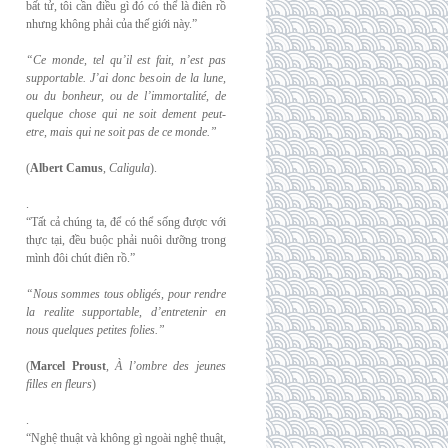
bất tử, tôi cần điều gì đó có thể là điên rồ
nhưng không phải của thế giới này.”
“Ce monde, tel qu’il est fait, n’est pas
supportable. J’ai donc besoin de la lune,
ou du
bonheur, ou de l’immortalité, de
quelque chose qui ne soit dement peut-
etre, mais qui
ne soit pas de ce monde.”
(
Albert Camus
,
Caligula
).
.
“Tất cả chúng ta, để có thể sống được với
thực tại, đều buộc phải nuôi dưỡng trong
mình đôi chút điên rồ.”
“Nous sommes tous obligés, pour rendre
la realite supportable, d’entretenir en
nous
quelques petites folies.”
(
Marcel Proust
,
À l’ombre des jeunes
filles en fleurs
)
.
“Nghệ thuật và không gì ngoài nghệ thuật,