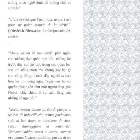
chúng ta có nghệ thuật để không chết vì
sự thật.”
“L’art et rien que l’art, nous avons l’art
pour ne point mourir de la vérité.”
(
Friedrich
Nietzsche
,
Le Crépuscule des
Idoles
)
.
“Mạng xã hội đã trao quyền phát ngôn
cho những đạo quân ngu dốt, những kẻ
trước đây chỉ tán dóc trong các quán bar
sau khi uống rượu mà không gây hại gì
cho cộng đồng. Trước đây người ta bảo
bọn họ im miệng ngay. Ngày nay họ có
quyền phát ngôn như một người đoạt giải
Nobel. Đây chính là sự xâm lăng của
những kẻ ngu dốt.”
“Social media danno diritto di parola a
legioni di imbecilli che prima parlavano
solo al
bar dopo un bicchiere di vino,
senza danneggiare la collettività.
Venivano subito messi a
tacere, mentre
ora hanno lo stesso diritto di parola di un