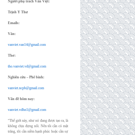
Người phụ trách Văn Việt:
Trịnh Y Thư
Emails:
Văn:
vanviet.van14@gmail.com
Thơ:
tho.vanviet.vd@gmail.com
Nghiên cứu – Phê bình:
vanviet.ncpb@gmail.com
Vấn đề hôm nay:
vanviet.vdhn1@gmail.com
“Thế giới này, như nó đang được tạo ra, là
không chịu đựng nổi. Nên tôi cần có mặt
trăng, tôi cần niềm hạnh phúc hoặc cần sự