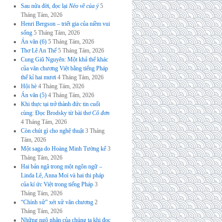
Sau nửa đời, đọc lại
Nẻo về của ý
5
Tháng Tám, 2026
Henri Bergson – triết gia của niềm vui
sống
5 Tháng Tám, 2026
Án văn (6)
5 Tháng Tám, 2026
Thơ Lê An Thế
5 Tháng Tám, 2026
Cung Giũ Nguyên: Một khả thể khác
của văn chương Việt bằng tiếng Pháp
thế kỉ hai mươi
4 Tháng Tám, 2026
Hội hè
4 Tháng Tám, 2026
Án văn (5)
4 Tháng Tám, 2026
Khi thực tại trở thành đức tin cuối
cùng: Đọc Brodsky từ bài thơ
Cô đơn
4 Tháng Tám, 2026
Còn chút gì cho nghệ thuật
3 Tháng
Tám, 2026
Một saga do Hoàng Minh Tường kể
3
Tháng Tám, 2026
Hai bản ngã trong một ngôn ngữ –
Linda Lê, Anna Moï và hai thi pháp
của kí ức Việt trong tiếng Pháp
3
Tháng Tám, 2026
“Chính sử” xét xử văn chương
2
Tháng Tám, 2026
Những ngộ nhận của chúng ta khi đọc