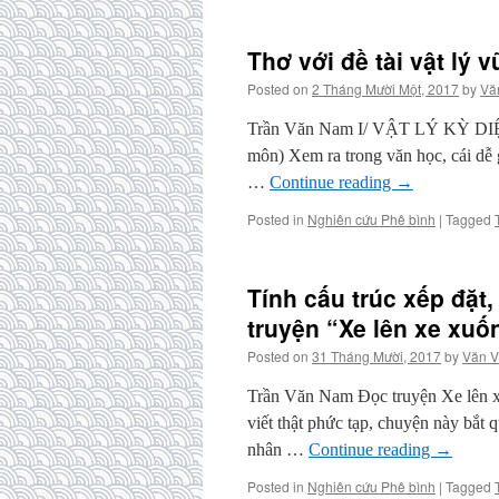
Thơ với đề tài vật lý v
Posted on
2 Tháng Mười Một, 2017
by
Vă
Trần Văn Nam I/ VẬT LÝ KỲ DI
môn) Xem ra trong văn học, cái dễ 
…
Continue reading
→
Posted in
Nghiên cứu Phê bình
|
Tagged
Tính cấu trúc xếp đặt,
truyện “Xe lên xe xu
Posted on
31 Tháng Mười, 2017
by
Văn V
Trần Văn Nam Đọc truyện Xe lên 
viết thật phức tạp, chuyện này bắt 
nhân …
Continue reading
→
Posted in
Nghiên cứu Phê bình
|
Tagged