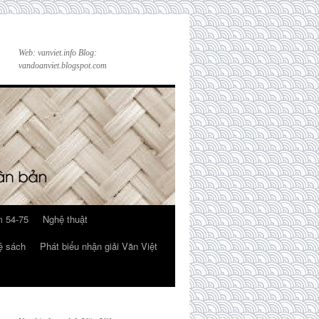
Web: vanviet.info Blog:
vandoanviet.blogspot.com
 54-75
Nghệ thuật
ệ sách
Phát biểu nhận giải Văn Việt