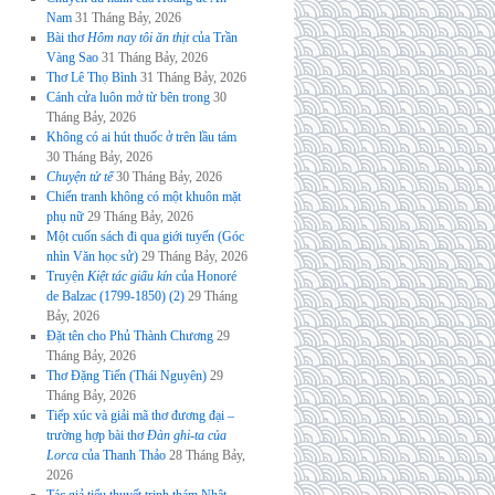
Nam
31 Tháng Bảy, 2026
Bài thơ
Hôm nay tôi ăn thịt
của Trần
Vàng Sao
31 Tháng Bảy, 2026
Thơ Lê Thọ Bình
31 Tháng Bảy, 2026
Cánh cửa luôn mở từ bên trong
30
Tháng Bảy, 2026
Không có ai hút thuốc ở trên lầu tám
30 Tháng Bảy, 2026
Chuyện tử tế
30 Tháng Bảy, 2026
Chiến tranh không có một khuôn mặt
phụ nữ
29 Tháng Bảy, 2026
Một cuốn sách đi qua giới tuyến (Góc
nhìn Văn học sử)
29 Tháng Bảy, 2026
Truyện
Kiệt tác giấu kín
của Honoré
de Balzac (1799-1850) (2)
29 Tháng
Bảy, 2026
Đặt tên cho Phủ Thành Chương
29
Tháng Bảy, 2026
Thơ Đặng Tiến (Thái Nguyên)
29
Tháng Bảy, 2026
Tiếp xúc và giải mã thơ đương đại –
trường hợp bài thơ
Đàn ghi-ta của
Lorca
của Thanh Thảo
28 Tháng Bảy,
2026