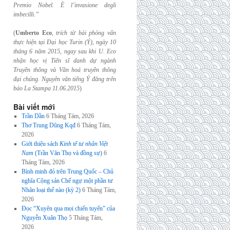
Premio Nobel. È l’invasione
degli
imbecilli.”
(
Umberto Eco
,
trích từ bài phỏng vấn
thực hiện tại Đại học Turin (Ý), ngày 10
tháng 6
năm 2015, ngay sau khi U. Eco
nhận học vị Tiến sĩ danh dự ngành
Truyền thông và
Văn hoá truyền thông
đại chúng. Nguyên văn tiếng Ý đăng trên
báo La Stampa
11.06.2015
)
Bài viết mới
Trần Dần
6 Tháng Tám, 2026
Thơ Trung Dũng Kqđ
6 Tháng Tám,
2026
Giới thiệu sách
Kinh tế tư nhân Việt
Nam
(Trần Văn Thọ và đồng sự)
6
Tháng Tám, 2026
Bình minh đỏ trên Trung Quốc – Chủ
nghĩa Cộng sản Chế ngự một phần tư
Nhân loại thế nào (kỳ 2)
6 Tháng Tám,
2026
Đọc “Xuyên qua mọi chiến tuyến” của
Nguyễn Xuân Thọ
5 Tháng Tám,
2026