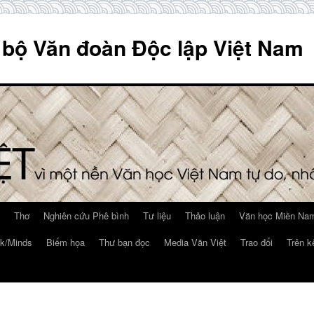
 bộ Văn đoàn Độc lập Việt Nam
Thơ
Nghiên cứu Phê bình
Tư liệu
Thảo luận
Văn học Miền Nam
k/Minds
Biếm họa
Thư bạn đọc
Media Văn Việt
Trao đổi
Trên k