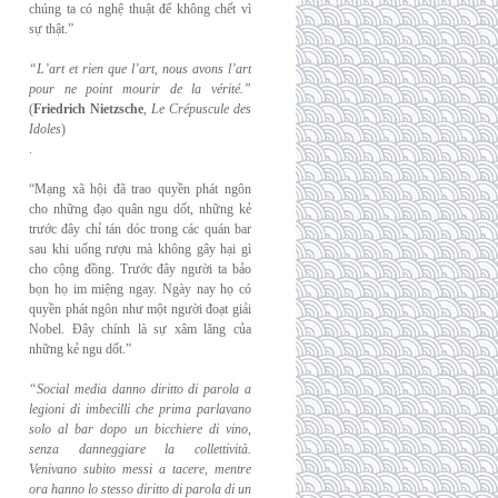
chúng ta có nghệ thuật để không chết vì
sự thật.”
“L’art et rien que l’art, nous avons l’art
pour ne point mourir de la vérité.”
(
Friedrich
Nietzsche
,
Le Crépuscule des
Idoles
)
.
“Mạng xã hội đã trao quyền phát ngôn
cho những đạo quân ngu dốt, những kẻ
trước đây chỉ tán dóc trong các quán bar
sau khi uống rượu mà không gây hại gì
cho cộng đồng. Trước đây người ta bảo
bọn họ im miệng ngay. Ngày nay họ có
quyền phát ngôn như một người đoạt giải
Nobel. Đây chính là sự xâm lăng của
những kẻ ngu dốt.”
“Social media danno diritto di parola a
legioni di imbecilli che prima parlavano
solo al
bar dopo un bicchiere di vino,
senza danneggiare la collettività.
Venivano subito messi a
tacere, mentre
ora hanno lo stesso diritto di parola di un