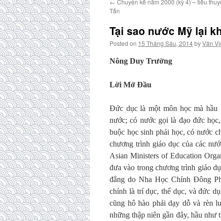
←
Chuyện kể năm 2000 (kỳ 4) – tiểu thuy
Tấn
Tại sao nước Mỹ lại 
Posted on
15 Tháng Sáu, 2014
by
Văn Vi
Nông Duy Trường
Lời Mở Đầu
Đức dục là một môn học mà hầu n
nước; có nước gọi là đạo đức học, 
buộc học sinh phải học, có nước 
chương trình giáo dục của các n
Asian Ministers of Education Org
đưa vào trong chương trình giáo d
đẳng do Nha Học Chính Đông Pháp
chính là trí dục, thể dục, và đức 
cũng hô hào phải dạy dỗ và rèn l
những thập niên gần đây, hầu như t