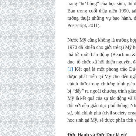
trạng “hư hỏng” của học sinh, thí 
Bản trong cuối thập niên 1990, t
tường thuật những vụ bạo hành, đá
Postscript, 2011).
Nước Mỹ cũng không là trường hợp 
1970 đã khiến cho giới trẻ tại Mỹ h
thả tới mức báo động (Beachum &M
dục, tổ chức xã hội thiện nguyện, 
[1]
Kết quả là một phong trào Đức
được phát triển tại Mỹ cho đến ng
chính thức trong chương trình gi
bị “đẩy” ra ngoài chương trình gi
Mỹ là kết quả của sự tác động và ả
đối với nền giáo dục phổ thông. N
sự, phi chính phủ (civil society o
học sinh tại Mỹ, sẽ được phân tích và
Đức Hạnh và Đức Dục là gì?