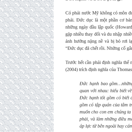
Có phải nước Mỹ không có môn đức
phải. Đức dục là một phần cơ bản
những ngày đầu lập quốc (Howard,
gặp nhiều thay đổi và du nhập nhiề
ảnh hưởng nặng nề và bị bỏ rơi lạ
“Đức dục đã chết rồi. Những cố gắng
Trước hết cần phải định nghĩa thế 
(2004) trích định nghĩa của Thoma
Đức hạnh bao gồm…những 
quan với nhau: hiểu biết 
Đức hạnh tốt gồm có biết đi
gồm có tập quán của tâm tr
muốn cho con em chúng ta p
phải, và làm những điều mà
áp lực từ bên ngoài hay cám