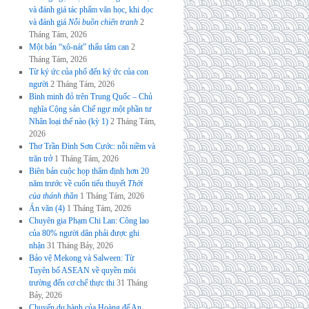
và đánh giá tác phẩm văn học, khi đọc
và đánh giá
Nỗi buồn chiến tranh
2
Tháng Tám, 2026
Một bản “xô-nát” thấu tâm can
2
Tháng Tám, 2026
Từ ký ức của phố đến ký ức của con
người
2 Tháng Tám, 2026
Bình minh đỏ trên Trung Quốc – Chủ
nghĩa Cộng sản Chế ngự một phần tư
Nhân loại thế nào (kỳ 1)
2 Tháng Tám,
2026
Thơ Trần Đình Sơn Cước: nỗi niềm và
trăn trở
1 Tháng Tám, 2026
Biên bản cuộc họp thẩm định hơn 20
năm trước về cuốn tiểu thuyết
Thời
của thánh thần
1 Tháng Tám, 2026
Án văn (4)
1 Tháng Tám, 2026
Chuyên gia Phạm Chi Lan: Công lao
của 80% người dân phải được ghi
nhận
31 Tháng Bảy, 2026
Bảo vệ Mekong và Salween: Từ
Tuyên bố ASEAN về quyền môi
trường đến cơ chế thực thi
31 Tháng
Bảy, 2026
Chuyến du hành của Hoàng đế An