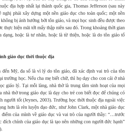
thuộc địa hợp nhất lại thành quốc gia, Thomas Jefferson (sau này
đề nghị phải xây dựng một nền giáo dục cho toàn quốc; một nền
 không bị ảnh hưởng bởi tôn giáo, và mọi học sinh đều được theo
 thực hiện mãi tới mấy thập niên sau đó. Trong khoảng thời gian
 dạng, hoặc là tư nhân, hoặc là từ thiện, hoặc là do tôn giáo tổ
ình giáo dục thời thuộc địa
 đến Mỹ, đa số là vì lý do tôn giáo, đã xác định vai trò của tôn
tại trường học. Nếu cha mẹ biết chữ, thì họ dạy cho con cái ở nhà
c giáo lý. Tại mỗi làng, nhà thờ là trung tâm sinh hoạt của mọi
 nhà thờ trong giáo dục là dạy cho trẻ con biết đọc để chúng có
h người tốt (Jeynes, 2003). Trường học thời thuộc địa ngoài việc
ng hơn là rèn luyện đạo đức, như John Clark, một nhà giáo dục
n điểm của mình về giáo dục và vai trò của người thầy: “…trước
 đích chính của giáo dục là tạo nên những con người đức hạnh”
).