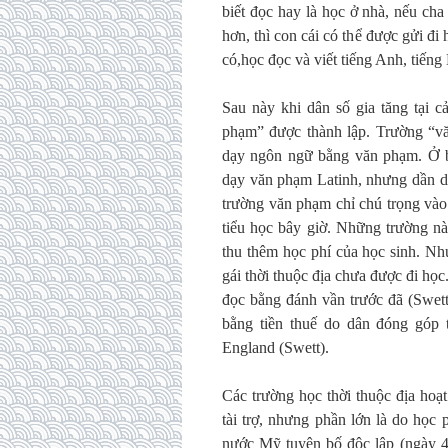
biết đọc hay là học ở nhà, nếu ch
hơn, thì con cái có thể được gửi đ
có,học đọc và viết tiếng Anh, tiếng
Sau này khi dân số gia tăng tại 
phạm” được thành lập. Trường “v
dạy ngôn ngữ bằng văn phạm. Ở b
dạy văn phạm Latinh, nhưng dần d
trường văn phạm chỉ chú trọng vào
tiểu học bây giờ. Những trường n
thu thêm học phí của học sinh. N
gái thời thuộc địa chưa được đi họ
đọc bằng đánh vần trước đã (Swett
bằng tiền thuế do dân đóng góp 
England (Swett).
Các trường học thời thuộc địa hoạ
tài trợ, nhưng phần lớn là do học
nước Mỹ tuyên bố độc lập (ngày 4 