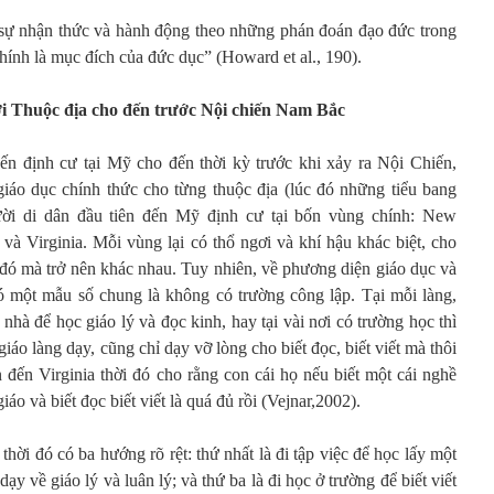
sự nhận thức và hành động theo những phán đoán đạo đức trong
hính là mục đích của đức dục” (Howard et al., 190).
i Thuộc địa cho đến trước Nội chiến Nam Bắc
ến định cư tại Mỹ cho đến thời kỳ trước khi xảy ra Nội Chiến,
áo dục chính thức cho từng thuộc địa (lúc đó những tiểu bang
ười di dân đầu tiên đến Mỹ định cư tại bốn vùng chính: New
và Virginia. Mỗi vùng lại có thổ ngơi và khí hậu khác biệt, cho
 đó mà trở nên khác nhau. Tuy nhiên, về phương diện giáo dục và
ó một mẫu số chung là không có trường công lập. Tại mỗi làng,
 nhà để học giáo lý và đọc kinh, hay tại vài nơi có trường học thì
giáo làng dạy, cũng chỉ dạy vỡ lòng cho biết đọc, biết viết mà thôi
 đến Virginia thời đó cho rằng con cái họ nếu biết một cái nghề
áo và biết đọc biết viết là quá đủ rồi (Vejnar,2002).
hời đó có ba hướng rõ rệt: thứ nhất là đi tập việc để học lấy một
dạy về giáo lý và luân lý; và thứ ba là đi học ở trường để biết viết