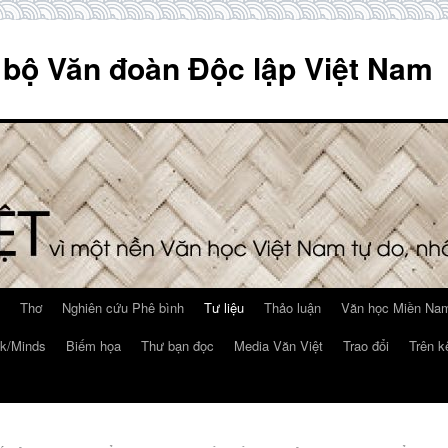
 bộ Văn đoàn Độc lập Việt Nam
Thơ
Nghiên cứu Phê bình
Tư liệu
Thảo luận
Văn học Miền Nam
k/Minds
Biếm họa
Thư bạn đọc
Media Văn Việt
Trao đổi
Trên k