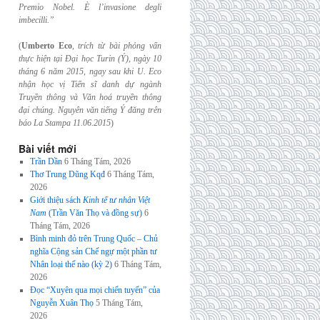
Premio Nobel. È l’invasione
degli
imbecilli.”
(
Umberto Eco
,
trích từ bài phỏng vấn
thực hiện tại Đại học Turin (Ý), ngày 10
tháng 6
năm 2015, ngay sau khi U. Eco
nhận học vị Tiến sĩ danh dự ngành
Truyền thông và
Văn hoá truyền thông
đại chúng. Nguyên văn tiếng Ý đăng trên
báo La Stampa
11.06.2015
)
Bài viết mới
Trần Dần
6 Tháng Tám, 2026
Thơ Trung Dũng Kqđ
6 Tháng Tám,
2026
Giới thiệu sách
Kinh tế tư nhân Việt
Nam
(Trần Văn Thọ và đồng sự)
6
Tháng Tám, 2026
Bình minh đỏ trên Trung Quốc – Chủ
nghĩa Cộng sản Chế ngự một phần tư
Nhân loại thế nào (kỳ 2)
6 Tháng Tám,
2026
Đọc “Xuyên qua mọi chiến tuyến” của
Nguyễn Xuân Thọ
5 Tháng Tám,
2026