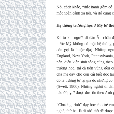
Nói cách khác, “đức hạnh gồm có 
một hoàn cảnh xã hội, và đó cũng c
Hệ thống trường học ở Mỹ từ thờ
Kể từ khi người di dân Âu châu đ
nước Mỹ không có một hệ thống gi
còn gọi là thuộc địa). Những ng
England, New York, Pennsylvania, 
nên, điều kiện sinh sống cũng theo
trường học, thì cả bốn vùng đều c
cha mẹ dạy cho con cái biết đọc tại
đó là trường tư tại gia do những cô 
(Swett, 1900). Những người di dân
nào đó, giữ được đức tin theo Anh gi
“Chương trình” dạy học cho trẻ em t
nghề; thứ hai là đi nhà thờ để được 