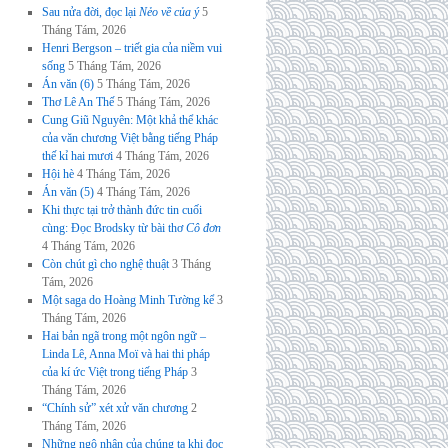
Sau nửa đời, đọc lại
Nẻo về của ý
5
Tháng Tám, 2026
Henri Bergson – triết gia của niềm vui
sống
5 Tháng Tám, 2026
Án văn (6)
5 Tháng Tám, 2026
Thơ Lê An Thế
5 Tháng Tám, 2026
Cung Giũ Nguyên: Một khả thể khác
của văn chương Việt bằng tiếng Pháp
thế kỉ hai mươi
4 Tháng Tám, 2026
Hội hè
4 Tháng Tám, 2026
Án văn (5)
4 Tháng Tám, 2026
Khi thực tại trở thành đức tin cuối
cùng: Đọc Brodsky từ bài thơ
Cô đơn
4 Tháng Tám, 2026
Còn chút gì cho nghệ thuật
3 Tháng
Tám, 2026
Một saga do Hoàng Minh Tường kể
3
Tháng Tám, 2026
Hai bản ngã trong một ngôn ngữ –
Linda Lê, Anna Moï và hai thi pháp
của kí ức Việt trong tiếng Pháp
3
Tháng Tám, 2026
“Chính sử” xét xử văn chương
2
Tháng Tám, 2026
Những ngộ nhận của chúng ta khi đọc