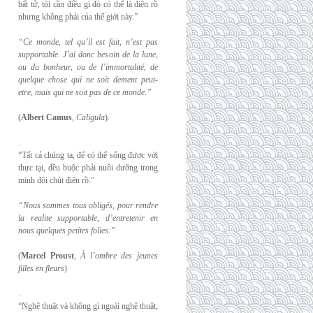
bất tử, tôi cần điều gì đó có thể là điên rồ
nhưng không phải của thế giới này.”
“Ce monde, tel qu’il est fait, n’est pas
supportable. J’ai donc besoin de la lune,
ou du
bonheur, ou de l’immortalité, de
quelque chose qui ne soit dement peut-
etre, mais qui
ne soit pas de ce monde.”
(
Albert Camus
,
Caligula
).
.
“Tất cả chúng ta, để có thể sống được với
thực tại, đều buộc phải nuôi dưỡng trong
mình đôi chút điên rồ.”
“Nous sommes tous obligés, pour rendre
la realite supportable, d’entretenir en
nous
quelques petites folies.”
(
Marcel Proust
,
À l’ombre des jeunes
filles en fleurs
)
.
“Nghệ thuật và không gì ngoài nghệ thuật,