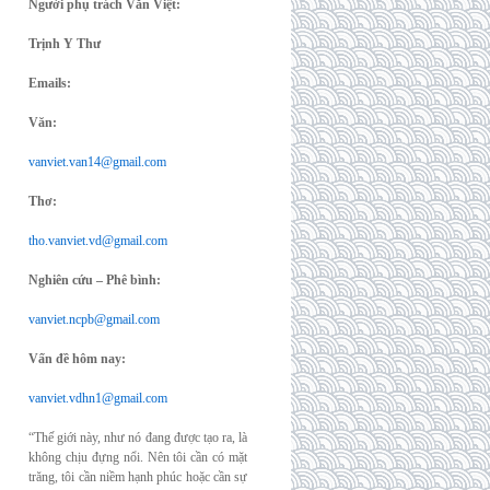
Người phụ trách Văn Việt:
Trịnh Y Thư
Emails:
Văn:
vanviet.van14@gmail.com
Thơ:
tho.vanviet.vd@gmail.com
Nghiên cứu – Phê bình:
vanviet.ncpb@gmail.com
Vấn đề hôm nay:
vanviet.vdhn1@gmail.com
“Thế giới này, như nó đang được tạo ra, là
không chịu đựng nổi. Nên tôi cần có mặt
trăng, tôi cần niềm hạnh phúc hoặc cần sự