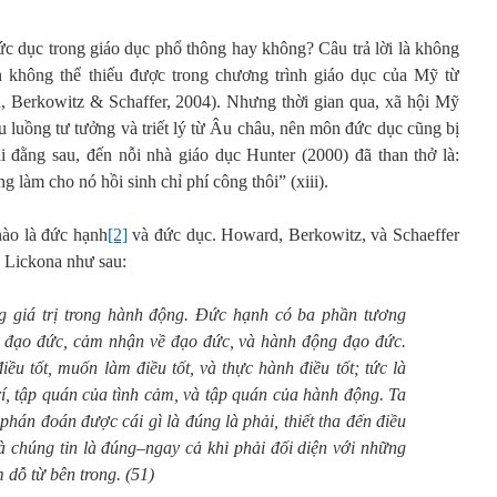
 dục trong giáo dục phổ thông hay không? Câu trả lời là không
 không thể thiếu được trong chương trình giáo dục của Mỹ từ
 Berkowitz & Schaffer, 2004). Nhưng thời gian qua, xã hội Mỹ
u luồng tư tưởng và triết lý từ Âu châu, nên môn đức dục cũng bị
i đằng sau, đến nỗi nhà giáo dục Hunter (2000) đã than thở là:
 làm cho nó hồi sinh chỉ phí công thôi” (xiii).
nào là đức hạnh
[2]
và đức dục. Howard, Berkowitz, và Schaeffer
s Lickona như sau:
giá trị trong hành động. Đức hạnh có ba phần tương
về đạo đức, cảm nhận về đạo đức, và hành động đạo đức.
ều tốt, muốn làm điều tốt, và thực hành điều tốt; tức là
í, tập quán của tình cảm, và tập quán của hành động. Ta
hán đoán được cái gì là đúng là phải, thiết tha đến điều
 chúng tin là đúng–ngay cả khi phải đối diện với những
 dỗ từ bên trong. (51)