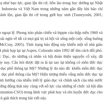
dụ như bạo lực, gian lận thi cử, hỗn láo trong học đường tại Nhật
ại Indonesia và Việt Nam trong những năm gần đây khi báo chí
nh lộn, gian lận thi cử trong giới học sinh (Tsuneyoshi, 2001;
ngoại lệ. Phong trào phản chiến và hippie của thập niên 1960 và
oài nghi về tất cả mọi giá trị xã hội và sống một cuộc sống buông
cCray, 2005). Tình trạng báo động này khiến một số nhà giáo
đã phải họp lại tại Aspen, Colorado năm 1992 để tìm cách đối phó.
 Dục, do những cá nhân và hội đoàn thiện nguyện cổ xúy, đã
ày nay. Câu hỏi được đặt ra là tại sao lại không có môn đức dục
áo dục phổ thông tại Mỹ? Những lý do nào đã khiến môn đức dục
áo dục phổ thông của Mỹ? Hiện tượng thiếu vắng môn đức dục tại
nh hưởng của nhiều triết lý giáo dục và chính sách của nhà nước
hững động thái này cùng với nỗ lực của những tổ chức xã hội dân
rganization-CSO) trong lãnh vực phát huy và rèn luyện đức dục cho
 giải thích trong bài viết này.