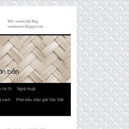
Web: vanviet.info Blog:
vandoanviet.blogspot.com
 54-75
Nghệ thuật
ệ sách
Phát biểu nhận giải Văn Việt