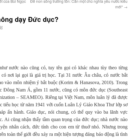
ết của Bùi Ngọc
Để non sông trường tồn: Cần một chủ nghĩa yêu nước kiểu
mới*
→
không dạy Đức dục?
ệt
hư nước nào cũng có, tuy tên gọi có khác nhau tùy theo từng
có nơi lại gọi là giá trị học. Tại 31 nước Âu châu, có nước bắt
cho vào môn nhiệm ý bắt buộc (Korim & Hanasova, 2010). Trong
ước Đông Nam Á, gồm 11 nước, cũng có môn đức dục (Southeast
anization – SEAMEO). Riêng tại Việt Nam, môn luân lý đã được
ục tiểu học từ năm 1941 với cuốn Luân Lý Giáo Khoa Thư lớp sơ
 ấn hành. Giáo dục, nói chung, có thể quy vào ba lãnh vực
dục. Ai cũng nhận thấy tầm quan trọng của đức dục; nhà nước nào
uyện nhân cách, đức tính cho con em từ thuở nhỏ. Nhưng trong
rên toàn thế giới đều xảy ra một hiện tượng đáng báo động là tình