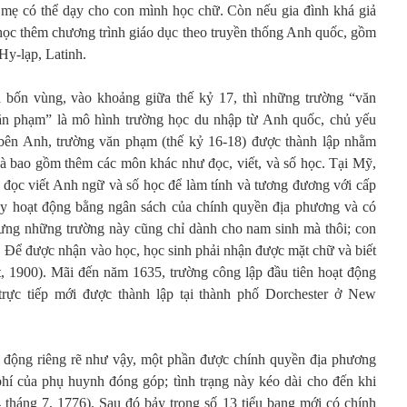
a mẹ có thể dạy cho con mình học chữ. Còn nếu gia đình khá giả
i học thêm chương trình giáo dục theo truyền thống Anh quốc, gồm
 Hy-lạp, Latinh.
cả bốn vùng, vào khoảng giữa thế kỷ 17, thì những trường “văn
ăn phạm” là mô hình trường học du nhập từ Anh quốc, chủ yếu
ên Anh, trường văn phạm (thế kỷ 16-18) được thành lập nhằm
à bao gồm thêm các môn khác như đọc, viết, và số học. Tại Mỹ,
 đọc viết Anh ngữ và số học để làm tính và tương đương với cấp
ày hoạt động bằng ngân sách của chính quyền địa phương và có
hưng những trường này cũng chỉ dành cho nam sinh mà thôi; con
c. Để được nhận vào học, học sinh phải nhận được mặt chữ và biết
, 1900). Mãi đến năm 1635, trường công lập đầu tiên hoạt động
trực tiếp mới được thành lập tại thành phố Dorchester ở New
t động riêng rẽ như vậy, một phần được chính quyền địa phương
 phí của phụ huynh đóng góp; tình trạng này kéo dài cho đến khi
tháng 7, 1776). Sau đó bảy trong số 13 tiểu bang mới có chính