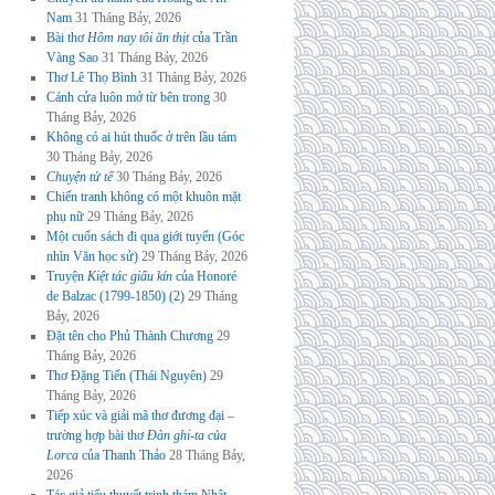
Nam
31 Tháng Bảy, 2026
Bài thơ
Hôm nay tôi ăn thịt
của Trần
Vàng Sao
31 Tháng Bảy, 2026
Thơ Lê Thọ Bình
31 Tháng Bảy, 2026
Cánh cửa luôn mở từ bên trong
30
Tháng Bảy, 2026
Không có ai hút thuốc ở trên lầu tám
30 Tháng Bảy, 2026
Chuyện tử tế
30 Tháng Bảy, 2026
Chiến tranh không có một khuôn mặt
phụ nữ
29 Tháng Bảy, 2026
Một cuốn sách đi qua giới tuyến (Góc
nhìn Văn học sử)
29 Tháng Bảy, 2026
Truyện
Kiệt tác giấu kín
của Honoré
de Balzac (1799-1850) (2)
29 Tháng
Bảy, 2026
Đặt tên cho Phủ Thành Chương
29
Tháng Bảy, 2026
Thơ Đặng Tiến (Thái Nguyên)
29
Tháng Bảy, 2026
Tiếp xúc và giải mã thơ đương đại –
trường hợp bài thơ
Đàn ghi-ta của
Lorca
của Thanh Thảo
28 Tháng Bảy,
2026