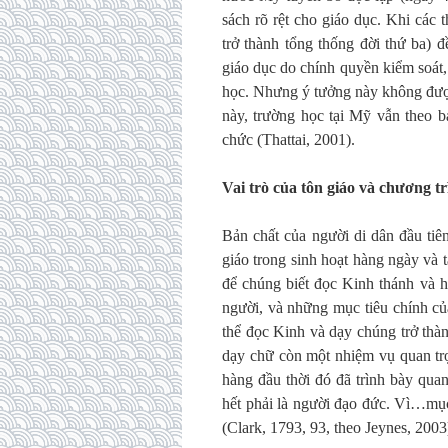
sách rõ rệt cho giáo dục. Khi các 
trở thành tổng thống đời thứ ba) 
giáo dục do chính quyền kiểm soát,
học. Nhưng ý tưởng này không được
này, trường học tại Mỹ vẫn theo ba
chức (Thattai, 2001).
Vai trò của tôn giáo và chương tr
Bản chất của người di dân đầu tiên
giáo trong sinh hoạt hàng ngày và 
để chúng biết đọc Kinh thánh và họ
người, và những mục tiêu chính của
thể đọc Kinh và dạy chúng trở thàn
dạy chữ còn một nhiệm vụ quan trọ
hàng đầu thời đó đã trình bày qua
hết phải là người đạo đức. Vì…mục
(Clark, 1793, 93, theo Jeynes, 2003