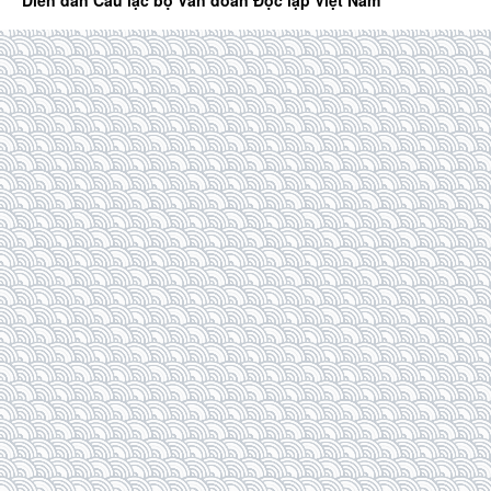
Diễn đàn Câu lạc bộ Văn đoàn Độc lập Việt Nam