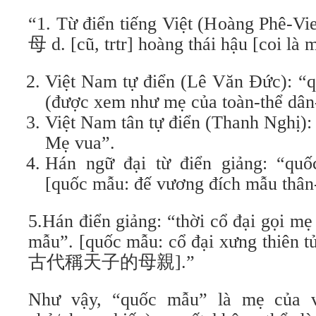
“1. Từ điển tiếng Việt (Hoàng Phê-Vi
母 d. [cũ, trtr] hoàng thái hậu [coi là 
Việt Nam tự điển (Lê Văn Đức): “q
(được xem như mẹ của toàn-thể dân
Việt Nam tân tự điển (Thanh Nghị):
Mẹ vua”.
Hán ngữ đại từ điển giảng: “qu
[quốc mẫu: đế vương đích mẫu
5.Hán điển giảng: “thời cổ đại gọi mẹ 
mẫu”. [quốc mẫu: cổ đại xưng thiên 
古代稱天子的母親].”
Như vậy, “quốc mẫu” là mẹ của v