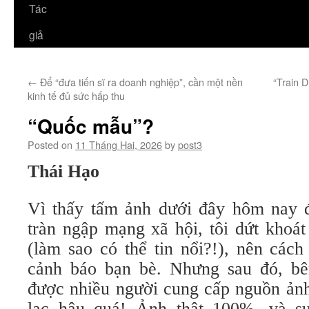
Tác
giả
←
Để “đưa tiến sĩ ra doanh nghiệp”, cần một nền
“Train 
kinh tế đủ sức hấp thu
“Quốc mẫu”?
Posted on
11 Tháng Hai, 2026
by
post3
Thái Hạo
Vì thấy tấm ảnh dưới đây hôm nay đ
tràn ngập mạng xã hội, tôi dứt khoát
(làm sao có thể tin nổi?!), nên cách
cảnh báo bạn bè. Nhưng sau đó, bê
được nhiều người cung cấp nguồn ảnh,
lạc hậu quá! Ảnh thật 100%, và sự