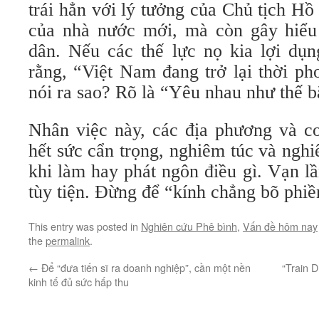
trái hẳn với lý tưởng của Chủ tịch H
của nhà nước mới, mà còn gây hiểu l
dân. Nếu các thế lực nọ kia lợi dụn
rằng, “Việt Nam đang trở lại thời pho
nói ra sao? Rõ là “Yêu nhau như thế 
Nhân việc này, các địa phương và c
hết sức cẩn trọng, nghiêm túc và ngh
khi làm hay phát ngôn điều gì. Vạn l
tùy tiện. Đừng để “kính chẳng bõ phiề
This entry was posted in
Nghiên cứu Phê bình
,
Vấn đề hôm nay
the
permalink
.
←
Để “đưa tiến sĩ ra doanh nghiệp”, cần một nền
“Train 
kinh tế đủ sức hấp thu