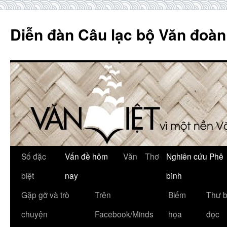
Skip
to
Diễn đàn Câu lạc bộ Văn đoàn
content
Số đặc
Vấn đề hôm
Văn
Thơ
Nghiên cứu Phê
biệt
nay
bình
Gặp gỡ và trò
Trên
Biếm
Thư 
chuyện
Facebook/Minds
họa
đọc