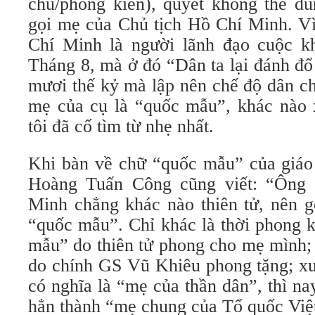
chủ/phong kiến), quyết không thể d
gọi mẹ của Chủ tịch Hồ Chí Minh. Vì
Chí Minh là người lãnh đạo cuộc k
Tháng 8, mà ở đó “Dân ta lại đánh đ
mươi thế kỷ mà lập nên chế độ dân c
mẹ của cụ là “quốc mẫu”, khác nào
tôi đã cố tìm từ nhẹ nhất.
Khi bàn về chữ “quốc mẫu” của giáo 
Hoàng Tuấn Công cũng viết: “Ông 
Minh chẳng khác nào thiên tử, nên g
“quốc mẫu”. Chỉ khác là thời phong 
mẫu” do thiên tử phong cho mẹ mình;
do chính GS Vũ Khiêu phong tặng; xư
có nghĩa là “mẹ của thần dân”, thì 
hẳn thành “mẹ chung của Tổ quốc Việ