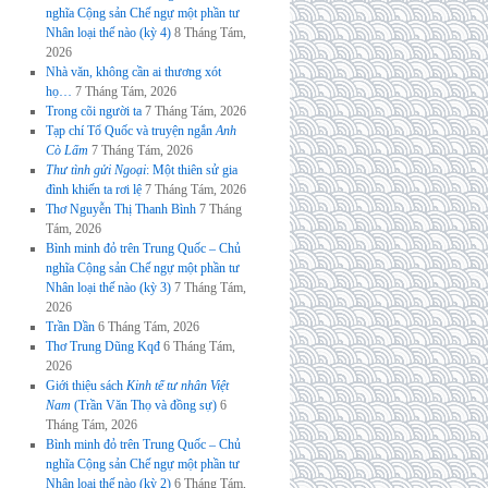
nghĩa Cộng sản Chế ngự một phần tư
Nhân loại thế nào (kỳ 4)
8 Tháng Tám,
2026
Nhà văn, không cần ai thương xót
họ…
7 Tháng Tám, 2026
Trong cõi người ta
7 Tháng Tám, 2026
Tạp chí Tổ Quốc và truyện ngắn
Anh
Cò Lấm
7 Tháng Tám, 2026
Thư tình gửi Ngoại
: Một thiên sử gia
đình khiến ta rơi lệ
7 Tháng Tám, 2026
Thơ Nguyễn Thị Thanh Bình
7 Tháng
Tám, 2026
Bình minh đỏ trên Trung Quốc – Chủ
nghĩa Cộng sản Chế ngự một phần tư
Nhân loại thế nào (kỳ 3)
7 Tháng Tám,
2026
Trần Dần
6 Tháng Tám, 2026
Thơ Trung Dũng Kqđ
6 Tháng Tám,
2026
Giới thiệu sách
Kinh tế tư nhân Việt
Nam
(Trần Văn Thọ và đồng sự)
6
Tháng Tám, 2026
Bình minh đỏ trên Trung Quốc – Chủ
nghĩa Cộng sản Chế ngự một phần tư
Nhân loại thế nào (kỳ 2)
6 Tháng Tám,