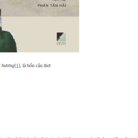
i hương
[1]
, là bốn câu thơ: