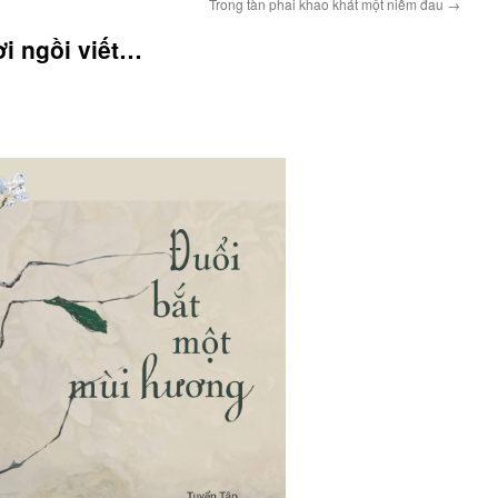
Trong tàn phai khao khát một niềm đau
→
ời ngồi viết…