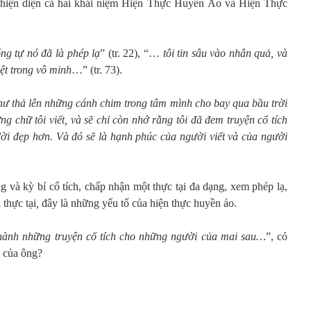
sự hiện diện cả hai khái niệm Hiện Thực Huyền Ảo và Hiện Thực
ống tự nó đã là phép lạ
” (tr. 22), “…
tôi
tin sâu vào nhân quả, và
ệt trong vô minh
…” (tr. 73).
như thả lên những cánh chim trong tâm mình cho bay qua bầu trời
 chữ tôi viết, và sẽ chỉ còn nhớ rằng tôi đã đem truyện cổ tích
ời đẹp hơn. Và đó sẽ là hạnh phúc của người viết và của người
g và kỳ bí cổ tích, chấp nhận một thực tại đa dạng, xem phép lạ,
 thực tại
,
đây là những yếu tố của hiện thực huyền ảo.
thành những truyện cổ tích cho những người của mai sau…
”, có
o của ông?