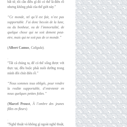
bất tử, tôi cần điều gì đó có thể là điên rồ
nhưng không phải của thế giới này.”
“Ce monde, tel qu’il est fait, n’est pas
supportable. J’ai donc besoin de la lune,
ou du
bonheur, ou de l’immortalité, de
quelque chose qui ne soit dement peut-
etre, mais qui
ne soit pas de ce monde.”
(
Albert Camus
,
Caligula
).
.
“Tất cả chúng ta, để có thể sống được với
thực tại, đều buộc phải nuôi dưỡng trong
mình đôi chút điên rồ.”
“Nous sommes tous obligés, pour rendre
la realite supportable, d’entretenir en
nous
quelques petites folies.”
(
Marcel Proust
,
À l’ombre des jeunes
filles en fleurs
)
.
“Nghệ thuật và không gì ngoài nghệ thuật,