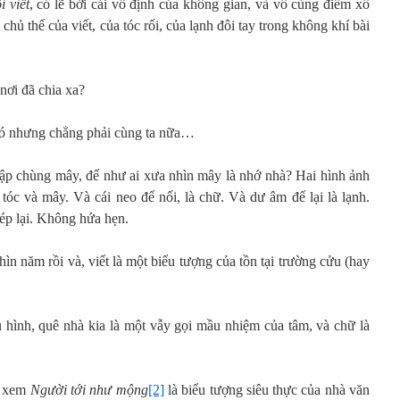
i viết
, có lẽ bởi cái vô định của không gian, và vô cùng điểm xô
 chủ thể của viết, của tóc rối, của lạnh đôi tay trong không khí bài
 nơi đã chia xa?
đó nhưng chẳng phải cùng ta nữa…
hập chùng mây, để như ai xưa nhìn mây là nhớ nhà? Hai hình ảnh
tóc và mây. Và cái neo để nối, là chữ. Và dư âm để lại là lạnh.
ép lại. Không hứa hẹn.
ìn năm rồi và, viết là một biểu tượng của tồn tại trường cửu (hay
u hình, quê nhà kia là một vẫy gọi mầu nhiệm của tâm, và chữ là
đã xem
Người tới như mộng
[2]
là biểu tượng siêu thực của nhà văn