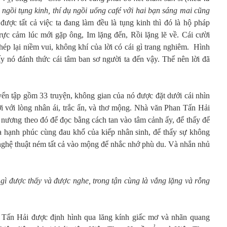
về ngồi tụng kinh, thí dụ ngồi uống café với hai bạn sáng mai cũng
ược tất cả việc ta đang làm đều là tụng kinh thì đó là hộ pháp
Trực cảm lúc mới gặp ông, Im lặng đến, Rồi lặng lẽ về. Cái cười
ép lại niềm vui, không khí của lời có cái gì trang nghiêm. Hình
ấy nó đánh thức cái tâm ban sơ người ta đến vậy. Thế nên lời đã
yển tập gồm 33 truyện, không gian của nó được đặt dưới cái nhìn
ời với lòng nhân ái, trắc ẩn, và thơ mộng. Nhà văn Phan Tấn Hải
ã nương theo đó để đọc bằng cách tan vào tâm cảnh ấy, để thấy để
 hạnh phúc cùng đau khổ của kiếp nhân sinh, để thấy sự không
nghệ thuật ném tất cả vào mộng để nhắc nhớ phù du. Và nhắn nhủ
 gì được thấy và được nghe, trong tận cùng là vắng lặng và rỗng
 Tấn Hải được định hình qua lăng kính giấc mơ và nhãn quang