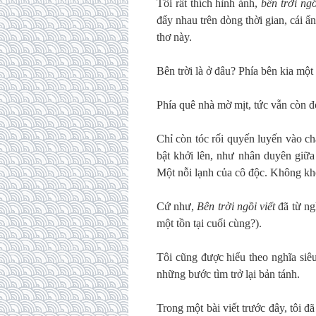
Tôi rất thích hình ảnh,
bên trời ngồ
đẩy nhau trên dòng thời gian, cái ẩn
thơ này.
Bên trời là ở đâu? Phía bên kia một
Phía quê nhà mờ mịt, tức vẫn còn 
Chỉ còn tóc rối quyến luyến vào c
bật khởi lên, như nhân duyên giữa 
Một nỗi lạnh của cô độc. Không kh
Cứ như,
Bên trời ngồi viết
đã từ ngh
một tồn tại cuối cùng?).
Tôi cũng được hiểu theo nghĩa siê
những bước tìm trở lại bản tánh.
Trong một bài viết trước đây, tôi 