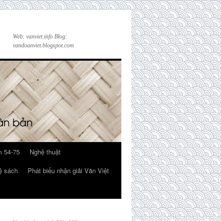
Web: vanviet.info Blog:
vandoanviet.blogspot.com
 54-75
Nghệ thuật
ệ sách
Phát biểu nhận giải Văn Việt