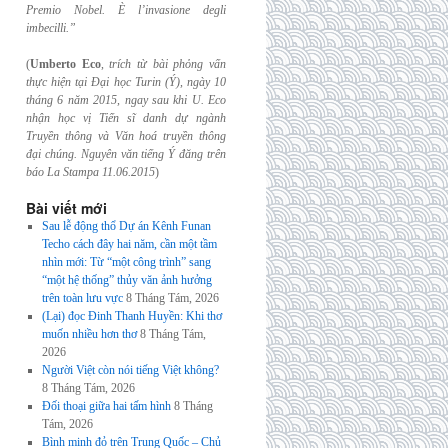
Premio Nobel. È l’invasione
degli
imbecilli.”
(
Umberto Eco
,
trích từ bài phỏng vấn
thực hiện tại Đại học Turin (Ý), ngày 10
tháng 6
năm 2015, ngay sau khi U. Eco
nhận học vị Tiến sĩ danh dự ngành
Truyền thông và
Văn hoá truyền thông
đại chúng. Nguyên văn tiếng Ý đăng trên
báo La Stampa
11.06.2015
)
Bài viết mới
Sau lễ động thổ Dự án Kênh Funan
Techo cách đây hai năm, cần một tầm
nhìn mới: Từ “một công trình” sang
“một hệ thống” thủy văn ảnh hưởng
trên toàn lưu vực
8 Tháng Tám, 2026
(Lại) đọc Đinh Thanh Huyền: Khi thơ
muốn nhiều hơn thơ
8 Tháng Tám,
2026
Người Việt còn nói tiếng Việt không?
8 Tháng Tám, 2026
Đối thoại giữa hai tấm hình
8 Tháng
Tám, 2026
Bình minh đỏ trên Trung Quốc – Chủ