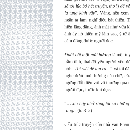
sẽ tới lúc bỏ hết truyện, thơ?) để 
là tụng kinh vậy
”. Vâng, nếu xem đ
ngăn ta làm, nghĩ điều bất thiện. 
hiền lãng đãng, ánh mắt như vừa kh
ảnh ấy nó thiện mỹ làm sao, ý tứ 
cảm động được người đọc.
Đuổi bắt một mùi hương
là một tu
trầm tĩnh, thái độ yêu người yêu đ
nói: “
Tôi viết để tan ra…
” và tôi đ
nghe được mùi hương của chữ, của
ngừng đối diện với vô thường qua 
người đọc, trước khi đọc:
“…
xin hãy nhớ rằng tất cả những
rang
.
” (tr. 312)
Cấu trúc truyện của nhà văn Phan