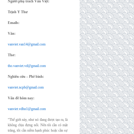
Người phụ trách Văn Việt:
Trịnh Y Thư
Emails:
Văn:
vanviet.van14@gmail.com
Thơ:
tho.vanviet.vd@gmail.com
Nghiên cứu – Phê bình:
vanviet.ncpb@gmail.com
Vấn đề hôm nay:
vanviet.vdhn1@gmail.com
“Thế giới này, như nó đang được tạo ra, là
không chịu đựng nổi. Nên tôi cần có mặt
trăng, tôi cần niềm hạnh phúc hoặc cần sự