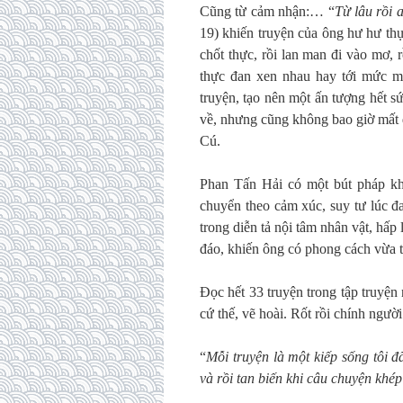
Cũng từ cảm nhận:… “
Từ lâu rồi 
19) khiến truyện của ông hư hư thực
chốt thực, rồi lan man đi vào mơ, 
thực đan xen nhau hay tới mức mà
truyện, tạo nên một ấn tượng hết s
về, nhưng cũng không bao giờ mất 
Cú.
Phan Tấn Hải có một bút pháp khô
chuyển theo cảm xúc, suy tư lúc đang
trong diễn tả nội tâm nhân vật, hấ
đáo, khiến ông có phong cách vừa tri
Đọc hết 33 truyện trong tập truyện n
cứ thế, vẽ hoài. Rốt rồi chính ngư
“
Mỗi truyện là một kiếp sống tôi đ
và rồi tan biến khi câu chuyện khé