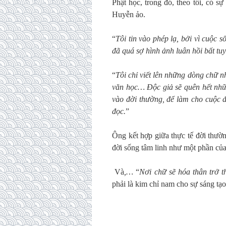
Phật học, trong đó, theo tôi, có 
Huyễn ảo.
“
Tôi tin vào phép lạ, bởi vì cuộc s
đã quá sợ hình ảnh luân hồi bất tuy
“
Tôi chỉ viết lên những dòng chữ 
văn học… Độc giả sẽ quên hết những
vào đời thường, để làm cho cuộc đ
đọc.
”
Ông kết hợp giữa thực tế đời thườn
đời sống tâm linh như một phần của
Và
,…
“
Nơi chữ sẽ hóa thân trở 
phải là kim chỉ nam cho sự sáng tạ