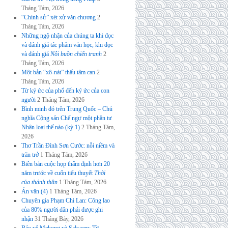
Tháng Tám, 2026
“Chính sử” xét xử văn chương
2
Tháng Tám, 2026
Những ngộ nhận của chúng ta khi đọc
và đánh giá tác phẩm văn học, khi đọc
và đánh giá
Nỗi buồn chiến tranh
2
Tháng Tám, 2026
Một bản “xô-nát” thấu tâm can
2
Tháng Tám, 2026
Từ ký ức của phố đến ký ức của con
người
2 Tháng Tám, 2026
Bình minh đỏ trên Trung Quốc – Chủ
nghĩa Cộng sản Chế ngự một phần tư
Nhân loại thế nào (kỳ 1)
2 Tháng Tám,
2026
Thơ Trần Đình Sơn Cước: nỗi niềm và
trăn trở
1 Tháng Tám, 2026
Biên bản cuộc họp thẩm định hơn 20
năm trước về cuốn tiểu thuyết
Thời
của thánh thần
1 Tháng Tám, 2026
Án văn (4)
1 Tháng Tám, 2026
Chuyên gia Phạm Chi Lan: Công lao
của 80% người dân phải được ghi
nhận
31 Tháng Bảy, 2026