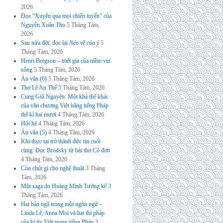
2026
Đọc “Xuyên qua mọi chiến tuyến” của
Nguyễn Xuân Thọ
5 Tháng Tám,
2026
Sau nửa đời, đọc lại
Nẻo về của ý
5
Tháng Tám, 2026
Henri Bergson – triết gia của niềm vui
sống
5 Tháng Tám, 2026
Án văn (6)
5 Tháng Tám, 2026
Thơ Lê An Thế
5 Tháng Tám, 2026
Cung Giũ Nguyên: Một khả thể khác
của văn chương Việt bằng tiếng Pháp
thế kỉ hai mươi
4 Tháng Tám, 2026
Hội hè
4 Tháng Tám, 2026
Án văn (5)
4 Tháng Tám, 2026
Khi thực tại trở thành đức tin cuối
cùng: Đọc Brodsky từ bài thơ
Cô đơn
4 Tháng Tám, 2026
Còn chút gì cho nghệ thuật
3 Tháng
Tám, 2026
Một saga do Hoàng Minh Tường kể
3
Tháng Tám, 2026
Hai bản ngã trong một ngôn ngữ –
Linda Lê, Anna Moï và hai thi pháp
của kí ức Việt trong tiếng Pháp
3