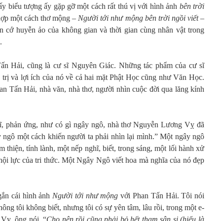
hấy biểu tượng ấy gặp gỡ một cách rất thú vị với hình ảnh
bên trời
 hợp một cách thơ mộng –
Người tới như mộng bên trời ngồi viết
–
n cớ huyễn ảo của không gian và thời gian cùng nhân vật trong
.
ấn Hải, cũng là cư sĩ Nguyên Giác. Những tác phẩm của cư sĩ
trị và lợi ích của nó về cả hai mặt Phật Học cũng như Văn Học.
an Tấn Hải, nhà văn, nhà thơ, người nhìn cuộc đời qua lăng kính
hĩ, phản ứng, như có gì ngây ngô, nhà thơ Nguyễn Lương Vỵ đã
 ngô một cách khiến người ta phải nhìn lại mình.” Một ngây ngô
thiện, tính lành, một nếp nghĩ, biết, trong sáng, một lối hành xử
nội lực của tri thức. Một Ngây Ngô viết hoa mà nghĩa của nó đẹp
 gắn cái hình ảnh
Người tới như mộng
với Phan Tấn Hải. Tôi nói
hông tôi không biết, nhưng tôi có sự yên tâm, lâu rồi, trong một e-
Vỵ, ông nói, “
Cho nên rồi cũng phải bỏ hết tham sân si (hiểu là