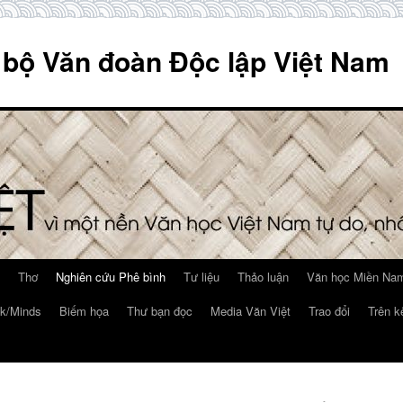
 bộ Văn đoàn Độc lập Việt Nam
Thơ
Nghiên cứu Phê bình
Tư liệu
Thảo luận
Văn học Miền Nam
k/Minds
Biếm họa
Thư bạn đọc
Media Văn Việt
Trao đổi
Trên k