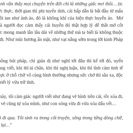
anh vẫn thấy mọi chuyện trên đời chỉ là những giấc mơ thôi…
(tr.
 thực, thời gian thì phi tuyến tính, cái hấp dẫn là bắt đầu từ mấu
rồi tan như ảnh ảo, đó là không khí của hiện thực huyễn ảo.
Mơ
 người đọc cảm thấy cái huyễn đó thật hợp lý để thắt mở cốt
ức mong manh lẫn lâu dài về những thứ mà ta biết là không thuộc
đi. Như mùi hương ẩn mật, như vạt nắng sớm trong lời kinh Pháp
ng bút pháp, chỉ giản dị như nghĩ tới đâu thì kể tới đó, uyển
 viết, khi thì tả chân, khi thì nghị luận, khi thì tình cảm tinh tế
p lực ở chỗ chữ vô cùng bình thường nhưng sức chở thì sâu xa, độc
ết lý vừa trữ tình.
ày, tôi cảm giác người viết như đang vẽ hình trên cát, rồi xóa đi,
ời vẽ cũng tự xóa mình, như con sóng vừa đi vừa xóa dấu vết…
ã đi qua. Tôi sinh ra trong cốt truyện, sống trong từng dòng chữ,
p lại…
”