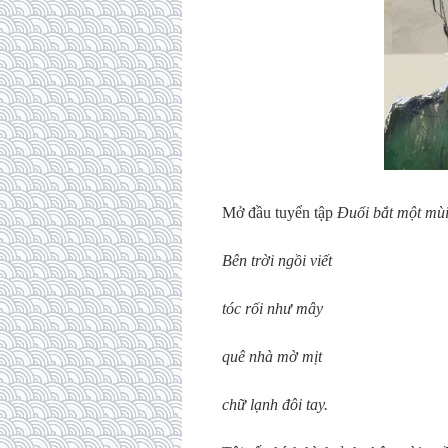
Mở đầu tuyển tập
Đuổi bắt một mù
Bên trời ngồi viết
tóc rối như mây
quê nhà mờ mịt
chữ lạnh đôi tay.