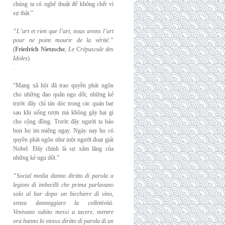
chúng ta có nghệ thuật để không chết vì
sự thật.”
“L’art et rien que l’art, nous avons l’art
pour ne point mourir de la vérité.”
(
Friedrich
Nietzsche
,
Le Crépuscule des
Idoles
)
.
“Mạng xã hội đã trao quyền phát ngôn
cho những đạo quân ngu dốt, những kẻ
trước đây chỉ tán dóc trong các quán bar
sau khi uống rượu mà không gây hại gì
cho cộng đồng. Trước đây người ta bảo
bọn họ im miệng ngay. Ngày nay họ có
quyền phát ngôn như một người đoạt giải
Nobel. Đây chính là sự xâm lăng của
những kẻ ngu dốt.”
“Social media danno diritto di parola a
legioni di imbecilli che prima parlavano
solo al
bar dopo un bicchiere di vino,
senza danneggiare la collettività.
Venivano subito messi a
tacere, mentre
ora hanno lo stesso diritto di parola di un