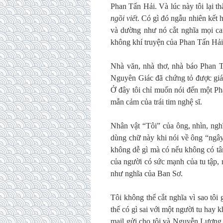
Phan Tấn Hải. Và lúc này tôi lại t
ngồi viết
. Có gì đó ngẫu nhiên kết
và dường như nó cắt nghĩa mọi ca
không khí truyện của Phan Tấn Hải
Nhà văn, nhà thơ, nhà báo Phan T
Nguyên Giác đã chứng tỏ được giá 
Ở đây tôi chỉ muốn nói đến một Ph
mẫn cảm của trái tim nghệ sĩ.
Nhân vật “Tôi” của ông, nhìn, ng
dùng chữ này khi nói về ông “ngây
không dễ gì mà có nếu không có tâm 
của người có sức mạnh của tu tập, 
như nghĩa của Ban Sơ.
Tôi không thể cắt nghĩa vì sao tôi
thế có gì sai với một người tu hay k
mail gửi cho tôi và Nguyễn Lương 