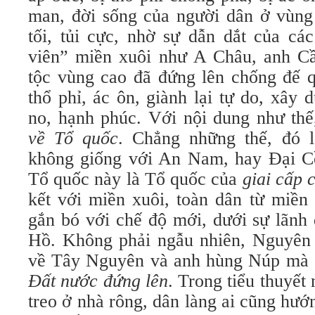
man, đời sống của người dân ở vùng
tối, tủi cực, nhờ sự dẫn dắt của cá
viên” miền xuôi như A Châu, anh C
tộc vùng cao đã đứng lên chống đế q
thổ phỉ, ác ôn, giành lại tự do, xây
no, hạnh phúc. Với nội dung như thế
về Tổ quốc
. Chẳng những thế, đó 
không giống với An Nam, hay Đại Cồ
Tổ quốc này là Tổ quốc của
giai cấp 
kết với miền xuôi, toàn dân từ miền
gắn bó với chế độ mới, dưới sự lãnh
Hồ. Không phải ngẫu nhiên, Nguyên N
về Tây Nguyên và anh hùng Núp mà ôn
Đất nước đứng lên
. Trong tiểu thuyế
treo ở nhà rông, dân làng ai cũng hư