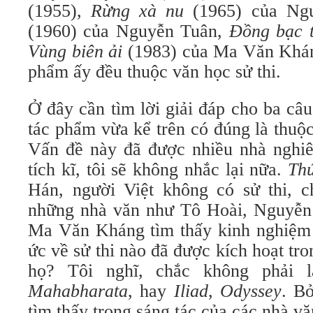
(1955),
Rừng xà nu
(1965) của Ng
(1960) của Nguyễn Tuân,
Đồng bạc 
Vùng biên ải
(1983) của Ma Văn Khán
phẩm ấy đều thuộc văn học sử thi.
Ở đây cần tìm lời giải đáp cho ba câ
tác phẩm vừa kể trên có đúng là thuộ
Vấn đề này đã được nhiều nhà nghiê
tích kĩ, tôi sẽ không nhắc lại nữa.
Thứ
Hán, người Việt không có sử thi, c
những nhà văn như Tô Hoài, Nguyễn
Ma Văn Kháng tìm thấy kinh nghiệm s
ức về sử thi nào đã được kích hoạt tro
họ? Tôi nghĩ, chắc không phải 
Mahabharata
, hay
Iliad
,
Odyssey
. B
tìm thấy trong sáng tác của các nhà vă