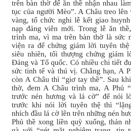
trên bàn thờ để ăn thề nhận nhau là
tục của người Mèo”. A Châu treo lên 
vàng, tổ chức nghi lễ kết giao huynh
nạp đảng viên mới. Trong lễ ăn th
trình ma, vì ma trên bàn thờ là sức
viện ra để chứng giám lời tuyên th
siêu nhiên, tối thượng chứng giám l
Đảng và Tổ quốc. Có nhiều chi tiết đ
sức tinh tế và thú vị. Chẳng hạn, A 
còn A Châu thì “giơ tay thề”. Sau kh
thờ, đem A Châu trình ma, A Phủ “
trước nén hương và lá cờ” để nói lờ
trước khi nói lời tuyên thệ thì “lặ
nhích đầu lá cờ lên trên những nén h
Phủ thề xong liền quỳ xuống, thản nh
gà với “nét mặt nghiêm trang, tin