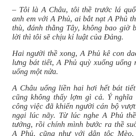
– Tôi là A Châu, tôi thề trước lá quố
anh em với A Phủ, ai bắt nạt A Phủ t
thù, đánh thằng Tây, không bao giờ b
lời thì tôi sẽ chịu kỉ luật của Đảng.
Hai người thề xong, A Phủ kê con da
lưng bát tiết, A Phủ quỳ xuống uống
uống một nửa.
A Châu uống liền hai hơi hết bát tiế
cũng không thấy lợm gì cả. Ý nghĩa 
công việc đã khiến người cán bộ vượ
ngại lúc nãy. Từ lúc nghe A Phủ thề
tưởng, rồi chính mình bước ra thề su
A Phủ, cũng như với dân tộc Mèo,