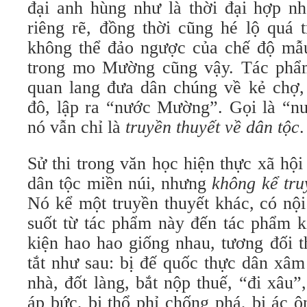
đại anh hùng như là thời đại hợp nhấ
riêng rẽ, đồng thời cũng hé lộ quá t
không thể đảo ngược của chế độ mẫ
trong mo Mường cũng vậy. Tác phẩm
quan lang đưa dân chúng về kẻ chợ, 
đô, lập ra “nước Mường”. Gọi là “nư
nó vẫn chỉ là
truyền thuyết về dân tộc
.
Sử thi trong văn học hiện thực xã hội
dân tộc miền núi, nhưng
không kể tru
Nó kể một truyền thuyết khác, có nộ
suốt từ tác phẩm này đến tác phẩm k
kiện hao hao giống nhau, tương đối t
tắt như sau: bị đế quốc thực dân xâm
nhà, đốt làng, bắt nộp thuế, “đi xâu”,
áp bức, bị thổ phỉ chống phá, bị ác ô