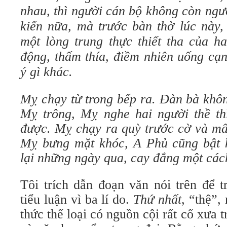
nhau, thì người cán bộ không còn ng
kiến nữa, mà trước bàn thờ lúc này, 
một lòng trung thực thiết tha của h
động, thấm thía, điềm nhiên uống cạn
ý gì khác.
Mỵ chạy từ trong bếp ra. Đàn bà khô
Mỵ trông, Mỵ nghe hai người thề t
được. Mỵ chạy ra quỳ trước cờ và mấ
Mỵ bưng mặt khóc, A Phủ cũng bật 
lại những ngày qua, cay đắng một cá
Tôi trích dẫn đoạn văn nói trên để t
tiểu luận vì ba lí do.
Thứ nhất
, “thệ”,
thức thể loại có nguồn cội rất cổ xưa 