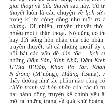
giai thoại
và
tiểu thuyết
sau này. Từ t
thuyết
luôn là câu chuyện về
lịch sử
trong kí ức cộng đồng như một
tri
chứng
. Dĩ nhiên, truyền thuyết thờ
nhiều motif thần thoại. Nó cũng có t
hay đời sống hôn nhân của các nhân
truyền thuyết, tất cả những motif ấy
nổi bật các vấn đề
dân tộc – lịch s
những
Đăm Săn
,
Xinh Nhã
,
Đăm Kteh
H’Bia B’Đăp
,
Khan Po Tar
,
Khan
N’drong
(M’nông),
Hđăng
(Bana),
thấy dường như tác phẩm nào cũng có 
chiến tranh
và
hôn nhân
của các tù t
hai hành động truyện kể chính yếu ấ
mở ra những trang về quá khứ hoàng 