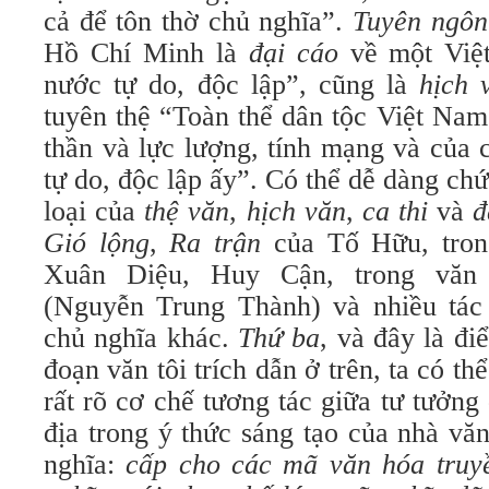
cả để tôn thờ chủ nghĩa”.
Tuyên ngôn
Hồ Chí Minh là
đại cáo
về một Việ
nước tự do, độc lập”, cũng là
hịch 
tuyên thệ “Toàn thể dân tộc Việt Nam
thần và lực lượng, tính mạng và của 
tự do, độc lập ấy”. Có thể dễ dàng ch
loại của
thệ văn
,
hịch văn
,
ca thi
và
đ
Gió lộng
,
Ra trận
của Tố Hữu, tron
Xuân Diệu, Huy Cận, trong văn
(Nguyễn Trung Thành) và nhiều tác 
chủ nghĩa khác.
Thứ ba
, và đây là đi
đoạn văn tôi trích dẫn ở trên, ta có th
rất rõ cơ chế tương tác giữa tư tưởng
địa trong ý thức sáng tạo của nhà vă
nghĩa:
cấp cho
các mã văn hóa truy