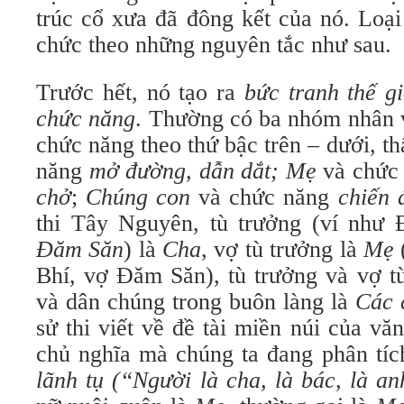
trúc cổ xưa đã đông kết của nó. Loại
chức theo những nguyên tắc như sau.
Trước hết, nó tạo ra
bức tranh thế gi
chức năng
. Thường có ba nhóm nhân 
chức năng theo thứ bậc trên – dưới, t
năng
mở đường, dẫn dắt;
Mẹ
và chức
chở
;
Chúng con
và chức năng
chiến 
thi Tây Nguyên, tù trưởng (ví như 
Đăm Săn
) là
Cha
, vợ tù trưởng là
Mẹ
Bhí, vợ Đăm Săn), tù trưởng và vợ tù
và dân chúng trong buôn làng là
Các 
sử thi viết về đề tài miền núi của vă
chủ nghĩa mà chúng ta đang phân tíc
lãnh tụ
(“Người là cha, là bác, là a