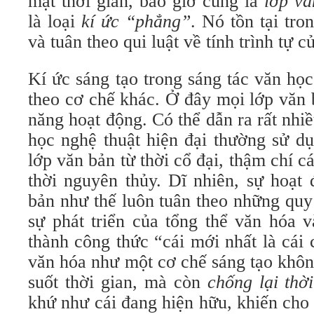
mặt thời gian, bao giờ cũng là
lớp vă
là loại
kí ức “phẳng”
. Nó tồn tại tro
và tuân theo qui luật về tính trình tự c
Kí ức sáng tạo trong sáng tác văn họ
theo cơ chế khác. Ở đây mọi lớp văn 
năng hoạt động. Có thể dẫn ra rất nhiề
học nghệ thuật hiện đại thường sử dụ
lớp văn bản từ thời cổ đại, thậm chí c
thời nguyên thủy. Dĩ nhiên, sự hoạt
bản như thế luôn tuân theo những quy
sự phát triển của tổng thể văn hóa 
thành công thức “cái mới nhất là cái c
văn hóa như một cơ chế sáng tạo khôn
suốt thời gian, mà còn
chống lại thờ
khứ như cái đang hiện hữu, khiến cho