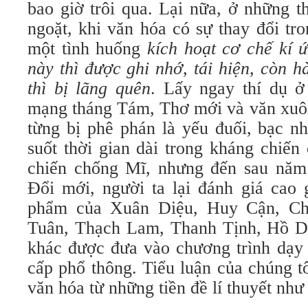
bao giờ trôi qua. Lại nữa, ở những t
ngoặt, khi văn hóa có sự thay đổi tro
một tình huống
kích hoạt
cơ chế kí ứ
này thì được ghi nhớ, tái hiện, còn 
thì bị lãng quên
. Lấy ngay thí dụ 
mạng tháng Tám, Thơ mới và văn xuôi
từng bị phê phán là yếu đuối, bạc nh
suốt thời gian dài trong kháng chiế
chiến chống Mĩ, nhưng đến sau năm 
Đổi mới, người ta lại đánh giá cao g
phẩm của Xuân Diệu, Huy Cận, Ch
Tuân, Thạch Lam, Thanh Tịnh, Hồ Dz
khác được đưa vào chương trình dạy
cấp phổ thông. Tiểu luận của chúng t
văn hóa từ những tiền đề lí thuyết như 