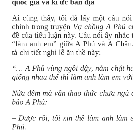
quốc gia và kí ức bản địa
Ai cũng thấy, tôi đã lấy một câu nó
chính trong truyện
Vợ chồng A Phủ
củ
đề của tiểu luận này. Câu nói ấy nhắc t
“làm anh em” giữa A Phủ và A Châu
tả chi tiết nghi lễ ăn thề này:
“… A Phủ vùng ngồi dậy, nắm chặt ha
giống nhau thế thì làm anh làm em vớ
Nửa đêm mà vẫn thao thức chưa ngủ đ
bảo A Phủ:
– Được rồi, tôi xin thề làm anh làm 
Phủ.