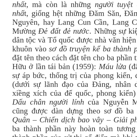
nhất
, mà còn là những
người tuyệt 
nhấ
t, giống hệt những Đăm Săn, Đăm
Nguyên, hay Lang Cun Cần, Lang 
Mường
Đẻ đất đẻ nước
. Những sự kiệ
dân tộc và Tổ quốc được nhà văn hiện
khuôn vào
sơ đồ truyện kể ba thành 
đặt tên theo cách đặt tên cho ba phần 
Hữu ở lần tái bản (1959):
Máu lửa
(đ
sự áp bức, thống trị của phong kiến,
(dưới sự lãnh đạo của Đảng, nhân 
xiềng xích của đế quốc, phong kiến
Dấu chân người lính
của Nguyễn Mi
cũng được dàn dựng theo sơ đồ ba
Quân – Chiến dịch bao vây – Giải p
ba thành phần này hoàn toàn tương