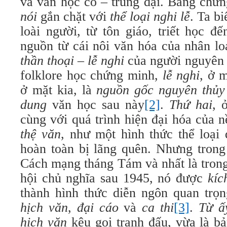
và văn học cổ – trung đại. Bằng chứ
nói
gắn chặt với
thể loại nghi lễ
. Ta bi
loài người, từ tôn giáo, triết học đ
nguồn từ cái nôi văn hóa của nhân lo
thần thoại – lễ nghi
của người nguyên 
folklore học chứng minh,
lễ nghi
, ở 
ở mặt kia, là
nguồn gốc nguyên thủy
dung
văn học sau này
[2]
.
Thứ hai
, 
cùng với quá trình hiện đại hóa của 
thệ văn
, như một hình thức thể loại
hoàn toàn bị lãng quên. Nhưng trong
Cách mạng tháng Tám và nhất là trong
hội chủ nghĩa sau 1945, nó được
kíc
thành hình thức diễn ngôn quan trọn
hịch văn
,
đại cáo
và
ca thi
[3]
.
Từ ấ
hịch văn
kêu gọi tranh đấu, vừa là b