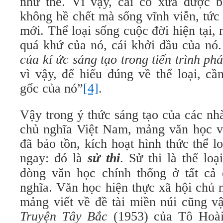
như thế. Vì vậy, cái cổ xưa được bả
không hề chết mà sống vĩnh viễn, tức
mới. Thể loại sống cuộc đời hiện tại,
quá khứ của nó, cái khởi đầu của nó
của kí ức sáng tạo trong tiến trình ph
vì vậy, để hiểu đúng về thể loại, cầ
gốc của nó”
[4]
.
Vậy trong ý thức sáng tạo của các nh
chủ nghĩa Việt Nam, mảng văn học vi
đã bảo tồn, kích hoạt hình thức thể lo
ngay: đó là
sử thi
. Sử thi là thể lo
dòng văn học chính thống ở tất cả
nghĩa. Văn học hiện thực xã hội chủ 
mảng viết về đề tài miền núi cũng vậ
Truyện Tây Bắc
(1953) của Tô Hoà