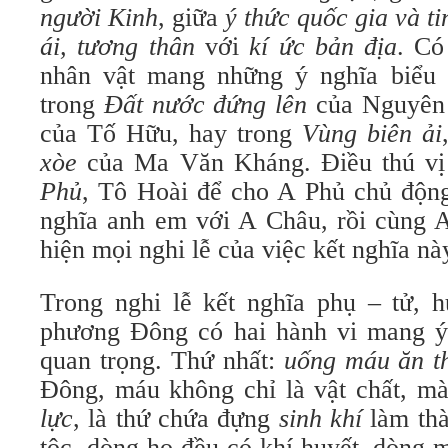
người Kinh
, giữa
ý thức quốc gia
và ti
ái, tương thân
với
kí ức bản địa
. Có
nhân vật mang những ý nghĩa biểu 
trong
Đất nước đứng lên
của Nguyên
của Tố Hữu, hay trong
Vùng biên ải
xòe
của Ma Văn Kháng. Điều thú vị
Phủ
, Tô Hoài để cho A Phủ chủ động
nghĩa anh em với A Châu, rồi cùng A
hiện mọi nghi lễ của việc kết nghĩa nà
Trong nghi lễ kết nghĩa phụ – tử, 
phương Đông có hai hành vi mang ý 
quan trọng. Thứ nhất:
uống máu ăn t
Đông, máu không chỉ là vật chất, m
lực
, là thứ chứa đựng
sinh khí
làm th
tộc, dòng họ đều có khí huyết, dòng m