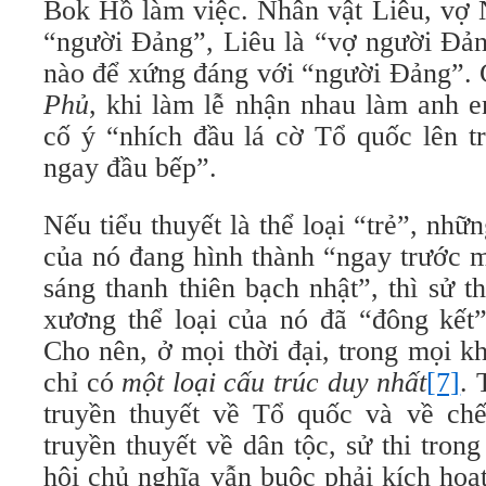
Bok Hồ làm việc. Nhân vật Liêu, vợ 
“người Đảng”, Liêu là “vợ người Đản
nào để xứng đáng với “người Đảng”.
Phủ
, khi làm lễ nhận nhau làm anh 
cố ý “nhích đầu lá cờ Tổ quốc lên t
ngay đầu bếp”.
Nếu tiểu thuyết là thể loại “trẻ”, nhữ
của nó đang hình thành “ngay trước m
sáng thanh thiên bạch nhật”, thì sử th
xương thể loại của nó đã “đông kết”
Cho nên, ở mọi thời đại, trong mọi khô
chỉ có
một loại cấu trúc duy nhất
[7]
. 
truyền thuyết về Tổ quốc và về ch
truyền thuyết về dân tộc, sử thi tron
hội chủ nghĩa vẫn buộc phải kích hoạt