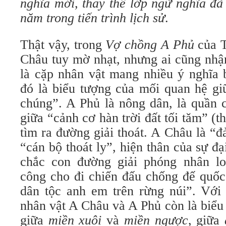
nghĩa mới, thay thế lớp ngữ nghĩa đã
năm trong tiến trình lịch sử
.
Thật vậy, trong
Vợ chồng A Phủ
của T
Châu tuy mờ nhạt, nhưng ai cũng nhậ
là cặp nhân vật mang nhiều ý nghĩa 
đó là biểu tượng của mối quan hệ gi
chúng”. A Phủ là nông dân, là quần 
giữa “cảnh cơ hàn trời đất tối tăm” 
tìm ra đường giải thoát. A Châu là “đ
“cán bộ thoát ly”, hiện thân của sự đ
chắc con đường giải phóng nhân lo
công cho đi chiến đấu chống đế quốc
dân tộc anh em trên rừng núi”. Với 
nhân vật A Châu và A Phủ còn là biểu
giữa
miền xuôi
và
miền ngược
, giữa