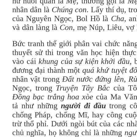
nữ nuôi quân là
Mẹ
, thường gọi là
Mẹ
nhân dân là
Chúng con
. Lấy thí dụ, t
của Nguyên Ngọc, Bol Hồ là
Cha
, a
và dân làng là
Con
, mẹ Núp, Liêu, vợ
Bức tranh thế giới phân vai chức năng
thuyết sử thi trong văn học hiện thự
vào cái
khung của sự kiện khởi đầu
, 
đương đại thành một
quá khứ tuyệt đố
nhân vật trong
Đất nước đứng lên, R
Ngọc, trong
Truyện Tây Bắc
của Tô
Đồng bạc trắng hoa xòe
của Ma Văn
tả như những
người đi đầu
trong cô
chống Pháp, chống Mĩ, hay công cuộc 
trừ thổ phỉ. Dưới ngòi bút của các nh
chủ nghĩa, họ không chỉ là những
ngư