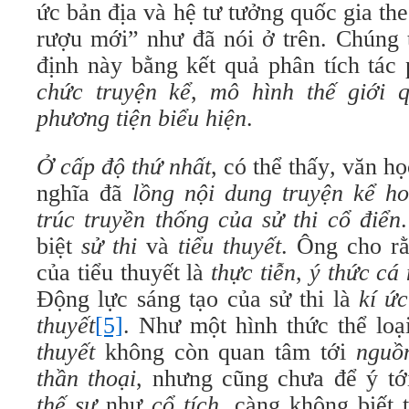
ức bản địa và hệ tư tưởng quốc gia th
rượu mới” như đã nói ở trên. Chúng t
định này bằng kết quả phân tích tá
chức truyện kể
,
mô hình thế giới 
phương tiện biểu hiện
.
Ở cấp độ thứ nhất
, có thể thấy
,
văn họ
nghĩa
đã
lồng nội dung truyện kể h
trúc truyền thống của sử thi cổ điển
biệt
sử thi
và
tiểu thuyết
. Ông cho rằ
của tiểu thuyết là
thực tiễn
,
ý thức cá
Động lực sáng tạo của sử thi là
kí ứ
thuyết
[5]
. Như một hình thức thể loạ
thuyết
không còn quan tâm tới
nguồ
thần thoại
, nhưng cũng chưa để ý t
thế sự
như
cổ tích
, càng không biết