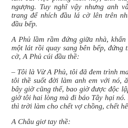
ngượng. Tuy nghĩ vậy nhưng anh vẫ
trang để nhích đầu lá cờ lên trên n
đầu bếp.
A Phủ lầm rầm đứng giữa nhà, khấn
một lát rồi quay sang bên bếp, đứng 
cờ, A Phủ cúi đầu thề:
– Tôi là Vừ A Phủ, tôi đã đem trình m
tôi thề suốt đời làm anh em với nó, 
bây giờ cũng thế, bao giờ được độc l
giờ tôi hai lòng mà đi báo Tây hại nó. 
thì trời làm cho chết vợ chồng, chết hế
A Châu giơ tay thề: