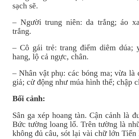
sạch sẽ.
– Người trung niên: da trắng; áo xa
trắng.
– Cô gái trẻ: trang điểm diêm dúa; 
hang, lộ cả ngực, chân.
– Nhân vật phụ: các bóng ma; vừa là 
giả; cử động như múa hình thể; chập 
Bối cảnh:
Sân ga xép hoang tàn. Cận cảnh là đư
Bức tường loang lổ. Trên tường là nh
không đủ câu, sót lại vài chữ lớn T