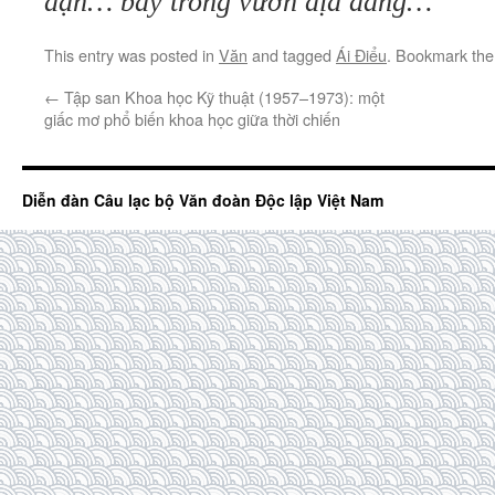
đạn… bay trong vườn địa đàng…
This entry was posted in
Văn
and tagged
Ái Điểu
. Bookmark th
←
Tập san Khoa học Kỹ thuật (1957–1973): một
giấc mơ phổ biến khoa học giữa thời chiến
Diễn đàn Câu lạc bộ Văn đoàn Độc lập Việt Nam