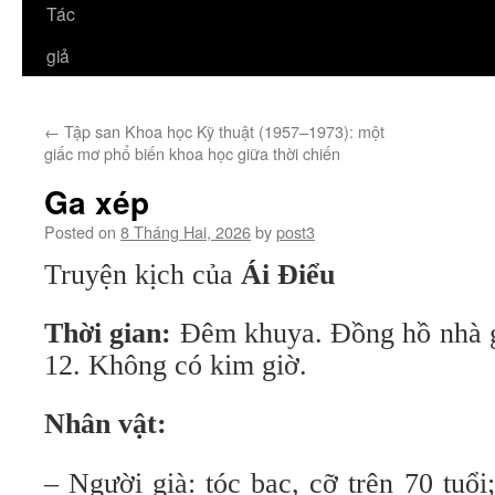
Tác
giả
←
Tập san Khoa học Kỹ thuật (1957–1973): một
giấc mơ phổ biến khoa học giữa thời chiến
Ga xép
Posted on
8 Tháng Hai, 2026
by
post3
Truyện kịch của
Ái
Đ
i
ể
u
Thời gian:
Đêm khuya. Đồng hồ nhà g
12. Không có kim giờ.
Nhân vật:
– Người già: tóc bạc, cỡ trên 70 tuổ