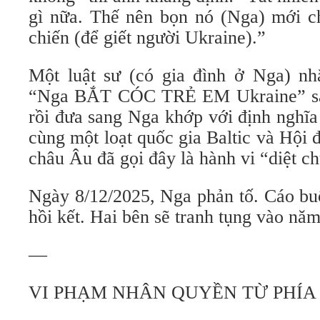
gì nữa. Thế nên bọn nó (Nga) mới c
chiến (để giết người Ukraine).”
Một luật sư (có gia đình ở Nga) nhắ
“Nga BẮT CÓC TRẺ EM Ukraine” sau 
rồi đưa sang Nga khớp với định nghĩa
cùng một loạt quốc gia Baltic và Hội
châu Âu đã gọi đây là hành vi “diệt c
Ngày 8/12/2025, Nga phản tố. Cáo bu
hồi kết. Hai bên sẽ tranh tụng vào nă
—
VI PHẠM NHÂN QUYỀN TỪ PHÍA