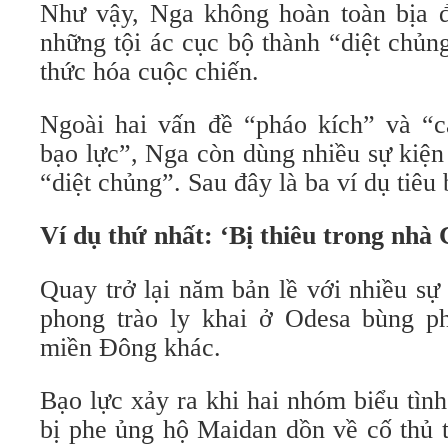
Như vậy, Nga không hoàn toàn bịa 
những tội ác cục bộ thành “diệt chủn
thức hóa cuộc chiến.
Ngoài hai vấn đề “pháo kích” và “
bạo lực”, Nga còn dùng nhiều sự kiệ
“diệt chủng”. Sau đây là ba ví dụ tiêu 
Ví dụ thứ nhất: ‘Bị thiêu trong nhà
Quay trở lại năm bản lề với nhiều sự
phong trào ly khai ở Odesa bùng ph
miền Đông khác.
Bạo lực xảy ra khi hai nhóm biểu tìn
bị phe ủng hộ Maidan dồn về cố thủ 