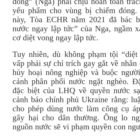
đóng” (Nga) phải chịu hoàn toàn trá
yếu phẩm cho vùng bị chiếm đóng. 
này, Tòa ECHR năm 2021 đã bác b
nước ngay lập tức” của Nga, ngầm x
cơ diệt vong ngay lập tức.
Tuy nhiên, dù không phạm tội “diệt
vấp phải sự chỉ trích gay gắt về nhân
hủy hoại nông nghiệp và buộc người
cảnh phân phối nước ngặt nghèo. Đặ
đặc biệt của LHQ về quyền nước sạ
cảnh báo chính phủ Ukraine rằng: lu
cho phép dùng nước làm công cụ áp 
gây hại cho dân thường. Ông lo ngạ
nguồn nước sẽ vi phạm quyền con ngư