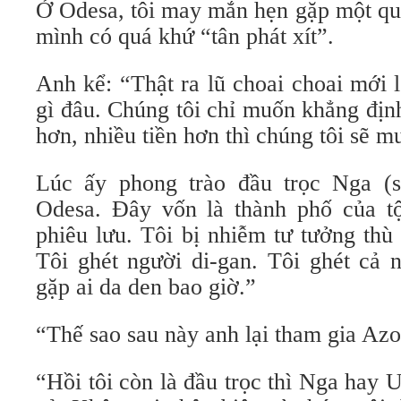
Ở Odesa, tôi may mắn hẹn gặp một qu
mình có quá khứ “tân phát xít”.
Anh kể: “Thật ra lũ choai choai mới 
gì đâu. Chúng tôi chỉ muốn khẳng đị
hơn, nhiều tiền hơn thì chúng tôi sẽ m
Lúc ấy phong trào đầu trọc Nga (s
Odesa. Đây vốn là thành phố của t
phiêu lưu. Tôi bị nhiễm tư tưởng thù
Tôi ghét người di-gan. Tôi ghét cả 
gặp ai da den bao giờ.”
“Thế sao sau này anh lại tham gia Az
“Hồi tôi còn là đầu trọc thì Nga hay