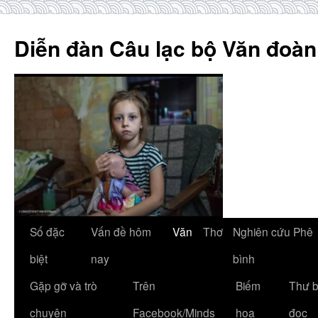
Skip
to
Diễn đàn Câu lạc bộ Văn đoàn
content
Số đặc
Vấn đề hôm
Văn
Thơ
Nghiên cứu Phê
biệt
nay
bình
Gặp gỡ và trò
Trên
Biếm
Thư 
chuyện
Facebook/Minds
họa
đọc