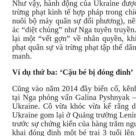
Như vậy, hành động của Ukraine được
trừng phạt kinh tế hợp pháp trong ch
nuôi bộ máy quân sự đối phương), nê
ác “diệt chủng” như Nga tuyên truyền
lại một “vết gợn” về nhân quyền, khi
phạt quân sự và trừng phạt tập thể d
manh.
Ví dụ thứ ba: ‘Cậu bé bị đóng đinh’
Cũng vào năm 2014 đầy biến cố, kênh
tại Nga phỏng vấn Galina Pyshnyak –
Ukraine. Cô vừa khóc vừa kể rằng d
Ukraine gom lại ở Quảng trường Lenin
trước sự chứng kiến của hàng trăm ng
khai đóng đinh một bé trai 3 tuổi lê