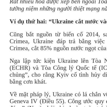
Rất nhiều hoa được xếp bên ngoài Tò
tưởng niệm những người thiệt mạng n
Ví dụ thứ hai: “Ukraine cắt nước v
Cũng bắt nguồn từ biến cố 2014, s
Crimea, Ukraine đáp trả bằng việ
Crimea, cắt 85% nguồn nước ngọt của
Nga lập tức kiện Ukraine lên Tòa
(ECHR) và Tòa Công lý Quốc tế (ICJ
chủng”, cho rằng Kyiv cố tình hủy d
bằng cơn khát.
Về mặt pháp lý, Ukraine có lá chắn 
Geneva IV (Điều 55). Công ước quy 