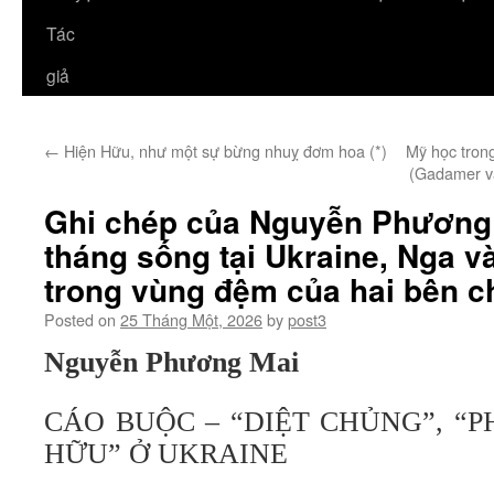
Tác
giả
←
Hiện Hữu, như một sự bừng nhuỵ đơm hoa (*)
Mỹ học trong
(Gadamer và
Ghi chép của Nguyễn Phương 
tháng sống tại Ukraine, Nga 
trong vùng đệm của hai bên ch
Posted on
25 Tháng Một, 2026
by
post3
Nguyễn Phương Mai
CÁO BUỘC – “DIỆT CHỦNG”, “P
HỮU” Ở UKRAINE