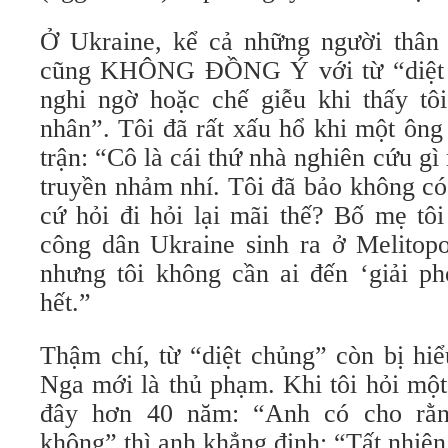
Ở Ukraine, kể cả những người thân
cũng KHÔNG ĐỒNG Ý với từ “diệt 
nghi ngờ hoặc chế giễu khi thấy tô
nhân”. Tôi đã rất xấu hổ khi một ông
trận: “Cô là cái thứ nhà nghiên cứu gì
truyền nhảm nhí. Tôi đã bảo không có
cứ hỏi đi hỏi lại mãi thế? Bố mẹ tôi
công dân Ukraine sinh ra ở Melitopo
nhưng tôi không cần ai đến ‘giải ph
hết.”
Thậm chí, từ “diệt chủng” còn bị hiể
Nga mới là thủ phạm. Khi tôi hỏi một
đây hơn 40 năm: “Anh có cho rằn
không” thì anh khẳng định: “Tất nhiên