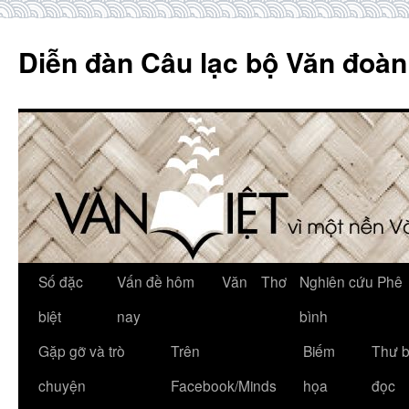
Skip
to
Diễn đàn Câu lạc bộ Văn đoàn
content
Số đặc
Vấn đề hôm
Văn
Thơ
Nghiên cứu Phê
biệt
nay
bình
Gặp gỡ và trò
Trên
Biếm
Thư 
chuyện
Facebook/Minds
họa
đọc