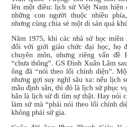
lên một điều: lịch sử Việt Nam hiện 
những con người thuộc nhiều phía,
nhưng cùng chia sẻ một di sản quá khứ
Năm 1975, khi các nhà sử học miền 
đổi với giới giáo chức đại học, họ 
chuyên môn, nhưng riêng vấn đề 
“chưa thông”. GS Đinh Xuân Lâm sau 
ông đã “nói theo lối chính diện”. Mộ
nhưng gợi suy nghĩ sâu xa: nếu lịch 
mẫu định sẵn, thì đó là lịch sử phục v
hẳn là lịch sử đi tìm sự thật. Hay nói 
làm sử mà “phải nói theo lối chính di
không phải sử gia.