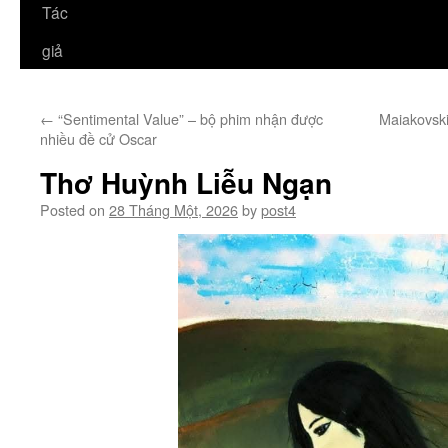
Tác
giả
←
“Sentimental Value” – bộ phim nhận được
Maiakovski
nhiều đề cử Oscar
Thơ Huỳnh Liễu Ngạn
Posted on
28 Tháng Một, 2026
by
post4