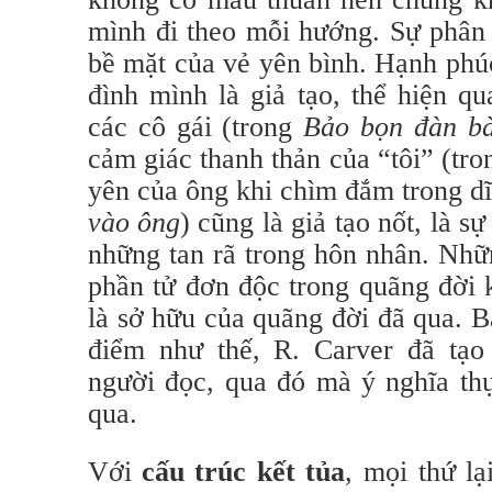
mình đi theo mỗi hướng. Sự phân 
bề mặt của vẻ yên bình. Hạnh phúc
đình mình là giả tạo, thể hiện q
các cô gái (trong
Bảo bọn đàn bà
cảm giác thanh thản của “tôi” (tr
yên của ông khi chìm đắm trong d
vào ông
) cũng là giả tạo nốt, là s
những tan rã trong hôn nhân. Nhữ
phần tử đơn độc trong quãng đời k
là sở hữu của quãng đời đã qua. B
điểm như thế, R. Carver đã tạ
người đọc, qua đó mà ý nghĩa thự
qua.
Với
cấu trúc kết tủa
, mọi thứ lạ