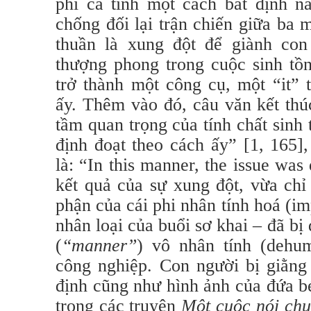
phi cá tính một cách bất định n
chống đối lại trận chiến giữa ba
thuần là xung đột để giành con
thượng phong trong cuộc sinh tồn
trở thành một công cụ, một “it” 
ấy. Thêm vào đó, câu văn kết thú
tầm quan trọng của tính chất sinh
định đoạt theo cách ấy” [1, 165]
là: “In this manner, the issue was
kết quả của sự xung đột, vừa chỉ
phận của cái phi nhân tính hoá (im
nhân loại của buổi sơ khai – đã bị 
(
“manner”
) vô nhân tính (dehum
công nghiệp. Con người bị giằng 
định cũng như hình ảnh của đứa b
trong các truyện
Một cuộc nói chu