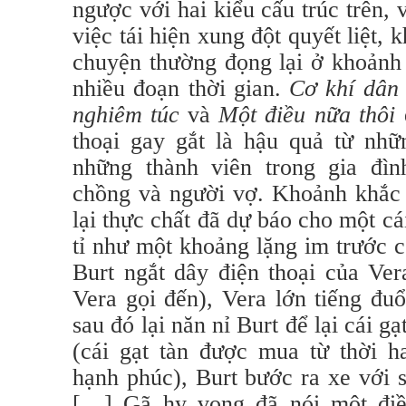
ngược với hai kiểu cấu trúc trên,
việc tái hiện xung đột quyết liệt, 
chuyện thường đọng lại ở khoảnh 
nhiều đoạn thời gian.
Cơ khí dân
nghiêm túc
và
Một điều nữa thôi
thoại gay gắt là hậu quả từ nh
những thành viên trong gia đìn
chồng và người vợ. Khoảnh khắc 
lại thực chất đã dự báo cho một cái
tỉ như một khoảng lặng im trước c
Burt ngắt dây điện thoại của Ver
Vera gọi đến), Vera lớn tiếng đu
sau đó lại năn nỉ Burt để lại cái g
(cái gạt tàn được mua từ thời h
hạnh phúc), Burt bước ra xe với 
[…] Gã hy vọng đã nói một điề