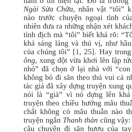
nằm ở thì hiện tại. Đó là trườn
Ngài Sửa Chữa,
nhân vật “tôi” k
nào trước chuyện ngoại tình củ
nhiên đưa ra những nhận xét khách
tình địch mà “tôi” biết khá rõ: “
khá sáng láng và thú vị, như hầ
của chúng tôi”
[1, 25]. Hay tron
ông
, xung đột vừa khơi lên lập tứ
nhỏ” đã chọn ở lại nhà với “con
không bỏ đi săn theo thú vui cá n
tác giả đã xây dựng truyện xung q
nói là “giả” vì nó dựng lên khả 
truyện theo chiều hướng mâu thuẫ
chất không có mâu thuẫn nào th
truyện ngắn
Thanh thản
cũng vậy:
câu chuyện đi săn hươu của ta