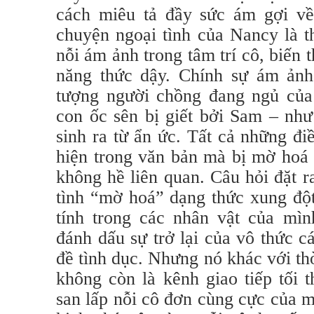
cách miêu tả đầy sức ám gợi về 
chuyện ngoại tình của Nancy là th
nỗi ám ảnh trong tâm trí cô, biến
năng thức dậy. Chính sự ám ản
tượng người chồng đang ngủ của
con ốc sên bị giết bởi Sam – nh
sinh ra từ ẩn ức. Tất cả những đ
hiện trong văn bản mà bị mờ hoá 
không hề liên quan. Câu hỏi đặt ra 
tình “mờ hoá” dạng thức xung độ
tính trong các nhân vật của mìn
đánh dấu sự trở lại của vô thức c
đề tình dục. Nhưng nó khác với thờ
không còn là kênh giao tiếp tối 
san lấp nỗi cô đơn cùng cực của m