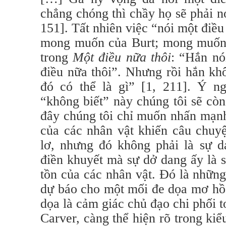
chẳng chóng thì chầy họ sẽ phải 
151]. Tất nhiên việc “nói một điều
mong muốn của Burt; mong muốn ấ
trong
Một điều nữa thôi
: “Hắn nó
điều nữa thôi”. Nhưng rồi hắn kh
đó có thể là gì” [1, 211]. Ý n
“không biết” này chúng tôi sẽ còn
đây chúng tôi chỉ muốn nhấn mạnh
của các nhân vật khiến câu chuyệ
lơ, nhưng đó không phải là sự d
điền khuyết mà sự dở dang ấy là 
tồn của các nhân vật. Đó là nhữn
dự báo cho một mối đe dọa mơ hồ. 
dọa là cảm giác chủ đạo chi phối 
Carver, càng thể hiện rõ trong ki