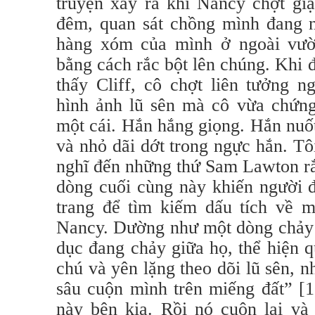
truyện xảy ra khi Nancy chợt gi
đêm, quan sát chồng mình đang n
hàng xóm của mình ở ngoài vườ
bằng cách rắc bột lên chúng. Khi đ
thấy Cliff, cô chợt liên tưởng 
hình ảnh lũ sên mà cô vừa chứng 
một cái. Hắn hắng giọng. Hắn nuố
và nhỏ dãi dớt trong ngực hắn. Tô
nghĩ đến những thứ Sam Lawton rắ
dòng cuối cùng này khiến người đ
trang để tìm kiếm dấu tích về 
Nancy. Dường như một dòng chảy 
dục đang chảy giữa họ, thể hiện 
chú và yên lặng theo dõi lũ sên, 
sâu cuộn mình trên miếng đất” [1,
này bên kia. Rồi nó cuộn lại và 