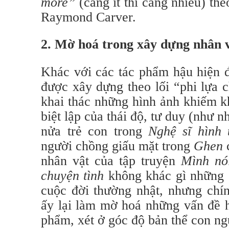
more”
(càng ít thì càng nhiều) th
Raymond Carver.
2. Mờ hoá trong xây dựng nhân 
Khác với các tác phẩm hậu hiện đ
được xây dựng theo lối “phi lựa c
khai thác những hình ảnh khiếm kh
biệt lập của thái độ, tư duy (như n
nửa trẻ con trong
Nghệ sĩ hình 
người chồng giấu mặt trong
Ghen
c
nhân vật của tập truyện
Mình nó
chuyện tình
không khác gì những 
cuộc đời thường nhật, nhưng chí
ấy lại làm mờ hoá những vấn đề hi
phẩm, xét ở góc độ bản thể con ng