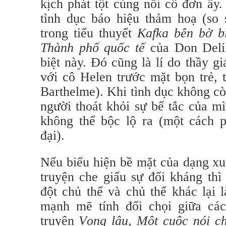
kịch phát tột cùng nỗi cô đơn ấy.
tình dục báo hiệu thảm hoạ (so 
trong tiểu thuyết
Kafka bên bờ b
Thành phố quốc tế
của Don Delil
biệt này. Đó cũng là lí do thầy g
với cô Helen trước mặt bọn trẻ,
Barthelme). Khi tình dục không cò
người thoát khỏi sự bế tắc của mì
không thể bộc lộ ra (một cách p
đại).
Nếu biểu hiện bề mặt của dạng xu
truyện che giấu sự đối kháng thì
đột chủ thể và chủ thể khác lại 
mạnh mẽ tính đối chọi giữa cá
truyện
Vọng lâu, Một cuộc nói c