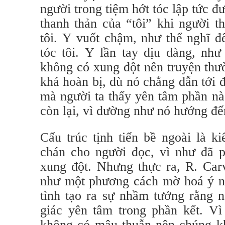
người trong tiệm hớt tóc lập tức 
thanh thản của “tôi” khi người t
tôi. Y vuốt chậm, như thể nghĩ đ
tóc tôi. Y lần tay dịu dàng, như
không có xung đột nên truyện thư
khá hoàn bị, dù nó chẳng dẫn tới đ
mà người ta thấy yên tâm phần nào
còn lại, vì dường như nó hướng đến
Cấu trúc tịnh tiến bề ngoài là k
chán cho người đọc, vì như đã p
xung đột. Nhưng thực ra, R. Car
như một phương cách mờ hoá ý ng
tình tạo ra sự nhầm tưởng rằng 
giác yên tâm trong phần kết. Vì
không có mâu thuẫn nên chúng kh