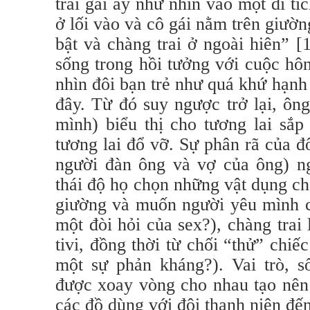
trai gái ấy như nhìn vào một di tí
ở lối vào và cô gái nằm trên giườn
bật và chàng trai ở ngoài hiên” [
sống trong hồi tưởng với cuộc hô
nhìn đôi bạn trẻ như quá khứ hạnh
đây. Từ đó suy ngược trở lại, ôn
mình) biểu thị cho tương lai sắp
tương lai đổ vỡ. Sự phân rã của đ
người đàn ông và vợ của ông) ng
thái độ họ chọn những vật dụng ch
giường và muốn người yêu mình c
một đòi hỏi của sex?), chàng trai 
tivi, đồng thời từ chối “thử” chi
một sự phản kháng?). Vai trò, s
được xoay vòng cho nhau tạo nên 
các đồ dùng với đôi thanh niên đế