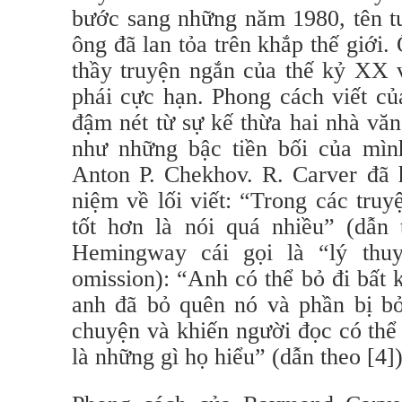
bước sang những năm 1980, tên t
ông đã lan tỏa trên khắp thế giới
thầy truyện ngắn của thế kỷ XX v
phái cực hạn. Phong cách viết c
đậm nét từ sự kế thừa hai nhà vă
như những bậc tiền bối của mì
Anton P. Chekhov. R. Carver đã 
niệm về lối viết: “Trong các truy
tốt hơn là nói quá nhiều” (dẫn 
Hemingway cái gọi là “lý thuy
omission): “Anh có thể bỏ đi bất 
anh đã bỏ quên nó và phần bị bỏ
chuyện và khiến người đọc có thể
là những gì họ hiểu” (dẫn theo [4])