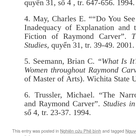
quyển 31, số 4 , tr. 647-656. 1994.
4. May, Charles E. ““Do You See
Inadequacy of Explanation and t
Fiction of Raymond Carver”.
T
Studies,
quyển 31, tr. 39-49. 2001.
5. Seemann, Brian C.
“What Is It
Women throughout Raymond Carve
of Master of Arts). Wichita State U
6. Trussler, Michael. “The Nar
and Raymond Carver”.
Studies in
số 4, tr. 23-37. 1994.
This entry was posted in
Nghiên cứu Phê bình
and tagged
Nguy