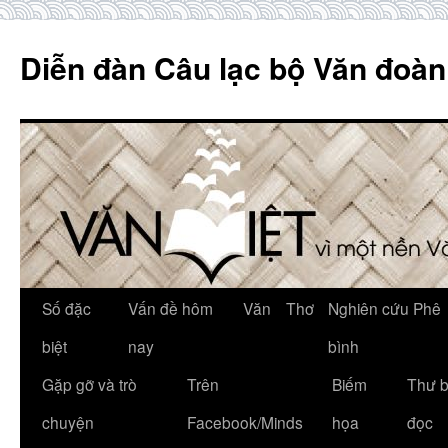
Skip
to
Diễn đàn Câu lạc bộ Văn đoàn
content
Số đặc
Vấn đề hôm
Văn
Thơ
Nghiên cứu Phê
biệt
nay
bình
Gặp gỡ và trò
Trên
Biếm
Thư 
chuyện
Facebook/Minds
họa
đọc