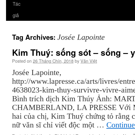
Tác
giả
Tag Archives:
Josée Lapointe
Kim Thuý: sống sót – sống – 
Posted on
26 Tháng Chín, 2018
by
Văn Việt
Josée Lapointe,
http://www.lapresse.ca/arts/livres/ent
4638023-kim-thuy-survivre-vivre-ai
Bình trích dịch Kim Thúy Ảnh: MAR
CHAMBERLAND, LA PRESSE Với Mãn
hai của chị, Kim Thuý chứng tỏ rằng c
nữ văn sĩ chỉ viết độc một …
Continue