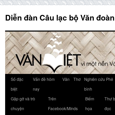
Skip
to
Diễn đàn Câu lạc bộ Văn đoàn
content
Số đặc
Vấn đề hôm
Văn
Thơ
Nghiên cứu Phê
biệt
nay
bình
Gặp gỡ và trò
Trên
Biếm
Thư 
chuyện
Facebook/Minds
họa
đọc