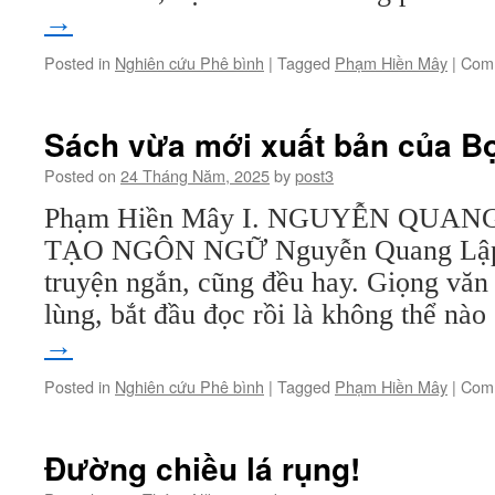
→
Posted in
Nghiên cứu Phê bình
|
Tagged
Phạm Hiền Mây
|
Comm
Sách vừa mới xuất bản của B
Posted on
24 Tháng Năm, 2025
by
post3
Phạm Hiền Mây I. NGUYỄN QUAN
TẠO NGÔN NGỮ Nguyễn Quang Lập vi
truyện ngắn, cũng đều hay. Giọng văn 
lùng, bắt đầu đọc rồi là không thể nà
→
Posted in
Nghiên cứu Phê bình
|
Tagged
Phạm Hiền Mây
|
Comm
Đường chiều lá rụng!