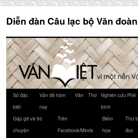
Skip
to
Diễn đàn Câu lạc bộ Văn đoàn
content
Số đặc
Vấn đề hôm
Văn
Thơ
Nghiên cứu Phê
biệt
nay
bình
Gặp gỡ và trò
Trên
Biếm
Thư 
chuyện
Facebook/Minds
họa
đọc