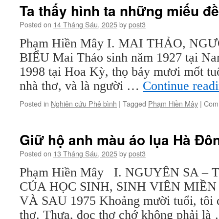
Ta thấy hình ta những miếu đề
Posted on
14 Tháng Sáu, 2025
by
post3
Phạm Hiền Mây I. MAI THẢO, NG
BIỂU Mai Thảo sinh năm 1927 tại Na
1998 tại Hoa Kỳ, thọ bảy mươi mốt tuổ
nhà thơ, và là người …
Continue read
Posted in
Nghiên cứu Phê bình
|
Tagged
Phạm Hiền Mây
|
Comm
Giữ hộ anh màu áo lụa Hà Đô
Posted on
13 Tháng Sáu, 2025
by
post3
Phạm Hiền Mây I. NGUYÊN SA 
CỦA HỌC SINH, SINH VIÊN MIỀ
VÀ SAU 1975 Khoảng mười tuổi, tôi đ
thơ. Thưa, đọc thơ chớ không phải l