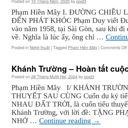
Posted on
10 Tháng Năm, 2025
by
post3
Phạm Hiền Mây I. ĐƯỜNG CHIỀU
ĐẾN PHÁT KHÓC Phạm Duy viết Đườn
vào năm 1958, tại Sài Gòn, sau khi đi
về. Nghĩa là lúc ấy, ông chỉ …
Contin
Posted in
Nghệ thuật
|
Tagged
Phạm Hiền Mây
|
Comments Off
Khánh Trường – Hoàn tất cuộc
Posted on
28 Tháng Mười Hai, 2024
by
post3
Phạm Hiền Mây I/ KHÁNH TRƯỜ
THUYẾT SAU CÙNG Cuốn du ký tiể
NHAU ĐẤT TRỜI, là cuốn tiểu thuyết
Khánh Trường, với lời đề: TẶNG 
NHỚ …
Continue reading
→