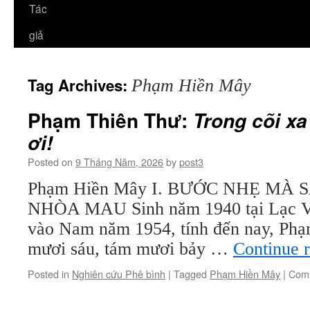
Tác
giả
Tag Archives:
Phạm Hiền Mây
Phạm Thiên Thư:
Trong cõi xa 
ơi!
Posted on
9 Tháng Năm, 2026
by
post3
Phạm Hiền Mây I. BƯỚC NHẸ MÀ 
NHÒA MAU Sinh năm 1940 tại Lạc Viê
vào Nam năm 1954, tính đến nay, Ph
mươi sáu, tám mươi bảy …
Continue 
Posted in
Nghiên cứu Phê bình
|
Tagged
Phạm Hiền Mây
|
Comm