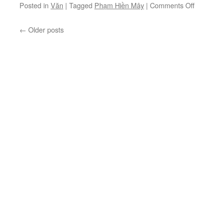
on
Posted in
Văn
|
Tagged
Phạm Hiền Mây
|
Comments Off
Khánh
Trường
←
Older posts
–
Hoàn
tất
cuộc
rong
chơi!