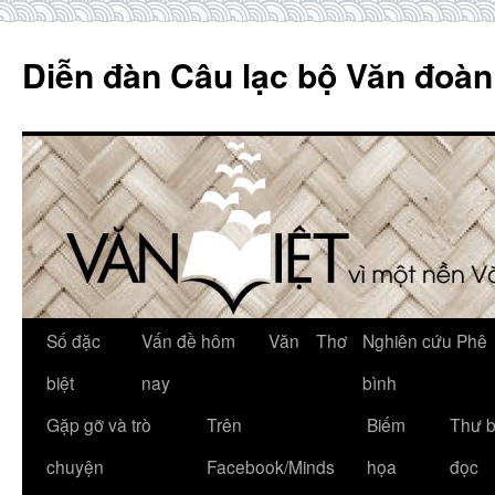
Skip
to
Diễn đàn Câu lạc bộ Văn đoàn
content
Số đặc
Vấn đề hôm
Văn
Thơ
Nghiên cứu Phê
biệt
nay
bình
Gặp gỡ và trò
Trên
Biếm
Thư 
chuyện
Facebook/Minds
họa
đọc