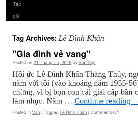
Tác
giả
Tag Archives:
Lê Đình Khẩn
"Gia đình vẻ vang"
Posted on
21 Tháng Tư, 2019
by
Văn Việt
Hồi ức Lê Đình Khẩn Thằng Thủy, ngu
năm với tôi (vào khoảng năm 1955-56
chừng, vì bị bọn con cái giai cấp bần 
làm nhục. Năm …
Continue reading
on
Posted in
Văn
|
Tagged
Lê Đình Khẩn
|
Comments Off
"Gia
đình
vẻ
vang"